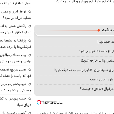
در فضای حرفه‌ای ورزش و فوتبال ندارد.
احیای توافق قبلی التما
توافق ایران و عمان ب
تسلیم بزرگ می‌شود؟
واکنش همتی به اظهار
 باشید
درباره توافق با ایران +ج
پزشکیان: استعفا نخوا
نه خریداریم!
کارشکنی‌ها با مردم صح
ای از جامعه تبدیل می‌شود
پیام معنادار عراقچی:
بان وزارت خارجه آمریکا
برادری واقعی را در پیش 
یحیی سریع: تجمعات 
ای تنبیه ایران؛ کفگیر ترامپ به ته دیگ خورد!
کجا که باشند را هدف قر
بار در ایران - است
ترومپت‌نواز در برابر 
ا در قبال «توافق» چیست؟
موسیقی بر آتش جنگ پیر
حمله پهپادی به کشت
دریای سیاه
آخرین وضعیت بازار ار
هی 800 میلیونی رویا نیست!
ویدیو هولناک از جوان کارتن خوابی