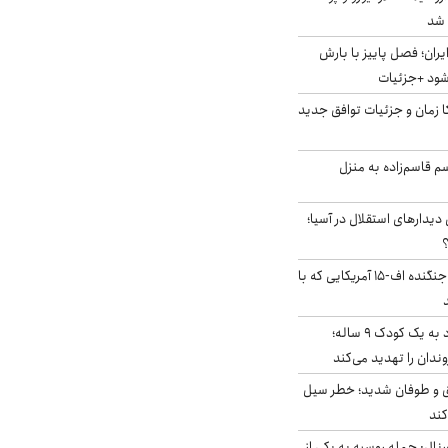
ایران؛ فصل پاییز با بارش
‌شود +جزئیات
کا زمان و جزئیات توافق جدید
سم قاسم‌زاده به منزل
 دیدارهای استقلال در آسیا؛
؟
کابین خلبان و لاشه جنگنده اف-۱۵ آمریکایی که با
حمله سگ‌های ولگرد به یک کودک ۹ ساله؛
دان را تهدید می‌کند
ق و طوفان شدید؛ خطر سیل
کند
رنال: حمله روسیه به یکی از