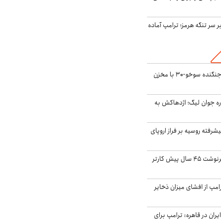
ر سر تنگه هرمز؛ ترامپ آماده
بُرد ۳۰۰۰ کیلومتری جنگنده سوخو-۳۰ با مخزن
ره جوان لیگ؛ اژدهاکش به
گنده پیشرفته روسیه بر فراز اروپای
ایران، ترامپ را به سرنوشت ۴۵ سال پیش کارتر
مپ از افشای میزان ذخایر
ران در قاهره: ترامپ برای