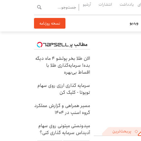
ی
یادداشت
انتشارات
آرشیو
ویدیو
نسخه روزنامه
مطالب پیشنهادی
الان طلا بخر پولشو 4 ماه دیگه
بده! سرمایه‌گذاری طلا با
اقساط بی‌بهره
سرمایه گذاری ارزی روی سهام
تویوتا - کلیک کن
مسیر همراهی و گزارش عملکرد
گروه اسنپ در ۱۴۰۴
میدونستی میتونی روی سهام
پربحث‌ترین
آدیداس سرمایه گذاری کنی؟