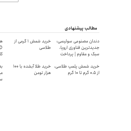
مطالب پیشنهادی
دندان مصنوعی سوئیسی:
خرید شمش 1 گرمی از
هر
جدیدترین فناوری اروپا،
طلاسی
😊
سبک و مقاوم | پرداخت
کل
قسطی
خرید شمش پلمپ طلاسی،
خرید طلا آبشده با 100
به
از ۰.۵ گرم تا ۱۰ گرم
هزار تومن
می
سر