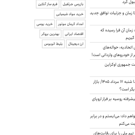
بول کرد
بازرسی جرثقیل
فرم ساز آنلاین
کا زمان و جزئیات توافق جدید
خرید مواد شیمیایی
امداد کرمان موتور
خرید یوسی
 زمان آن فرا رسیده که
اقتصاد ایرانی
بهترین بروکر
گیریم
ارز دیجیتال
بلیط اتوبوس
تحادیه: حواله‌های
 از خودروهای وارداتی است!
ست جمهوری اوکراین
پیش‌بینی بورس فردا شنبه ۱۷ مرداد ۱۴۰۵/ بازار
یگر است؟
گنده پیشرفته روسیه بر فراز اروپای
هم داد؛ می‌ایستم و در برابر
بت می‌کنم
تیم ملی را برای رقابت‌های