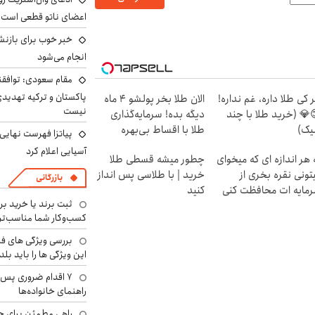
اعضای ناتو قطعی است
خبر خوب برای بازنش
انجام می‌شود
مقام سعودی: توافقن
پاکستان و ترکیه تهدید
 کی طلا داره، غم نداره!
الان طلا بخر پولشو 4 ماه
نیست
💎 (خرید طلا با چند
دیگه بده! سرمایه‌گذاری
یک)
طلا با اقساط بی‌بهره
پیاتزا فهرست نهایی 
آسیایی اعلام کرد
 هر اندازه ای که میخوای
چطور میشه قسطی طلا
تونی نقره بخری از
خرید | با طلاسی پس انداز
بازرگانی
مایه ات محافظت کنی
کنید
ثبت برند یا خرید برن
کسب‌وکار شما مناسب‌ت
بررسی ویژگی های فن
این ویژگی ها را باید بلد
۷ اقدام ضروری پس 
راهنمای خانواده‌ها
راهی مطمئن برای ح