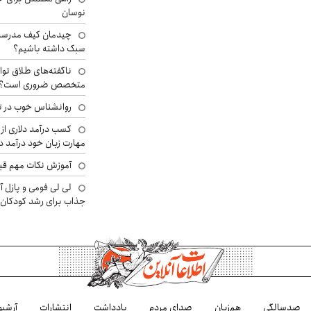
نوسان
چیدمان کیف مدرسه؛
سبک داشته باشیم؟
ناگفته‌های طلاق توا
متخصص ضروری است؟
روانشناس خوب در ت
کسب درآمد دلاری از 
مهارت زبان خود درآمد د
آموزش نکات مهم قبل 
لی لی فومی و پازل آ
جذاب برای رشد کودکان
صدسالگی
هم‌زبان
صدای مردم
یادداشت
انتشارات
آرشیو