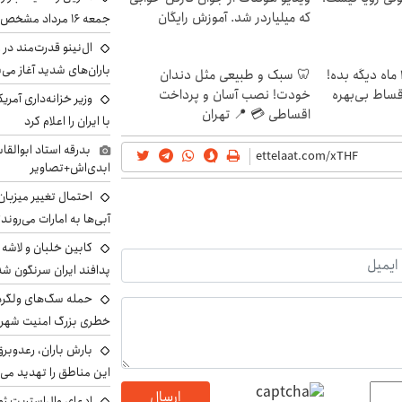
که میلیاردر شد. آموزش رایگان
جمعه ۱۶ مرداد مشخص شد
ال‌نینو قدرت‌مند در 
باران‌های شدید آغاز می
الان طلا بخر پولشو 4 ماه دیگه بده!
🦷 سبک و طبیعی مثل دندان
اقساط بی‌بهره
خودت! نصب آسان و پرداخت
وزیر خزانه‌داری آمری
اقساطی 💳 📍 تهران
با ایران را اعلام کرد
بدرقه استاد ابوالقا
ابدی‌اش+تصاویر
احتمال تغییر میزبان
آبی‌ها به امارات می‌روند
پدافند ایران سرنگون شد
خطری بزرگ امنیت شهرون
بارش باران، رعدوبر
این مناطق را تهدید می‌
ارسال
ادعای وال‌استریت ژو