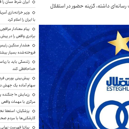
ایران شرط عمان را ق
رسانه‌ای داشته، گزینه حضور در استقلال
وزیر خزانه‌داری آمری
با ایران را اعلام کرد
پیام معنادار عراقچی:
برادری واقعی را در پیش 
هشدار سنگین رئیس ا
فروخته‌شده بسیار بیشتر
زلنسکی باید با ریا
خداحافظی کند
سهام آماده یک جهش د
رزمایش ۱۰ جن
مرکزی با مهمات واقعی
پزشکیان: استعفا نخوا
کارشکنی‌ها با مردم صح
پیاتزا فهرست نهایی 