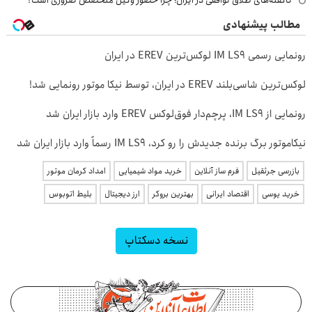
ناگفته‌های طلاق توافقی در ایران؛ چرا حضور وکیل متخصص ضروری است؟
مطالب پیشنهادی
رونمایی رسمی IM LS9 لوکس‌ترین EREV در ایران
لوکس‌ترین شاسی‌بلند EREV در ایران، توسط نیکا موتور رونمایی شد!
رونمایی از IM LS9، پرچم‌دار فوق‌لوکس EREV وارد بازار ایران شد
نیکاموتور برگ برنده جدیدش را رو کرد، IM LS9 رسماً وارد بازار ایران شد
بازرسی جرثقیل
فرم ساز آنلاین
خرید مواد شیمیایی
امداد کرمان موتور
خرید یوسی
اقتصاد ایرانی
بهترین بروکر
ارز دیجیتال
بلیط اتوبوس
نسخه دسکتاپ