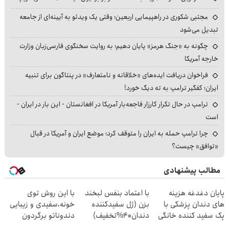
مجتبی شکوری در راهپیمایی اربعین؛ وقتی یک ویدئو به آیینه‌ای از جامعه
تبدیل می‌شود
چگونه به «جنگ هرمز» پایان دهیم؛ به روایت سخنگوی فارسی‌زبان وزارت
خارجه آمریکا
فراخوان دریافت ایده‌های «خلاقانه و نامتعارف» در پنتاگون برای تنبیه
ایران؛ کفگیر ترامپ به ته دیگ خورد!
ترامپ در حال تکرار کارزار فاجعه‌بار آمریکا در افغانستان - این بار در ایران -
است
چرا ترامپ حمله به ایران را متوقف کرد؛ موضع ایران و آمریکا در قبال
«توافق» چیست؟
مطالب پیشنهادی
پایان دغدغه هزینه
با اعتماد بنفس لبخند
با این روش توی
های دندان پزشکی با
بزن (ژل سفیدکننده
خونه،سفیدی و زیبایی
پک سفید کننده خانگی
دندان40%تخفیف)
دندوناتو برگردون
(40%off)