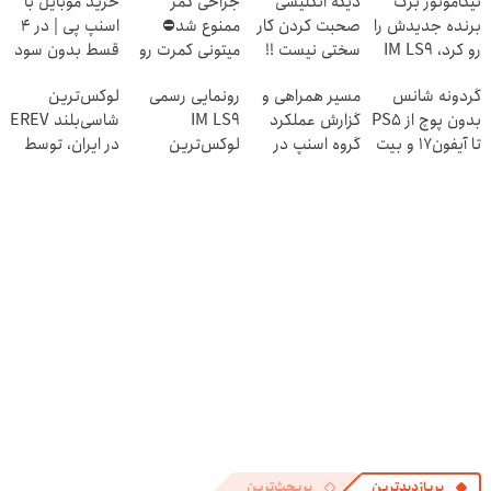
نیکاموتور برگ
دیگه انگلیسی
جراحی کمر
خرید موبایل با
برنده جدیدش را
صحبت کردن کار
ممنوع شد⛔
اسنپ پی | در ۴
رو کرد، IM LS9
سختی نیست !!
میتونی کمرت رو
قسط بدون سود
رسماً وارد بازار
در منزل درمان
و کارمزد!
گردونه شانس
مسیر همراهی و
رونمایی رسمی
لوکس‌ترین
ایران شد
کنی! 👈🏻
بدون پوچ از PS5
گزارش عملکرد
IM LS9
شاسی‌بلند EREV
پرسش‌نامه
تا آیفون17 و بیت
گروه اسنپ در
لوکس‌ترین
در ایران، توسط
کوین 🔥
۱۴۰۴
EREV در ایران
نیکا موتور
رونمایی شد!
پربازدیدترین
پربحث‌ترین