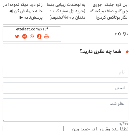
این کرم جلبک، جوری
به لبخندت زیبایی بده!
زانو درد دیگه تمومه! در
چروکاتو صاف میکنه که
(خرید ژل سفیدکننده
خانه درمانش کن ◀
انگار بوتاکس کردی!
دندان با40%تخفیف)
پرسش‌نامه ▶
(تخفیف ویژه)
۲
۰
شما چه نظری دارید؟
0
/
400
لطفا عدد مقابل را در جعبه متن