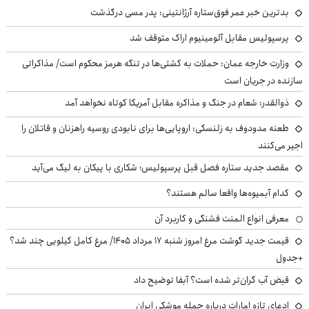
بدترین خبر عمر فوق‌ستاره آرژانتینی: پدر مسی درگذشت
پرسپولیس مقابل آلومینیوم اراک متوقف شد
وزارت خارجه عمان: حملات به کشتی‌ها در تنگه هرمز محکوم است/ مذاکراتی
سازنده در جریان است
ذوالقدر: شعام در جنگ و مذاکره مقابل آمریکا کوتاه نخواهد آمد
طعنه مدودوف به زلنسکی: اروپایی‌ها برای نابودی روسیه راهزنان و قاتلان را
اجیر می‌کنند
مقصد جدید ستاره فصل قبل پرسپولیس؛ شکاری با پیکان به لیگ می‌آید
کدام آبمیوه‌ها واقعا سالم هستند؟
معرفی انواع المنت فشنگی و کاربرد آن
قیمت جدید گوشت مرغ امروز شنبه ۱۷ مرداد ۱۴۰۵/ مرغ کامل کیلویی چند شد؟
+جدول
قبض آب گران‌تر شده است؟ آبفا توضیح داد
ادعای تازه امارات درباره حمله موشکی ایران