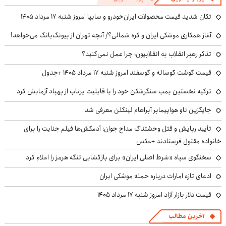
تکان شدید قیمت محصولات ایران‌خودرو و سایپا امروز شنبه ۱۷ مرداد ۱۴۰۵
آغاز همکاری موشکی ایران و کره شمالی؟/ آنچه تهران از پیونگ‌یانگ می‌خواهد!
تذکر رهبر انقلاب به انقلابیون؛ چرا عمل نمی‌کنید؟
قیمت گوشت گوساله و گوسفند امروز شنبه ۱۷ مرداد ۱۴۰۵ +جدول
ترکیه نخستین بمب سنگرشکن خود را با قابلیت پرتاب از پهپاد آزمایش کرد
جایگزین ناو هواپیمابر آبراهام لینکلن معرفی شد
تأیید ربایش و قتل وحشتناک مداح جوان؛ آدمکش‌ها فیلم جنایت را برای
خانواده مقتول فرستادند +عکس
سخنگوی سپاه «شرط اصلی ایران» برای بازگشایی تنگه هرمز را اعلام کرد
ادعای تازه امارات درباره حمله موشکی ایران
قیمت دلار بازار آزاد امروز شنبه ۱۷ مرداد ۱۴۰۵
آخرین مطالب