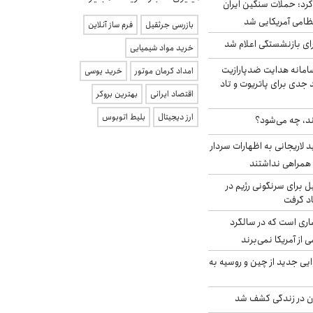
رد: حملات سنگین ایران
بازرسی جرثقیل
فرم ساز آنلاین
ی بازنشستگی اعلام شد
خرید مواد شیمیایی
امانه هدایت ضدپارازیت
امداد کرمان موتور
خرید یوسی
جدی برای پاتریوت و تاد
اقتصاد ایرانی
بهترین بروکر
ارز دیجیتال
بلیط اتوبوس
ند، چه می‌شود؟
لاریجانی به اظهارات سردار
همراهی نداشتند
ل برای سرنگونی رژیم در
اد گرفت
ری است که در سالگرد
ی از آمریکا نمی‌برند
ایی جدید از چین و روسیه به
دن در زندگی کشف شد