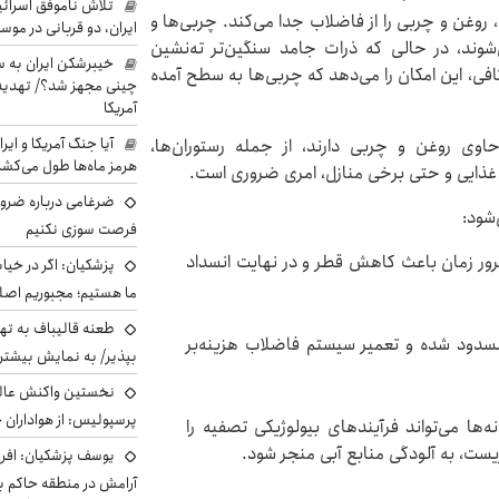
تلاش ناموفق اسرائی
روغن و چربی را از فاضلاب جدا می‌کند. چربی‌ها و
ایران، دو قربانی در موس
وند، در حالی که ذرات جامد سنگین‌تر ته‌نشین
خیبرشکن ایران به س
افی، این امکان را می‌دهد که چربی‌ها به سطح آمده
چینی مجهز شد؟/ تهدید 
آمریکا
آیا جنگ آمریکا و ای
اوی روغن و چربی دارند، از جمله رستوران‌ها،
هرمز ماه‌ها طول می‌کش
 غذایی و حتی برخی منازل، امری ضروری است.
ضرغامی درباره ضرور
شود:
فرصت سوزی نکنیم
 مرور زمان باعث کاهش قطر و در نهایت انسداد
پزشکیان: اگر در خی
ما هستیم؛ مجبوریم اصلا
طعنه قالیباف به ته
 مسدود شده و تعمیر سیستم فاضلاب هزینه‌بر
بپذیر/ به نمایش بیشتری
نخستین واکنش عالی
پرسپولیس: از هواداران 
ها می‌تواند فرآیندهای بیولوژیکی تصفیه را
ست، به آلودگی منابع آبی منجر شود.
یوسف پزشکیان: افرا
آرامش در منطقه حاکم ب