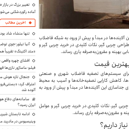
تغییر بزرگ در بازار 
آماده رکوردشکنی می‌شو
آخرین مطالب
تنها منشاء شاد بو
ای جداسازی این آلاینده‌ها در مبدأ و پیش از ورود به شبکه فاضلاب
آنیا تیلور-جوی توضی
طراحی چربی گیر، نکات کلیدی در خرید چربی گیر و
«متد اکتینگ» تقریباً 
ابی بهینه و مقرون‌به‌صرفه یاری رساند.
افشای چهره واقعی «
 بهترین قیمت
فیلم؛ ماساژور نازی‌ها قه
رای سیستم‌های تصفیه فاضلاب شهری و صنعتی
جنجال تازه هوش مصن
‌ها، کاهش کارایی تصفیه‌خانه‌ها و آسیب به محیط
اعتراف کرد: «بستنی‌ف
Grease ) راه‌حلی موثر برای جداسازی این آلاینده‌ها در مبدأ و پیش از ورود به
آلوده شد
سامانه‌های دفاع هو
ایران رسید؟
 چربی گیر، نکات کلیدی در خرید چربی گیر و عوامل
ینه و مقرون‌به‌صرفه یاری رساند.
ادامه تابستان شیرین
وینیسیوس در مادرید م
یاز داریم؟