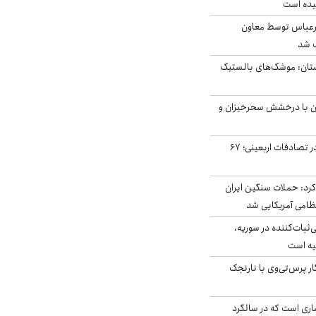
یده است
رعباس توسط معاون
ب شد
تان: موشک‌های بالستیک
ان با درخشش سحرخیزان و
جان باختن ۲۴ زائر در تصادفات اربعینی؛ ۶۷
رد: حملات سنگین ایران
‌ثبات‌کننده در سوریه،
یه است
ار پرس‌تی‌وی با نارنجک
ری است که در سالگرد