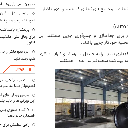
بمباران اتمی ژاپنی‌ها نام
رخانجات و مجتمع‌های تجاری که حجم زیادی فاضلاب
رونمایی رئال از گرا
دیومانده راهی مادرید ش
پزشکیان: پاسداشت 
 برای جداسازی و جمع‌آوری چربی هستند. این
برای وفاق ملی، عقلانیت
ی تخلیه خودکار چربی باشند.
قانون
این صور فلکی را به ر
گهداری دستی را به حداقل می‌رساند و کارایی بالاتری
شب رصد کنید!
 به بهداشت سخت‌گیرانه، ایده‌آل هستند.
بازرگانی
ثبت برند یا خرید برن
کسب‌وکار شما مناسب‌ت
بررسی ویژگی های فن
این ویژگی ها را باید بلد
۷ اقدام ضروری پس 
راهنمای خانواده‌ها
راهی مطمئن برای ح