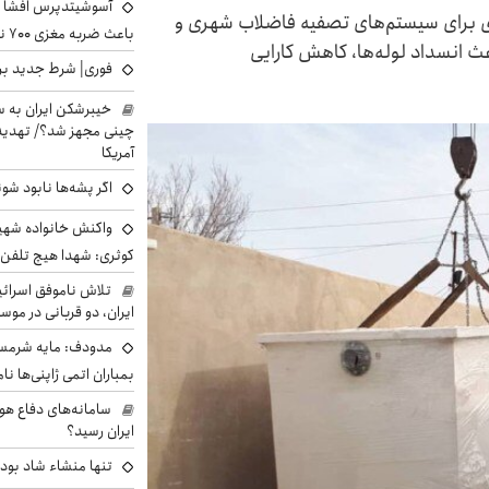
آسوشیتدپرس افشا ک
 برای سیستم‌های تصفیه فاضلاب شهری و
باعث ضربه مغزی ۷۰۰ نظامی آمریکایی شد
 انسداد لوله‌ها، کاهش کارایی
فوری| شرط جدید برا
خیبرشکن ایران به س
چینی مجهز شد؟/ تهدید 
آمریکا
اگر پشه‌ها نابود شو
واکنش خانواده شهید 
کوثری: شهدا هیچ تلفن 
تلاش ناموفق اسرائی
ایران، دو قربانی در موس
مدودف: مایه شرمسا
بمباران اتمی ژاپنی‌ها نام
سامانه‌های دفاع هو
ایران رسید؟
تنها منشاء شاد بو