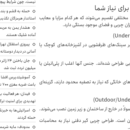
نیست، چون شرایط پیچ
رای نیاز شما
حمله به قشم و بند
مختلفی تقسیم می‌شوند که هر کدام مزایا و معایب
استاندار هرمزگان تکذی
ان چربی و فضای موجود بستگی دارد.
هشدار یمن به عربس
آماده شلیک هستند
پیروزی استقلال تهر
زیر سینک‌های ظرفشویی در آشپزخانه‌های کوچک یا
آسانی در دیدار دوستانه
طراحی شده‌اند. جنس آنها اغلب از پلی‌اتیلن یا
میلیون تردد ثبت شد
آسوشیتدپرس افشا ک
ی خانگی که نیاز به تصفیه محدود دارند، گزینه‌ای
باعث ضربه مغزی ۷۰۰ نظامی آمریکایی شد
فیدان: هر فعالیت بی
تهدیدی برای امنیت ترک
ولاً در خارج از ساختمان و زیر زمین نصب می‌شوند.
اسرائیلی‌ها به خبرنگ
حمله کردند
ین است. طراحی چربی گیر دفنی نیاز به محاسبات
مدودف: مایه شرمسا
د.