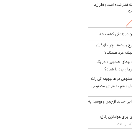
طلا آغاز شده است/ فلز زرد
د؟
دن در زندگی کشف شد
ح می‌دهد: چرا بازیگران
همیشه مرد هستند؟
بودای جادویی» در یک
رمان بود یا شیاد؟
وعی در هالیوود؛ الی راث
روش» هم به هوش مصنوعی
ایی جدید از چین و روسیه به
 برای هواداران رئال؛
اندنی شد