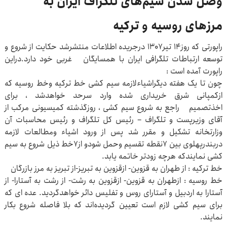
وصل شدن سیم‌های تلگراف ایران به
مرزهای روسیه و ترکیه
راپورتی که روز۱۴ تیر۱۳۰۷ درجریده اطلاعات منتشرشد حکایت از شروع و
توسعه ارتباطات تلگرافی ایران با همسایگان غربی خود دارد.دراین
راپورت آمده است :
چون تا یک هفته دیگراشیاءلازمه سیم کشی خط ترکیه وخط روسیه که
ازکمپانی شرق خریداری شده وارد سرحد خواهدشد ، برای
اخذتصمیم راجع به شروع سیم کشی ، روزگذشته کمیسیونی مرکب از
آقای وزیرپست و تلگراف – رئیس کل تلگراف و رئیس محاسبات آن
وزارتخانه تشکیل و مقرر شد پس از ورود اشیاء ومطالعات لازمه
دربندرپهلوی بین ۷نقطه تقسیم وحمل شودو از۷خط ذیل شروع به سیم
کشی نمایندکه هرچه زودتر خاتمه یابد.
خط ترکیه : از طهران به قزوین- ازقزوین به تبریز-از تبریز به مرز بازرگان
خط روسیه : ازطهران به قزوین- ازقزوین به رشت- از رشت به آستارا- از
آستارا به اردبیل و آستارای روس و تفلیس دائر خواهدگردید. عده ای که
برای سیم کشی لازم است تعیین گردیده‌اند که بلا فاصله شروع بکار
نمایند.