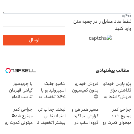
0
/
400
لطفا عدد مقابل را در جعبه متن
وارد کنید
ارسال
مطالب پیشنهادی
پژو پارس خودتو
فروش خودرو
شامپو جلبک
با چربیسوز
گذاشتی برای
بدون کمیسیون
اسپیرولینارو با
گیاهی قهرمان
فروش؟ اینجا به
😍
۴۵٪ تخفیف به
تناسب اندام
راحتی بفروش
موهات هدیه بده
شو60%تخفیف
جراحی کمر
مسیر همراهی و
لبخند جذاب تر،
جراحی کمر
ممنوع شده!
گزارش عملکرد
اعتمادبنفس
ممنوع شد⛔
میخوای کمرت رو
گروه اسنپ در
بیشتر (تخفیف تا
میتونی کمرت رو
در منزل درمان
۱۴۰۴
امشب)
در منزل درمان