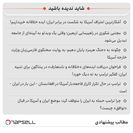
شاید ندیده باشید
آشکارترین اعتراف آمریکا به شکست در برابر ایران؛ ایده خلاقانه خریداریم!
مجتبی شکوری در راهپیمایی اربعین؛ وقتی یک ویدئو به آیینه‌ای از جامعه
تبدیل می‌شود
چگونه به «جنگ هرمز» پایان دهیم؛ به روایت سخنگوی فارسی‌زبان وزارت
خارجه آمریکا
فراخوان دریافت ایده‌های «خلاقانه و نامتعارف» در پنتاگون برای تنبیه
ایران؛ کفگیر ترامپ به ته دیگ خورد!
ترامپ در حال تکرار کارزار فاجعه‌بار آمریکا در افغانستان - این بار در ایران -
است
چرا ترامپ حمله به ایران را متوقف کرد؛ موضع ایران و آمریکا در قبال
«توافق» چیست؟
مطالب پیشنهادی