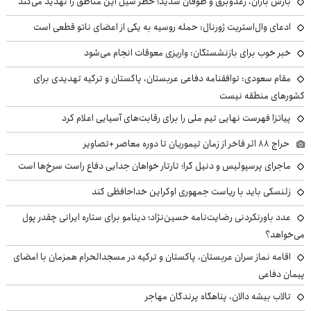
بارش باران، رعدوبرق و طوفان شدید؛ خطر سیل این مناطق را تهدید می‌کند
ادعای وال‌استریت ژورنال: حمله روسیه به یکی از اعضای ناتو قطعی است
خبر خوب برای بازنشستگان: واریزی معوقات انجام می‌شود
مقام سعودی: توافقنامه دفاعی عربستان، پاکستان و ترکیه تهدیدی برای
کشورهای منطقه نیست
پیاتزا فهرست نهایی تیم ملی را برای رقابت‌های آسیایی اعلام کرد
حراج ۸۸ اثر فاخر از زمان تیموریان تا دوره معاصر +تصاویر
ماجرای پرسپولیس و دنیل گرا؛ تارتار خواهان جدایی دفاع راست سرخ‌ها است
زلنسکی باید با ریاست جمهوری اوکراین خداحافظی کند
عدد باورنکردنی رضایت‌نامه حسین‌نژاد؛ دینامو برای ستاره ایرانی چقدر پول
می‌خواهد؟
اقامه نماز سران عربستان، پاکستان و ترکیه در مسجدالحرام همزمان با امضای
پیمان دفاعی
تالاب بیشه دالان، پناهگاه پرندگان مهاجر