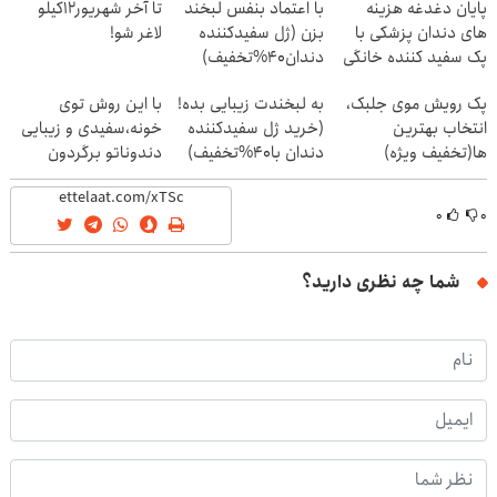
پایان دغدغه هزینه
با اعتماد بنفس لبخند
تا آخر شهریور12کیلو
های دندان پزشکی با
بزن (ژل سفیدکننده
لاغر شو!
پک سفید کننده خانگی
دندان40%تخفیف)
پک رویش موی جلبک،
به لبخندت زیبایی بده!
با این روش توی
انتخاب بهترین
(خرید ژل سفیدکننده
خونه،سفیدی و زیبایی
ها(تخفیف ویژه)
دندان با40%تخفیف)
دندوناتو برگردون
(40%off)
۰
۰
شما چه نظری دارید؟