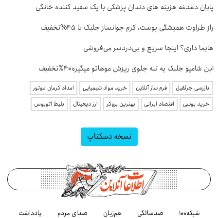
پایان دغدغه هزینه های دندان پزشکی با پک سفید کننده خانگی
راز طراوت همیشگی پوست، کرم جوانساز جلبک با 45%تخفیف
هایما داری؟ اینجا سریع و بی‌دردسر می‌فروشی
این شامپو جلبک یه تنه جلوی ریزش موهاتو میگیره۴۰٪تخفیف
بازرسی جرثقیل
فرم ساز آنلاین
خرید مواد شیمیایی
امداد کرمان موتور
خرید یوسی
اقتصاد ایرانی
بهترین بروکر
ارز دیجیتال
بلیط اتوبوس
نسخه دسکتاپ
شبکه۱۰۰
صدسالگی
هم‌زبان
صدای مردم
یادداشت