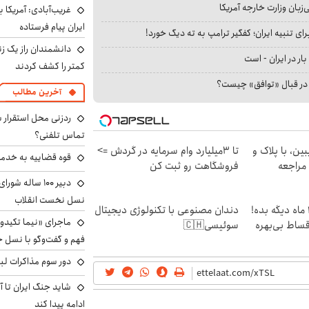
بان وزارت خارجه آمریکا
غریب‌آبادی: آمریکا 
ایران پیام فرستاده
ای تنبیه ایران؛ کفگیر ترامپ به ته دیگ خورد!
دانشمندان راز یک زن
بار در ایران - است
کمتر را کشف کردند
ا در قبال «توافق» چیست؟
آخرین مطالب
ردزنی محل استقرار ش
تماس تلفنی؟
ین، با پلاک و
تا 3میلیارد وام سرمایه در گردش =>
قوه قضاییه به خدمت
 مراجعه
فروشگاهت رو ثبت کن
دبیر ۱۰۰ ساله ش
نسل نخست انقلاب
الان طلا بخر پولشو 4 ماه دیگه بده!
دندان مصنوعی با تکنولوژی دیجیتال
ماجرای «نیما تکیدو»
اقساط بی‌بهره
سوئیسی🇨🇭
فهم و گفت‌وگو با نسل ج
دور سوم مذاکرات لبن
شاید جنگ ایران تا 
ادامه پیدا کند