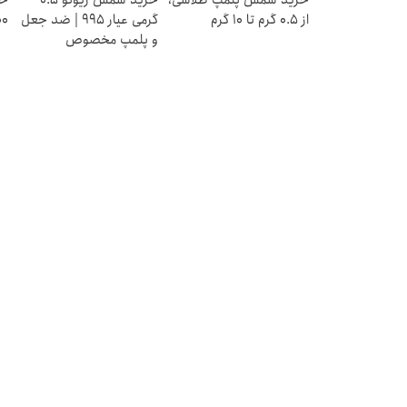
خرید شمش پلمپ طلاسی،
خرید شمش زیوتو ۰.۵
خر
از ۰.۵ گرم تا ۱۰ گرم
گرمی عیار ۹۹۵ | ضد جعل
۱۰۰هزا
و پلمپ مخصوص