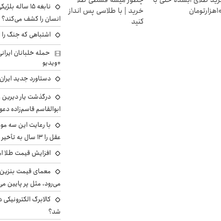
ید طلای آبشده حتی با
چطور میشه قسطی طلا
نابغه ۱۵ ساله 
رتومان
خرید | با طلاسی پس انداز
انسان را کشف می‌کند؟
کنید
اشتباهی که جنگ را 
+ویدیو
دستاورد جدید ایران 
درگذشت یار دیرین رو
ابوالقاسم قاسم‌زاده دع
با رعایت این سه مور
عقل را ۱۳ سال به تأخیر بیندازید
افزایش قیمت طلا امروز پنجش
معمای قیمت بنزین د
می‌رود، مثل پر پایین می‌
کالابرگ الکترونیکی 
شد؟