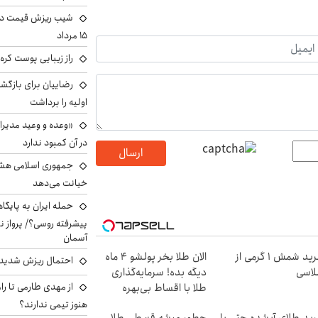
شیب ریزش قیمت دلار
۱۵ مرداد
راز زیبایی پوست کره‌
رضاییان برای بازگش
اولیه را برداشت
«وعده و وعید مدیرا
در آن کمبود ندارد
ارسال
جمهوری اسلامی هشد
خیانت می‌دهد
حمله ایران به پایگاه
پیشرفته روسی؟/ پرواز ن
آسمان
خرید شمش 1 گرمی از
الان طلا بخر پولشو 4 ماه
احتمال ریزش شدید 
اسی
دیگه بده! سرمایه‌گذاری
از مهدی طارمی تا را
طلا با اقساط بی‌بهره
هنوز تیمی ندارند؟