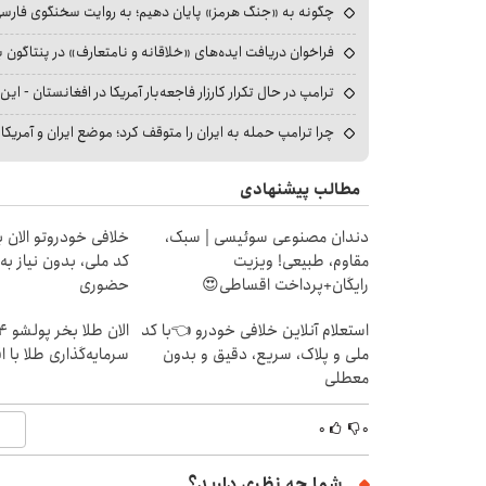
چگونه به «جنگ هرمز» پایان دهیم؛ به روایت سخنگوی فارسی‌ز
فراخوان دریافت ایده‌های «خلاقانه و نامتعارف» در پنتاگون بر
ترامپ در حال تکرار کارزار فاجعه‌بار آمریکا در افغانستان - این 
چرا ترامپ حمله به ایران را متوقف کرد؛ موضع ایران و آمریک
مطالب پیشنهادی
دندان مصنوعی سوئیسی | سبک،
خلافی خودروتو الان بب
مقاوم، طبیعی! ویزیت
کد ملی، بدون نیاز به
رایگان+پرداخت اقساطی😍
حضوری
استعلام آنلاین خلافی خودرو 👈با کد
ملی و پلاک، سریع، دقیق و بدون
سرمایه‌گذاری طلا با 
معطلی
۰
۰
شما چه نظری دارید؟