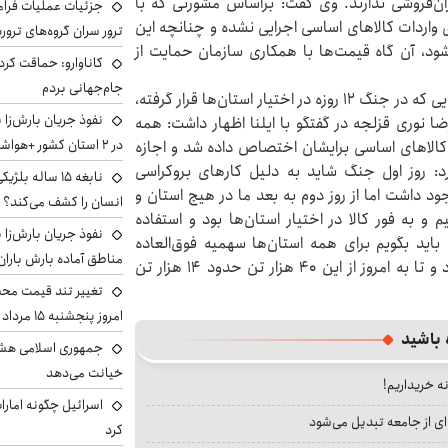
ان‌فروشی ندارند. وی گفت: براساس مشورتی که با
جزئیات عملیات فرامر
ی واردات کالاهای اساسی اجرایی نشده و چنانچه این
ترور سران گروه‌های ترو
د، آن گاه قیمت‌ها با همکاری سازمان حمایت از
کاناوارو: حماقت کردم
جام‌جهانی بردم
از سوی دیگر، وزیر جهاد کشاورزی گفت:استفاده از کالاهایی که در جنگ ۱۲ روزه در اختیار استان‌ها قرار گرفته،
نفوذ جریان بارش‌زا 
ضا نوری قزلجه در گفتگو با ایلنا اظهار داشت: همه
در ۲ استان کشور +هواشناسی فردا
۱۲ روزه سهمیه‌های لازم کالاهای اساسی برایشان اختصاص داده شد و اجازه
رد: روز اول جنگ شاید به دلیل کارهای بروکراسی
نابغه ۱۵ ساله 
د داشت اما از روز دوم به بعد ما در هیچ استان و
انسان را کشف می‌کند؟
 و به فور کالا در اختیار استان‌ها بود و استفاده
نفوذ جریان بارش‌زا ب
اید بگویم برای همه استان‌ها سهمیه فوق‌العاده
مناطق آماده بارش باران
اختصاص دادیم که این عدد شاید بالای ۴۰ هزار تن بود و تا به امروز از این ۴۰ هزار تن حدود ۱۴ هزار تن
تغییر تند قیمت محصو
امروز پنجشنبه ۱۵ مرداد ۱۴۰۵ +جدول
 باشید
جمهوری اسلامی هشد
خیانت می‌دهد
نه خریداریم!
اسرائیل چگونه امارا
ای از جامعه تبدیل می‌شود
کرد