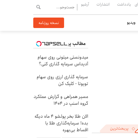
ی
یادداشت
انتشارات
آرشیو
ویدیو
نسخه روزنامه
مطالب پیشنهادی
میدونستی میتونی روی سهام
آدیداس سرمایه گذاری کنی؟
سرمایه گذاری ارزی روی سهام
تویوتا - کلیک کن
مسیر همراهی و گزارش عملکرد
گروه اسنپ در ۱۴۰۴
الان طلا بخر پولشو 4 ماه دیگه
بده! سرمایه‌گذاری طلا با
پربحث‌ترین
اقساط بی‌بهره