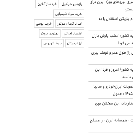
زی نیروهای ویژه ایران برای
بازرسی جرثقیل
فرم ساز آنلاین
ریستی
خرید مواد شیمیایی
 بازیکن استقلال را به
امداد کرمان موتور
خرید یوسی
اقتصاد ایرانی
بهترین بروکر
به کشور؛ امشب بارش باران
ارز دیجیتال
بلیط اتوبوس
بلژیکی راز طول عمر و توقف پیری
ه کشور/ امروز و فردا این
 باشند
لات ایران‌خودرو و سایپا
ار داد: این سخنان بوی
ت - همسایه ایران - را مسلح