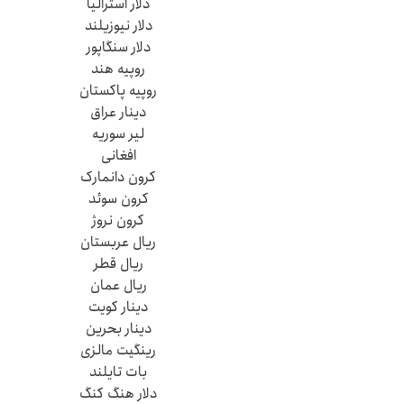
دلار استرالیا
دلار نیوزیلند
دلار سنگاپور
روپیه هند
روپیه پاکستان
دینار عراق
لیر سوریه
افغانی
کرون دانمارک
کرون سوئد
کرون نروژ
ریال عربستان
ریال قطر
ریال عمان
دینار کویت
دینار بحرین
رینگیت مالزی
بات تایلند
دلار هنگ کنگ