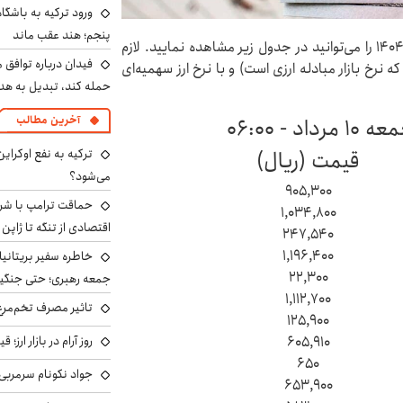
ورود ترکیه به باشگا
پنجم؛ هند عقب ماند
قیمت دلار، یورو، پوند و سایر ارزها امروز جمعه ۱۰ مرداد ۱۴۰۴ را می‌توانید در جدول زیر مشاهده نمایید. لازم
فیدان درباره توافق 
ه نرخ بازار مبادله ارزی است) و با نرخ ارز سهمیه‌ای
حمله کند، تبدیل به هد
آخرین مطالب
- ۰۶:۰۰
قیمت (ریال)
ترکیه به نفع اوکرای
می‌شود؟
۹۰۵,۳۰۰
حماقت ترامپ با شرق
۱,۰۳۴,۸۰۰
اقتصادی از تنگه تا ژاپن
۲۴۷,۵۴۰
۱,۱۹۶,۴۰۰
خاطره سفیر بریتانیا 
۲۲,۳۰۰
جمعه رهبری؛ حتی جنگید
۱,۱۱۲,۷۰۰
تاثیر مصرف تخم‌مرغ
۱۲۵,۹۰۰
۶۰۵,۹۱۰
روز آرام در بازار ارز؛
۶۵۰
جواد نکونام سرمربی 
۶۵۳,۹۰۰