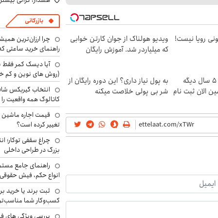
هشدار: گرانی بیشتر 
بازرگانی
هی 800 میلیونی رویا نیست!
ویدیو هولناک از جوان کارتن خوابی
چرا ارزان‌ترین همی
راهنمای خرید ساعتی که 
که میلیاردر شد. آموزش رایگان
آیا دیسک کمر فقط ب
(روش های نوین و کم خ
این دوره رو نبینی، تا 5 سال دیگه
به پول نیاز داری؟ این دوره رایگان از
انتخاب گیربکس شاف
ن الان ثبت نام
شر بی پولی خلاصت میکنه
کاتالوگ همه واقعیت را 
تغییر کرده است؟
چراغ سقفی توکار؛ ان
بزرگ در طراحی داخلی
راهنمای جامع مستم
انواع حکم، فیش حقوقی 
ثبت برند یا خرید برن
کسب‌وکار شما مناسب‌ت
بررسی ویژگی های فن