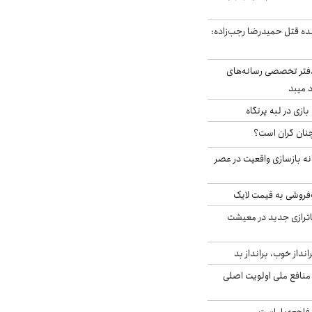
نده قتل حمیدرضا رجب‌زاده:
دفتر تخصصی رسانه‌های
 میبد
زی در لبه پرتگاه
نان گران است؟
نه بازسازی واقعیت در عصر
فروشی به قیمت لایک
اترازی جدید در معیشت
انداز خوب، برانداز بد
 منافع ملی اولویت اصلی