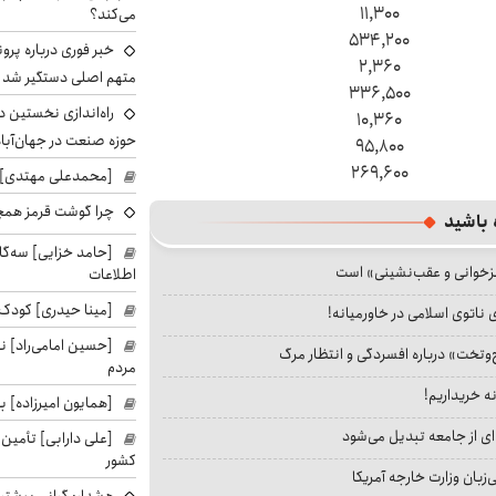
۱۱,۳۰۰
می‌کند؟
۵۳۴,۲۰۰
خبر فوری درباره پرو
۲,۳۶۰
متهم اصلی دستگیر شد
۳۳۶,۵۰۰
راه‌اندازی نخستین 
۱۰,۳۶۰
حوزه صنعت در جهان‌آباد
۹۵,۸۰۰
۲۶۹,۶۰۰
[محمدعلی مهتدی] با
چرا گوشت قرمز همچ
 باشید
[حامد خزایی] سه‌گا
جزخوانی و عقب‌نشینی» است
اطلاعات
[مینا حیدری] کودک‌
 ناتوی اسلامی در خاورمیانه!
[حسین امامی‌راد] ن
‌وتخت» درباره افسردگی و انتظار مرگ
مردم
نه خریداریم!
[همایون امیرزاده] بر
ای از جامعه تبدیل می‌شود
[علی دارابی] تأمین
کشور
بان وزارت خارجه آمریکا