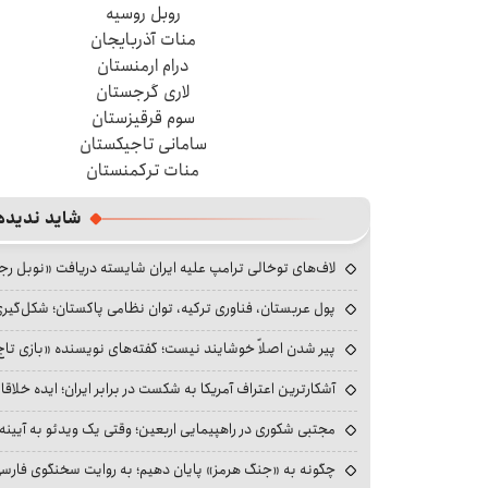
روبل روسیه
منات آذربایجان
درام ارمنستان
لاری گرجستان
سوم قرقیزستان
سامانی تاجیکستان
منات ترکمنستان
شاید ندیده
لاف‌های توخالی ترامپ علیه ایران شایسته دریافت «نوبل ر
پول عربستان، فناوری ترکیه، توان نظامی پاکستان؛ شکل‌گیری
پیر شدن اصلاً خوشایند نیست؛ گفته‌های نویسنده «بازی تاج
آشکارترین اعتراف آمریکا به شکست در برابر ایران؛ ایده خلاقا
مجتبی شکوری در راهپیمایی اربعین؛ وقتی یک ویدئو به آیینه‌
چگونه به «جنگ هرمز» پایان دهیم؛ به روایت سخنگوی فارسی‌ز