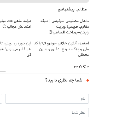
مطالب پیشنهادی
دندان مصنوعی سوئیسی | سبک،
درآمد ما
مقاوم، طبیعی! ویزیت
امتحانش مجانیه😉
رایگان+پرداخت اقساطی😍
استعلام آنلاین خلافی خودرو 👈با کد
ملی و پلاک، سریع، دقیق و بدون
هم فقیر می‌مونی! همی
معطلی
کن
۲۳
۳
شما چه نظری دارید؟