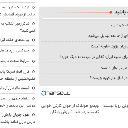
ترکیه نخستین بمب س
 باشید
پرتاب از پهپاد آزمایش ک
تذکر رهبر انقلاب به 
نه خریداریم!
نمی‌کنید؟
ای از جامعه تبدیل می‌شود
پیامدهای حذف ارز تر
بان وزارت خارجه آمریکا
جلوگیری از پیامدها
ای تنبیه ایران؛ کفگیر ترامپ به ته دیگ خورد!
شرایط سخت بازنشست
بار در ایران - است
فارن افرز: آمریکا بای
ا در قبال «توافق» چیست؟
عقب‌نشینی از منطقه خ
قیمت دلار بازار آزاد امروز شنب
انتقاد جمهوری اسلام
هی 800 میلیونی رویا نیست!
ویدیو هولناک از جوان کارتن خوابی
دولت: این باندهای خطرن
که میلیاردر شد. آموزش رایگان
بارش باران آماده باشند