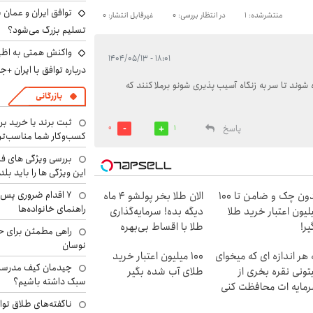
توافق ایران و عمان ب
منتشرشده: 1
در انتظار بررسی: 0
غیرقابل انتشار: 0
تسلیم بزرگ می‌شود؟
واکنش همتی به اظهار
۱۸:۰۱ - ۱۴۰۴/۰۵/۱۳
درباره توافق با ایران +ج
شوند تا سر به زنگاه آسیب پذیری شونو برملا کنند که
بازرگانی
ثبت برند یا خرید برن
پاسخ
0
1
کسب‌وکار شما مناسب‌ت
بررسی ویژگی های فن
این ویژگی ها را باید بلد
۷ اقدام ضروری پس 
بدون چک و ضامن تا 100
الان طلا بخر پولشو 4 ماه
راهنمای خانواده‌ها
لیون اعتبار خرید طلا
دیگه بده! سرمایه‌گذاری
یر!
طلا با اقساط بی‌بهره
راهی مطمئن برای ح
نوسان
 هر اندازه ای که میخوای
100 میلیون اعتبار خرید
چیدمان کیف مدرسه؛
تونی نقره بخری از
طلای آب شده بگیر
سبک داشته باشیم؟
مایه ات محافظت کنی
ناگفته‌های طلاق توا