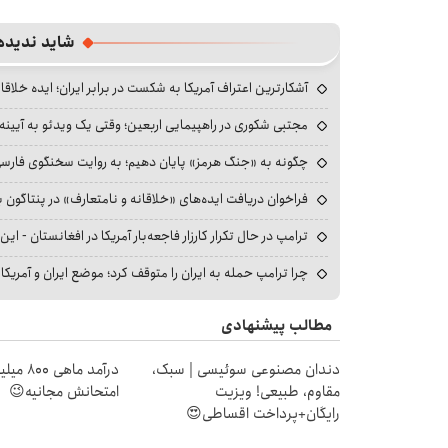
شاید ندیده
آشکارترین اعتراف آمریکا به شکست در برابر ایران؛ ایده خلاقا
مجتبی شکوری در راهپیمایی اربعین؛ وقتی یک ویدئو به آیینه‌
چگونه به «جنگ هرمز» پایان دهیم؛ به روایت سخنگوی فارسی‌ز
فراخوان دریافت ایده‌های «خلاقانه و نامتعارف» در پنتاگون بر
ترامپ در حال تکرار کارزار فاجعه‌بار آمریکا در افغانستان - این 
چرا ترامپ حمله به ایران را متوقف کرد؛ موضع ایران و آمریک
مطالب پیشنهادی
دندان مصنوعی سوئیسی | سبک،
درآمد ما
مقاوم، طبیعی! ویزیت
امتحانش مجانیه😉
رایگان+پرداخت اقساطی😍