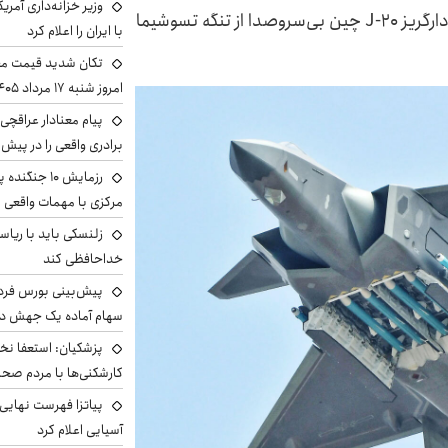
وزیر خزانه‌داری آمری
روزنامه ساوث چاینا مورنینگ پست نوشت: جت رادارگریز J-20 چین بی‌سروصدا از تنگه تسوشیما
با ایران را اعلام کرد
تکان شدید قیمت محص
امروز شنبه ۱۷ مرداد ۱۴۰۵
پیام معنادار عراقچی:
برادری واقعی را در پیش 
رزمایش ۱۰ جن
مرکزی با مهمات واقعی
زلنسکی باید با ریا
خداحافظی کند
سهام آماده یک جهش د
پزشکیان: استعفا نخوا
کارشکنی‌ها با مردم صح
پیاتزا فهرست نهایی 
آسیایی اعلام کرد