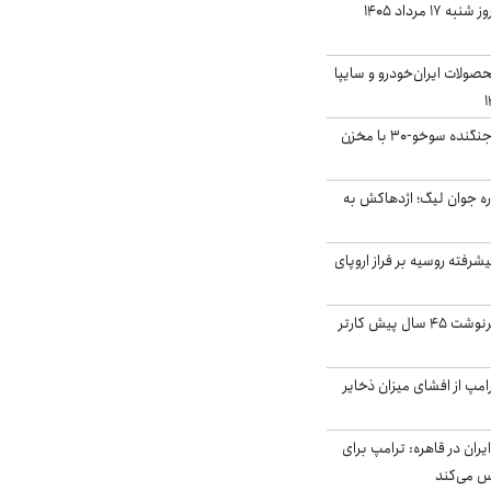
قیمت سکه و طلا امروز شنبه ۱۷ مرداد ۱۴۰۵
ولات ایران‌خودرو و سایپا
بُرد ۳۰۰۰ کیلومتری جنگنده سوخو-۳۰ با مخزن
ره جوان لیگ؛ اژدهاکش به
گنده پیشرفته روسیه بر فراز اروپای
ایران، ترامپ را به سرنوشت ۴۵ سال پیش کارتر
مپ از افشای میزان ذخایر
ران در قاهره: ترامپ برای
س می‌کند