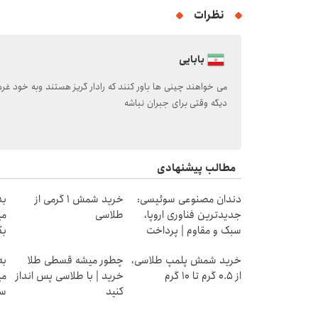
نظرات
بابایی
می خواهند چینی ها باور کنند که رادار گریز هستند وبه خود غره 
دیگه وقتی برای جبران نباشه
مطالب پیشنهادی
دندان مصنوعی سوئیسی:
خرید شمش 1 گرمی از
جدیدترین فناوری اروپا،
طلاسی
می
سبک و مقاوم | پرداخت
بگ
قسطی
خرید شمش پلمپ طلاسی،
چطور میشه قسطی طلا
به
از ۰.۵ گرم تا ۱۰ گرم
خرید | با طلاسی پس انداز
می
کنید
سر