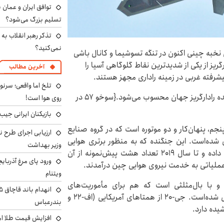
توافق ایران و عمان ب
تسلیم بزرگ می‌شود؟
تذکر رهبر انقلاب به 
نمی‌کنید؟
نخبه چینی اکنون در تنگه تسوشیما و کانال باشی
ریز از یکی از شدیدترین نقاط گلوگاهی آسیا را
آخرین مطالب
یشرفته غربی در زمینه راداری مجهز هستند.
تلخ اما واقعی؛ سرنو
جنگنده J-20 بعد از اف ۲۲ و اف ۳۵ آمریکا، سومین جنگنده رادارگریز جهان محسوب می‌شود.{سوخو ۵۷ در
روی هوا است!
بازیکنان ایرانی جیب ا
سل پنجم، پنهان‌کار و دو موتوره است که در گروه صنایع
ارزیابی اجرای طرح ن
ده‌است. این جنگنده که به منظور برتری هوایی
وزیر بهداشت
ساخته شده، نخستین پروازش را در ۱۱ ژانویه ۲۰۱۱ انجام داده و تا سال ۲۰۱۹ تعداد هشت پیش‌نمونه از آن
ورود پای مرغ آذربای
ویتنام
نشینه و با بال‌مثلثی است که هم برای مأموریت‌های
هوابه‌زمین و هم برای مأموریت‌های برتری هوایی طراحی شده‌است. جی-۲۰ از همتاهای آمریکایی (اف-۲۲ و
بندرعباس
افزایش قیمت طلا امروز شنبه 