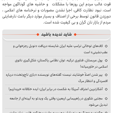
قوت غالب مردم این روزها با مشکلات و حاشیه های گوناگون مواجه
است، نبود نظارت کافی، اجرا نشدن مصوبات و نرخنامه های اعلامی ،
دورزدن قانون توسط برخی از اصناف و بسیار موارد دیگر باعث نارضایتی
مردم از بازار نان گران و بی کیفیت شده است.
شاید ندیده باشید
لاف‌های توخالی ترامپ علیه ایران شایسته دریافت «نوبل رجزخوانی و
عقب‌نشینی» است
پول عربستان، فناوری ترکیه، توان نظامی پاکستان؛ شکل‌گیری ناتوی
اسلامی در خاورمیانه!
پیر شدن اصلاً خوشایند نیست؛ گفته‌های نویسنده «بازی تاج‌وتخت» درباره
افسردگی و انتظار مرگ
آشکارترین اعتراف آمریکا به شکست در برابر ایران؛ ایده خلاقانه خریداریم!
مجتبی شکوری در راهپیمایی اربعین؛ وقتی یک ویدئو به آیینه‌ای از جامعه
تبدیل می‌شود
چگونه به «جنگ هرمز» پایان دهیم؛ به روایت سخنگوی فارسی‌زبان وزارت