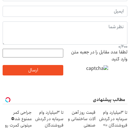
0
/
400
لطفا عدد مقابل را در جعبه متن
وارد کنید
ارسال
مطالب پیشنهادی
تا 3میلیارد وام
قیمت روز آهن
تا 3میلیارد وام
جراحی کمر
سرمایه در گردش
آلات ساختمانی و
سرمایه در گردش
ممنوع شد⛔
فروشندگان =>
صنعتی
فروشندگان
میتونی کمرت رو