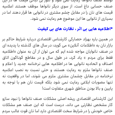
توسط صنف نانواها رعایت نمی شود و تنور بی ثباتی قیمت ها در این
صنف حسابی داغ است، از سوی دیگر نانواها موظف هستند اعلامیه
قیمت های نان را در مقابل چشم مشتری در نانوایی ها قرار دهند اما در
بسیاری از نانوایی ها این موضوع هم رعایت نمی شود.
*اطلاعیه هایی بی اثر ، نظارت های بی کیفیت
در همین باره بهزاد حصارکی کارشناس اقتصادی درباره شرایط حاکم بر
بازار نان به «اطلاعات آنلاین» می گوید: در سال های گذشته با پدیده ای
در صنف نانوایان مواجه شده ایم که می توان از آن به عنوان «اطلاعیه
فقط برای مردم » یاد کرد، در طول سال و در مقاطع گوناگون اتاق
اصناف و اتحادیه نانوایی ها در اطلاعیه هایی نرخنامه جدید را اعلام و
صنف نانواها ملزم به رعایت هستند و حتی نسبت به نصب اعلامیه
نرخنامه در مقابل چشمان مشتری ملزم می شوند، اما در واقعیت نه
تنها مصوبات ابلاغی رعایت نمی شود بلکه قیمت نان هم با توجه به
پایین و بالا بودن مناطق شهری متفاوت است!
این کارشناس اقتصادی ریشه اصلی مشکلات صنف نانواها را نبود سازو
کار مشخص نظارتی می داند، درست است که این صنف هم مشکلات
خاص خودش را در شرایط سخت اقتصادی دارد اما نان قوت غالب مردم