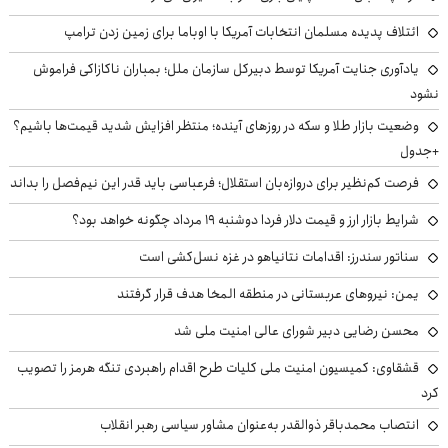
ائتلاف پدیده مسلمان انتخابات آمریکا با اوباما برای زمین زدن ترامپ
یادآوری جنایت آمریکا توسط دبیرکل سازمان ملل؛ بمباران ناکازاکی فراموش
نشود
وضعیت بازار طلا و سکه در روزهای آینده؛ منتظر افزایش شدید قیمت‌ها باشیم؟
+جدول
فرصت کم‌نظیر برای دروازه‌بان استقلال؛ فرعباسی باید قدر این نیم‌فصل را بداند
شرایط بازار ارز و قیمت دلار فردا دوشنبه ۱۹ مرداد چگونه خواهد بود؟
سناتور سندرز: اقدامات نتانیاهو در غزه نسل‌کشی است
یمن: نیروهای عربستانی در منطقه المخا هدف قرار گرفتند
محسن رضایی دبیر شورای عالی امنیت ملی شد
قشقاوی: کمیسیون امنیت ملی کلیات طرح اقدام راهبردی تنگه هرمز را تصویب
کرد
انتصاب محمدباقر ذوالقدر به‌عنوان مشاور سیاسی رهبر انقلاب