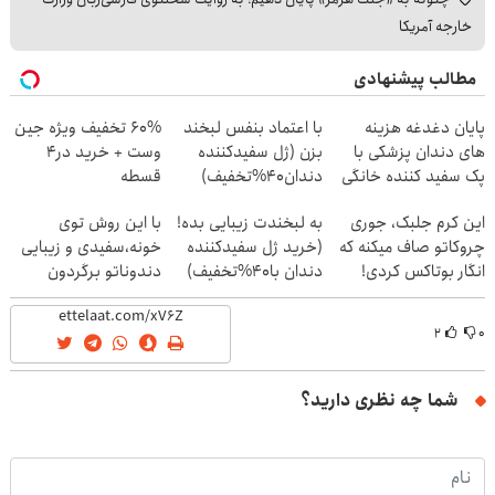
خارجه آمریکا
مطالب پیشنهادی
پایان دغدغه هزینه
با اعتماد بنفس لبخند
60% تخفیف ویژه جین
های دندان پزشکی با
بزن (ژل سفیدکننده
وست + خرید در4
پک سفید کننده خانگی
دندان40%تخفیف)
قسطه
این کرم جلبک، جوری
به لبخندت زیبایی بده!
با این روش توی
چروکاتو صاف میکنه که
(خرید ژل سفیدکننده
خونه،سفیدی و زیبایی
انگار بوتاکس کردی!
دندان با40%تخفیف)
دندوناتو برگردون
(تخفیف ویژه)
(40%off)
۲
۰
شما چه نظری دارید؟