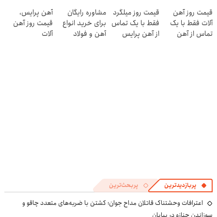
فروشگاهت رو
در منزل درمان
قیمت روز آهن
قیمت روز میلگرد
مشاوره رایگان
آهن پرایس،
ثبت کن
کنی! 👈🏻
آلات فقط با یک
فقط با یک تماس
برای خرید انواع
قیمت روز آهن
پرسش‌نامه
تماس از آهن
از آهن پرایس
آهن و فولاد
آلات
پرایس
پربازدیدترین
پربحث‌ترین
اعترافات وحشتناک قاتلان مداح جوان؛ کشتن با ضربه‌های متعدد چاقو و
سوزاندن جنازه در بیابان