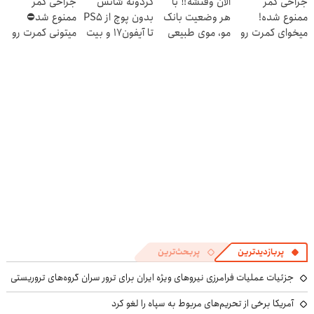
جراحی کمر
الان وقتشه‼️ با
گردونه شانس
جراحی کمر
کن
کن
!!!
ممنوع شده!
هر وضعیت بانک
بدون پوچ از PS5
ممنوع شد⛔
میخوای کمرت رو
مو، موی طبیعی
تا آیفون17 و بیت
میتونی کمرت رو
در منزل درمان
بکار!
کوین 🔥
در منزل درمان
کنی؟
کنی! 👈🏻
((پرسش‌نامه))
پرسش‌نامه
پربازدیدترین
پربحث‌ترین
جزئیات عملیات فرامرزی نیروهای ویژه ایران برای ترور سران گروه‌های تروریستی
آمریکا برخی از تحریم‌های مربوط به سپاه را لغو کرد