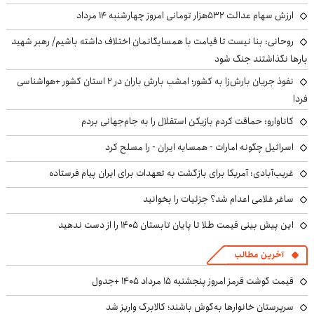
ارزش سهام عدالت ۵۳۲هزار تومانی امروز چهارشنبه ۱۴ مرداد
روحانی: بنا نیست تا قیامت با همسایگانمان اختلاف داشته باشیم/ رهبر شهید
بارها نگذاشتند جنگ شود
نفوذ جریان بارش‌زا به کشور؛ امشب بارش باران در ۲ استان کشور +هواشناسی
فردا
کاناوارو: حماقت کردم بازیکن استقلال را به جام‌جهانی بردم
اسرائیل چگونه امارات - همسایه ایران - را مسلح کرد
غریب‌آبادی: آمریکا برای بازگشت به تعهدات برای ایران پیام فرستاده
ساغر غلامی اعدام شد؟ جزئیات را بخوانید
این پیش بینی قیمت طلا تا پایان تابستان ۱۴۰۵ را از دست ندهید
آخرین مطالب
قیمت گوشت قرمز امروز پنجشنبه ۱۵ مرداد ۱۴۰۵ +جدول
سرپرستان خانوارها به‌گوش باشند؛ کالابرگ واریز شد