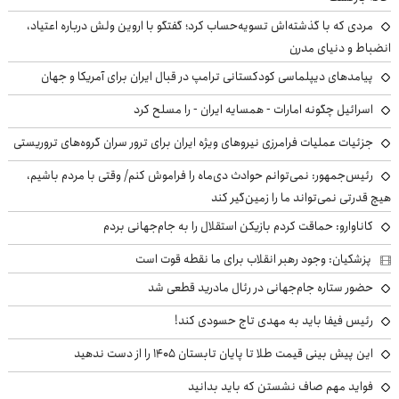
مردی که با گذشته‌اش تسویه‌حساب کرد؛ گفتگو با اروین ولش درباره اعتیاد،
انضباط و دنیای مدرن
پیامدهای دیپلماسی کودکستانی ترامپ در قبال ایران برای آمریکا و جهان
اسرائیل چگونه امارات - همسایه ایران - را مسلح کرد
جزئیات عملیات فرامرزی نیروهای ویژه ایران برای ترور سران گروه‌های تروریستی
رئیس‌جمهور: نمی‌توانم حوادث دی‌ماه را فراموش کنم/ وقتی با مردم باشیم،
هیچ قدرتی نمی‌تواند ما را زمین‌گیر کند
کاناوارو: حماقت کردم بازیکن استقلال را به جام‌جهانی بردم
پزشکیان: وجود رهبر انقلاب برای ما نقطه قوت است
حضور ستاره جام‌جهانی در رئال مادرید قطعی شد
رئیس فیفا باید به مهدی تاج حسودی کند!
این پیش بینی قیمت طلا تا پایان تابستان ۱۴۰۵ را از دست ندهید
فواید مهم صاف نشستن که باید بدانید