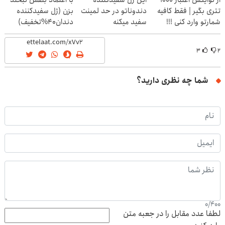
از توایکس اعتبار ۱۰۰۰
این ژل سفیدکننده
با اعتماد بنفس لبخند
تتری بگیر | فقط کافیه
دندوناتو در حد لمینت
بزن (ژل سفیدکننده
شمارتو وارد کنی !!!
سفید میکنه
دندان40%تخفیف)
(40%تخفیف)
۳
۲
شما چه نظری دارید؟
0
/
400
لطفا عدد مقابل را در جعبه متن