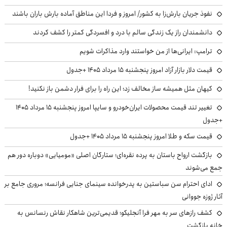
نفوذ جریان بارش‌زا به کشور/ امروز و فردا این مناطق آماده بارش باران باشند
دانشمندان راز یک زندگی سالم با درد و افسردگی کمتر را کشف کردند
ترامپ: ایرانی‌ها از من خواستند وارد مذاکرات شویم
قیمت دلار بازار آزاد امروز پنجشنبه ۱۵ مرداد ۱۴۰۵ +جدول
کیهان مثل همیشه ساز مخالف زد؛ این راه را برای فرار دشمن باز نکنید!
تغییر تند قیمت محصولات ایران‌خودرو و سایپا امروز پنجشنبه ۱۵ مرداد ۱۴۰۵
+جدول
قیمت سکه و طلا امروز پنجشنبه ۱۵ مرداد ۱۴۰۵ +جدول
بازگشت ارواح باستان به پرده نقره‌ای؛ ستارگان اصلی «مومیایی» دوباره دور هم
جمع می‌شوند
ادای احترام سن سباستین به پدرخوانده سینمای جنایی فرانسه؛ مروری جامع بر
آثار ژوزه جووانی
کشف رازهای سر به مهر فرا آنجلیکو؛ قدیمی‌ترین شاهکار نقاش رنسانس به
خانه بازگشت