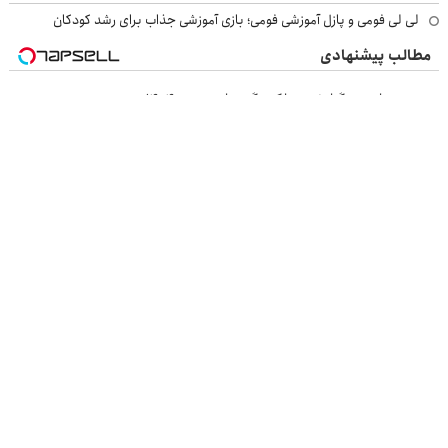
لی لی فومی و پازل آموزشی فومی؛ بازی آموزشی جذاب برای رشد کودکان
مطالب پیشنهادی
مسیر همراهی و گزارش عملکرد گروه اسنپ در ۱۴۰۴
به بزرگترین جشنواره ایمپلنت تهران خوش اومدید! | فقط ۲۵ میلیون !
پایان دغدغه هزینه های دندان پزشکی با پک سفید کننده خانگی
از توایکس اعتبار ۱۰۰۰ تتری بگیر | فقط کافیه شمارتو وارد کنی !!!
بازرسی جرثقیل
فرم ساز آنلاین
خرید مواد شیمیایی
امداد کرمان موتور
خرید یوسی
اقتصاد ایرانی
بهترین بروکر
ارز دیجیتال
بلیط اتوبوس
نسخه دسکتاپ