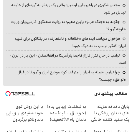
مجتبی شکوری در راهپیمایی اربعین؛ وقتی یک ویدئو به آیینه‌ای از جامعه
تبدیل می‌شود
چگونه به «جنگ هرمز» پایان دهیم؛ به روایت سخنگوی فارسی‌زبان وزارت
خارجه آمریکا
فراخوان دریافت ایده‌های «خلاقانه و نامتعارف» در پنتاگون برای تنبیه
ایران؛ کفگیر ترامپ به ته دیگ خورد!
ترامپ در حال تکرار کارزار فاجعه‌بار آمریکا در افغانستان - این بار در ایران -
است
چرا ترامپ حمله به ایران را متوقف کرد؛ موضع ایران و آمریکا در قبال
«توافق» چیست؟
مطالب پیشنهادی
پایان دغدغه هزینه
به لبخندت زیبایی بده!
با این روش توی
های دندان پزشکی با
(خرید ژل سفیدکننده
خونه،سفیدی و زیبایی
پک سفید کننده خانگی
دندان با40%تخفیف)
دندوناتو برگردون
(40%off)