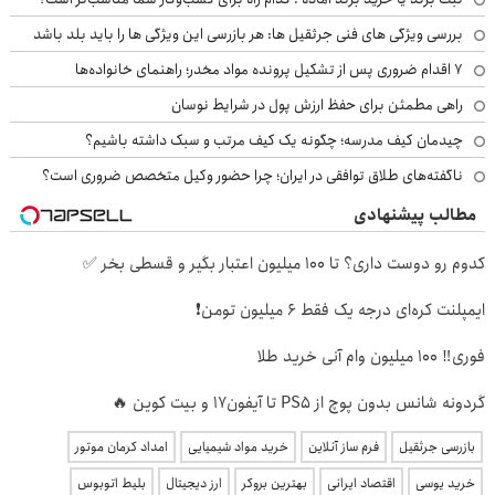
بررسی ویژگی های فنی جرثقیل ها: هر بازرسی این ویژگی ها را باید بلد باشد
۷ اقدام ضروری پس از تشکیل پرونده مواد مخدر؛ راهنمای خانواده‌ها
راهی مطمئن برای حفظ ارزش پول در شرایط نوسان
چیدمان کیف مدرسه؛ چگونه یک کیف مرتب و سبک داشته باشیم؟
ناگفته‌های طلاق توافقی در ایران؛ چرا حضور وکیل متخصص ضروری است؟
مطالب پیشنهادی
کدوم رو دوست داری؟ تا 100 میلیون اعتبار بگیر و قسطی بخر ✅
ایمپلنت کره‌ای درجه یک فقط 6 میلیون تومن❗
فوری‼️ 100 میلیون وام آنی خرید طلا
گردونه شانس بدون پوچ از PS5 تا آیفون17 و بیت کوین 🔥
بازرسی جرثقیل
فرم ساز آنلاین
خرید مواد شیمیایی
امداد کرمان موتور
خرید یوسی
اقتصاد ایرانی
بهترین بروکر
ارز دیجیتال
بلیط اتوبوس