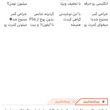
انگلیسی رو حرفه
با تخفیف ویژه
میلیون تومن❗
ای یاد بگیر
جراحی کمر
با این نوشیدنی
گردونه شانس
جراحی کمر
ممنوع شده!
گیاهی کبدت
بدون پوچ از PS5
ممنوع شد⛔
میخوای کمرت رو
همیشه
تا آیفون17 و بیت
میتونی کمرت رو
در منزل درمان
پرقدرته55%تخفیف
کوین 🔥
در منزل درمان
کنی؟
کنی! 👈🏻
((پرسش‌نامه))
پرسش‌نامه
پربازدیدترین
پربحث‌ترین