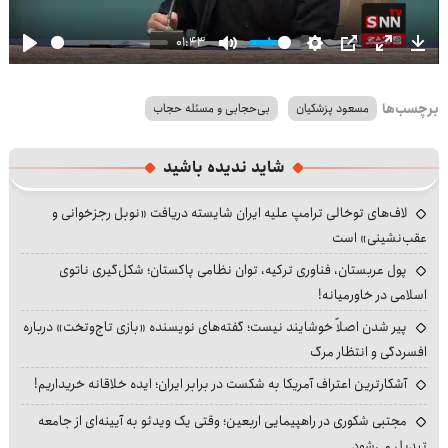
01:43
Play
Mute
Settings
PIP
Enter
Dow
fullscre
برچسب‌ها
مسعود پزشکیان
بی‌حجابی و مسئله حجاب
شاید ندیده باشید
لاف‌های توخالی ترامپ علیه ایران شایسته دریافت «نوبل رجزخوانی و
عقب‌نشینی» است
پول عربستان، فناوری ترکیه، توان نظامی پاکستان؛ شکل‌گیری ناتوی
اسلامی در خاورمیانه!
پیر شدن اصلاً خوشایند نیست؛ گفته‌های نویسنده «بازی تاج‌وتخت» درباره
افسردگی و انتظار مرگ
آشکارترین اعتراف آمریکا به شکست در برابر ایران؛ ایده خلاقانه خریداریم!
مجتبی شکوری در راهپیمایی اربعین؛ وقتی یک ویدئو به آیینه‌ای از جامعه
تبدیل می‌شود