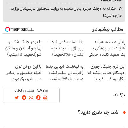
چگونه به «جنگ هرمز» پایان دهیم؛ به روایت سخنگوی فارسی‌زبان وزارت
خارجه آمریکا
مطالب پیشنهادی
پایان دغدغه هزینه
با اعتماد بنفس لبخند
با پودر جلبک شکم و
های دندان پزشکی با
بزن (ژل سفیدکننده
پهلوتو آب کن و مانکن
پک سفید کننده خانگی
دندان40%تخفیف)
شو(تخفیف تا امشب)
این کرم جلبک، جوری
به لبخندت زیبایی بده!
با این روش توی
چروکاتو صاف میکنه که
(خرید ژل سفیدکننده
خونه،سفیدی و زیبایی
انگار بوتاکس کردی!
دندان با40%تخفیف)
دندوناتو برگردون
(تخفیف ویژه)
(40%off)
۰
۰
شما چه نظری دارید؟