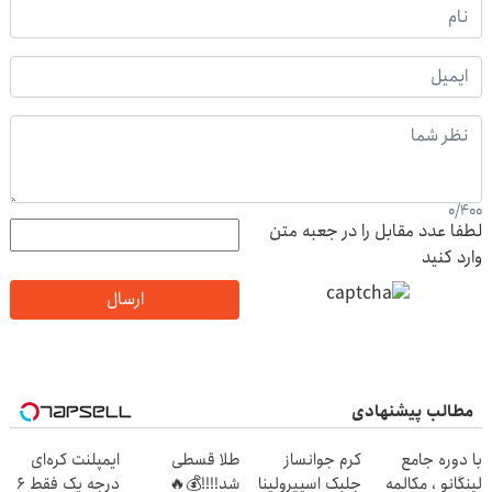
0
/
400
لطفا عدد مقابل را در جعبه متن
وارد کنید
ارسال
مطالب پیشنهادی
با دوره جامع
کرم جوانساز
طلا قسطی
ایمپلنت کره‌ای
لینگانو ، مکالمه
جلبک اسپیرولینا
شد!!!!💰🔥
درجه یک فقط 6