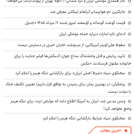
آغاز همکاری موشکی ایران و کره شمالی؟/ آنچه تهران از پیونگ‌یانگ می‌خواهد!
جایگزین ناو هواپیمابر آبراهام لینکلن معرفی شد
قیمت گوشت گوساله و گوسفند امروز شنبه ۱۷ مرداد ۱۴۰۵ +جدول
ادعای تازه امارات درباره حمله موشکی ایران
سقوط هلی‌کوپتر آمریکایی؛ از سرنوشت خلبان خبری در دسترس نیست
تأیید ربایش و قتل وحشتناک مداح جوان؛ آدمکش‌ها فیلم جنایت را برای
خانواده مقتول فرستادند +عکس
سخنگوی سپاه «شرط اصلی ایران» برای بازگشایی تنگه هرمز را اعلام کرد
پزشکیان‌: در بهترین زمان برای رسیدن به توافق قرار داریم/ تعیین تکلیف جنگ
با دولت نیست
ونس مدعی شد: ایران به آمریکا اطلاع داده که عوارض تردد برای تنگه هرمز
وضع نخواهد کرد!
سخنگوی سپاه شرایط بازگشایی تنگه هرمز را اعلام کرد
آخرین مطالب