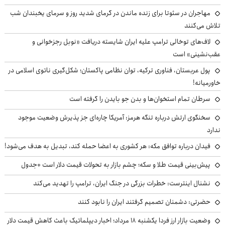
مهاجران در سئوتا برای زنده ماندن در گرمای شدید روز و سرمای یخبندان شب
تلاش می‌کنند
لاف‌های توخالی ترامپ علیه ایران شایسته دریافت «نوبل رجزخوانی و
عقب‌نشینی» است
پول عربستان، فناوری ترکیه، توان نظامی پاکستان؛ شکل‌گیری ناتوی اسلامی در
خاورمیانه!
سرطان تمام استخوان‌ها و بدن جو بایدن را گرفته است
سخنگوی ارتش درباره تنگه هرمز: آمریکا چاره‌ای جز پذیرش وضعیت موجود
ندارد
فیدان درباره توافق مکه: هر کشوری به اعضا حمله کند، تبدیل به هدف می‌شود!
پیش‌بینی قیمت طلا و سکه؛ چشم بازار به تحولات قیمت دلار است +جدول
نشنال اینترست: خطرات بزرگی در جنگ ایران، ترامپ را تهدید می‌کند
حضرتی: دشمنان تصمیم گرفتند ایران را نابود کنند
وضعیت بازار ارز فردا یکشنبه ۱۸ مرداد؛ اخبار دیپلماتیک باعث کاهش قیمت دلار