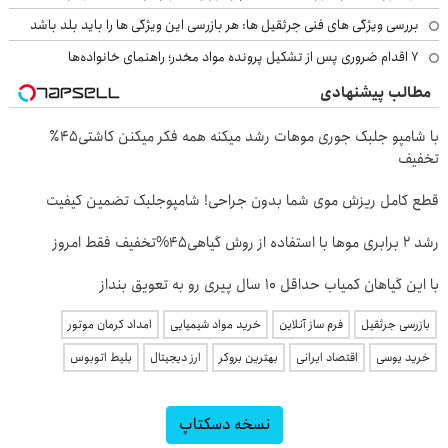
بررسی ویژگی های فنی جرثقیل ها: هر بازرسی این ویژگی ها را باید بلد باشد
۷ اقدام ضروری پس از تشکیل پرونده مواد مخدر؛ راهنمای خانواده‌ها
مطالب پیشنهادی
با شامپو جلبک جوری موهات رشد میکنه همه فکر میکنن کاشتی۴۵٪
تخفیف
قطع کامل ریزش موی شما بدون جراحی! شامپوجلبک تضمین کیفیت
رشد 2 برابری موها با استفاده از روش گیاهی45%تخفیف فقط امروز
با این گیاهان کمیاب حداقل 10 سال پیری رو به تعویق بنداز
بازرسی جرثقیل
فرم ساز آنلاین
خرید مواد شیمیایی
امداد کرمان موتور
خرید یوسی
اقتصاد ایرانی
بهترین بروکر
ارز دیجیتال
بلیط اتوبوس
نسخه دسکتاپ