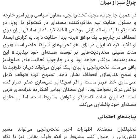
چراغ سبز از تهران
در همین چارچوب، مجید تخت‌روانچی، معاون سیاسی وزیر امور خارجه
و مسئول هدایت تیم مذاکره‌کننده هسته‌ای در گفت‌وگو با اروپا، در
گفت‌وگو با یک رسانه ژاپنی موضعی اتخاذ کرد که از آمادگی ایران برای
انعطاف در چارچوب یک توافق «برد- برد» حکایت دارد. به گزارش ایسنا،
او تأکید کرد که ایران در ازای لغو تحریم‌های آمریکا حاضر است «برای
مدت معینی محدودیت‌هایی بر توسعه هسته‌ای خود بپذیرد.» این
محدودیت‌ها موقتی خواهد بود و در چارچوب فعالیت‌های صلح‌آمیز
باقی می‌ماند. تخت‌روانچی با بیان اینکه تهران می‌تواند درباره ظرفیت‌ها
و سطح غنی‌سازی انعطاف نشان دهد، تصریح کرد: «توقف کامل
غنی‌سازی خط قرمز ماست و اگر آمریکا بر غنی‌سازی صفر اصرار کند،
توافقی در کار نخواهد بود.» این سخنان، پیامی آشکار به طرف‌های غربی
است که ایران آماده گفت‌وگو و توافق مشروط است، اما بر حقوق
هسته‌ای خود پافشاری می‌کند.
پیامدهای احتمالی
تحلیلگران معتقدند اظهارات اخیر تخت‌روانچی می‌تواند مسیر
تنش‌زدایی را هموار کند، مشروط بر آنکه طرف مقابل نیز با نگاه