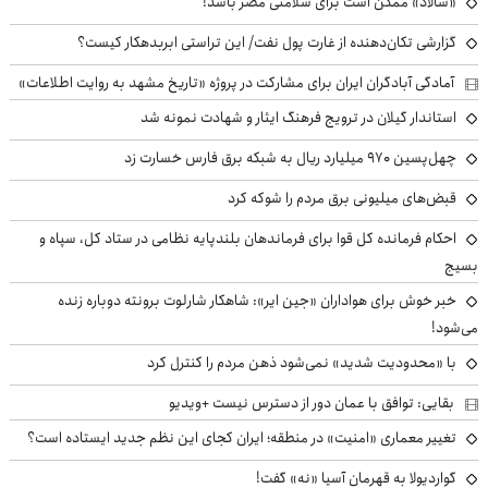
«سالاد» ممکن است برای سلامتی مضر باشد!
گزارشی تکان‌دهنده از غارت پول نفت/ این تراستی ابربدهکار کیست؟
آمادگی آبادگران ایران برای مشارکت در پروژه «تاریخ مشهد به روایت اطلاعات»
استاندار گیلان در ترویج فرهنگ ایثار و شهادت نمونه شد
چهل‌پسین ۹۷۰ میلیارد ریال به شبکه برق فارس خسارت زد
قبض‌های میلیونی برق مردم را شوکه کرد
احکام فرمانده کل قوا برای فرماندهان بلندپایه نظامی در ستاد کل، سپاه و
بسیج
خبر خوش برای هواداران «جین ایر»: شاهکار شارلوت برونته دوباره زنده
می‌شود!
با «محدودیت شدید» نمی‌شود ذهن مردم را کنترل کرد
بقایی: توافق با عمان دور از دسترس نیست +ویدیو
تغییر معماری «امنیت» در منطقه؛ ایران کجای این نظم جدید ایستاده است؟
گواردیولا به قهرمان آسیا «نه» گفت!