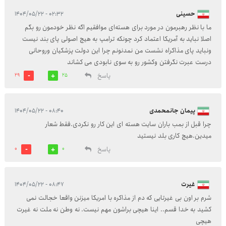
حسینی
۰۲:۳۲ - ۱۴۰۴/۰۵/۲۲
ما با نظر رهبرمون در مورد برای هسته‌ای موافقیم اگه نظر خودمون رو بگم
اصلا نباید به آمریکا اعتماد کرد چونکه ترامپ به هیچ اصولی پای بند نیست
ونباید پای مذاکراه نشست من نمدنونم چرا این دولت پزشکیان وروحانی
درست عبرت نگرفتن وکشور رو به سوی نابودی می کشاند
پاسخ
29
25
پيمان جانمحمدی
۰۸:۴۰ - ۱۴۰۴/۰۵/۲۲
چرا قبل از بمب باران سایت هسته ای این کار رو نکردی.فقط شعار
میدین.هیچ کاری بلد نیستید
پاسخ
0
0
غیرت
۰۸:۴۷ - ۱۴۰۴/۰۵/۲۲
شرم بر اون بی غیرتایی که دم از مذاکره با امریکا میزنن واقعا خجالت نمی
کشید به خدا قسم.. اینا هیچی براشون مهم نیست. نه وطن نه ملت نه غیرت
هیچی