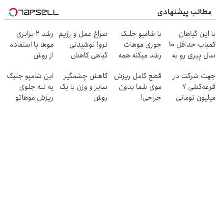
مطالب پیشنهادی
با این گیاهان
با شامپو جلبک
سراغ عمل و رژیم
رشد 2 برابری
کمیاب حداقل 10
جوری موهات
نرو! نوشیدنی
موها با استفاده
سال پیری رو به
رشد میکنه همه
گیاهی کاهش
از روش
تعویق بنداز
فکر میکنن
وزن60%تخفیف
گیاهی45%تخفیف
جهت شرکت در
قطع کامل ریزش
کاهش چشمگیر
این شامپو جلبک
کاشتی۴۵٪
خورده
فقط امروز
قرعه‌کشی ۷
موی شما بدون
سایز و وزن با یک
یه تنه جلوی
تخفیف
میلیون تومانی
جراحی!
روش
ریزش موهاتو
وارد شوید
شامپوجلبک
خانگی60%تخفیف
میگیره۴۰٪تخفیف
تضمین کیفیت