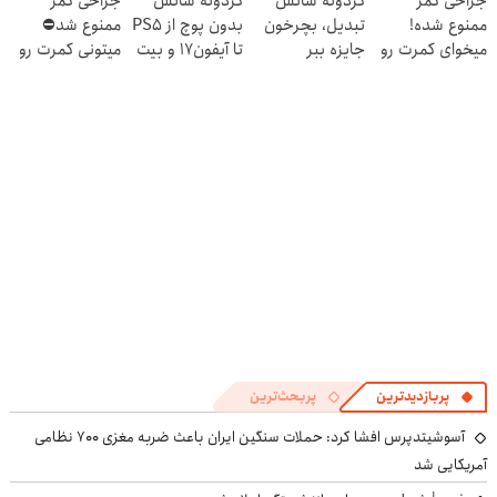
جراحی کمر
گردونه شانس
گردونه شانس
جراحی کمر
(40%off)
دندان
ممنوع شده!
تبدیل، بچرخون
بدون پوچ از PS5
ممنوع شد⛔
با40%تخفیف)
میخوای کمرت رو
جایزه ببر
تا آیفون17 و بیت
میتونی کمرت رو
در منزل درمان
کوین 🔥
در منزل درمان
کنی؟
کنی! 👈🏻
((پرسش‌نامه))
پرسش‌نامه
پربازدیدترین
پربحث‌ترین
آسوشیتدپرس افشا کرد: حملات سنگین ایران باعث ضربه مغزی ۷۰۰ نظامی
آمریکایی شد