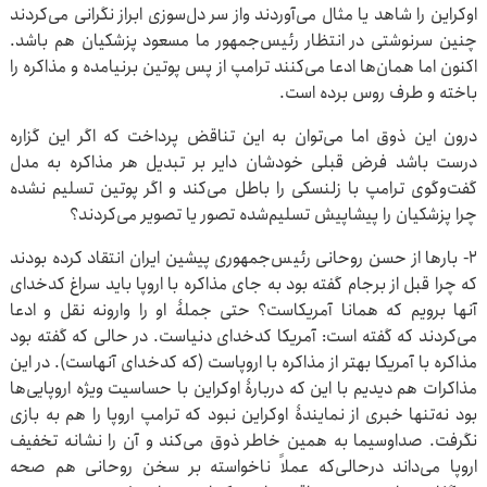
اوکراین را شاهد یا مثال می‌آوردند واز سر دل‌سوزی ابراز نگرانی می‌کردند
چنین سرنوشتی در انتظار رئیس‌جمهور ما مسعود پزشکیان هم باشد.
اکنون اما همان‌ها ادعا می‌کنند ترامپ از پس پوتین برنیامده و مذاکره را
باخته و طرف روس برده است.
درون این ذوق اما می‌توان به این تناقض پرداخت که اگر این گزاره
درست باشد فرض قبلی خودشان دایر بر تبدیل هر مذاکره به مدل
گفت‌وگوی ترامپ با زلنسکی را باطل می‌کند و اگر پوتین تسلیم نشده
چرا پزشکیان را پیشاپیش تسلیم‌شده تصور یا تصویر می‌کردند؟
۲- بارها از حسن روحانی رئیس‌جمهوری پیشین ایران انتقاد کرده بودند
که چرا قبل از برجام گفته بود به جای مذاکره با اروپا باید سراغ کدخدای
آنها برویم که همانا آمریکاست؟ حتی جملۀ او را وارونه نقل و ادعا
می‌کردند که گفته است: آمریکا کدخدای دنیاست. در حالی که گفته بود
مذاکره با آمریکا بهتر از مذاکره با اروپاست (که کدخدای آنهاست). در این
مذاکرات هم دیدیم با این که دربارۀ اوکراین با حساسیت ویژه اروپایی‌ها
بود نه‌تنها خبری از نمایندۀ اوکراین نبود که ترامپ اروپا را هم به بازی
نگرفت. صداوسیما به همین خاطر ذوق می‌کند و آن را نشانه تخفیف
اروپا می‌داند درحالی‌که عملاً ناخواسته بر سخن روحانی هم صحه