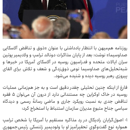
روزنامه هم‌میهن با انتظار یادداشتی با عنوان «ذوق و تناقض آلاسکایی
صداوسیما» نوشت: بعد از پایان مذاکرات دونالد ترامپ و ولادیمیر پوتین
سران ایالات متحده و فدراسیون روسیه در آلاسکای آمریکا در خبرها و
شبه‌تحلیل‌های صداوسیما نوعی ذوق‌زدگی و شعف و تلاش برای القای
پیروزی رهبر روسیه دیده و شنیده می‌شود.
فارغ از اینکه چنین تحلیلی چقدر دقیق است و به جز هم‌زمانی عملیات
روسیه در خاک اوکراین چه مستنداتی دارد از درون آن می‌توان ۵ فقره
تناقض جدی به نسبت رویکرد جاری و ماضیِ رسانۀ رسمی و دیدگاه
سیاسیِ جناح متبوع مدیران سازمان استنباط یا استخراج کرد:
۱- اصول‌گرایان رادیکال در رد مذاکره مستقیم با آمریکا یا شخص ترامپ
همواره نوع گفت‌وگوی تحقیرآمیز او با ولودیمیر زلنسکی رئیس‌جمهوری