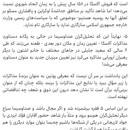
است که فروش آلاسکا در ۱۵۸ سال پیش را به زمان اتحاد شوروی نسبت
می‌دهد- اما شاهد تأکید بر مناطق جداشدۀ اوکراین و پافشاری مسکو بر
تعلق آنها به روسیه هستیم؛ موضوعی که با سیاست‌های رسمی وزارت
خارجه جمهوری اسلامی سازگاری ندارد یا سازگاری تام ندارد.
۵- نهایتاً این که تحلیل‌گران صداوسیما در حالی به یگانه دستاورد
مذاکرات آلاسکا - تعیین زمان و مکان دور بعدی - طعنه می‌زنند که طی
۶ سالی که سعید جلیلی در جاهای مختلف با خانم اشتون یا دیگر
رهبران اروپایی مذاکره می‌کرد نیز تعیین میزبان جدید به عنوان دستاورد
معرفی می‌شد!
این یادداشت بر سر آن نیست که معرفی پوتین به عنوان برندۀ مذاکرات
را زیر سؤال ببرد یا نتایج این مذاکرات را برسد بلکه چنان که از عنوان
برمی‌آید برآن است تا نشان دهد درون این ذوق و شعف چه تناقضاتی
نهفته است.
بر این اساس ۵ فقره برشمرده شد و اگر مجال باشد و صداوسیما سراغ
دیگر تحلیل‌گران هم‌سو برود و مثلاً باز شاهد حضور آقایان فؤاد ایزدی یا
جواد لاریجانی در یکی از شبکه‌ها باشیم چه‌بسا بتوان موارد دیگری را هم
یافت و بر آنها هم انگشت گذاشت.