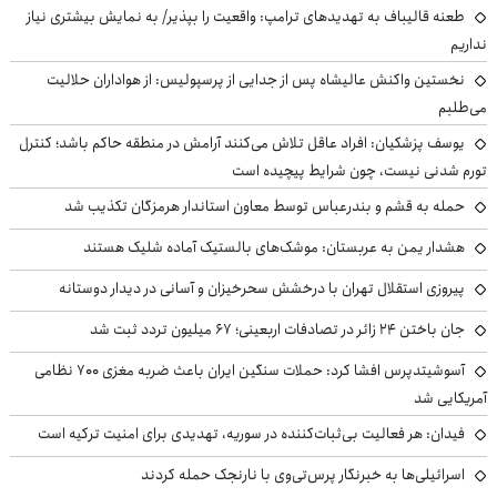
طعنه قالیباف به تهدیدهای ترامپ: واقعیت را بپذیر/ به نمایش بیشتری نیاز
نداریم
نخستین واکنش عالیشاه پس از جدایی از پرسپولیس: از هواداران حلالیت
می‌طلبم
یوسف پزشکیان: افراد عاقل تلاش می‌کنند آرامش در منطقه حاکم باشد؛ کنترل
تورم شدنی نیست، چون شرایط پیچیده است
حمله به قشم و بندرعباس توسط معاون استاندار هرمزگان تکذیب شد
هشدار یمن به عربستان: موشک‌های بالستیک آماده شلیک هستند
پیروزی استقلال تهران با درخشش سحرخیزان و آسانی در دیدار دوستانه
جان باختن ۲۴ زائر در تصادفات اربعینی؛ ۶۷ میلیون تردد ثبت شد
آسوشیتدپرس افشا کرد: حملات سنگین ایران باعث ضربه مغزی ۷۰۰ نظامی
آمریکایی شد
فیدان: هر فعالیت بی‌ثبات‌کننده در سوریه، تهدیدی برای امنیت ترکیه است
اسرائیلی‌ها به خبرنگار پرس‌تی‌وی با نارنجک حمله کردند