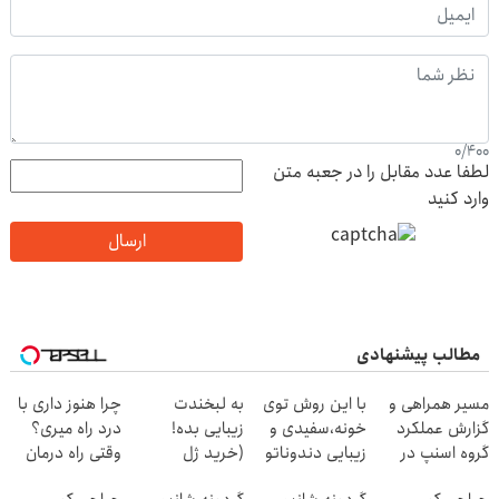
0
/
400
لطفا عدد مقابل را در جعبه متن
وارد کنید
ارسال
مطالب پیشنهادی
مسیر همراهی و
با این روش توی
به لبخندت
چرا هنوز داری با
گزارش عملکرد
خونه،سفیدی و
زیبایی بده!
درد راه میری؟
گروه اسنپ در
زیبایی دندوناتو
(خرید ژل
وقتی راه درمان
۱۴۰۴
برگردون
سفیدکننده
جلو پاته!