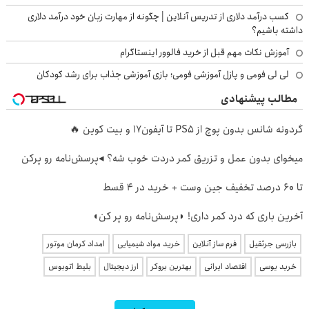
کسب درآمد دلاری از تدریس آنلاین | چگونه از مهارت زبان خود درآمد دلاری
داشته باشیم؟
آموزش نکات مهم قبل از خرید فالوور اینستاگرام
لی لی فومی و پازل آموزشی فومی؛ بازی آموزشی جذاب برای رشد کودکان
مطالب پیشنهادی
گردونه شانس بدون پوچ از PS5 تا آیفون17 و بیت کوین 🔥
میخوای بدون عمل و تزریق کمر دردت خوب شه؟ ◂پرسش‌نامه رو پرکن
تا 60 درصد تخفیف جین وست + خرید در 4 قسط
آخرین باری که درد کمر داری! ◗پرسش‌نامه رو پر کن◖
بازرسی جرثقیل
فرم ساز آنلاین
خرید مواد شیمیایی
امداد کرمان موتور
خرید یوسی
اقتصاد ایرانی
بهترین بروکر
ارز دیجیتال
بلیط اتوبوس