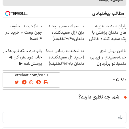
مطالب پیشنهادی
پایان دغدغه هزینه
با اعتماد بنفس لبخند
تا 60 درصد تخفیف
های دندان پزشکی با
بزن (ژل سفیدکننده
جین وست + خرید در
پک سفید کننده خانگی
دندان40%تخفیف)
4 قسط
با این روش توی
به لبخندت زیبایی بده!
زانو درد دیگه تمومه! در
خونه،سفیدی و زیبایی
(خرید ژل سفیدکننده
خانه درمانش کن ◀
دندوناتو برگردون
دندان با40%تخفیف)
پرسش‌نامه ▶
(40%off)
۰
۰
شما چه نظری دارید؟