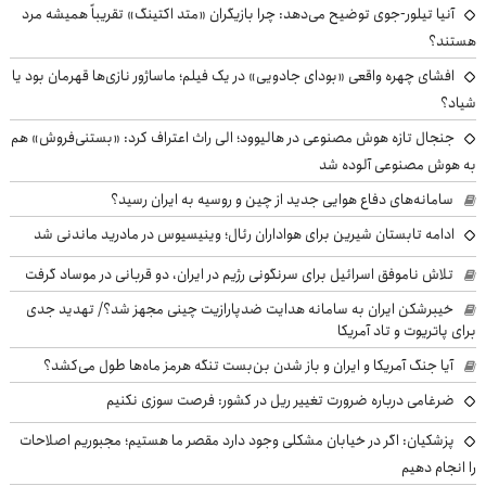
آنیا تیلور-جوی توضیح می‌دهد: چرا بازیگران «متد اکتینگ» تقریباً همیشه مرد
هستند؟
افشای چهره واقعی «بودای جادویی» در یک فیلم؛ ماساژور نازی‌ها قهرمان بود یا
شیاد؟
جنجال تازه هوش مصنوعی در هالیوود؛ الی راث اعتراف کرد: «بستنی‌فروش» هم
به هوش مصنوعی آلوده شد
سامانه‌های دفاع هوایی جدید از چین و روسیه به ایران رسید؟
ادامه تابستان شیرین برای هواداران رئال؛ وینیسیوس در مادرید ماندنی شد
تلاش ناموفق اسرائیل برای سرنگونی رژیم در ایران، دو قربانی در موساد گرفت
خیبرشکن ایران به سامانه هدایت ضدپارازیت چینی مجهز شد؟/ تهدید جدی
برای پاتریوت و تاد آمریکا
آیا جنگ آمریکا و ایران و باز شدن بن‌بست تنگه هرمز ماه‌ها طول می‌کشد؟
ضرغامی درباره ضرورت تغییر ریل در کشور: فرصت سوزی نکنیم
پزشکیان: اگر در خیابان مشکلی وجود دارد مقصر ما هستیم؛ مجبوریم اصلاحات
را انجام دهیم