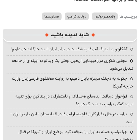
برچسب‌ها
ولادیمیر پوتین
دونالد ترامپ
صداوسیما
شاید ندیده باشید
آشکارترین اعتراف آمریکا به شکست در برابر ایران؛ ایده خلاقانه خریداریم!
مجتبی شکوری در راهپیمایی اربعین؛ وقتی یک ویدئو به آیینه‌ای از جامعه
تبدیل می‌شود
چگونه به «جنگ هرمز» پایان دهیم؛ به روایت سخنگوی فارسی‌زبان وزارت
خارجه آمریکا
فراخوان دریافت ایده‌های «خلاقانه و نامتعارف» در پنتاگون برای تنبیه
ایران؛ کفگیر ترامپ به ته دیگ خورد!
ترامپ در حال تکرار کارزار فاجعه‌بار آمریکا در افغانستان - این بار در ایران -
است
چرا ترامپ حمله به ایران را متوقف کرد؛ موضع ایران و آمریکا در قبال
«توافق» چیست؟