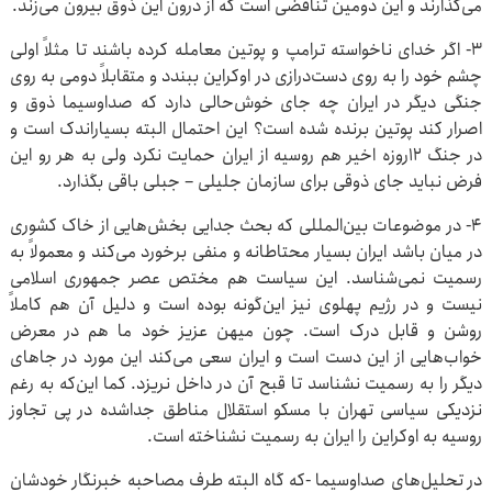
می‌گذارند و این دومین تناقضی است که از درون این ذوق بیرون می‌زند.
۳- اگر خدای ناخواسته ترامپ و پوتین معامله کرده باشند تا مثلاً اولی
چشم خود را به روی دست‌درازی در اوکراین ببندد و متقابلاً دومی به روی
جنگی دیگر در ایران چه جای خوش‌حالی دارد که صداوسیما ذوق و
اصرار کند پوتین برنده شده است؟ این احتمال البته بسیاراندک است و
در جنگ ۱۲روزه اخیر هم روسیه از ایران حمایت نکرد ولی به هر رو این
فرض نباید جای ذوقی برای سازمان جلیلی – جبلی باقی بگذارد.
۴- در موضوعات بین‌المللی که بحث جدایی بخش‌هایی از خاک کشوری
در میان باشد ایران بسیار محتاطانه و منفی برخورد می‌کند و معمولاً به
رسمیت نمی‌شناسد. این سیاست هم مختص عصر جمهوری اسلامی
نیست و در رژیم پهلوی نیز این‌گونه بوده است و دلیل آن هم کاملاً
روشن و قابل درک است. چون میهن عزیز خود ما هم در معرض
خواب‌هایی از این دست است و ایران سعی می‌کند این مورد در جاهای
دیگر را به رسمیت نشناسد تا قبح آن در داخل نریزد. کما این‌که به رغم
نزدیکی سیاسی تهران با مسکو استقلال مناطق جداشده در پی تجاوز
روسیه به اوکراین را ایران به رسمیت نشناخته است.
در تحلیل‌های صداوسیما -که گاه البته طرف مصاحبه خبرنگار خودشان