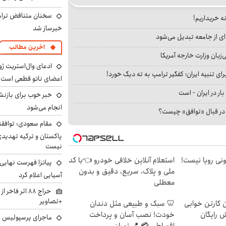
سخنان متناقض ترامپ 
نه خریداریم!
خبرساز شد
ای از جامعه تبدیل می‌شود
آخرین مطالب
بان وزارت خارجه آمریکا
ادعای وال‌استریت ژو
ای تنبیه ایران؛ کفگیر ترامپ به ته دیگ خورد!
اعضای ناتو قطعی است
بار در ایران - است
خبر خوب برای بازنش
انجام می‌شود
ا در قبال «توافق» چیست؟
مقام سعودی: توافقن
پاکستان و ترکیه تهدید
نیست
هی 800 میلیونی رویا نیست!
استعلام آنلاین خلافی خودرو 👈با کد
پیاتزا فهرست نهایی 
ملی و پلاک، سریع، دقیق و بدون
آسیایی اعلام کرد
معطلی
حراج ۸۸ اثر ف
+تصاویر
ن کارتن خوابی
🦷 سبک و طبیعی مثل دندان
ش رایگان
خودت! نصب آسان و پرداخت
ماجرای پرسپولیس و د