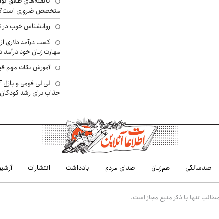
ناگفته‌های طلاق توا
متخصص ضروری است؟
روانشناس خوب در ت
کسب درآمد دلاری از 
مهارت زبان خود درآمد د
آموزش نکات مهم قبل 
لی لی فومی و پازل آ
جذاب برای رشد کودکان
صدسالگی
هم‌زبان
صدای مردم
یادداشت
انتشارات
آرشیو
الب تنها با ذکر منبع مجاز است.