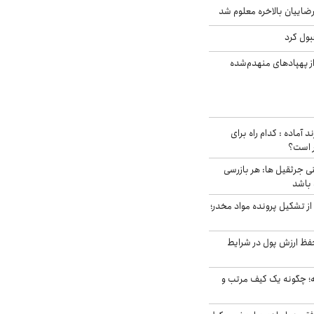
اییان بالاخره معلوم شد
بول کرد
ز پهپادهای منهدم‌شده
د آماده : کدام راه برای
ر است؟
ی جرثقیل ها: هر بازرسی
 باشد
از تشکیل پرونده مواد مخدر؛
فظ ارزش پول در شرایط
 چگونه یک کیف مرتب و