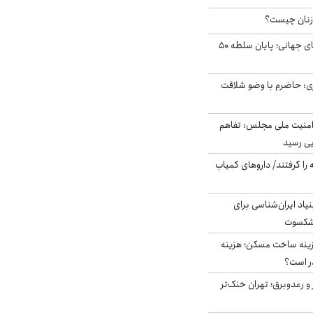
زنان چیست؟
شوک ایران به بازارهای جهانی؛ پایان سلطه ۵۰
ی: حاضرم با وضو شلاقت
منیت ملی مجلس: تفاهم
یی رسید
 را گرفتند/ داروهای کمیاب
اد ایران‌شناسی برای
یشکسوت
دی هزینه ساخت مسکن؛ هزینه
ر است؟
 و رعدوبرق؛ تهران خنک‌تر