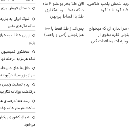
ید شمش پلمپ طلاسی،
الان طلا بخر پولشو 4 ماه
داستان فروش موی 
۱ گرم
دیگه بده! سرمایه‌گذاری
طلا با اقساط بی‌بهره
ساله دلارهای نفتی
 هر اندازه ای که میخوای
پس‌انداز طلا فقط با ۱۰۰
تونی نقره بخری از
هزارتومان (امن و راحت)
زارعی خطاب به خراز
مایه ات محافظت کنی
بزنم
سخنگوی کمیسیون ا
تنگه هرمز به مرحله نها
دلال‌ها جای داروخانه
سر از بازار سیاه درآوردند
پیام تسلیت رئیس بنی
درگذشت روزنامه‌نگار پ
رشد ۱۰۰۰ درص
ساخت هر متر خانه چقد
شمال کشور زیر رگبار
می‌شود