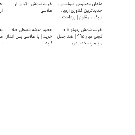
دندان مصنوعی سوئیسی:
خرید شمش 1 گرمی از
خر
جدیدترین فناوری اروپا،
طلاسی
از ۰.۵ گرم تا ۰
سبک و مقاوم | پرداخت
قسطی
خرید شمش زیوتو ۰.۵
چطور میشه قسطی طلا
به
گرمی عیار ۹۹۵ | ضد جعل
خرید | با طلاسی پس انداز
می
و پلمپ مخصوص
کنید
سر