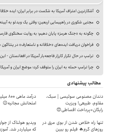
آشکارترین اعتراف آمریکا به شکست در برابر ایران؛ ایده خلاقا
مجتبی شکوری در راهپیمایی اربعین؛ وقتی یک ویدئو به آیینه‌
چگونه به «جنگ هرمز» پایان دهیم؛ به روایت سخنگوی فارسی‌ز
فراخوان دریافت ایده‌های «خلاقانه و نامتعارف» در پنتاگون بر
ترامپ در حال تکرار کارزار فاجعه‌بار آمریکا در افغانستان - این 
چرا ترامپ حمله به ایران را متوقف کرد؛ موضع ایران و آمریک
مطالب پیشنهادی
دندان مصنوعی سوئیسی | سبک،
درآمد ما
مقاوم، طبیعی! ویزیت
امتحانش مجانیه😉
رایگان+پرداخت اقساطی😍
تنها راه خلاص شدن از بوی عرق در
ویدیو هولناک از جوا
روزهای گرم🔥 فیلم رو ببین
که میلیاردر شد. آموز