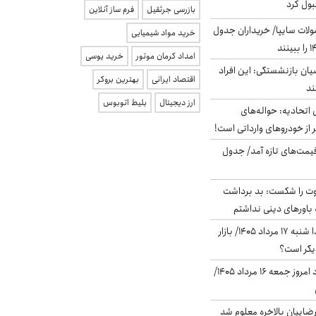
بول کرد
بازرسی جرثقیل
فرم ساز آنلاین
لات سایپا/ خریداران جدول
خرید مواد شیمیایی
امداد کرمان موتور
خرید یوسی
یان بازنشستگی: این افراد
اقتصاد ایرانی
بهترین بروکر
ارز دیجیتال
بلیط اتوبوس
تحادیه: حواله‌های
 از خودروهای وارداتی است!
 قیمت‌های تازه آمد/ جدول
ت را شکست: بد برداشت
باورهای دینی نداشتم
پیش‌بینی بورس فردا شنبه ۱۷ مرداد ۱۴۰۵/ بازار
یگر است؟
قیمت دلار در بازار آزاد امروز جمعه ۱۶ مرداد ۱۴۰۵/
اییان بالاخره معلوم شد