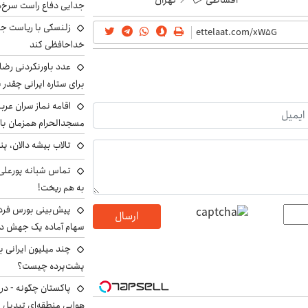
اقساطی 💳 📍 تهران
جدایی دفاع راست سرخ‌
زلنسکی با ریاست جم
خداحافظی کند
عدد باورنکردنی رضای
برای ستاره ایرانی چقدر 
اقامه نماز سران عرب
مسجدالحرام همزمان با 
تالاب بیشه دالان، پن
تماس شبانه پورعلی‌گ
به هم ریخت!
ارسال
سهام آماده یک جهش د
پشت‌پرده چیست؟
پاکستان چگونه - در
هوایی منطقه‌ای تبدیل 