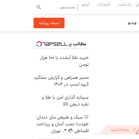
ی
یادداشت
انتشارات
آرشیو
ویدیو
نسخه روزنامه
مطالب پیشنهادی
خرید طلا آبشده با 100 هزار
تومن
مسیر همراهی و گزارش عملکرد
گروه اسنپ در ۱۴۰۴
سرمایه گذاری امن با طلا و
نقره دیجی کالا
🦷 سبک و طبیعی مثل دندان
خودت! نصب آسان و پرداخت
پربحث‌ترین
اقساطی 💳 📍 تهران