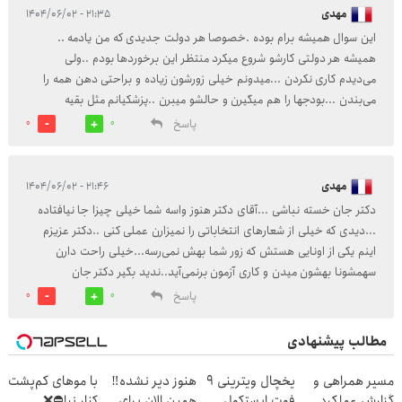
مهدی
۲۱:۳۵ - ۱۴۰۴/۰۶/۰۲
این سوال همیشه برام بوده .خصوصا هر دولت جدیدی که من یادمه ..
همیشه هر دولتی کارشو شروع میکرد منتظر این برخوردها بودم ..ولی
می‌دیدم کاری نکردن ...میدونم خیلی زورشون زیاده و براحتی دهن همه را
می‌بندن ...بودجها را هم میگیرن و حالشو میبرن ..پزشکیانم مثل بقیه
پاسخ
0
0
مهدی
۲۱:۴۶ - ۱۴۰۴/۰۶/۰۲
دکتر جان خسته نباشی ...آقای دکتر هنوز واسه شما خیلی چیزا جا نیافتاده
...دیدی که خیلی از شعارهای انتخاباتی را نمیزارن عملی کنی ..دکتر عزیزم
اینم یکی از اونایی هستش که زور شما بهش نمی‌رسه...خیلی راحت دارن
سهمشونا بهشون میدن و کاری آزمون برنمی‌آید..ندید بگیر دکتر جان
پاسخ
0
0
مطالب پیشنهادی
مسیر همراهی و
یخچال ویترینی 9
هنوز دیر نشده‼️
با موهای کم‌پشت
گزارش عملکرد
فوت ایستکول
همین الان برای
کنار نیا⛔️❌