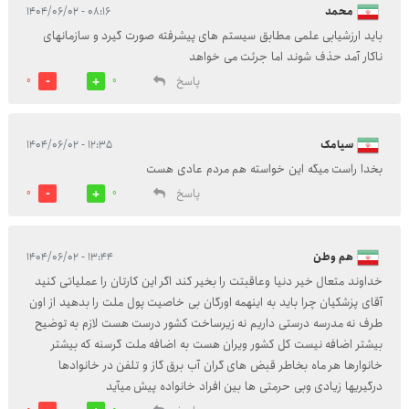
محمد
۰۸:۱۶ - ۱۴۰۴/۰۶/۰۲
باید ارزشیابی علمی مطابق سیستم های پیشرفته صورت گیرد و سازمانهای
ناکار آمد حذف شوند اما جرئت می خواهد
پاسخ
0
0
سیامک
۱۲:۳۵ - ۱۴۰۴/۰۶/۰۲
بخدا راست میگه این خواسته هم مردم عادی هست
پاسخ
0
0
هم وطن
۱۳:۴۴ - ۱۴۰۴/۰۶/۰۲
خداوند متعال خیر دنیا وعاقبتت را بخیر کند اگر این کارتان را عملیاتی کنید
آقای پزشکیان چرا باید به اینهمه اورگان بی خاصیت پول ملت را بدهید از اون
طرف نه مدرسه درستی داریم نه زیرساخت کشور درست هست لازم به توضیح
بیشتر اضافه نیست کل کشور ویران هست به اضافه ملت گرسنه که بیشتر
خانوارها هر ماه بخاطر قبض های گران آب برق گاز و تلفن در خانوادها
درگیریها زیادی وبی حرمتی ها بین افراد خانواده پیش میآید