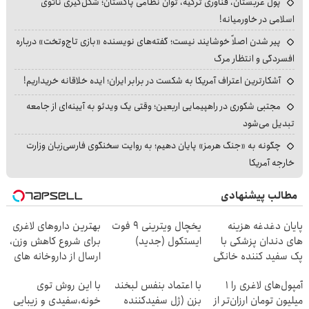
پول عربستان، فناوری ترکیه، توان نظامی پاکستان؛ شکل‌گیری ناتوی
اسلامی در خاورمیانه!
پیر شدن اصلاً خوشایند نیست؛ گفته‌های نویسنده «بازی تاج‌وتخت» درباره
افسردگی و انتظار مرگ
آشکارترین اعتراف آمریکا به شکست در برابر ایران؛ ایده خلاقانه خریداریم!
مجتبی شکوری در راهپیمایی اربعین؛ وقتی یک ویدئو به آیینه‌ای از جامعه
تبدیل می‌شود
چگونه به «جنگ هرمز» پایان دهیم؛ به روایت سخنگوی فارسی‌زبان وزارت
خارجه آمریکا
مطالب پیشنهادی
پایان دغدغه هزینه
یخچال ویترینی 9 فوت
بهترین داروهای لاغری
های دندان پزشکی با
ایستکول (جدید)
برای شروع کاهش وزن،
پک سفید کننده خانگی
ارسال از داروخانه های
نزدیکت!
آمپول‌های لاغری را ۱
با اعتماد بنفس لبخند
با این روش توی
میلیون تومان ارزان‌تر از
بزن (ژل سفیدکننده
خونه،سفیدی و زیبایی