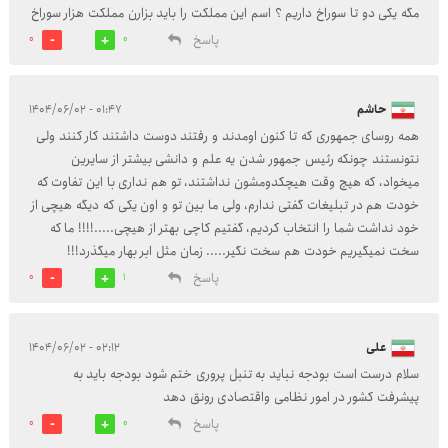
مگه یکی دو تا سوراخ داریم ؟ اسم این مملکت را باید بزارن مملکت هزار سوراخ
پاسخ
0
0
حاشم
۰۱:۴۷ - ۱۴۰۴/۰۶/۰۲
همه روسای جمهوری که تا کنون اومدند و رفتند دوست داشتند کار کنند ولی
نتونستند چونکه رئیس جمهور شدن یه علم و دانشی بیشتر از سایرین
میخواد، که هیچ وقت هیچکدومشون نداشتند، تو هم نداری با این تفاوت که
خودت هم در تبلیغات گفتی ندارم، ولی ما بین تو و اون یکی که دیگه هیچی از
خود نداشت شما را انتخاب کردیم، گفتیم کاچی بهتر از هیچی.....!!!! ما که
سخت نمیگیریم خودت هم سخت نگیر..... زمان مثل ابر بهار میگذرد!!!
پاسخ
0
1
علی
۰۲:۱۲ - ۱۴۰۴/۰۶/۰۲
سلام درست است بودجه نباید به تنبل پروری ختم شود بودجه باید به
پیشرفت کشور در امور نظامی واقتصادی رونق دهد
پاسخ
0
0