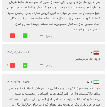
یکی از این سازمان‌های بی و الکی، سازمان تعزیرات حکومتیه که سالانه هزاران
میلیارد تومن بودجه از خزانه و جیب مردم میگیره ولی متاسفانه بصورت عملی
هیچ کارمفیدی در خصوص مبارزه با گرون فروشی نداره ، یعنی از رئیس شعبه
گرفته تا کارمند معمولی ول معطل هستند فقط حقوق مفت می‌گیرند و کاری
انجام نمیدن چون اگه کاری انجام می‌دادند شاهد اینهمه احتکار و گرون
فروشی در بازار نبودیم
پاسخ
0
0
م
۰۵:۱۹ - ۱۴۰۴/۰۶/۰۲
درود خدا بر پزشکیان
پاسخ
0
0
م.پ
۰۵:۲۲ - ۱۴۰۴/۰۶/۰۲
خوب معلومه همین الکی ها بودجه قشری مث فرهنگی خسته از مغز وجسمو
سالها بالا گشیدند والا این قشر کشور هر روز اعتراض از معیشت نداشتند
بودجه شهر کرمانشاه ببینید صدها نفر داخل اشغال داتی دنبال غذا هستند
صدها هزار نفر از بیکاری بودجه شهر معتاد شده اند تمام خیابانها اتگار اب