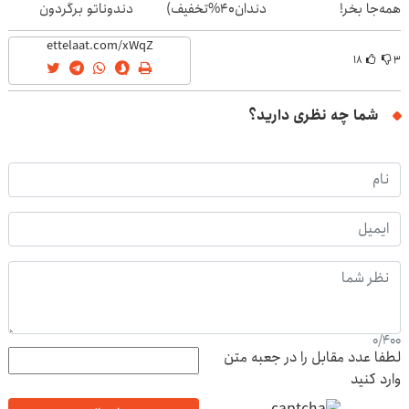
همه‌جا بخر!
دندان40%تخفیف)
دندوناتو برگردون
(40%off)
۱۸
۳
شما چه نظری دارید؟
0
/
400
لطفا عدد مقابل را در جعبه متن
وارد کنید