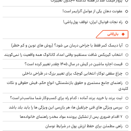
پرواز قیمت طلا در هفته گذشته +جدول تغییرات
عفونت دهان یکی از عوامل آلزایمر است!
راه نجات فوتبال ایران: توقف پول‌پاشی!
بازرگانی
آیا دیسک کمر فقط با جراحی درمان می شود؟ (روش های نوین و کم خطر)
انتخاب گیربکس شافت مستقیم؛ وقتی اعداد کاتالوگ همه واقعیت را نمی‌گویند
قیمت اجاره ماشین در کیش در سال ۱۴۰۵ چقدر تغییر کرده است؟
چراغ سقفی توکار؛ انتخابی کوچک برای تغییر بزرگ در طراحی داخلی
راهنمای جامع مستمری و حقوق بازنشستگی؛ انواع حکم، فیش حقوقی و نکات
کلیدی
ثبت برند یا خرید برند آماده : کدام راه برای کسب‌وکار شما مناسب‌تر است؟
بررسی ویژگی های فنی جرثقیل ها: هر بازرسی این ویژگی ها را باید بلد باشد
۷ اقدام ضروری پس از تشکیل پرونده مواد مخدر؛ راهنمای خانواده‌ها
راهی مطمئن برای حفظ ارزش پول در شرایط نوسان