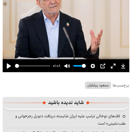
01:08
Play
Mute
Settings
PIP
Enter
Dow
fullscre
برچسب‌ها
مسعود پزشکیان
شاید ندیده باشید
لاف‌های توخالی ترامپ علیه ایران شایسته دریافت «نوبل رجزخوانی و
عقب‌نشینی» است