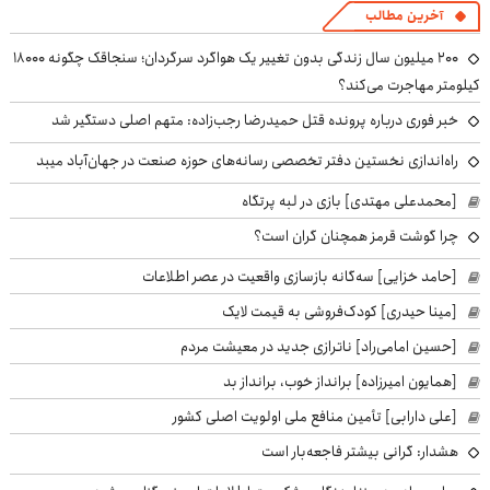
آخرین مطالب
۲۰۰ میلیون سال زندگی بدون تغییر یک هواگرد سرگردان؛ سنجاقک‌ چگونه ۱۸۰۰۰
کیلومتر مهاجرت می‌کند؟
خبر فوری درباره پرونده قتل حمیدرضا رجب‌زاده: متهم اصلی دستگیر شد
راه‌اندازی نخستین دفتر تخصصی رسانه‌های حوزه صنعت در جهان‌آباد میبد
[محمدعلی مهتدی] بازی در لبه پرتگاه
چرا گوشت قرمز همچنان گران است؟
[حامد خزایی] سه‌گانه بازسازی واقعیت در عصر اطلاعات
[مینا حیدری] کودک‌فروشی به قیمت لایک
[حسین امامی‌راد] ناترازی جدید در معیشت مردم
[همایون امیرزاده] برانداز خوب، برانداز بد
[علی دارابی] تأمین منافع ملی اولویت اصلی کشور
هشدار: گرانی بیشتر فاجعه‌بار است