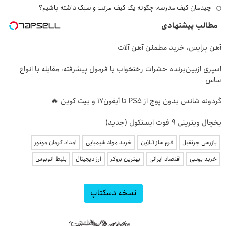
چیدمان کیف مدرسه؛ چگونه یک کیف مرتب و سبک داشته باشیم؟
مطالب پیشنهادی
آهن پرایس، خرید مطمئن آهن آلات
اسپری ازبین‌برنده حشرات رختخواب با فرمول پیشرفته، مقابله با انواع
ساس
گردونه شانس بدون پوچ از PS5 تا آیفون17 و بیت کوین 🔥
یخچال ویترینی 9 فوت ایستکول (جدید)
بازرسی جرثقیل
فرم ساز آنلاین
خرید مواد شیمیایی
امداد کرمان موتور
خرید یوسی
اقتصاد ایرانی
بهترین بروکر
ارز دیجیتال
بلیط اتوبوس
نسخه دسکتاپ