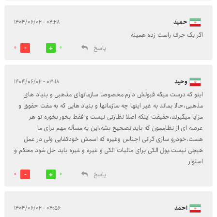
حمید
۰۲:۲۸ - ۱۴۰۴/۰۶/۰۲
اگر یک حرف راست زده همینه
پاسخ
0
0
وحید
۰۳:۱۸ - ۱۴۰۴/۰۶/۰۲
اینو که درست میگه قبولش دارم مخصوصا سازمانهای مذهبی و بنیاد های
مذهبی،حالا بماند به غیر اینها چه سازمانها و بنیاد هایی که به مفت حقوق و
مزایا میگیرند،حقیقت اینکه اصلا نظارتی نیست و فقط بخور بخوره تو هر
عرصه ای از نظاممون که باید تصحیح بشه،این یه مسأله مهم برای ما
هست،خودرو سازی گرانی اجناس وغیره که اسمش خودکفایی ولی در عمل
هیچی نیست،پول الکی برای مالیات الکی و غیره و غیره باید حل شود محکم و
استوار
پاسخ
0
0
احمد
۰۴:۵۶ - ۱۴۰۴/۰۶/۰۲