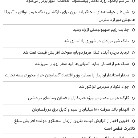
مراسم یادبود روزنامه‌نگار پیشکسوت اطلاعات امروز برگزار می‌شود
شروط و خواسته‌های سختگیرانه ایران برای بازگشایی تنگه هرمز؛ توافق با آمریکا
همچنان دور از دسترس!
جنایت رژیم صهیونیستی از راه رسید
بانک شیر نوزادان در شهرری راه‌اندازی شد
تردید درباره آینده تنگه هرمز دوباره سوخت افزایش قیمت نفت شد
سنگ هم از آسمان ببارد، آسیایی‌ها قید سفر اروپا را نمی‌زنند
دیدار استاندار اردبیل با معاون وزیر اقتصاد آذربایجان حول محور توسعه تجارت
جواد نکونام سرمربی تراکتور شد
کارگاه هوش مصنوعی ویژه خبرنگاران و فعالان رسانه‌ای در دشتی
انهدام باند سرقت ۱۸۰ میلیاردی سیم و کابل برق در رفسنجان
آخرین اخبار از افزایش قیمت بنزین از زبان سخنگوی دولت/ افزایش مبلغ
کالابرگ قطعی است