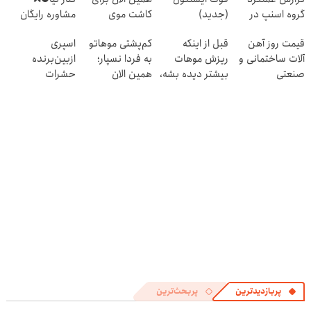
گروه اسنپ در
(جدید)
کاشت موی
مشاوره رایگان
۱۴۰۴
طبیعی اقدام کن!
کاشت مو بگیر
قیمت روز آهن
قبل از اینکه
کم‌پشتی موهاتو
اسپری
آلات ساختمانی و
ریزش موهات
به فردا نسپار؛
ازبین‌برنده
صنعتی
بیشتر دیده بشه،
همین الان
حشرات
اقدام کن‼️
مشاوره رایگان
رختخواب با
بگیر!
فرمول پیشرفته،
مقابله با انواع
ساس
پربازدیدترین
پربحث‌ترین