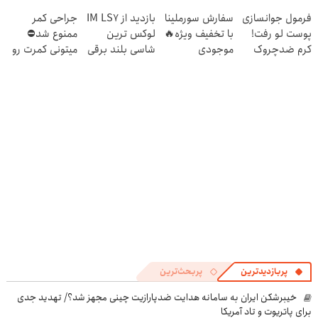
شو! 🔥😍
ویژه ی جام
بفروشید
فرمول جوانسازی
سفارش سورملینا
بازدید از IM LS7
جراحی کمر
جهانی
پوست لو رفت!
با تخفیف ویژه🔥
لوکس ترین
ممنوع شد⛔
کرم ضدچروک
موجودی
شاسی بلند برقی
میتونی کمرت رو
جلبک با تخفیف
محدود!!!!
ایران در باشگاه
در منزل درمان
انقلاب
کنی! 👈🏻
پرسش‌نامه
پربازدیدترین
پربحث‌ترین
خیبرشکن ایران به سامانه هدایت ضدپارازیت چینی مجهز شد؟/ تهدید جدی
برای پاتریوت و تاد آمریکا