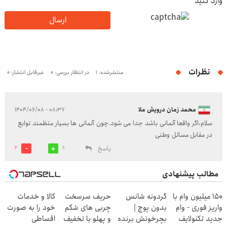
وارد کنید
ارسال
نظرات
منتشرشده: 1
در انتظار بررسی: 0
غیرقابل انتشار: 0
محمد زمان درویش ملا
۰۸:۳۷ - ۱۴۰۴/۰۶/۰۸
سلام،اگر واقعا آلمانی باشد جدا می شود.چون آلمانی ها بسیار متظمند توابع
در مقابل مسائل وطنی
پاسخ
2
6
مطالب پیشنهادی
150 میلیون وام با
گردونه شانس
حریف سرسخت
کالا و خدمات
واریز فوری - وام
بدون پوچ |
چربی های شکم
خود را به صورت
جدید تکنولایف
بچرخونش برنده
و پهلو با تخفیف
اقساطی