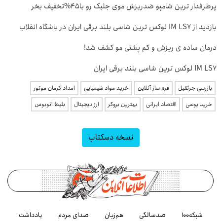
پرطرفدار ترین شامپو ضدریزش موی جلبک رو با45%تخفیف بخر
بازدید از IM LS7 لوکس ترین شاسی بلند برقی ایران در باشگاه انقلاب
درمان ساده ی ریزش و کم پشتی مو کشف شد!
IM LS7 لوکس ترین شاسی بلند برقی ایران
بازرسی جرثقیل
فرم ساز آنلاین
خرید مواد شیمیایی
امداد کرمان موتور
خرید یوسی
اقتصاد ایرانی
بهترین بروکر
ارز دیجیتال
بلیط اتوبوس
نسخه دسکتاپ
شبکه۱۰۰
صدسالگی
هم‌زبان
صدای مردم
یادداشت