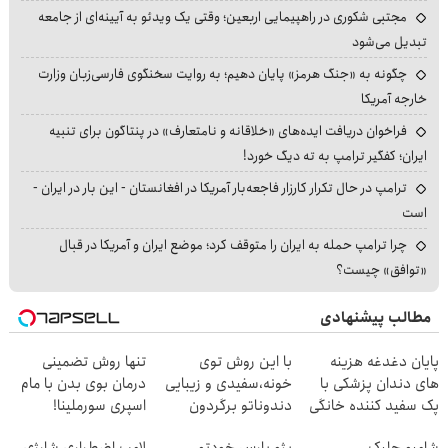
مجتبی شکوری در راهپیمایی اربعین؛ وقتی یک ویدئو به آیینه‌ای از جامعه
تبدیل می‌شود
چگونه به «جنگ هرمز» پایان دهیم؛ به روایت سخنگوی فارسی‌زبان وزارت
خارجه آمریکا
فراخوان دریافت ایده‌های «خلاقانه و نامتعارف» در پنتاگون برای تنبیه
ایران؛ کفگیر ترامپ به ته دیگ خورد!
ترامپ در حال تکرار کارزار فاجعه‌بار آمریکا در افغانستان - این بار در ایران -
است
چرا ترامپ حمله به ایران را متوقف کرد؛ موضع ایران و آمریکا در قبال
«توافق» چیست؟
مطالب پیشنهادی
پایان دغدغه هزینه
با این روش توی
تنها روش تضمینی
های دندان پزشکی با
خونه،سفیدی و زیبایی
درمان بوی بدن با مام
پک سفید کننده خانگی
دندوناتو برگردون
اسپری سورملینا!
(40%off)
شامپو جلبک
پژو پارس خودتو
لامپ اضطراری شارژی،