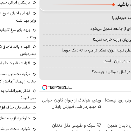
بازیکنان ایرانی جیب ا
 باشید
ارزیابی اجرای طرح ن
نه خریداریم!
وزیر بهداشت
ای از جامعه تبدیل می‌شود
ورود پای مرغ آذربای
ویتنام
بان وزارت خارجه آمریکا
ای تنبیه ایران؛ کفگیر ترامپ به ته دیگ خورد!
بندرعباس
بار در ایران - است
افزایش قیمت طلا امروز شنبه 
ا در قبال «توافق» چیست؟
ترکیه نخستین بمب س
پرتاب از پهپاد آزمایش ک
تذکر رهبر انقلاب به 
نمی‌کنید؟
هی 800 میلیونی رویا نیست!
ویدیو هولناک از جوان کارتن خوابی
که میلیاردر شد. آموزش رایگان
پیامدهای حذف ارز تر
جلوگیری از پیامدها
لی دیدن همین
🦷 سبک و طبیعی مثل دندان
شرایط سخت بازنشست