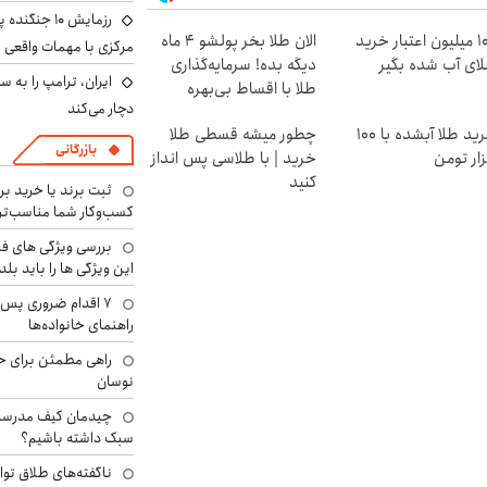
رزمایش ۱۰ جن
100 میلیون اعتبار خرید
الان طلا بخر پولشو 4 ماه
مرکزی با مهمات واقعی
ای آب شده بگیر
دیگه بده! سرمایه‌گذاری
طلا با اقساط بی‌بهره
دچار می‌کند
خرید طلا آبشده با 100
چطور میشه قسطی طلا
بازرگانی
ار تومن
خرید | با طلاسی پس انداز
کنید
ثبت برند یا خرید برن
کسب‌وکار شما مناسب‌ت
بررسی ویژگی های فن
این ویژگی ها را باید بلد
۷ اقدام ضروری پس 
راهنمای خانواده‌ها
راهی مطمئن برای ح
نوسان
چیدمان کیف مدرسه؛
سبک داشته باشیم؟
ناگفته‌های طلاق توا