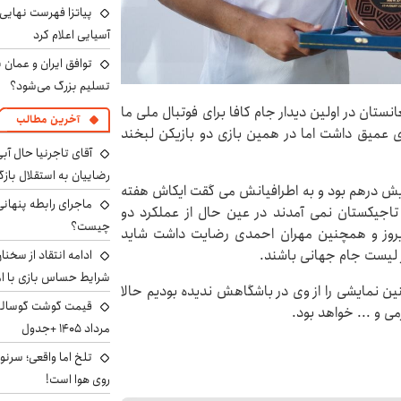
پیاتزا فهرست نهایی 
آسیایی اعلام کرد
توافق ایران و عمان ب
تسلیم بزرگ می‌شود؟
انستان در اولین دیدار جام کافا برای فوتبال ملی ما
آخرین مطالب
ای عمیق داشت اما در همین بازی دو بازیکن لبخند
آقای تاجرنیا حال آب
رضاییان به استقلال بازگر
هایش درهم بود و به اطرافیانش می گقت ایکاش هفته
ماجرای رابطه پنهانی
 تاجیکستان نمی آمدند در عین حال از عملکرد دو
چیست؟
 دیروز و همچنین مهران احمدی رضایت داشت شاید
ر لیست جام جهانی باشند.
ادامه انتقاد از سخنا
شرایط حساس بازی با ا
۲ سالگی در حالیکه چنین نمایشی را از وی در باشگاهش ندیده بودیم حالا
ی و ... خواهد بود.
مرداد ۱۴۰۵ +جدول
تلخ اما واقعی؛ سرنو
روی هوا است!