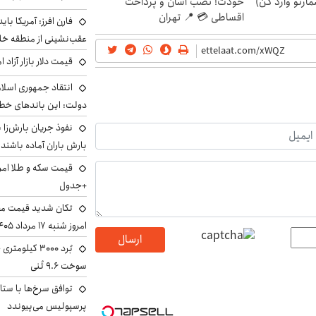
مارتو وارد کن)
خودت! نصب آسان و پرداخت
اقساطی 💳 📍 تهران
فارن افرز: آمریکا بای
عقب‌نشینی از منطقه خ
قیمت دلار بازار آزاد امروز شنب
انتقاد جمهوری اسلام
دولت: این باندهای خطرن
بارش باران آماده باشند
+جدول
تکان شدید قیمت محص
امروز شنبه ۱۷ مرداد ۱۴۰۵
ارسال
سوخت ۹.۶ تُنی
توافق سرخ‌ها با ستا
پرسپولیس می‌پیوندد