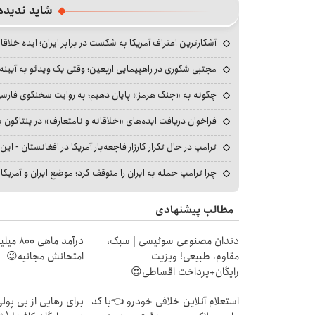
شاید ندیده
آشکارترین اعتراف آمریکا به شکست در برابر ایران؛ ایده خلاقا
مجتبی شکوری در راهپیمایی اربعین؛ وقتی یک ویدئو به آیینه‌
چگونه به «جنگ هرمز» پایان دهیم؛ به روایت سخنگوی فارسی‌ز
فراخوان دریافت ایده‌های «خلاقانه و نامتعارف» در پنتاگون بر
ترامپ در حال تکرار کارزار فاجعه‌بار آمریکا در افغانستان - این 
چرا ترامپ حمله به ایران را متوقف کرد؛ موضع ایران و آمریک
مطالب پیشنهادی
دندان مصنوعی سوئیسی | سبک،
درآمد ما
مقاوم، طبیعی! ویزیت
امتحانش مجانیه😉
رایگان+پرداخت اقساطی😍
استعلام آنلاین خلافی خودرو 👈با کد
برای رهایی از بی پو