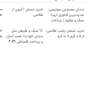
دندان مصنوعی سوئیسی:
خرید شمش 1 گرمی از
جدیدترین فناوری اروپا،
طلاسی
طل
سبک و مقاوم | پرداخت
قسطی
خرید شمش پلمپ طلاسی،
🦷 سبک و طبیعی مثل
از ۰.۵ گرم تا ۱۰ گرم
دندان خودت! نصب آسان
هز
و پرداخت اقساطی 💳 📍
تهران