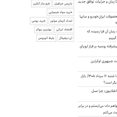
کا زمان و جزئیات توافق جدید
بازرسی جرثقیل
فرم ساز آنلاین
خرید مواد شیمیایی
ولات ایران‌خودرو و سایپا
امداد کرمان موتور
خرید یوسی
اقتصاد ایرانی
بهترین بروکر
 زمان آن فرا رسیده که
گیریم
ارز دیجیتال
بلیط اتوبوس
گنده پیشرفته روسیه بر فراز اروپای
ست جمهوری اوکراین
پیش‌بینی بورس فردا شنبه ۱۷ مرداد ۱۴۰۵/ بازار
یگر است؟
انقلابیون؛ چرا عمل
هم داد؛ می‌ایستم و در برابر
بت می‌کنم