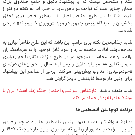
نشد و مشخص نیست که آیا پیشنهاد دقیق و جامع صندوق بزرگ
همان چیزی است که ترامپ در ذهن دارد یا خیر. اما به گفته دو نفر از
افراد آشنا با این طرح، عناصر اصلی آن به‌طور خاص برای تحقق
بخشیدن به دیدگاه رئیس جمهور در مورد «ریویرای خاورمیانه» طراحی
شده‌اند.
شاید جذاب‌ترین نکته برای ترامپ این باشد که این طرح ظاهراً نیازی به
بودجه دولت ایالات متحده ندارد و سود قابل توجهی را به سرمایه‌گذاران
ارائه می‌دهد. محاسبات موجود در این طرح، بازگشت تقریباً چهار برابری
سرمایه‌گذاری ۱۰۰ میلیارد دلاری را پس از ۱۰ سال با جریان‌های درآمدی
«خودتولیدی» مداوم، پیش‌بینی می‌کند. برخی از عناصر این پیشنهاد
برای اولین بار توسط فایننشال تایمز گزارش شد.
شاید ندیده باشید:
کارشناس اسرائیلی: احتمال جنگ زیاد است/ ایران با
موشک‌های نابودگر حمله می‌کند
برنامه کوچاندن فلسطینی‌ها
به نوشته واشنگتن پست، بیرون راندن فلسطینی‌ها از غزه، چه از طریق
ترغیب، غرامت یا به زور از زمانی که غزه برای اولین بار در جنگ ۱۹۶۷ از