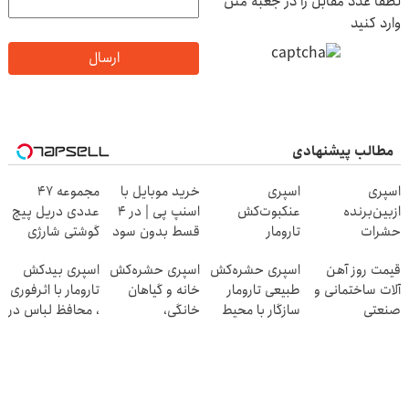
لطفا عدد مقابل را در جعبه متن
وارد کنید
ارسال
مطالب پیشنهادی
اسپری
اسپری
خرید موبایل با
مجموعه 47
ازبین‌برنده
عنکبوت‌‌کش
اسنپ پی | در ۴
عددی دریل پیچ
حشرات
تارومار
قسط بدون سود
گوشتی شارژی
رختخواب،
ازبین‌برنده انواع
و کارمزد!
(تخفیف به مدت
قیمت روز آهن
اسپری حشره‌کش
اسپری حشره‌کش
اسپری بیدکش
مناسب برای
عنکبوت
محدود)
آلات ساختمانی و
طبیعی تارومار
خانه و گیاهان
تارومار با اثرفوری
مقابله با انواع
صنعتی
سازگار با محیط
خانگی،
، محافظ لباس در
ساس
زیست و با
نابودکننده انواع
مقابل بید
محافظت طبیعی
حشرات خانگی و
آفات