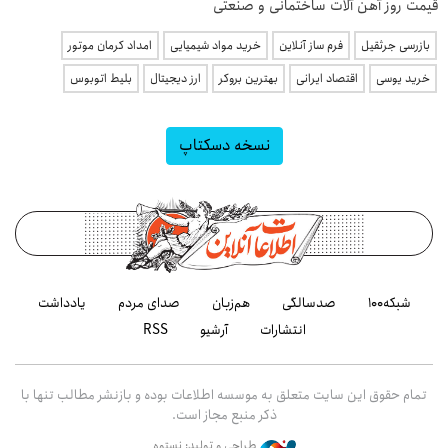
قیمت روز آهن آلات ساختمانی و صنعتی
بازرسی جرثقیل
فرم ساز آنلاین
خرید مواد شیمیایی
امداد کرمان موتور
خرید یوسی
اقتصاد ایرانی
بهترین بروکر
ارز دیجیتال
بلیط اتوبوس
نسخه دسکتاپ
شبکه۱۰۰
صدسالگی
هم‌زبان
صدای مردم
یادداشت
انتشارات
آرشیو
RSS
تمام حقوق این سایت متعلق به موسسه اطلاعات بوده و بازنشر مطالب تنها با
ذکر منبع مجاز است.
طراحی و تولید: نستوه