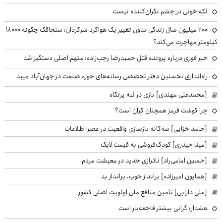
لکه خونی در چشم نگران‌کننده نیست
۲۰۰ میلیون سال زندگی بدون تغییر یک هواگرد سرگردان؛ سنجاقک‌ چگونه ۱۸۰۰۰
کیلومتر مهاجرت می‌کند؟
خبر فوری درباره پرونده قتل حمیدرضا رجب‌زاده: متهم اصلی دستگیر شد
راه‌اندازی نخستین دفتر تخصصی رسانه‌های حوزه صنعت در جهان‌آباد میبد
[محمدعلی مهتدی] بازی در لبه پرتگاه
چرا گوشت قرمز همچنان گران است؟
[حامد خزایی] سه‌گانه بازسازی واقعیت در عصر اطلاعات
[مینا حیدری] کودک‌فروشی به قیمت لایک
[حسین امامی‌راد] ناترازی جدید در معیشت مردم
[همایون امیرزاده] برانداز خوب، برانداز بد
[علی دارابی] تأمین منافع ملی اولویت اصلی کشور
هشدار: گرانی بیشتر فاجعه‌بار است