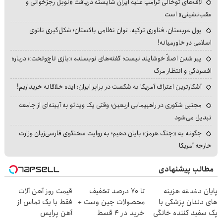
لاف‌های توخالی ترامپ علیه ایران شایسته دریافت «نوبل رجزخوانی و
عقب‌نشینی» است
پول عربستان، فناوری ترکیه، توان نظامی پاکستان؛ شکل‌گیری ناتوی
اسلامی در خاورمیانه!
پیر شدن اصلاً خوشایند نیست؛ گفته‌های نویسنده «بازی تاج‌وتخت» درباره
افسردگی و انتظار مرگ
آشکارترین اعتراف آمریکا به شکست در برابر ایران؛ ایده خلاقانه خریداریم!
مجتبی شکوری در راهپیمایی اربعین؛ وقتی یک ویدئو به آیینه‌ای از جامعه
تبدیل می‌شود
چگونه به «جنگ هرمز» پایان دهیم؛ به روایت سخنگوی فارسی‌زبان وزارت
خارجه آمریکا
مطالب پیشنهادی
پایان دغدغه هزینه
تا 70 درصد تخفیف
قیمت روز آهن آلات
های دندان پزشکی با
محصولات جین وست +
فقط با یک تماس از
پک سفید کننده خانگی
خرید در 4 قسط
آهن پرایس