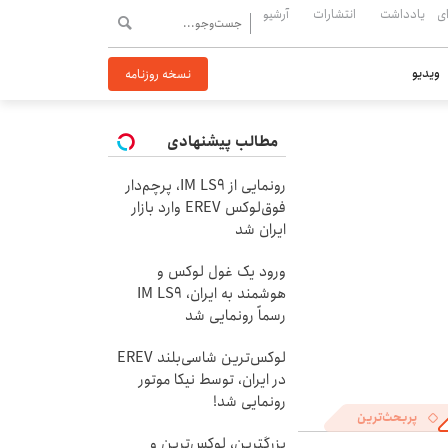
ی
یادداشت
انتشارات
آرشیو
ویدیو
نسخه روزنامه
مطالب پیشنهادی
رونمایی از IM LS9، پرچم‌دار
فوق‌لوکس EREV وارد بازار
ایران شد
ورود یک غول لوکس و
هوشمند به ایران، IM LS9
رسماً رونمایی شد
لوکس‌ترین شاسی‌بلند EREV
در ایران، توسط نیکا موتور
رونمایی شد!
پربحث‌ترین
بزرگترین، لوکس‌ترین و