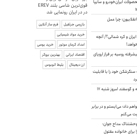
ولات ایران‌خودرو و سایپا
قوی‌ترین شاسی بلند EREV
در در ایران رونمایی شد
انقلابیون؛ چرا عمل
بازرسی جرثقیل
فرم ساز آنلاین
خرید مواد شیمیایی
یران و کره شمالی؟/ آنچه
خواهد!
امداد کرمان موتور
خرید یوسی
گنده پیشرفته روسیه بر فراز اروپای
اقتصاد ایرانی
بهترین بروکر
ارز دیجیتال
بلیط اتوبوس
نگرشکن خود را با قابلیت
رد
قیمت گوشت گوساله و گوسفند امروز شنبه ۱۷
هم داد؛ می‌ایستم و در برابر
بت می‌کنم
وحشتناک مداح جوان؛
 برای خانواده مقتول