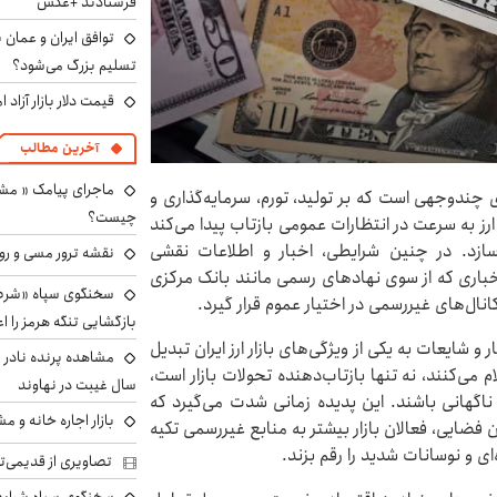
فرستادند +عکس
توافق ایران و عمان ب
تسلیم بزرگ می‌شود؟
قیمت دلار بازار آزاد امروز شنب
آخرین مطالب
ماجرای پیامک « م
 چندوجهی است که بر تولید، تورم، سرمایه‌گذاری و
چیست؟
 ارز به سرعت در انتظارات عمومی بازتاب پیدا می‌کند
سازد. در چنین شرایطی، اخبار و اطلاعات نقشی
نقشه ترور مسی و رون
اخباری که از سوی نهادهای رسمی مانند بانک مرکزی
سخنگوی سپاه «شرط 
ال‌های غیررسمی در اختیار عموم قرار گیرد.
بازگشایی تنگه هرمز را اع
شایعات به یکی از ویژگی‌های بازار ارز ایران تبدیل
می‌کنند، نه تنها بازتاب‌دهنده تحولات بازار است،
سال غیبت در نهاوند
ناگهانی باشند. این پدیده زمانی شدت می‌گیرد که
بازار اجاره خانه و 
 فضایی، فعالان بازار بیشتر به منابع غیررسمی تکیه
ای و نوسانات شدید را رقم بزند.
تصاویری از قدیمی‌ت