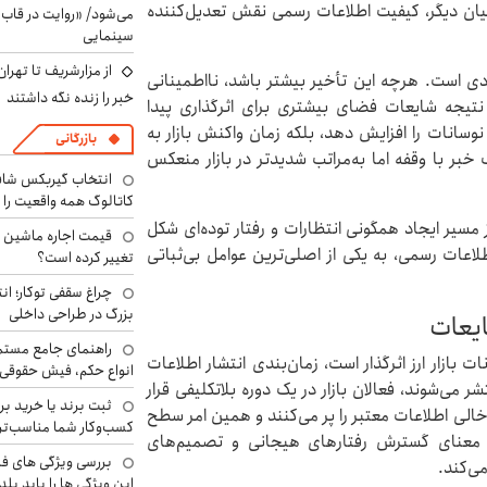
ه بیان دیگر، کیفیت اطلاعات رسمی نقش تعدیل‌کننده
می‌شود/ «روایت در قاب
سینمایی
از مزارشریف تا تهران
ادی است. هرچه این تأخیر بیشتر باشد، نااطمینانی
خبر را زنده نگه داشتند
نتیجه شایعات فضای بیشتری برای اثرگذاری پیدا
 نوسانات را افزایش دهد، بلکه زمان واکنش بازار به
بازرگانی
ک خبر با وقفه اما به‌مراتب شدیدتر در بازار منعکس
انتخاب گیربکس شاف
کاتالوگ همه واقعیت را 
از مسیر ایجاد همگونی انتظارات و رفتار توده‌ای شکل
لاعات رسمی، به یکی از اصلی‌ترین عوامل بی‌ثباتی
تغییر کرده است؟
چراغ سقفی توکار؛ ان
بزرگ در طراحی داخلی
ایعات
راهنمای جامع مستم
 بازار ارز اثرگذار است، زمان‌بندی انتشار اطلاعات
انواع حکم، فیش حقوقی 
می‌شوند، فعالان بازار در یک دوره بلاتکلیفی قرار
ثبت برند یا خرید برن
الی اطلاعات معتبر را پر می‌کنند و همین امر سطح
کسب‌وکار شما مناسب‌ت
به معنای گسترش رفتارهای هیجانی و تصمیم‌های
بررسی ویژگی های فن
ی‌کند.
این ویژگی ها را باید بلد