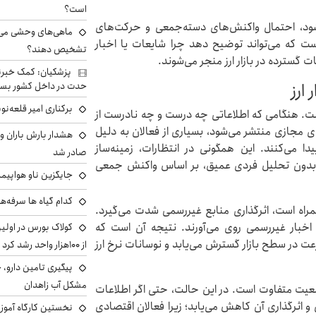
است؟
شود، احتمال واکنش‌های دسته‌جمعی و حرکت‌های
ماهی‌های وحشی می‌تو
 است که می‌تواند توضیح دهد چرا شایعات یا اخبار
تشخیص دهند؟
گسترده در بازار ارز منجر می‌شوند.
پزشکیان: کمک خبرنگ
 ارز
حدت در داخل کشور بسی
برکناری امیر قلعه‌ن
ست. هنگامی که اطلاعاتی چه درست و چه نادرست از
 مجازی منتشر می‌شود، بسیاری از فعالان به دلیل
هشدار بارش باران و
دا می‌کنند. این همگونی در انتظارات، زمینه‌ساز
صادر شد
راد بدون تحلیل فردی عمیق، بر اساس واکنش جمعی
جایگزین ناو هواپیما
کدام گیاه ها سرفه‌ه
مراه است، اثرگذاری منابع غیررسمی شدت می‌گیرد.
و اخبار غیررسمی روی می‌آورند. نتیجه آن است که
کولاک بورس در اول
 در سطح بازار گسترش می‌یابد و نوسانات نرخ ارز
از ۱۰۰هزار واحد رشد کرد
پیگیری تامین دارو، 
مشکل آب زاهدان
وضعیت متفاوت است. در این حالت، حتی اگر اطلاعات
 اثرگذاری آن کاهش می‌یابد؛ زیرا فعالان اقتصادی
نخستین کارگاه آموزش