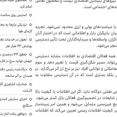
سخنگوی سپاه شرایط 
تیجه نیروهای بنیادین اقتصادی نیست و محصول تعامل
ه‌های اجتماعی است.
اعلام کرد
استرس روی سلامت ب
نزدیکی مارها به مح
 یا سیاست‌های پولی و ارزی محدود نمی‌شود. تجربه
گرمای هوا
بازیگران بازار و اطلاعاتی است که در اختیار آنان
ران، واسطه‌ها و سرمایه‌گذاران تحت تأثیر دسترسی
تحول در خدمات تخص
منجر می‌شود.
پوشش ۱۹۲ هزار نفر
تحقق ۱۲۴ درص
 همه فعالان اقتصادی به اطلاعات مشابه دسترسی
جهش تولید مرغ در فار
می‌تواند مسیر شکل‌گیری قیمت را تغییر دهد و سوم
اتی و توانایی افراد نیز بر نرخ ارز اثر می‌گذارد. بر
درگذشت رئیس دفتر ن
ادل بلکه بستری است که در آن دسترسی متفاوت به
همدان بر اثر سانحه
گذشت
نقشی دوگانه دارد. اگر این اطلاعات با کیفیت بالا
شایعات در تصمیم‌گیری فعالان بازار کمتر می‌شود.
اجرای نمایش کمدی 
ابع غیررسمی متمایل می‌شود و همین امر زمینه‌ساز
سنگلج
گر، کیفیت اطلاعات رسمی تعیین می‌کند که اطلاعات
«توافق مکه» آغاز ش