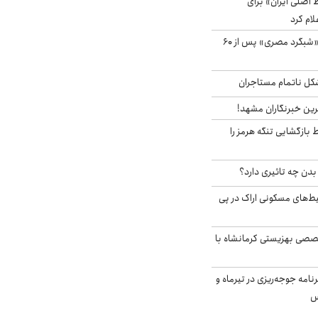
اصلی ایران» برای
لام کرد
مشاهده پرنده نادر «شبگرد مصری» پس از ۶۰
مشکل ناتمام مستاجران
رین خبرنگاران مشهد!
بازگشایی تنگه هرمز را
دن چه تاثیری دارد؟
یط‌های مسکونی اراک در پی
صی بهزیستی کرمانشاه با
دی برنامه جوجه‌ریزی در تیرماه و
س