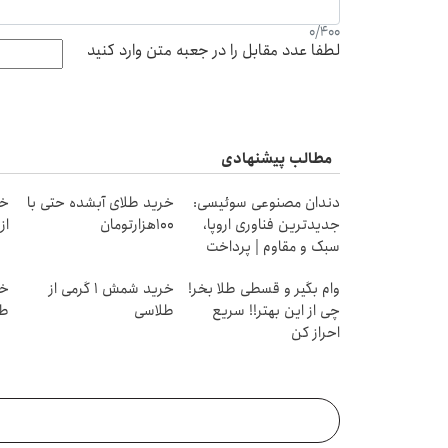
0
/
400
لطفا عدد مقابل را در جعبه متن وارد کنید
مطالب پیشنهادی
دندان مصنوعی سوئیسی:
خرید طلای آبشده حتی با
خر
جدیدترین فناوری اروپا،
۱۰۰هزارتومان
از ۰.۵ گرم تا ۰
سبک و مقاوم | پرداخت
قسطی
وام بگیر و قسطی طلا بخر!
خرید شمش 1 گرمی از
چی از این بهتر!! سریع
طلاسی
طل
احراز کن