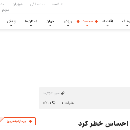
شبکه۱۰۰
صدسالگی
هم‌زبان
صدا
مردم
هنگ
اقتصاد
سیاست
ورزش
جهان
استان‌ها
زندگی
خبر: ۱۱۰٬۷۶۴
نظرات: ۰
۰
-
۱
یه احساس خطر کرد
پربازدیدترین