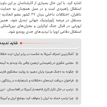
اشاره کرد. با این حال بسیاری از کارشناسان بر این باورن
استقلال راهبردی است و در عمل همچنان به حمایت‌ها
ناظران، اختلافات داخلی میان ۷
مستقل در عرصه ژئوپلیتیک جهانی تبدیل شود. همین و
اروپایی در قبال جنگ اوکراین و بحران‌های بین‌الملل
استقلال دفاعی اروپا با تردیدهای جدی روبه‌رو شود.
شاید ندیده
آشکارترین اعتراف آمریکا به شکست در برابر ایران؛ ایده خلاقا
مجتبی شکوری در راهپیمایی اربعین؛ وقتی یک ویدئو به آیینه‌
چگونه به «جنگ هرمز» پایان دهیم؛ به روایت سخنگوی فارسی‌ز
فراخوان دریافت ایده‌های «خلاقانه و نامتعارف» در پنتاگون بر
ترامپ در حال تکرار کارزار فاجعه‌بار آمریکا در افغانستان - این 
چرا ترامپ حمله به ایران را متوقف کرد؛ موضع ایران و آمریک