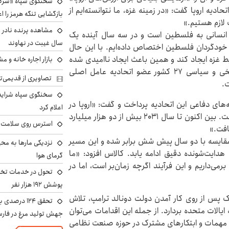
سخنگوی سپاه «شرط 
یه اروپا گفت: «در زمینه غزه، ما نتوانسته‌ایم از
بازگشایی تنگه هرمز را اع
 لازم هستیم.»
های انسانی به فلسطین است و در سه سال آینده یک
سال غیبت در نهاوند
 خودگردان فلسطین اختصاص داده‌ایم. با این حال
یط غزه ایجاد کند و همین باعث ایجاد ناامیدی شده
بازار اجاره خانه و 
است.» کالاس تصریح کرد که اختلاف دیدگاه‌های تاریخی و سیاسی ۲۷ کشور عضو اتحادیه عامل اصلی
تصاویری از قدیمی‌ت
ت.
سخنگوی سپاه شرایط 
های دفاعی این اتحادیه پرداخت و گفت: «اروپا در
اعلام کرد
حال اجرای بزرگ‌ترین طرح دفاعی در تاریخ اخیر خود است. بین اکنون تا سال ۲۰۳۱ بیش از دو هزار میلیارد
استرس روی سلامت ب
افت.»
ر مقایسه با دو سال پیش شش برابر شده و این مسیر
نزدیکی مارها به مح
دایت‌شونده دقیق ادامه یابد. کالاس افزود: «ما
گرمای هوا
می‌داریم و این فرآیند اگرچه زمان‌بر است، اما در
تحول در خدمات تخص
پوشش ۱۹۲ هزار نفر
یک پس از روی کار آمدن دولت دونالد ترامپ، تلاش
تحقق ۱۲۴ درص
الات متحده بردارد. از جمله این اقدامات می‌توان
جهش تولید مرغ در فار
ید مهمات و ابتکارهای مشترک در حوزه صنعت نظامی