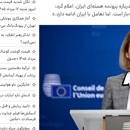
تکان شدید قیمت محص
رباره پرونده هسته‌ای ایران، اعلام کرد:
امروز شنبه ۱۷ مرداد ۱۴۰۵
ر است. اما تعامل با ایران ادامه دارد.»
آغاز همکاری موشکی ا
تهران از پیونگ‌یانگ می‌
تذکر رهبر انقلاب به 
نمی‌کنید؟
مرداد ۱۴۰۵ +جدول
ترکیه نخستین بمب س
پرتاب از پهپاد آزمایش ک
جایگزین ناو هواپیما
ادعای تازه امارات در
تأیید ربایش و قتل 
آدمکش‌ها فیلم جنایت را
فرستادند +عکس
سخنگوی سپاه «شرط 