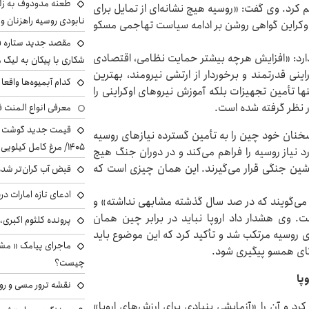
طعنه مدودوف به زلن
 کرد. وی گفت: «روسیه هیچ نشانه‌ای از تمایل برای
نابودی روسیه راهزنان و ق
اوکراین گواهی روشن بر ادامه سیاست تهاجمی مسکو
مقصد جدید ستاره 
 دارد: «افزایش هرچه بیشتر حمایت نظامی، اقتصادی
شکاری با پیکان به لیگ م
راینی قدرتمند و برخوردار از ارتشی نیرومند، بهترین
کدام آبمیوه‌ها واقع
نها تأمین تجهیزات بلکه آموزش نیروهای اوکراینی را
ر نظر گرفته شده است.
معرفی انواع المنت ف
خنان خود چین را به تأمین گسترده نیازهای روسیه
۱۴۰۵/ مرغ کامل کیلویی چند شد؟ +جدول
الاهای دوگانه مورد نیاز روسیه را فراهم می‌کند و در دوران جنگ هیچ
شین جنگی قرار می‌گیرند. این همان چیزی است که
قبض آب گران‌تر شده
ادعای تازه امارات در
 می‌گویند که در صد سال گذشته مشابهی نداشته» و
. وی هشدار داد اروپا نباید در برابر چین همان
پرونده کلثوم اکبری،
رژی روسیه مرتکب شد و تأکید کرد که این موضوع باید
ماجرای پیامک « م
رکای همسو پیگیری شود.
چیست؟
پا
نقشه ترور مسی و رون
رد و آن را «آزمایشی بنیادی برای ارزش‌های اروپا»