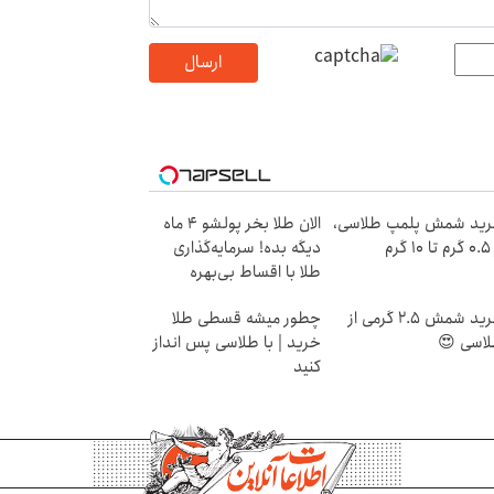
ارسال
ید شمش پلمپ طلاسی،
الان طلا بخر پولشو 4 ماه
۱ گرم
دیگه بده! سرمایه‌گذاری
طلا با اقساط بی‌بهره
خرید شمش 2.5 گرمی از
چطور میشه قسطی طلا
اسی 😍
خرید | با طلاسی پس انداز
کنید