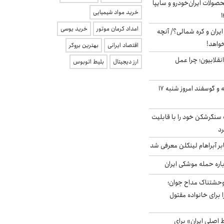
ولات ایران‌خودرو و سایپا
خرید مواد شیمیایی
امداد کرمان موتور
خرید یوسی
یران و کره شمالی؟/ آنچه
خواهد!
اقتصاد ایرانی
بهترین بروکر
انقلابیون؛ چرا عمل
ارز دیجیتال
بلیط اتوبوس
قیمت گوشت گوساله و گوسفند امروز شنبه ۱۷
نگرشکن خود را با قابلیت
رد
بر آبراهام لینکلن معرفی شد
باره حمله موشکی ایران
وحشتناک مداح جوان؛
 برای خانواده مقتول
اصلی ایران» برای