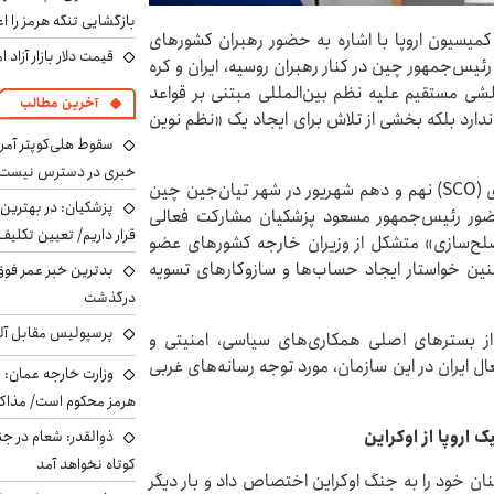
بازگشایی تنگه هرمز را اع
کمیسیون اروپا با اشاره به حضور رهبران کشورهای
قیمت دلار بازار آزاد امروز شنب
یس‌جمهور چین در کنار رهبران روسیه، ایران و کره
شی مستقیم علیه نظم بین‌المللی مبتنی بر قواعد
آخرین مطالب
دارد بلکه بخشی از تلاش برای ایجاد یک «نظم نوین
سقوط هلی‌کوپتر آمر
خبری در دسترس نیست
بیست‌وپنجمین نشست سران سازمان همکاری شانگهای (SCO) نهم و دهم شهریور در شهر تیان‌جین چین
پزشکیان‌: در بهترین
 حضور رئیس‌جمهور مسعود پزشکیان مشارکت فعالی
قرار داریم/ تعیین تکل
لح‌سازی» متشکل از وزیران خارجه کشورهای عضو
نین خواستار ایجاد حساب‌ها و سازوکارهای تسویه
بدترین خبر عمر فوق‌
درگذشت
پرسپولیس مقابل آل
ز بسترهای اصلی همکاری‌های سیاسی، امنیتی و
 ایران در این سازمان، مورد توجه رسانه‌های غربی
وزارت خارجه عمان: ح
هرمز محکوم است/ مذاکر
اروپا از اوکراین
ذوالقدر: شعام در جن
کوتاه نخواهد آمد
 خود را به جنگ اوکراین اختصاص داد و بار دیگر