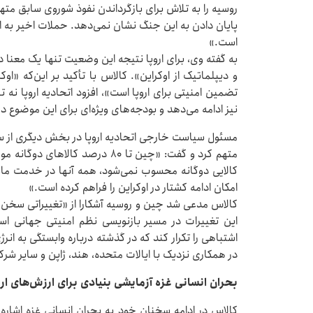
روسیه را به تلاش برای بازگرداندن نفوذ شوروی سابق متهم
پایان دادن به این جنگ نشان نمی‌دهد. حملات اخیر به 
است.»
به گفته وی، برای اروپا نتیجه این وضعیت تنها یک معنا
و دیپلماتیک از اوکراین». کالاس با تأکید بر این‌که «اوک
تضمین امنیتی برای اروپا است»، افزود اتحادیه اروپا نه ت
نیز ادامه می‌دهد و بودجه‌های ویژه‌ای برای این موضوع د
مسئول سیاست خارجی اتحادیه اروپا در بخش دیگری از س
متهم کرد و گفت: «چین تا ۸۰ درصد ک
کالایی دوگانه محسوب نمی‌شود، همه آنها در خدمت ما
امکان ادامه کشتار در اوکراین را فراهم کرده است.»
کالاس مدعی شد چین و روسیه آشکارا از «تغییراتی سخن
این تغییرات در مسیر بازنویسی نظم امنیتی جهانی است
اشتباهی را تکرار کند که در گذشته درباره وابستگی به ان
در همکاری نزدیک با ایالات متحده، هند، ژاپن و سایر ش
بحران انسانی غزه آزمایشی بنیادی برای ارزش‌های ارو
کالاس در ادامه سخنان خود به بحران انسانی غزه اشاره ک