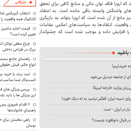
بازرگانی
د که اروپا فاقد توان مالی و منابع کافی برای تحقق
ی واشنگتن وابسته باقی مانده است. به اعتقاد
انتخاب گیربکس شاف
۲ کشور عضو اتحادیه نیز مانع از آن شده است که اروپا بتواند به بازیگری
کاتالوگ همه واقعیت را 
اقعیت، انتقادها به سیاست‌های اعلامی مقامات
ی را افزایش داده و موجب شده است که چشم‌انداز
تغییر کرده است؟
چراغ سقفی توکار؛ ان
بزرگ در طراحی داخلی
 باشید
راهنمای جامع مستم
انواع حکم، فیش حقوقی 
نه خریداریم!
ثبت برند یا خرید برن
ای از جامعه تبدیل می‌شود
کسب‌وکار شما مناسب‌ت
بان وزارت خارجه آمریکا
بررسی ویژگی های فن
این ویژگی ها را باید بلد
ای تنبیه ایران؛ کفگیر ترامپ به ته دیگ خورد!
۷ اقدام ضروری پس 
بار در ایران - است
راهنمای خانواده‌ها
راهی مطمئن برای ح
ا در قبال «توافق» چیست؟
نوسان