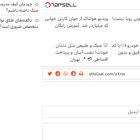
چیدمان کیف مدرسه؛
سبک داشته باشیم؟
هی 800 میلیونی رویا نیست!
ویدیو هولناک از جوان کارتن خوابی
ناگفته‌های طلاق توا
که میلیاردر شد. آموزش رایگان
متخصص ضروری است؟
 خودرو 👈با کد
🦷 سبک و طبیعی مثل دندان
قیق و بدون
خودت! نصب آسان و پرداخت
اقساطی 💳 📍 تهران