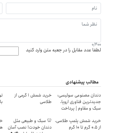
0
/
400
لطفا عدد مقابل را در جعبه متن وارد کنید
مطالب پیشنهادی
دندان مصنوعی سوئیسی:
خرید شمش 1 گرمی از
تو
جدیدترین فناوری اروپا،
طلاسی
با
سبک و مقاوم | پرداخت
قسطی
خرید شمش پلمپ طلاسی،
🦷 سبک و طبیعی مثل
از ۰.۵ گرم تا ۱۰ گرم
دندان خودت! نصب آسان
هز