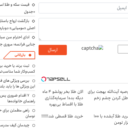
+جدول
بازگشت ارواح باستان 
اصلی «مومیایی» دوباره
ادای احترام سن سبا
جنایی فرانسه؛ مروری جام
ارسال
بازرگانی
ثبت برند یا خرید برن
کسب‌وکار شما مناسب‌ت
بررسی ویژگی های فن
این ویژگی ها را باید بلد
صیه آیت‌الله بهجت برای
الان طلا بخر پولشو 4 ماه
۷ اقدام ضروری پس 
طل کردن چشم زخم
دیگه بده! سرمایه‌گذاری
راهنمای خانواده‌ها
طلا با اقساط بی‌بهره
راهی مطمئن برای ح
نوسان
خرید طلا آبشده با 100
خرید طلا قسطی شد!!!!!!
ار تومن
چیدمان کیف مدرسه؛