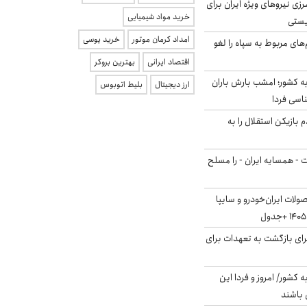
زی نیروهای ویژه ایران برای
خرید مواد شیمیایی
ریستی
امداد کرمان موتور
خرید یوسی
‌های مربوط به سپاه را لغو
اقتصاد ایرانی
بهترین بروکر
به کشور؛ امشب بارش باران
ارز دیجیتال
بلیط اتوبوس
 بازیکن استقلال را به
ت - همسایه ایران - را مسلح
لات ایران‌خودرو و سایپا
برای بازگشت به تعهدات برای
ه کشور/ امروز و فردا این
 باشند