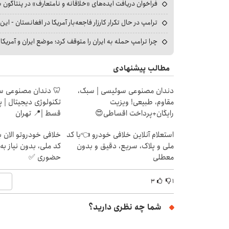
فراخوان دریافت ایده‌های «خلاقانه و نامتعارف» در پنتاگون بر
ترامپ در حال تکرار کارزار فاجعه‌بار آمریکا در افغانستان - این 
چرا ترامپ حمله به ایران را متوقف کرد؛ موضع ایران و آمریک
مطالب پیشنهادی
دندان مصنوعی سوئیسی | سبک،
🦷 دندان مصنوعی س
مقاوم، طبیعی! ویزیت
رایگان+پرداخت اقساطی😍
قسط |📍 تهران
استعلام آنلاین خلافی خودرو 👈با کد
خلافی خودروتو الان بب
ملی و پلاک، سریع، دقیق و بدون
کد ملی، بدون نیاز به
معطلی
حضوری ✅
۳
۱
شما چه نظری دارید؟