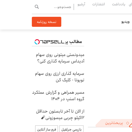
ی
یادداشت
انتشارات
آرشیو
ویدیو
نسخه روزنامه
مطالب پیشنهادی
میدونستی میتونی روی سهام
آدیداس سرمایه گذاری کنی؟
سرمایه گذاری ارزی روی سهام
تویوتا - کلیک کن
مسیر همراهی و گزارش عملکرد
گروه اسنپ در ۱۴۰۴
از الان تا آخر تابستون حداقل
12کیلو چربی میسوزونی🧨
پربحث‌ترین
بازرسی جرثقیل
فرم ساز آنلاین