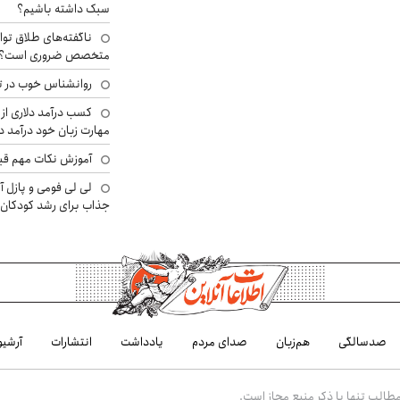
سبک داشته باشیم؟
ناگفته‌های طلاق توا
متخصص ضروری است؟
روانشناس خوب در ت
کسب درآمد دلاری از 
مهارت زبان خود درآمد د
آموزش نکات مهم قبل 
لی لی فومی و پازل آ
جذاب برای رشد کودکان
صدسالگی
هم‌زبان
صدای مردم
یادداشت
انتشارات
آرشیو
الب تنها با ذکر منبع مجاز است.