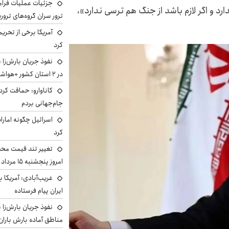
جزئیات عملیات فرامر
دارد و اگر لازم باشد از جنگ هم ترسی ندارد»،
ترور سران گروه‌های ترو
آمریکا برخی از تحریم
کرد
نفوذ جریان بارش‌زا 
در ۲ استان کشور +هواشناسی فردا
کاناوارو: حماقت کردم
جام‌جهانی بردم
اسرائیل چگونه امارا
کرد
تغییر تند قیمت محصو
امروز پنجشنبه ۱۵ مرداد ۱۴۰۵ +جدول
غریب‌آبادی: آمریکا 
ایران پیام فرستاده
نفوذ جریان بارش‌زا ب
مناطق آماده بارش باران