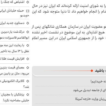
اشتباهی که جنگ را 
 شورای امنیت ارائه کرده‌اند که ایران نیز در حال
ام را انجام خواهیم داد تا دنیا متوجه شود که این
+ویدیو
دستاورد جدید ایران 
لغو عضویت ایران در سازمان همکاری شانگهای پس از
درگذشت یار دیرین رو
هیچ اشاره‌ای به این موضوع در نشست اخیر نشده
ابوالقاسم قاسم‌زاده دع
 را از جمهوری اسلامی ایران در این مسیر اعلام
با رعایت این سه مور
عقل را ۱۳ سال به تأخیر بیندازید
افزایش قیمت طلا امروز پنجش
معمای قیمت بنزین د
 باشید
می‌رود، مثل پر پایین می‌
کالابرگ الکترونیکی 
نه خریداریم!
شد؟
ای از جامعه تبدیل می‌شود
پزشکیان با مجریان 
بان وزارت خارجه آمریکا
جلیلی مصاحبه نکرد!