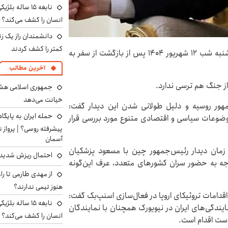
نابغه ۱۵ ساله 
انسان را کشف می‌کند؟
دانشمندان راز یک زن
کمتر را کشف کردند
مهر نوشت: سیدعباس عراقچی، وزیر امور خارجه، چهارشنبه شب ۱۲ شهریور ۱۴۰۴ پس از بازگشت از سفر به
آخرین مطالب
د از جنگ هم ترسی ندارد.
جمهوری اسلامی هشدا
خیانت می‌دهد
جمهور روسیه و دلیل طولانی شدن این دیدار گفت:
حمله ایران به پایگاه
وضوعات سیاسی و اقتصادی متنوع مورد بررسی قرار
پیشرفته روسی؟ | پرواز ن
آسمان
 زمان دیدار رئیس‌جمهور چین با مسعود پزشکیان
احتمال ریزش شدید 
وجه به حضور سران کشورهای متعدد، عرف این‌گونه
از مهدی طارمی تا را
هنوز تیمی ندارند؟
 اقدامات تروئیکای اروپا در فعال‌سازی اسنپ‌بک گفت:
نابغه ۱۵ ساله 
ایندگی‌های ایران در نیویورک همچنان با نمایندگان
انسان را کشف می‌کند؟
 دست اقدام است.