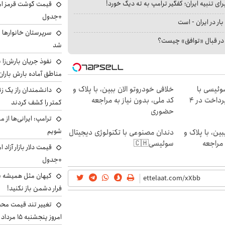
ای تنبیه ایران؛ کفگیر ترامپ به ته دیگ خورد!
+جدول
بار در ایران - است
سرپرستان خانوارها ب
ا در قبال «توافق» چیست؟
شد
نفوذ جریان بارش‌زا ب
مناطق آماده بارش باران
وئیسی با
خلافی خودروتو الان ببین، با پلاک و
دانشمندان راز یک زن
تکنولوژی دیجیتال | پرداخت در 4
کد ملی، بدون نیاز به مراجعه
کمتر را کشف کردند
حضوری
ترامپ: ایرانی‌ها از 
شویم
ین، با پلاک و
دندان مصنوعی با تکنولوژی دیجیتال
 مراجعه
سوئیسی🇨🇭
+جدول
کیهان مثل همیشه ساز
فرار دشمن باز نکنید!
تغییر تند قیمت محصو
امروز پنجشنبه ۱۵ مرداد ۱۴۰۵ +جدول