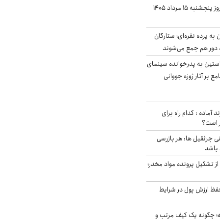
قیمت سکه و طلا امروز پنجشنبه ۱۵ مرداد ۱۴۰۵
به پرده نقره‌ای؛ ستارگان
 دور هم جمع می‌شوند
ستین به پدرخوانده سینمای
ع بر آثار ژوزه جووانی
د آماده : کدام راه برای
ر است؟
ی جرثقیل ها: هر بازرسی
 باشد
از تشکیل پرونده مواد مخدر؛
فظ ارزش پول در شرایط
 چگونه یک کیف مرتب و