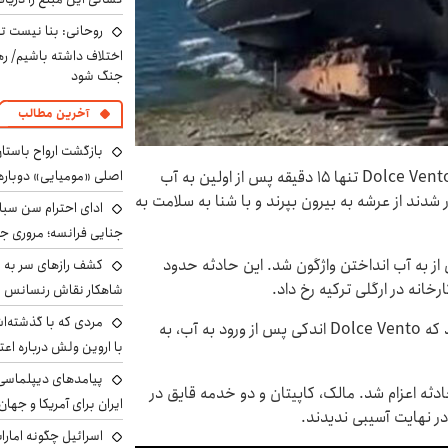
روحانی: بنا نیست ت
اختلاف داشته باشیم/ ره
جنگ شود
آخرین مطالب
بازگشت ارواح باستان 
در اِرِگلی ترکیه، قایق تفریحی لوکس یک میلیون دلاری Dolce Vento تنها ۱۵ دقیقه پس از اولین به آب
اصلی «مومیایی» دوباره
دند از عرشه به بیرون بپرند و با شنا به سلامت به
ادای احترام سن سبا
جنایی فرانسه؛ مروری جام
دند قایق ۲۳.۹ بلافاصله پس از به آب انداختن واژگون شد. این حادثه حدود
کشف رازهای سر به مه
شاهکار نقاش رنسانس ب
مردی که با گذشته‌ا
طبق گزارش‌های محلی، یک مشکل تثبیت‌کننده باعث شد که Dolce Vento اندکی پس از ورود به آب، به
با اروین ولش درباره اعت
پیامدهای دیپلماسی 
ه اعزام شد. مالک، کاپیتان و دو خدمه قایق در
ایران برای آمریکا و جهان
در نهایت آسیبی ندیدند.
اسرائیل چگونه امارا