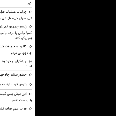
کرد
جزئیات عملیات فرامر
ترور سران گروه‌های ترو
رئیس‌جمهور: نمی‌تو
کنم/ وقتی با مردم باشیم
زمین‌گیر کند
کاناوارو: حماقت کردم
جام‌جهانی بردم
پزشکیان: وجود رهبر
است
حضور ستاره جام‌جها
رئیس فیفا باید به 
را از دست ندهید
فواید مهم صاف نشس