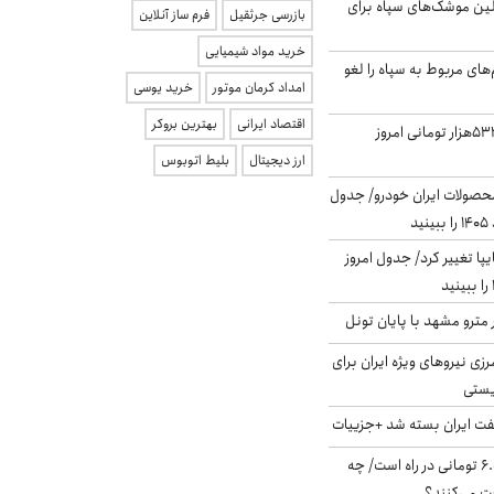
لین موشک‌های سپاه برای
بازرسی جرثقیل
فرم ساز آنلاین
خرید مواد شیمیایی
‌های مربوط به سپاه را لغو
امداد کرمان موتور
خرید یوسی
اقتصاد ایرانی
بهترین بروکر
ارزش سهام عدالت ۵۳۲هزار تومانی امروز
ارز دیجیتال
بلیط اتوبوس
حصولات ایران خودرو/ جدول
ا تغییر کرد/ جدول امروز
مترو مشهد با پایان تونل
زی نیروهای ویژه ایران برای
ریستی
ت ایران بسته شد +جزییات
یارانه جدید ۶.۰۰۰.۰۰۰ تومانی در راه است/ چه
فت می‌کنند؟