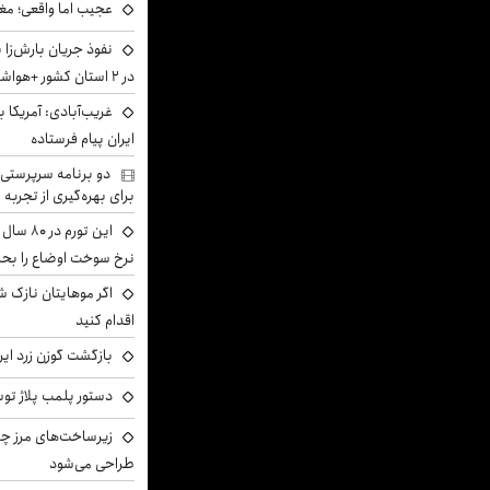
عجیب اما واقعی؛ مغ
نفوذ جریان بارش‌زا 
در ۲ استان کشور +هواشناسی فردا
غریب‌آبادی: آمریکا 
ایران پیام فرستاده
دو برنامه سرپرستی 
برای بهره‌گیری از تجربه
این تور
نرخ سوخت اوضاع را بحرا
اگر موهایتان نازک ش
اقدام کنید
بازگشت گوزن زرد ایر
دستور پلمب پلاژ توس
زیرساخت‌های مرز چی
طراحی می‌شود