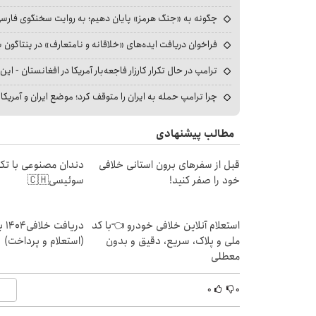
چگونه به «جنگ هرمز» پایان دهیم؛ به روایت سخنگوی فارسی‌ز
فراخوان دریافت ایده‌های «خلاقانه و نامتعارف» در پنتاگون بر
ترامپ در حال تکرار کارزار فاجعه‌بار آمریکا در افغانستان - این 
چرا ترامپ حمله به ایران را متوقف کرد؛ موضع ایران و آمریک
مطالب پیشنهادی
قبل از سفرهای برون استانی خلافی
دندان مصنوعی با تکن
خود را صفر کنید!
سوئیسی🇨🇭
استعلام آنلاین خلافی خودرو 👈با کد
دریا
ملی و پلاک، سریع، دقیق و بدون
(استعلام و پرداخت)
معطلی
۰
۰