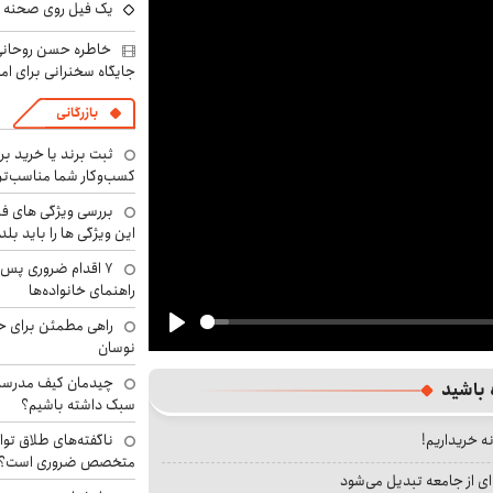
یک فیل روی صحنه ت
خاطره حسن روحانی 
جایگاه سخنرانی برای اما
بازرگانی
ثبت برند یا خرید برن
کسب‌وکار شما مناسب‌ت
بررسی ویژگی های فن
این ویژگی ها را باید بلد
۷ اقدام ضروری پس 
راهنمای خانواده‌ها
راهی مطمئن برای ح
Play
نوسان
چیدمان کیف مدرسه؛
 باشید
سبک داشته باشیم؟
نه خریداریم!
ناگفته‌های طلاق توا
متخصص ضروری است؟
ای از جامعه تبدیل می‌شود