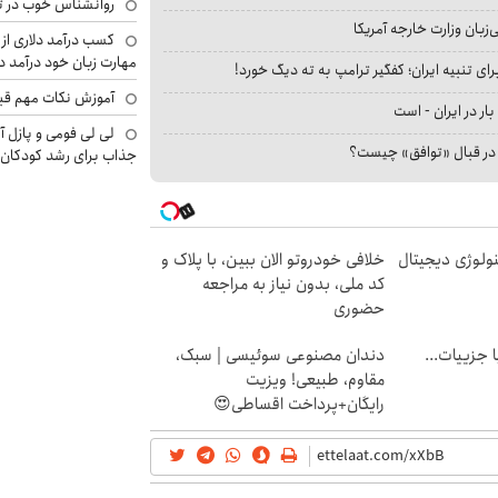
روانشناس خوب در ت
بان وزارت خارجه آمریکا
کسب درآمد دلاری از 
مهارت زبان خود درآمد د
ای تنبیه ایران؛ کفگیر ترامپ به ته دیگ خورد!
آموزش نکات مهم قبل 
بار در ایران - است
لی لی فومی و پازل آ
ا در قبال «توافق» چیست؟
جذاب برای رشد کودکان
ولوژی دیجیتال
خلافی خودروتو الان ببین، با پلاک و
کد ملی، بدون نیاز به مراجعه
حضوری
فت خلافی۱۴۰۴ با جزییات...
دندان مصنوعی سوئیسی | سبک،
مقاوم، طبیعی! ویزیت
رایگان+پرداخت اقساطی😍