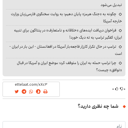
تبدیل می‌شود
چگونه به «جنگ هرمز» پایان دهیم؛ به روایت سخنگوی فارسی‌زبان وزارت
خارجه آمریکا
فراخوان دریافت ایده‌های «خلاقانه و نامتعارف» در پنتاگون برای تنبیه
ایران؛ کفگیر ترامپ به ته دیگ خورد!
ترامپ در حال تکرار کارزار فاجعه‌بار آمریکا در افغانستان - این بار در ایران -
است
چرا ترامپ حمله به ایران را متوقف کرد؛ موضع ایران و آمریکا در قبال
«توافق» چیست؟
۰
۰
شما چه نظری دارید؟