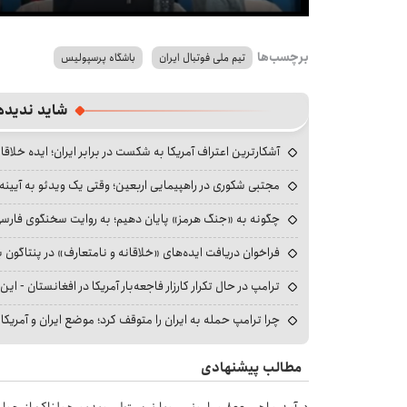
Mute
Settings
PIP
Enter
Download
fullscreen
برچسب‌ها
تیم ملی فوتبال ایران
باشگاه پرسپولیس
شاید ندیده
آشکارترین اعتراف آمریکا به شکست در برابر ایران؛ ایده خلاقا
مجتبی شکوری در راهپیمایی اربعین؛ وقتی یک ویدئو به آیینه‌
چگونه به «جنگ هرمز» پایان دهیم؛ به روایت سخنگوی فارسی‌ز
فراخوان دریافت ایده‌های «خلاقانه و نامتعارف» در پنتاگون بر
ترامپ در حال تکرار کارزار فاجعه‌بار آمریکا در افغانستان - این 
چرا ترامپ حمله به ایران را متوقف کرد؛ موضع ایران و آمریک
مطالب پیشنهادی