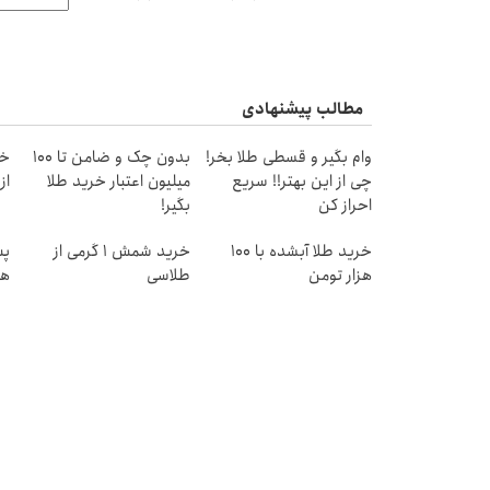
مطالب پیشنهادی
وام بگیر و قسطی طلا بخر!
بدون چک و ضامن تا 100
خر
چی از این بهتر!! سریع
میلیون اعتبار خرید طلا
از ۰.۵ گرم تا ۰
احراز کن
بگیر!
خرید طلا آبشده با 100
خرید شمش 1 گرمی از
هزار تومن
طلاسی
هز