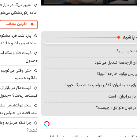
Play
تغییر بزرگ در بازار 
آماده رکوردشکنی می‌شو
آخرین مطالب
بازداشت فرد مشکوک 
 باشید
اسلحه، مهمات و جلیق
نه خریداریم!
+جدول
ای از جامعه تبدیل می‌شود
حتی وقتی می‌گوییم م
بان وزارت خارجه آمریکا
مذاکره هستیم!
ای تنبیه ایران؛ کفگیر ترامپ به ته دیگ خورد!
قیمت‌ها ریخت؟ +جدول
بار در ایران - است
سحر دولتشاهی سکو
ا در قبال «توافق» چیست؟
شد، قصد بی‌احترامی به 
چرا تنگه هرمز به و
گشت؟