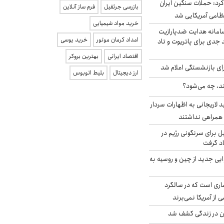
رد: حملات سنگین ایران
بازرسی جرثقیل
فرم ساز آنلاین
خرید مواد شیمیایی
امانه هدایت ضدپارازیت
امداد کرمان موتور
خرید یوسی
جدی برای پاتریوت و تاد
اقتصاد ایرانی
بهترین بروکر
ی بازنشستگی اعلام شد
ارز دیجیتال
بلیط اتوبوس
ند، چه می‌شود؟
لاریجانی به اظهارات سردار
همراهی نداشتند
ل برای سرنگونی رژیم در
اد گرفت
ایی جدید از چین و روسیه به
ری است که در سالگرد
ی از آمریکا نمی‌برند
دن در زندگی کشف شد