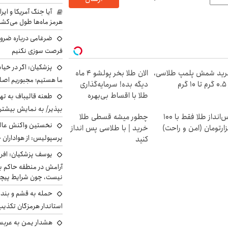
آیا جنگ آمریکا و ای
هرمز ماه‌ها طول می‌کش
ضرغامی درباره ضرور
فرصت سوزی نکنیم
پزشکیان: اگر در خی
ید شمش پلمپ طلاسی،
الان طلا بخر پولشو 4 ماه
ما هستیم؛ مجبوریم اصلا
۱ گرم
دیگه بده! سرمایه‌گذاری
طلا با اقساط بی‌بهره
طعنه قالیباف به ته
بپذیر/ به نمایش بیشتری
پس‌انداز طلا فقط با ۱۰۰
چطور میشه قسطی طلا
نخستین واکنش عالی
ارتومان (امن و راحت)
خرید | با طلاسی پس انداز
پرسپولیس: از هواداران 
کنید
یوسف پزشکیان: افرا
آرامش در منطقه حاکم ب
نیست، چون شرایط پیچ
حمله به قشم و بند
استاندار هرمزگان تکذی
هشدار یمن به عربس