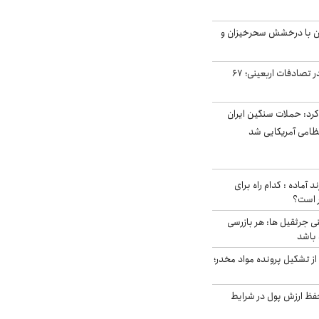
ان با درخشش سحرخیزان و
جان باختن ۲۴ زائر در تصادفات اربعینی؛ ۶۷
رد: حملات سنگین ایران
د آماده : کدام راه برای
ر است؟
ی جرثقیل ها: هر بازرسی
 باشد
از تشکیل پرونده مواد مخدر؛
فظ ارزش پول در شرایط