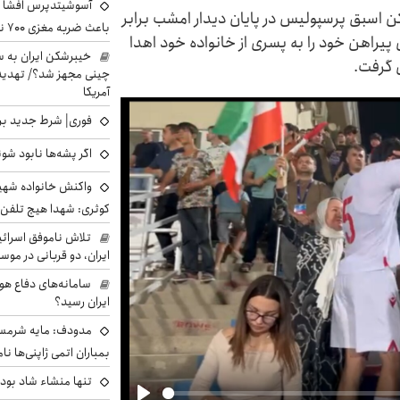
آسوشیتدپرس افشا ک
ن اسبق پرسپولیس در پایان دیدار امشب برابر
باعث ضربه مغزی ۷۰۰ نظامی آمریکایی شد
 پیراهن خود را به پسری از خانواده خود اهدا
خیبرشکن ایران به س
 گرفت.
چینی مجهز شد؟/ تهدید 
آمریکا
فوری| شرط جدید برا
اگر پشه‌ها نابود شو
واکنش خانواده شهید 
کوثری: شهدا هیچ تلفن 
تلاش ناموفق اسرائی
ایران، دو قربانی در موس
سامانه‌های دفاع هو
ایران رسید؟
مدودف: مایه شرمسا
بمباران اتمی ژاپنی‌ها نام
تنها منشاء شاد بو