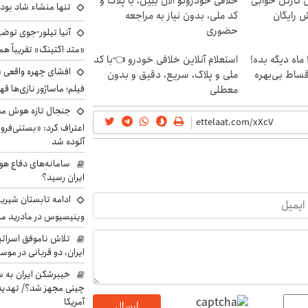
ن کارتن خوابی
خلافی خودروتو الان ببین، با پلاک و
تنها منشاء شاد بو
ش رایگان
کد ملی، بدون نیاز به مراجعه
حضوری
آنیا تیلور-جوی توضی
«متد اکتینگ» تقریباً 
الان طلا بخر پولشو 4 ماه دیگه بده!
استعلام آنلاین خلافی خودرو 👈با کد
افشای چهره واقعی «
اقساط بی‌بهره
ملی و پلاک، سریع، دقیق و بدون
فیلم؛ ماساژور نازی‌ها قه
معطلی
جنجال تازه هوش مصن
اعتراف کرد: «بستنی‌ف
آلوده شد
سامانه‌های دفاع هو
ایران رسید؟
ادامه تابستان شیرین
وینیسیوس در مادرید م
تلاش ناموفق اسرائی
ایران، دو قربانی در موس
خیبرشکن ایران به س
چینی مجهز شد؟/ تهدید 
آمریکا
ارسال