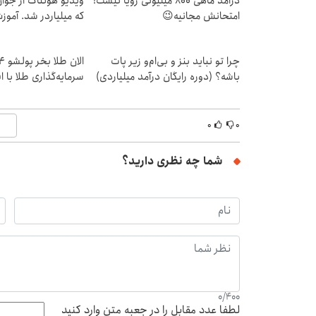
درآمد ماهی 800 میلیونی رویا نیست!
ویدیو هولناک از جوا
امتحانش مجانیه😉
که میلیاردر شد. آموز
چرا تو نباید بنز و بی‌ام‌و زیر پات
باشه؟ (دوره رایگان درآمد میلیاردی)
سرمایه‌گذاری طلا با 
۰
۰
شما چه نظری دارید؟
0
/
400
لطفا عدد مقابل را در جعبه متن وارد کنید