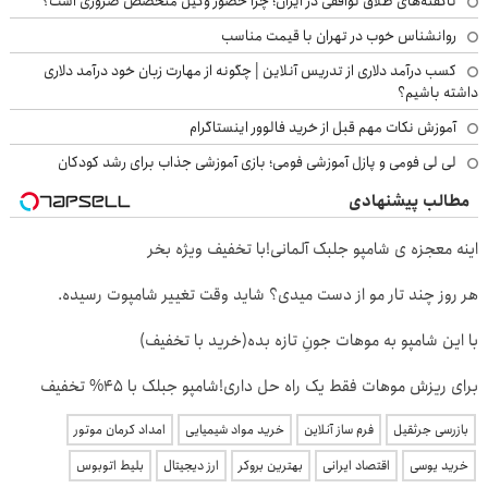
ناگفته‌های طلاق توافقی در ایران؛ چرا حضور وکیل متخصص ضروری است؟
روانشناس خوب در تهران با قیمت مناسب
کسب درآمد دلاری از تدریس آنلاین | چگونه از مهارت زبان خود درآمد دلاری
داشته باشیم؟
آموزش نکات مهم قبل از خرید فالوور اینستاگرام
لی لی فومی و پازل آموزشی فومی؛ بازی آموزشی جذاب برای رشد کودکان
مطالب پیشنهادی
اینه معجزه ی شامپو جلبک آلمانی!با تخفیف ویژه بخر
هر روز چند تار مو از دست میدی؟ شاید وقت تغییر شامپوت رسیده.
با این شامپو به موهات جونِ تازه بده(خرید با تخفیف)
برای ریزش موهات فقط یک راه حل داری!شامپو جبلک با 45% تخفیف
بازرسی جرثقیل
فرم ساز آنلاین
خرید مواد شیمیایی
امداد کرمان موتور
خرید یوسی
اقتصاد ایرانی
بهترین بروکر
ارز دیجیتال
بلیط اتوبوس