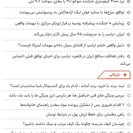
بُرد ۳۰۰۰ کیلومتری جنگنده سوخو-۳۰ با مخزن سوخت ۹.۶ تُنی
توافق سرخ‌ها با ستاره جوان لیگ؛ اژدهاکش به پرسپولیس می‌پیوندد
رزمایش ۱۰ جنگنده پیشرفته روسیه بر فراز اروپای مرکزی با مهمات واقعی
ایران، ترامپ را به سرنوشت ۴۵ سال پیش کارتر دچار می‌کند
دلیل واقعی خشم ترامپ از افشای میزان ذخایر مهمات آمریکا چیست؟
دفتر حفاظت منافع ایران در قاهره: ترامپ برای احیای توافق قبلی التماس
می‌کند
بازرگانی
ثبت برند یا خرید برند آماده : کدام راه برای کسب‌وکار شما مناسب‌تر است؟
بررسی ویژگی های فنی جرثقیل ها: هر بازرسی این ویژگی ها را باید بلد باشد
۷ اقدام ضروری پس از تشکیل پرونده مواد مخدر؛ راهنمای خانواده‌ها
راهی مطمئن برای حفظ ارزش پول در شرایط نوسان
چیدمان کیف مدرسه؛ چگونه یک کیف مرتب و سبک داشته باشیم؟