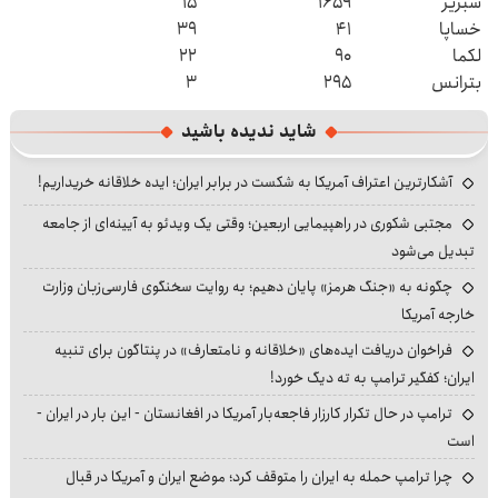
شبریز
۱۶۵۹
۱۵
خساپا
۴۱
۳۹
لکما
۹۰
۲۲
بترانس
۲۹۵
۳
شاید ندیده باشید
آشکارترین اعتراف آمریکا به شکست در برابر ایران؛ ایده خلاقانه خریداریم!
مجتبی شکوری در راهپیمایی اربعین؛ وقتی یک ویدئو به آیینه‌ای از جامعه
تبدیل می‌شود
چگونه به «جنگ هرمز» پایان دهیم؛ به روایت سخنگوی فارسی‌زبان وزارت
خارجه آمریکا
فراخوان دریافت ایده‌های «خلاقانه و نامتعارف» در پنتاگون برای تنبیه
ایران؛ کفگیر ترامپ به ته دیگ خورد!
ترامپ در حال تکرار کارزار فاجعه‌بار آمریکا در افغانستان - این بار در ایران -
است
چرا ترامپ حمله به ایران را متوقف کرد؛ موضع ایران و آمریکا در قبال