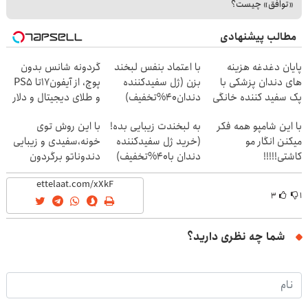
«توافق» چیست؟
مطالب پیشنهادی
پایان دغدغه هزینه
با اعتماد بنفس لبخند
گردونه شانس بدون
های دندان پزشکی با
بزن (ژل سفیدکننده
پوچ، از آیفون17تا PS5
پک سفید کننده خانگی
دندان40%تخفیف)
و طلای دیجیتال و دلار
🔥
با این شامپو همه فکر
به لبخندت زیبایی بده!
با این روش توی
میکنن انگار مو
(خرید ژل سفیدکننده
خونه،سفیدی و زیبایی
کاشتی!!!!!
دندان با40%تخفیف)
دندوناتو برگردون
(40%off)
۳
۱
شما چه نظری دارید؟