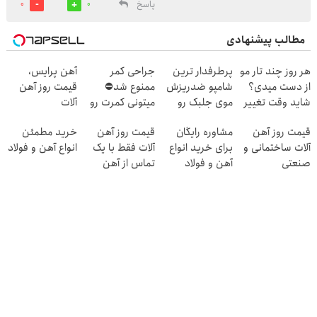
پاسخ
0
0
مطالب پیشنهادی
هر روز چند تار مو
پرطرفدار ترین
جراحی کمر
آهن پرایس،
از دست میدی؟
شامپو ضدریزش
ممنوع شد⛔
قیمت روز آهن
شاید وقت تغییر
موی جلبک رو
میتونی کمرت رو
آلات
شامپوت رسیده.
با45%تخفیف
در منزل درمان
قیمت روز آهن
مشاوره رایگان
قیمت روز آهن
خرید مطمئن
بخر
کنی! 👈🏻
آلات ساختمانی و
برای خرید انواع
آلات فقط با یک
انواع آهن و فولاد
پرسش‌نامه
صنعتی
آهن و فولاد
تماس از آهن
پرایس