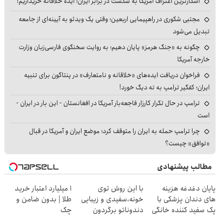
آشکارترین اعتراف آمریکا به شکست در برابر ایران؛ ایده خلاقانه خریداریم!
مجتبی شکوری در راهپیمایی اربعین؛ وقتی یک ویدئو به آیینه‌ای از جامعه
تبدیل می‌شود
چگونه به «جنگ هرمز» پایان دهیم؛ به روایت سخنگوی فارسی‌زبان وزارت
خارجه آمریکا
فراخوان دریافت ایده‌های «خلاقانه و نامتعارف» در پنتاگون برای تنبیه
ایران؛ کفگیر ترامپ به ته دیگ خورد!
ترامپ در حال تکرار کارزار فاجعه‌بار آمریکا در افغانستان - این بار در ایران -
است
چرا ترامپ حمله به ایران را متوقف کرد؛ موضع ایران و آمریکا در قبال
«توافق» چیست؟
مطالب پیشنهادی
پایان دغدغه هزینه
با این روش توی
۱ میلیارد اعتبار خرید
های دندان پزشکی با
خونه،سفیدی و زیبایی
طلا | بدون ضامن و
پک سفید کننده خانگی
دندوناتو برگردون
چک