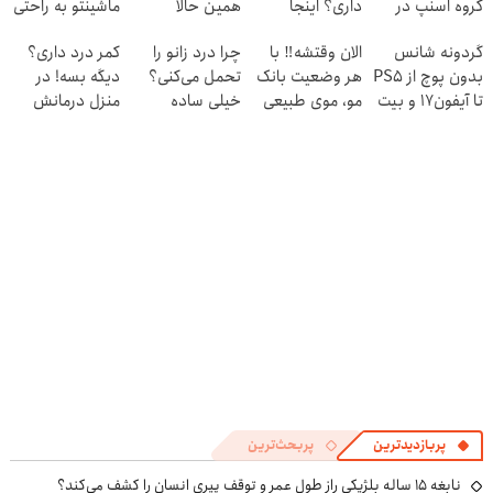
گروه اسنپ در
داری؟ اینجا
همین حالا
ماشینتو به راحتی
۱۴۰۴
سریع بفروشش
درخواست اعتبار
بفروش
گردونه شانس
الان وقتشه‼️ با
چرا درد زانو را
کمر درد داری؟
بده 🎯
بدون پوچ از PS5
هر وضعیت بانک
تحمل می‌کنی؟
دیگه بسه! در
تا آیفون17 و بیت
مو، موی طبیعی
خیلی ساده
منزل درمانش
کوین 🔥
بکار!
درمنزل درمانش
کن
کن
(◀پرسش‌نامه)
پربازدیدترین
پربحث‌ترین
نابغه ۱۵ ساله بلژیکی راز طول عمر و توقف پیری انسان را کشف می‌کند؟