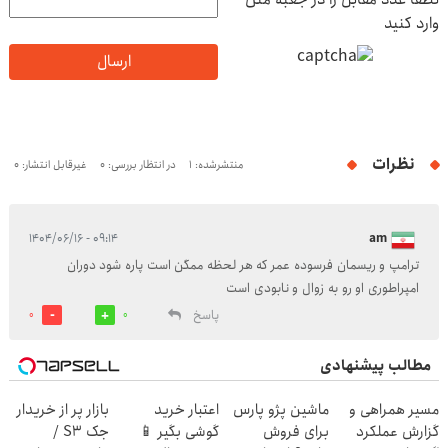
وارد کنید
ارسال
نظرات
منتشرشده: 1
در انتظار بررسی: 0
غیرقابل انتشار: 0
۰۹:۱۴ - ۱۴۰۴/۰۶/۱۶
am
ترامپ و ریسمان فرسوده عمر که هر لحظه ممگن است پاره شود دوران
امپراطوری او رو به زوال و نابودی است
پاسخ
0
0
مطالب پیشنهادی
مسیر همراهی و
ماشین پژو پارس
اعتبار خرید
بازار پر از خریدار
گزارش عملکرد
برای فروش
گوشی بگیر 📱
جک S3 /