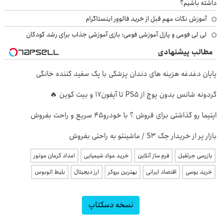
داشته باشیم؟
آموزش نکات مهم قبل از خرید فالوور اینستاگرام
لی لی فومی و پازل آموزشی فومی؛ بازی آموزشی جذاب برای رشد کودکان
مطالب پیشنهادی
پایان دغدغه هزینه های دندان پزشکی با پک سفید کننده خانگی
گردونه شانس بدون پوچ از PS5 تا آیفون17 و بیت کوین 🔥
اپتیما رو گذاشتی برای فروش ؟ با خودرو45 سریع و راحت بفروش
بازار پر از خریدار جک S3 / ماشینتو به راحتی بفروش
بازرسی جرثقیل
فرم ساز آنلاین
خرید مواد شیمیایی
امداد کرمان موتور
خرید یوسی
اقتصاد ایرانی
بهترین بروکر
ارز دیجیتال
بلیط اتوبوس
نسخه دسکتاپ