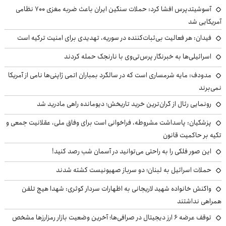
آسوشیتدپرس افشا کرد: حملات سنگین ایران باعث ضربه مغزی ۷۰۰ نظامی
آمریکایی شد
فیدان: هر فعالیت بی‌ثبات‌کننده در سوریه، تهدیدی برای امنیت ترکیه است
اسرائیلی‌ها به خبرنگار پرس‌تی‌وی با نارنجک حمله کردند
مدودف: مایه شرمساری است که در سالگرد بمباران اتمی ژاپنی‌ها نامی از آمریکا
نمی‌برند
رونمایی رئال از گران‌ترین خرید تاریخش؛ دیومانده راهی مادرید شد
پزشکیان: پاسداشت مشروطه، فراخوانی است برای وفاق ملی، عقلانیت جمعی و
تکیه بر حاکمیت قانون
این صور فلکی را به راحتی می‌توانید در آسمان شب رصد کنید!
حملات اسرائیل به لبنان؛ دو سرباز صهیونیست کشته شدند
واکنش خانواده شهید لاریجانی به اظهارات سردار کوثری: شهدا هیچ تلفن
همراهی نداشتند
توقف عرضه ۶ ارز دیجیتال در صرافی‌ها؛ آخرین وضعیت بازار رمزارزها مشخص