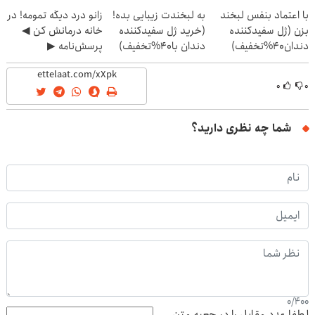
(40%off)
با اعتماد بنفس لبخند
به لبخندت زیبایی بده!
زانو درد دیگه تمومه! در
بزن (ژل سفیدکننده
(خرید ژل سفیدکننده
خانه درمانش کن ◀
دندان40%تخفیف)
دندان با40%تخفیف)
پرسش‌نامه ▶
۰
۰
شما چه نظری دارید؟
0
/
400
لطفا عدد مقابل را در جعبه متن