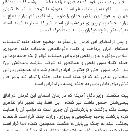
سخنرانی در دفتر خود که به صورت زنده پخش می‌شد، گفت: «به‌نظر
من، این نام بسیار مناسب‌تر است، به‌ویژه با توجه به شرایط کنونی
جهان. ما قوی‌ترین ارتش جهان را داریم. پیام تغییر نام وزارت دفاع به
وزارت جنگ پیام پیروزی بر دشمنان است. آمریکا بسیار قدرتمند است،
قدرتمندتر از آنچه دیگران بتوانند واقعاً درک کنند.»
او پس از امضای این فرمان بار دیگر به موضوع حمله علیه تاسیسات
هسته‌ای ایران پرداخت و گفت: «فرماندهی عملیات علیه جمهوری
اسلامی موفق و بدون نقص بود و این عملیات فراتر از یک حمله بود.این
حمله کاملاً بدون نقص و همانطور که شرکت سازنده بمب‌افکن بی‌۲
بیان کرد، بدون حتی کوچکترین ایرادی انجام شد.» او همچنین در این
سخنرانی مدعی شد که توانسته است هفت جنگ را تمام کند و در حال
تلاش برای پایان دادن به جنگ روسیه در اوکراین است.
پیت هگست، وزیر دفاع آمریکا که در زمان امضای این فرمان در اتاق
بیضی‌شکل حضور داشت نیز گفت: «این فقط یک تغییر نام ظاهری
نیست بلکه بازگشت و بازگرداندن آن چیزی است که ترامپ آن را هدایت
کرد؛ بازگشت روحیه جنگجویی و پیروزی. وزارت جنگ قرار است قاطعانه
بجنگد، البته نه جنگ بی‌پایان.» هگست همچنین گفت: «ما قرار است
حمله کنیم، نه فقط دفاع. حداکثر توان کشتار، نه قانون‌گرایی سست.»