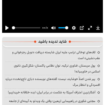
00:10
Play
Mute
Settings
PIP
Enter
Dow
fullscre
شاید ندیده باشید
لاف‌های توخالی ترامپ علیه ایران شایسته دریافت «نوبل رجزخوانی و
عقب‌نشینی» است
پول عربستان، فناوری ترکیه، توان نظامی پاکستان؛ شکل‌گیری ناتوی
اسلامی در خاورمیانه!
پیر شدن اصلاً خوشایند نیست؛ گفته‌های نویسنده «بازی تاج‌وتخت» درباره
افسردگی و انتظار مرگ
آشکارترین اعتراف آمریکا به شکست در برابر ایران؛ ایده خلاقانه خریداریم!
مجتبی شکوری در راهپیمایی اربعین؛ وقتی یک ویدئو به آیینه‌ای از جامعه