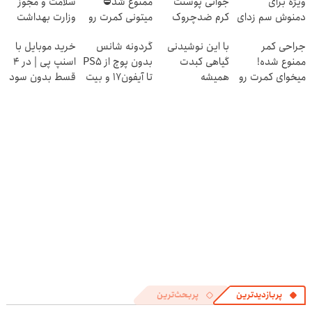
ویژه برای
جوانی پوستت
ممنوع شد⛔
سلامت و مجوز
دمنوش سم زدای
کرم ضدچروک
میتونی کمرت رو
وزارت بهداشت
کبد!(تعداد
جلبکه!40%تخفیف
در منزل درمان
جراحی کمر
با این نوشیدنی
گردونه شانس
خرید موبایل با
محدود)
کنی! 👈🏻
ممنوع شده!
گیاهی کبدت
بدون پوچ از PS5
اسنپ پی | در ۴
پرسش‌نامه
میخوای کمرت رو
همیشه
تا آیفون17 و بیت
قسط بدون سود
در منزل درمان
پرقدرته55%تخفیف
کوین 🔥
و کارمزد!
کنی؟
((پرسش‌نامه))
پربازدیدترین
پربحث‌ترین