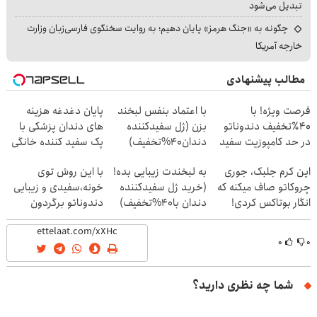
تبدیل می‌شود
چگونه به «جنگ هرمز» پایان دهیم؛ به روایت سخنگوی فارسی‌زبان وزارت
خارجه آمریکا
مطالب پیشنهادی
فرصت ویژه! با
با اعتماد بنفس لبخند
پایان دغدغه هزینه
40٪تخفیف دندوناتو
بزن (ژل سفیدکننده
های دندان پزشکی با
در حد کامپوزیت سفید
دندان40%تخفیف)
پک سفید کننده خانگی
کن
این کرم جلبک، جوری
به لبخندت زیبایی بده!
با این روش توی
چروکاتو صاف میکنه که
(خرید ژل سفیدکننده
خونه،سفیدی و زیبایی
انگار بوتاکس کردی!
دندان با40%تخفیف)
دندوناتو برگردون
(تخفیف ویژه)
(40%off)
۰
۰
شما چه نظری دارید؟