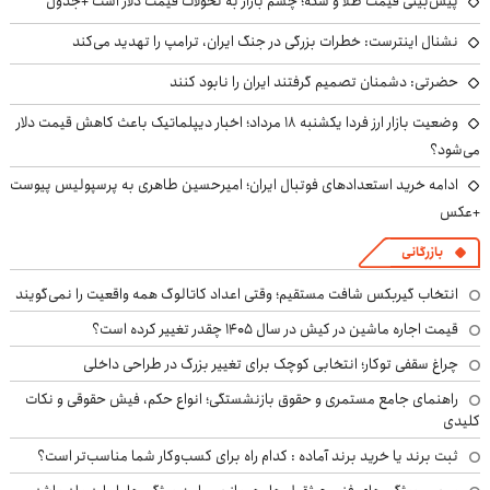
پیش‌بینی قیمت طلا و سکه؛ چشم بازار به تحولات قیمت دلار است +جدول
نشنال اینترست: خطرات بزرگی در جنگ ایران، ترامپ را تهدید می‌کند
حضرتی: دشمنان تصمیم گرفتند ایران را نابود کنند
وضعیت بازار ارز فردا یکشنبه ۱۸ مرداد؛ اخبار دیپلماتیک باعث کاهش قیمت دلار
می‌شود؟
ادامه خرید استعدادهای فوتبال ایران؛ امیرحسین طاهری به پرسپولیس پیوست
+عکس
بازرگانی
انتخاب گیربکس شافت مستقیم؛ وقتی اعداد کاتالوگ همه واقعیت را نمی‌گویند
قیمت اجاره ماشین در کیش در سال ۱۴۰۵ چقدر تغییر کرده است؟
چراغ سقفی توکار؛ انتخابی کوچک برای تغییر بزرگ در طراحی داخلی
راهنمای جامع مستمری و حقوق بازنشستگی؛ انواع حکم، فیش حقوقی و نکات
کلیدی
ثبت برند یا خرید برند آماده : کدام راه برای کسب‌وکار شما مناسب‌تر است؟