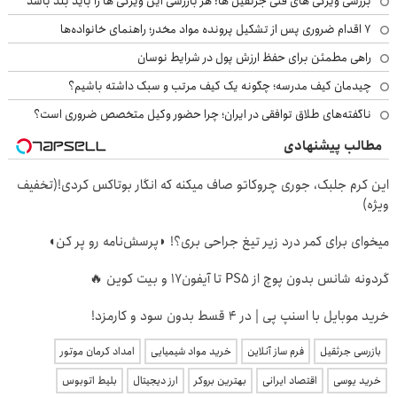
بررسی ویژگی های فنی جرثقیل ها: هر بازرسی این ویژگی ها را باید بلد باشد
۷ اقدام ضروری پس از تشکیل پرونده مواد مخدر؛ راهنمای خانواده‌ها
راهی مطمئن برای حفظ ارزش پول در شرایط نوسان
چیدمان کیف مدرسه؛ چگونه یک کیف مرتب و سبک داشته باشیم؟
ناگفته‌های طلاق توافقی در ایران؛ چرا حضور وکیل متخصص ضروری است؟
مطالب پیشنهادی
این کرم جلبک، جوری چروکاتو صاف میکنه که انگار بوتاکس کردی!(تخفیف
ویژه)
میخوای برای کمر درد زیر تیغ جراحی بری؟! ◗پرسش‌نامه رو پر کن◖
گردونه شانس بدون پوچ از PS5 تا آیفون17 و بیت کوین 🔥
خرید موبایل با اسنپ پی | در ۴ قسط بدون سود و کارمزد!
بازرسی جرثقیل
فرم ساز آنلاین
خرید مواد شیمیایی
امداد کرمان موتور
خرید یوسی
اقتصاد ایرانی
بهترین بروکر
ارز دیجیتال
بلیط اتوبوس