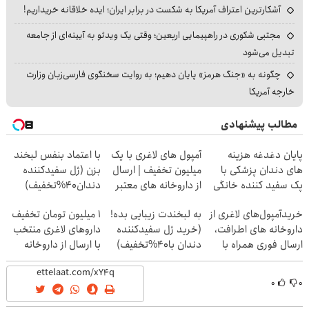
آشکارترین اعتراف آمریکا به شکست در برابر ایران؛ ایده خلاقانه خریداریم!
مجتبی شکوری در راهپیمایی اربعین؛ وقتی یک ویدئو به آیینه‌ای از جامعه
تبدیل می‌شود
چگونه به «جنگ هرمز» پایان دهیم؛ به روایت سخنگوی فارسی‌زبان وزارت
خارجه آمریکا
مطالب پیشنهادی
پایان دغدغه هزینه
آمپول های لاغری با یک
با اعتماد بنفس لبخند
های دندان پزشکی با
میلیون تخفیف | ارسال
بزن (ژل سفیدکننده
پک سفید کننده خانگی
از داروخانه های معتبر
دندان40%تخفیف)
خریدآمپول‌های لاغری از
به لبخندت زیبایی بده!
۱ میلیون تومان تخفیف
داروخانه های اطرافت،
(خرید ژل سفیدکننده
داروهای لاغری منتخب
ارسال فوری همراه با
دندان با40%تخفیف)
با ارسال از داروخانه
پک یخ!
نزدیکت
۰
۰