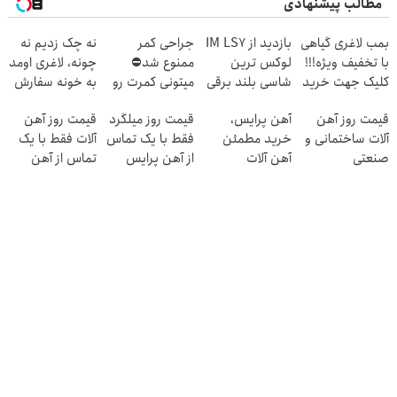
مطالب پیشنهادی
بمب لاغری گیاهی
بازدید از IM LS7
جراحی کمر
نه چک زدیم نه
با تخفیف ویژه!!!
لوکس ترین
ممنوع شد⛔
چونه، لاغری اومد
کلیک جهت خرید
شاسی بلند برقی
میتونی کمرت رو
به خونه سفارش
ایران در باشگاه
در منزل درمان
چربیسوز با
قیمت روز آهن
آهن پرایس،
قیمت روز میلگرد
قیمت روز آهن
انقلاب
کنی! 👈🏻
60%تخفیف
آلات ساختمانی و
خرید مطمئن
فقط با یک تماس
آلات فقط با یک
پرسش‌نامه
صنعتی
آهن آلات
از آهن پرایس
تماس از آهن
پرایس