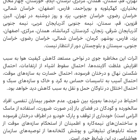
تهران، قم، سمنان، همدان، مرکزی، لرستان، ایلام، خوزستان، چهار محال
بختیاری، کهگیلویه و بویراحمد، فارس، اصفهان، خراسان شمالی،
خراسان رضوی، خراسان جنوبی، یزد و روز دوشنبه در تهران، البرز،
قزوین، قم، سمنان، نیمه جنوبی آذربایجان غربی، نیمه جنوبی
آذربایجان شرقی، زنجان، کردستان، کرمانشاه، همدان، مرکزی، اصفهان،
یزد، فارس، بوشهر، کرمان، خراسان شمالی، خراسان رضوی، خراسان
جنوبی، سیستان و بلوچستان دور از انتظار نیست.
اثرات این مخاطره جوی در نواحی مستعد کاهش کیفیت هوا به سبب
افزایش غلظت آلاینده‌ها، احتمال سقوط اشیاء از ارتفاعات، احتمال
شکستن نهال و درختان فرسوده، احتمال خسارت به سازه‌های موقت،
احتمال آسیب به تاسیسات حساس به گرد و خاک و سازه‌های سبک و
احتمال اختلال در ناوگان حمل و نقل به سبب کاهش دید خواهد بود.
احتیاط در ترددها به‌ویژه بین شهری، عدم حضور بیماران تنفسی، افراد
سالخورده و کودکان در فضای باز (در صورت ضرورت، استفاده از ماسک
الزامی است) خودداری از توقف و پارک خودرو در اطراف درختان فرسوده
و ساختمان‌های نیمه‌کاره و اطمینان از استحکام سازه‌های موقت از
جمله تابلوهای تبلیغاتی و پوشش گلخانه‌ها از توصیه‌های سازمان
هواشناسی در این شرایط جوی است.