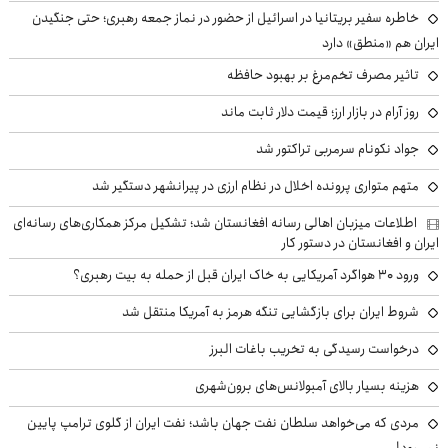
خاطره سفیر بریتانیا در اسرائیل از حضور در نماز جمعه رهبری؛ حتی جنگیدن
ایران هم «منطق» دارد
تاثیر مصرف تخم‌مرغ بر بهبود حافظه
روز آرام در بازار ارز؛ قیمت دلار ثابت ماند
جواد نکونام سرمربی تراکتور شد
متهم متواری پرونده اخلال در نظام ارزی در پیرانشهر دستگیر شد
اطلاعات میزبان اهالی رسانه افغانستان شد؛ تشکیل مرکز همکاری‌های رسانه‌ای
ایران و افغانستان در دستور کار
ورود ۳۰ هواگرد آمریکایی به خاک ایران قبل از حمله به بیت رهبری؟
شروط ایران برای بازگشایی تنگه هرمز به آمریکا منتقل شد
درخواست رسیدگی به تخریب باغات البرز
هزینه بسیار بالای آمبولانس‌های برون‌شهری
مردی که می‌خواهد سلطان نفت جهان باشد؛ نفت ایران از گلوی ترامپ پایین