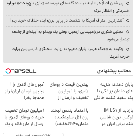
پیر شدن اصلاً خوشایند نیست؛ گفته‌های نویسنده «بازی تاج‌وتخت» درباره
افسردگی و انتظار مرگ
آشکارترین اعتراف آمریکا به شکست در برابر ایران؛ ایده خلاقانه خریداریم!
مجتبی شکوری در راهپیمایی اربعین؛ وقتی یک ویدئو به آیینه‌ای از جامعه
تبدیل می‌شود
چگونه به «جنگ هرمز» پایان دهیم؛ به روایت سخنگوی فارسی‌زبان وزارت
خارجه آمریکا
مطالب پیشنهادی
پایان دغدغه هزینه
بهترین قیمت داروهای
آمپول‌های لاغری را ۱
های دندان پزشکی با
لاغری، با ۱ میلیون
میلیون تومان ارزان‌تر از
پک سفید کننده خانگی
تخفیف و ارسال از
همه‌جا بخر!
داروخانه‌
بازدید از IM LS7
با اعتماد بنفس لبخند
1 میلیون تومان تخفیف
لوکس ترین شاسی
بزن (ژل سفیدکننده
خرید داروهای لاغری با
بلند برقی ایران در
دندان40%تخفیف)
ارسال از داروخانه و پک
باشگاه انقلاب
یخ!