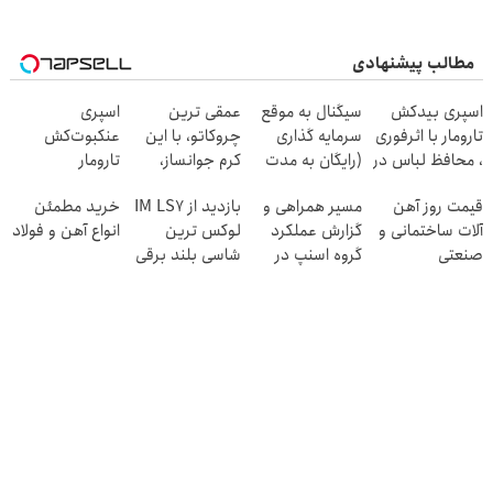
مطالب پیشنهادی
اسپری بیدکش
سیگنال به موقع
عمقی ترین
اسپری
تارومار با اثرفوری
سرمایه گذاری
چروکاتو، با این
عنکبوت‌‌کش
، محافظ لباس در
(رایگان به مدت
کرم جوانساز،
تارومار
مقابل بید
محدود)
صاف کن(50%
ازبین‌برنده انواع
قیمت روز آهن
مسیر همراهی و
بازدید از IM LS7
خرید مطمئن
تخفیف سفارش
عنکبوت
آلات ساختمانی و
گزارش عملکرد
لوکس ترین
انواع آهن و فولاد
فوری)
صنعتی
گروه اسنپ در
شاسی بلند برقی
۱۴۰۴
ایران در باشگاه
انقلاب