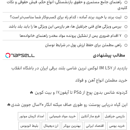
راهنمای جامع مستمری و حقوق بازنشستگی؛ انواع حکم، فیش حقوقی و نکات
کلیدی
ثبت برند یا خرید برند آماده : کدام راه برای کسب‌وکار شما مناسب‌تر است؟
بررسی ویژگی های فنی جرثقیل ها: هر بازرسی این ویژگی ها را باید بلد باشد
۷ اقدام ضروری پس از تشکیل پرونده مواد مخدر؛ راهنمای خانواده‌ها
راهی مطمئن برای حفظ ارزش پول در شرایط نوسان
مطالب پیشنهادی
بازدید از IM LS7 لوکس ترین شاسی بلند برقی ایران در باشگاه انقلاب
خرید مطمئن انواع آهن و فولاد
گردونه شانس بدون پوچ از PS5 تا آیفون17 و بیت کوین 🔥
این گیاه دریایی پوستت رو طوری صاف میکنه انگار 20سال جوون شدی🔥
بازرسی جرثقیل
فرم ساز آنلاین
خرید مواد شیمیایی
امداد کرمان موتور
خرید یوسی
اقتصاد ایرانی
بهترین بروکر
ارز دیجیتال
بلیط اتوبوس