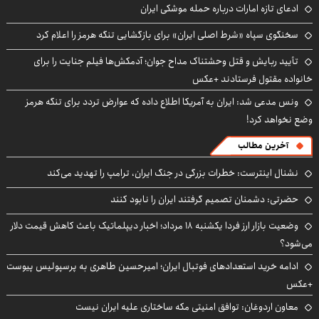
ادعای تازه امارات درباره حمله موشکی ایران
سخنگوی سپاه «شرط اصلی ایران» برای بازگشایی تنگه هرمز را اعلام کرد
تأیید ربایش و قتل وحشتناک مداح جوان؛ آدمکش‌ها فیلم جنایت را برای
خانواده مقتول فرستادند +عکس
ونس مدعی شد: ایران به آمریکا اطلاع داده که عوارض تردد برای تنگه هرمز
وضع نخواهد کرد!
آخرین مطالب
نشنال اینترست: خطرات بزرگی در جنگ ایران، ترامپ را تهدید می‌کند
حضرتی: دشمنان تصمیم گرفتند ایران را نابود کنند
وضعیت بازار ارز فردا یکشنبه ۱۸ مرداد؛ اخبار دیپلماتیک باعث کاهش قیمت دلار
می‌شود؟
ادامه خرید استعدادهای فوتبال ایران؛ امیرحسین طاهری به پرسپولیس پیوست
+عکس
معاون اردوغان: توافق امنیتی مکه ساختاری علیه ایران نیست