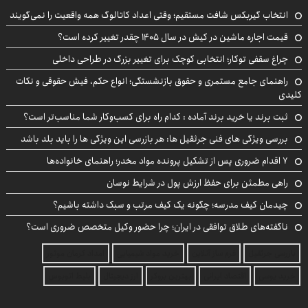
انتخاب گیربکس شافت مستقیم؛ وقتی اعداد کاتالوگ همه واقعیت را نمی‌گویند
قیمت اجاره ماشین در کیش در سال ۱۴۰۵ چقدر تغییر کرده است؟
چراغ سقفی توکار؛ انتخابی کوچک برای تغییر بزرگ در طراحی داخلی
راهنمای جامع مستمری و حقوق بازنشستگی؛ انواع حکم، فیش حقوقی و نکات
کلیدی
ثبت برند یا خرید برند آماده : کدام راه برای کسب‌وکار شما مناسب‌تر است؟
بررسی ویژگی های فنی جرثقیل ها: هر بازرسی این ویژگی ها را باید بلد باشد
۷ اقدام ضروری پس از تشکیل پرونده مواد مخدر؛ راهنمای خانواده‌ها
راهی مطمئن برای حفظ ارزش پول در شرایط نوسان
چیدمان کیف مدرسه؛ چگونه یک کیف مرتب و سبک داشته باشیم؟
ناگفته‌های طلاق توافقی در ایران؛ چرا حضور وکیل متخصص ضروری است؟
بازرسی جرثقیل
فرم ساز آنلاین
خرید مواد شیمیایی
امداد کرمان موتور
خرید یوسی
اقتصاد ایرانی
بهترین بروکر
ارز دیجیتال
بلیط اتوبوس