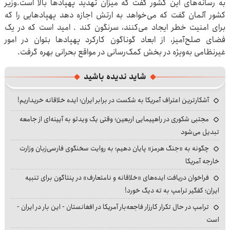
به رسانه‌های این کشور گفت که میزان تهدید پهپادها بالا است.وزیر
کشور آلمان گفت که می‌خواهد به ارتش اجازه دهد پهپادهایی را که
برای امنیت خطر ایجاد می‌کنند، سرنگون کند . امید است که در یک
فضای صلح‌آمیز، از ابعاد گوناگون کارکرد پهپادها بتوان در امور
غیرنظامی به‌ویژه در بخش کمک‌رسانی در مواقع بحرانی بهره گرفت.
شاید ندیده باشید
آشکارترین اعتراف آمریکا به شکست در برابر ایران؛ ایده خلاقانه خریداریم!
مجتبی شکوری در راهپیمایی اربعین؛ وقتی یک ویدئو به آیینه‌ای از جامعه
تبدیل می‌شود
چگونه به «جنگ هرمز» پایان دهیم؛ به روایت سخنگوی فارسی‌زبان وزارت
خارجه آمریکا
فراخوان دریافت ایده‌های «خلاقانه و نامتعارف» در پنتاگون برای تنبیه
ایران؛ کفگیر ترامپ به ته دیگ خورد!
ترامپ در حال تکرار کارزار فاجعه‌بار آمریکا در افغانستان - این بار در ایران -
است