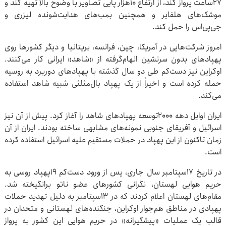
۲۷ساعت پرواز کند، از ارتفاع ۱۰هزار پایی تصاویر با وضوح بالا تهیه کند و
موشک‌های هلفایر و همچنین بمب‌های هدایت‌شونده لیزری و
جی‌پی‌اس را حمل کند.
امروز شرکت‌هایی در آمریکا، چین، فرانسه، بریتانیا و دیگر کشورها روی
پهپادهای بدون سرنشین الهام‌گرفته از «شاهد» ایرانی کار می‌کنند.
اوکراین نیز دست‌کم طی دو سال گذشته با پهپادهای دوربرد به روسیه
حمله کرده است و اخیراً از یک پهپاد بال‌مثلثی شبیه شاهد استفاده
می‌کند.
ایران اوایل دهه ۲۰۰۰توسعه پهپادهای شاهد را آغاز کرد. پیش از آن نیز
اسرائیل و آفریقای جنوبی نمونه‌های مشابهی ساخته بودند. ایران از آن
زمان تاکنون از این پهپاد در حملات مستقیم علیه اسرائیل استفاده کرده
است.
در تاریخ ۱۷سپتامبر سال جاری، پس از ورود دست‌کم ۱۹پهپاد روسی به
حریم هوایی لهستان، نگرانی کشورهای عضو ناتو برانگیخته شد.
مقام‌های لهستان اعلام کردند که در ۱۳سپتامبر به دلیل تهدید حملات
پهپادی در مناطق هم‌جوار اوکراین، جنگنده‌های لهستانی و متحدان در
قالب یک عملیات «پیشگیرانه» در حریم هوایی این کشور به پرواز