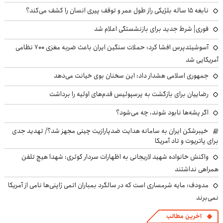
نابغه ۱۵ ساله بلژیکی راز طول عمر و توقف پیری انسان را کشف می‌کند؟
فوری| شرط جدید برای بازنشستگی اعلام شد
آسوشیتدپرس افشا کرد: حملات سنگین ایران باعث ضربه مغزی ۷۰۰ نظامی
آمریکایی شد
جمهوری اسلامی هشدار داد: این سخنان بوی خیانت می‌دهد
رضاییان برای بازگشت به پرسپولیس قدم‌های اولیه را برداشت
اگر پشه‌ها نابود شوند، چه می‌شود؟
خیبرشکن ایران به سامانه هدایت ضدپارازیت چینی مجهز شد؟/ تهدید جدی
برای پاتریوت و تاد آمریکا
واکنش خانواده شهید لاریجانی به اظهارات سردار کوثری: شهدا هیچ تلفن
همراهی نداشتند
مدودف: مایه شرمساری است که در سالگرد بمباران اتمی ژاپنی‌ها نامی از آمریکا
نمی‌برند
آخرین مطالب