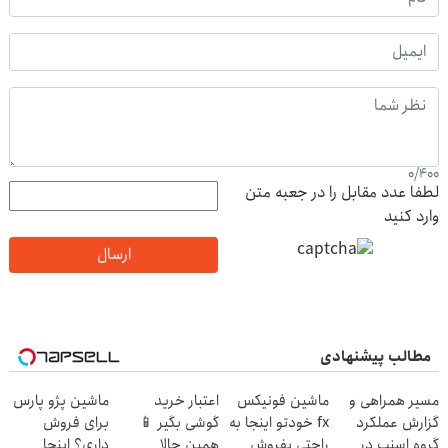
0
/
400
لطفا عدد مقابل را در جعبه متن
وارد کنید
ارسال
مطالب پیشنهادی
مسیر همراهی و
ماشین فونیکس
اعتبار خرید
ماشین پژو پارس
گزارش عملکرد
fx خودتو اینجا به
گوشی بگیر 📱
برای فروش
گروه اسنپ در
راحتی بفروش
همین حالا
داری؟ اینجا