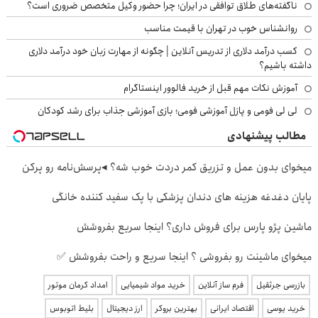
ناگفته‌های طلاق توافقی در ایران؛ چرا حضور وکیل متخصص ضروری است؟
روانشناس خوب در تهران با قیمت مناسب
کسب درآمد دلاری از تدریس آنلاین | چگونه از مهارت زبان خود درآمد دلاری
داشته باشیم؟
آموزش نکات مهم قبل از خرید فالوور اینستاگرام
لی لی فومی و پازل آموزشی فومی؛ بازی آموزشی جذاب برای رشد کودکان
مطالب پیشنهادی
میخوای بدون عمل و تزریق کمر دردت خوب شه؟ ◂پرسش‌نامه رو پرکن
پایان دغدغه هزینه های دندان پزشکی با پک سفید کننده خانگی
ماشین پژو پارس برای فروش داری؟ اینجا سریع بفروشش
میخوای ماشینت رو بفروشی ؟ اینجا سریع و راحت بفروشش ✅
بازرسی جرثقیل
فرم ساز آنلاین
خرید مواد شیمیایی
امداد کرمان موتور
خرید یوسی
اقتصاد ایرانی
بهترین بروکر
ارز دیجیتال
بلیط اتوبوس