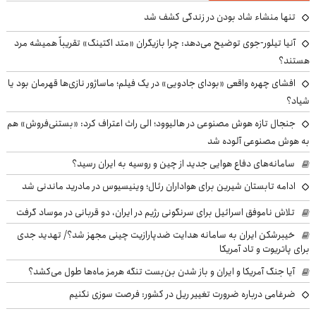
تنها منشاء شاد بودن در زندگی کشف شد
آنیا تیلور-جوی توضیح می‌دهد: چرا بازیگران «متد اکتینگ» تقریباً همیشه مرد
هستند؟
افشای چهره واقعی «بودای جادویی» در یک فیلم؛ ماساژور نازی‌ها قهرمان بود یا
شیاد؟
جنجال تازه هوش مصنوعی در هالیوود؛ الی راث اعتراف کرد: «بستنی‌فروش» هم
به هوش مصنوعی آلوده شد
سامانه‌های دفاع هوایی جدید از چین و روسیه به ایران رسید؟
ادامه تابستان شیرین برای هواداران رئال؛ وینیسیوس در مادرید ماندنی شد
تلاش ناموفق اسرائیل برای سرنگونی رژیم در ایران، دو قربانی در موساد گرفت
خیبرشکن ایران به سامانه هدایت ضدپارازیت چینی مجهز شد؟/ تهدید جدی
برای پاتریوت و تاد آمریکا
آیا جنگ آمریکا و ایران و باز شدن بن‌بست تنگه هرمز ماه‌ها طول می‌کشد؟
ضرغامی درباره ضرورت تغییر ریل در کشور: فرصت سوزی نکنیم