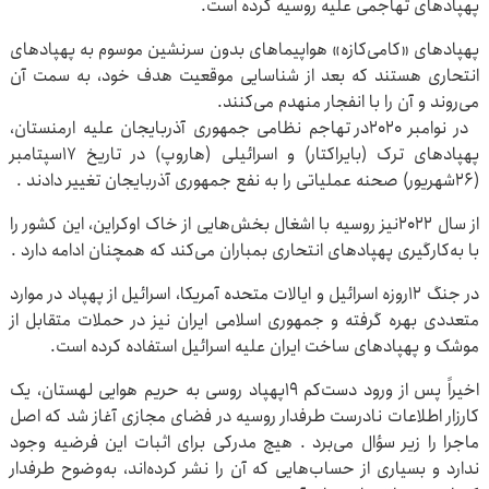
پهپادهای تهاجمی علیه روسیه کرده است.
پهپادهای «کامی‌کازه» هواپیماهای بدون سرنشین موسوم به پهپادهای
انتحاری هستند که بعد از شناسایی موقعیت هدف خود، به سمت آن
می‌روند و آن را با انفجار منهدم می‌کنند.
در نوامبر ۲۰۲۰در تهاجم نظامی جمهوری آذربایجان علیه ارمنستان،
پهپادهای ترک (بایراکتار) و اسرائیلی (هاروپ) در تاریخ ۱۷سپتامبر
(۲۶شهریور) صحنه عملیاتی را به نفع جمهوری آذربایجان تغییر دادند .
از سال ۲۰۲۲نیز روسیه با اشغال بخش‌هایی از خاک اوکراین، این کشور را
با به‌کارگیری پهپادهای انتحاری بمباران می‌کند که همچنان ادامه دارد .
در جنگ ۱۲روزه اسرائیل و ایالات متحده آمریکا، اسرائیل از پهپاد در موارد
متعددی بهره گرفته و جمهوری اسلامی ایران نیز در حملات متقابل از
موشک و پهپادهای ساخت ایران علیه اسرائیل استفاده کرده است.
اخیراً پس از ورود دست‌کم ۱۹پهپاد روسی به حریم هوایی لهستان، یک
کارزار اطلاعات نادرست طرفدار روسیه در فضای مجازی آغاز شد که اصل
ماجرا را زیر سؤال می‌برد . هیچ مدرکی برای اثبات این فرضیه وجود
ندارد و بسیاری از حساب‌هایی که آن را نشر کرده‌اند، به‌وضوح طرفدار