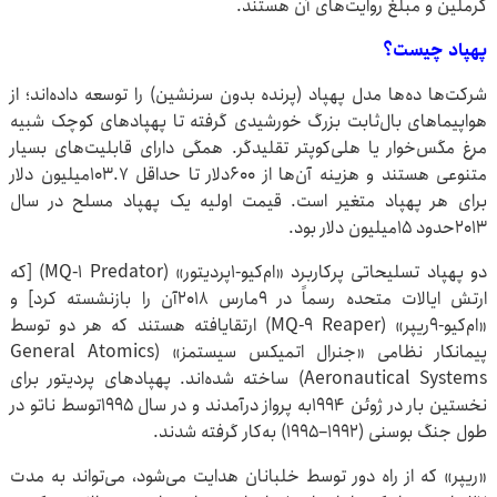
کرملین و مبلغ روایت‌های آن هستند.
پهپاد چیست؟
شرکت‌ها ده‌ها مدل پهپاد (پرنده بدون سرنشین) را توسعه داده‌اند؛ از
هواپیماهای بال‌ثابت بزرگ خورشیدی گرفته تا پهپادهای کوچک شبیه
مرغ مگس‌خوار یا هلی‌کوپتر تقلیدگر. همگی دارای قابلیت‌های بسیار
متنوعی هستند و هزینه آن‌ها از ۶۰۰دلار تا حداقل ۱۰۳.۷میلیون دلار
برای هر پهپاد متغیر است. قیمت اولیه یک پهپاد مسلح در سال
۲۰۱۳حدود ۱۵میلیون دلار بود.
دو پهپاد تسلیحاتی پرکاربرد «ام‌کیو-۱پردیتور» (MQ-۱ Predator) [که
ارتش ایالات متحده رسماً در ۹مارس ۲۰۱۸آن را بازنشسته کرد] و
«ام‌کیو-۹ریپر» (MQ-۹ Reaper) ارتقایافته هستند که هر دو توسط
پیمانکار نظامی «جنرال اتمیکس سیستمز» (General Atomics
Aeronautical Systems) ساخته شده‌اند. پهپادهای پردیتور برای
نخستین بار در ژوئن ۱۹۹۴به پرواز درآمدند و در سال ۱۹۹۵توسط ناتو در
طول جنگ بوسنی (۱۹۹۲–۱۹۹۵) به‌کار گرفته شدند.
«ریپر» که از راه دور توسط خلبانان هدایت می‌شود، می‌تواند به مدت