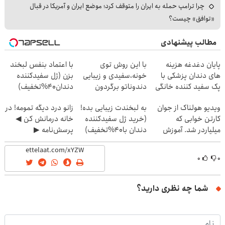
چرا ترامپ حمله به ایران را متوقف کرد؛ موضع ایران و آمریکا در قبال
«توافق» چیست؟
مطالب پیشنهادی
پایان دغدغه هزینه
با این روش توی
با اعتماد بنفس لبخند
های دندان پزشکی با
خونه،سفیدی و زیبایی
بزن (ژل سفیدکننده
پک سفید کننده خانگی
دندوناتو برگردون
دندان40%تخفیف)
(40%off)
ویدیو هولناک از جوان
به لبخندت زیبایی بده!
زانو درد دیگه تمومه! در
کارتن خوابی که
(خرید ژل سفیدکننده
خانه درمانش کن ◀
میلیاردر شد. آموزش
دندان با40%تخفیف)
پرسش‌نامه ▶
رایگان
۰
۰
شما چه نظری دارید؟