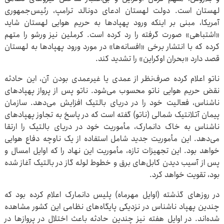
لهستان است. دولت لهستان ادعای دونالد ترامپ، رئیس‌جمهوری
آمریکا، مبنی بر اینکه ورود پهپادها به حریم هوایی لهستان شاید
«اشتباهی» صورت گرفته را رد کرده است. کرملین نیز ورشو را متهم
کرده که با انتشار برخی «افسانه‌ها» در مورد ورود پهپادها به لهستان
قصد دارد «بحران اوکراین» را تشدید کند.
ناتو اعلام کرده صرف‌نظر از عمدی یا غیرعمدی بودن آن، این حادثه
نقض حریم هوایی ناتو محسوب می‌شود. ناتو پس از پرواز پهپادهای
ناشناس، فعالیت خود را در دریای بالتیک افزایش می‌دهد. سازمان
پیمان آتلانتیک شمالی (ناتو) گفته است که در پاسخ به تجاوز پهپادهای
ناشناس به خاک دانمارک، مأموریت خود در دریای بالتیک را ارتقا
می‌دهد. این مأموریت جدید شامل استفاده از یک ناوچه دفاع هوایی
خواهد بود. این تجهیزات تازه، مأموریت این نهاد را که اوایل امسال و
پس از آسیب دیدن کابل‌های برق و خطوط لوله گاز در بالتیک آغاز شده
بود، تقویت خواهد کرد.
در روزهای گذشته (اوایل مهرماه) پلیس دانمارک اعلام کرده بود که
چندین پهپاد ناشناس در نزدیکی پایگاه‌های نظامی این کشور مشاهده
شده‌اند. در اوایل هفته نیز چندین حادثه باعث اختلال در پروازها در