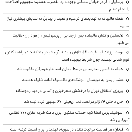
پزشکیان: اگر در خیابان مشکلی وجود دارد مقصر ما هستیم؛ مجبوریم اصلاحات
را انجام دهیم
طعنه قالیباف به تهدیدهای ترامپ: واقعیت را بپذیر/ به نمایش بیشتری نیاز
نداریم
نخستین واکنش عالیشاه پس از جدایی از پرسپولیس: از هواداران حلالیت
می‌طلبم
یوسف پزشکیان: افراد عاقل تلاش می‌کنند آرامش در منطقه حاکم باشد؛ کنترل
تورم شدنی نیست، چون شرایط پیچیده است
حمله به قشم و بندرعباس توسط معاون استاندار هرمزگان تکذیب شد
هشدار یمن به عربستان: موشک‌های بالستیک آماده شلیک هستند
پیروزی استقلال تهران با درخشش سحرخیزان و آسانی در دیدار دوستانه
جان باختن ۲۴ زائر در تصادفات اربعینی؛ ۶۷ میلیون تردد ثبت شد
آسوشیتدپرس افشا کرد: حملات سنگین ایران باعث ضربه مغزی ۷۰۰ نظامی
آمریکایی شد
فیدان: هر فعالیت بی‌ثبات‌کننده در سوریه، تهدیدی برای امنیت ترکیه است