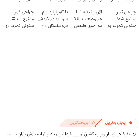
۱۴۰۴
درخواست اعتبار
سریع بفروشش
جراحی کمر
الان وقتشه‼️ با
تا 3میلیارد وام
جراحی کمر
بده 🎯
ممنوع شد!
هر وضعیت بانک
سرمایه در گردش
ممنوع شد⛔
میتونی کمرت رو
مو، موی طبیعی
فروشندگان =>
میتونی کمرت رو
در منزل درمان
بکار!
فروشگاهت رو
در منزل درمان
کنی!
ثبت کن
کنی! 👈🏻
((پرسش‌نامه))
پرسش‌نامه
پربازدیدترین
پربحث‌ترین
نفوذ جریان بارش‌زا به کشور/ امروز و فردا این مناطق آماده بارش باران باشند