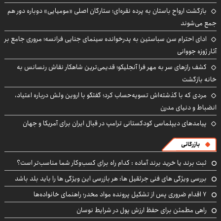
بازگشت ارواح باستان به پرده نقره‌ای؛ ستارگان اصلی «مومیایی» دوباره دور هم
جمع می‌شوند
ادای احترام سن سباستین به پدرخوانده سینمای جنایی فرانسه؛ مروری جامع بر
آثار ژوزه جووانی
کشف رازهای سر به مهر فرا آنجلیکو؛ قدیمی‌ترین شاهکار نقاش رنسانس به
خانه بازگشت
مردی که با گذشته‌اش تسویه‌حساب کرد؛ گفتگو با اروین ولش درباره اعتیاد،
انضباط و دنیای مدرن
پیامدهای دیپلماسی کودکستانی ترامپ در قبال ایران برای آمریکا و جهان
بازرگانی
ثبت برند یا خرید برند آماده : کدام راه برای کسب‌وکار شما مناسب‌تر است؟
بررسی ویژگی های فنی جرثقیل ها: هر بازرسی این ویژگی ها را باید بلد باشد
۷ اقدام ضروری پس از تشکیل پرونده مواد مخدر؛ راهنمای خانواده‌ها
راهی مطمئن برای حفظ ارزش پول در شرایط نوسان