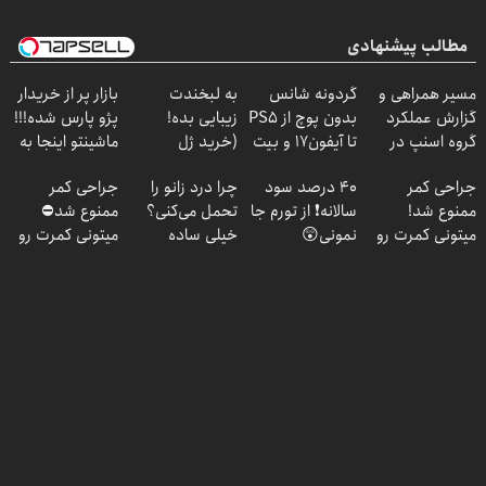
مطالب پیشنهادی
مسیر همراهی و
گردونه شانس
به لبخندت
بازار پر از خریدار
گزارش عملکرد
بدون پوچ از PS5
زیبایی بده!
پژو پارس شده!!!
گروه اسنپ در
تا آیفون17 و بیت
(خرید ژل
ماشینتو اینجا به
۱۴۰۴
کوین 🔥
سفیدکننده
راحتی بفروش
جراحی کمر
40 درصد سود
چرا درد زانو را
جراحی کمر
دندان
ممنوع شد!
سالانه❗ از تورم جا
تحمل می‌کنی؟
ممنوع شد⛔
با40%تخفیف)
میتونی کمرت رو
نمونی😲
خیلی ساده
میتونی کمرت رو
در منزل درمان
درمنزل درمانش
در منزل درمان
کنی!
کن
کنی! 👈🏻
((پرسش‌نامه))
پرسش‌نامه