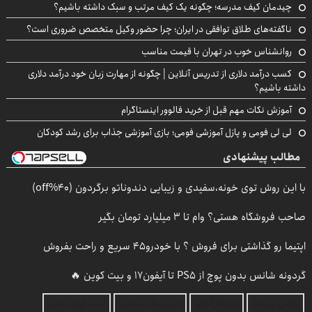
چیدمان کیف مدرسه؛ چگونه یک کیف مرتب و سبک داشته باشیم؟
ناگفته‌های طلاق توافقی در ایران؛ چرا حضور وکیل متخصص ضروری است؟
روانشناس خوب در تهران با قیمت مناسب
کسب درآمد دلاری از تدریس آنلاین | چگونه از مهارت زبان خود درآمد دلاری
داشته باشیم؟
آموزش نکات مهم قبل از خرید فالوور اینستاگرام
لی لی فومی و پازل آموزشی فومی؛ بازی آموزشی جذاب برای رشد کودکان
مطالب پیشنهادی
با این روش توی خونه،سفیدی و زیبایی دندوناتو برگردون (40%off)
صاحب فروشگاه هستی؟ وام تا ۳ میلیارد تومان بگیر
اپتیما رو گذاشتی برای فروش ؟ با خودرو45 سریع و راحت بفروش
گردونه شانس بدون پوچ از PS5 تا آیفون17 و بیت کوین 🔥
بازرسی جرثقیل
فرم ساز آنلاین
خرید مواد شیمیایی
امداد کرمان موتور