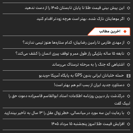
این پیش بینی قیمت طلا تا پایان تابستان ۱۴۰۵ را از دست ندهید
اگر موهایتان نازک شده، بهتر است هرچه زودتر اقدام کنید
آخرین مطالب
از مهدی طارمی تا رامین رضاییان؛ کدام ستاره‌ها هنوز تیمی ندارند؟
نابغه ۱۵ ساله بلژیکی راز طول عمر و توقف پیری انسان را کشف می‌کند؟
اشتباهی که جنگ را به مرحله ترسناک می‌رساند
حمله خلبانان ایرانی بدون GPS به پایگاه آمریکا +ویدیو
دستاورد جدید ایران از بمب اتم هم بهتر است!
درگذشت یار دیرین روزنامه اطلاعات؛ استاد ابوالقاسم قاسم‌زاده دعوت حق را
لبیک گفت
با رعایت این سه مورد در میانسالی، خطر زوال عقل را ۱۳ سال به تأخیر بیندازید
افزایش قیمت طلا امروز پنجشنبه ۱۵ مرداد ۱۴۰۵