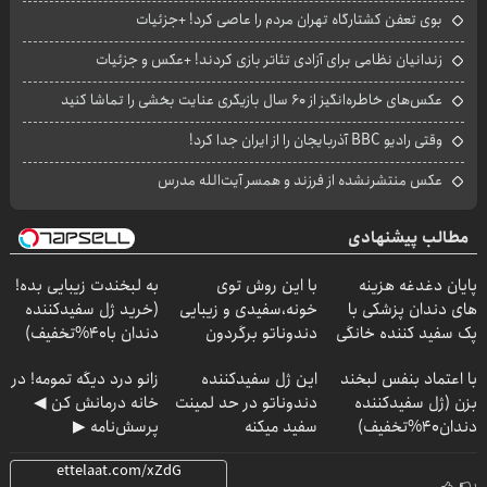
بوی تعفن کشتارگاه تهران مردم را عاصی کرد! +جزئیات
زندانیان نظامی برای آزادی تئاتر بازی کردند! +عکس و جزئیات
عکس‌های خاطره‌انگیز از ۶۰ سال بازیگری عنایت بخشی را تماشا کنید
وقتی رادیو BBC آذربایجان را از ایران جدا کرد!
عکس منتشرنشده از فرزند و همسر آیت‌الله مدرس
مطالب پیشنهادی
پایان دغدغه هزینه
با این روش توی
به لبخندت زیبایی بده!
های دندان پزشکی با
خونه،سفیدی و زیبایی
(خرید ژل سفیدکننده
پک سفید کننده خانگی
دندوناتو برگردون
دندان با40%تخفیف)
(40%off)
با اعتماد بنفس لبخند
این ژل سفیدکننده
زانو درد دیگه تمومه! در
بزن (ژل سفیدکننده
دندوناتو در حد لمینت
خانه درمانش کن ◀
دندان40%تخفیف)
سفید میکنه
پرسش‌نامه ▶
(40%تخفیف)