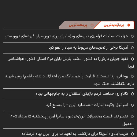
پربازدیدترین
پربحث‌ترین
جزئیات عملیات فرامرزی نیروهای ویژه ایران برای ترور سران گروه‌های تروریستی
آمریکا برخی از تحریم‌های مربوط به سپاه را لغو کرد
نفوذ جریان بارش‌زا به کشور؛ امشب بارش باران در ۲ استان کشور +هواشناسی
فردا
روحانی: بنا نیست تا قیامت با همسایگانمان اختلاف داشته باشیم/ رهبر شهید
بارها نگذاشتند جنگ شود
کاناوارو: حماقت کردم بازیکن استقلال را به جام‌جهانی بردم
اسرائیل چگونه امارات - همسایه ایران - را مسلح کرد
تغییر تند قیمت محصولات ایران‌خودرو و سایپا امروز پنجشنبه ۱۵ مرداد ۱۴۰۵
+جدول
غریب‌آبادی: آمریکا برای بازگشت به تعهدات برای ایران پیام فرستاده