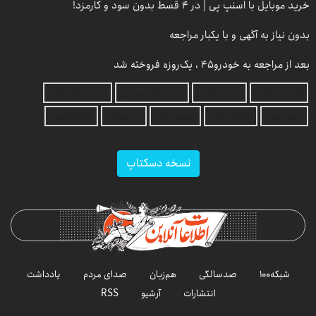
خرید موبایل با اسنپ پی | در ۴ قسط بدون سود و کارمزد!
بدون نیاز به آگهی و با یکبار مراجعه
بعد از مراجعه به خودرو45 ، یک‌روزه فروخته شد
بازرسی جرثقیل
فرم ساز آنلاین
خرید مواد شیمیایی
امداد کرمان موتور
خرید یوسی
اقتصاد ایرانی
بهترین بروکر
ارز دیجیتال
بلیط اتوبوس
نسخه دسکتاپ
شبکه۱۰۰
صدسالگی
هم‌زبان
صدای مردم
یادداشت
انتشارات
آرشیو
RSS