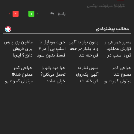
تکرارتلخ.سرنوشت.بیگمان
پاسخ
0
0
مطالب پیشنهادی
مسیر همراهی و
بدون نیاز به آگهی
خرید موبایل با
ماشین پژو پارس
گزارش عملکرد
و با یکبار مراجعه
اسنپ پی | در ۴
برای فروش
گروه اسنپ در
فروخته شد
قسط بدون سود
داری؟ اینجا
۱۴۰۴
و کارمزد!
سریع بفروشش
جراحی کمر
بدون نیاز به
چرا درد زانو را
جراحی کمر
ممنوع شد!
آگهی، یک‌روزه
تحمل می‌کنی؟
ممنوع شد⛔
میتونی کمرت رو
فروخته شد
خیلی ساده
میتونی کمرت رو
در منزل درمان
درمنزل درمانش
در منزل درمان
کنی!
کن
کنی! 👈🏻
((پرسش‌نامه))
پرسش‌نامه