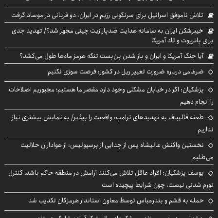
تلاش ناموفق اسرائیل برای سرنگونی رژیم در ایران، دو قربانی در موساد گرفت
خیبرشکن ایران به سامانه هدایت ضدپارازیت چینی مجهز شد؟/ تهدید جدی
برای پاتریوت و تاد آمریکا
آیا جنگ آمریکا و ایران و باز شدن بن‌بست تنگه هرمز ماه‌ها طول می‌کشد؟
ضرغامی درباره ضرورت تغییر ریل در کشور: فرصت سوزی نکنیم
پزشکیان: اگر در خیابان مشکلی وجود دارد مقصر ما هستیم؛ مجبوریم اصلاحات
را انجام دهیم
طعنه قالیباف به تهدیدهای ترامپ: واقعیت را بپذیر/ به نمایش بیشتری نیاز
نداریم
نخستین واکنش عالیشاه پس از جدایی از پرسپولیس: از هواداران حلالیت
می‌طلبم
یوسف پزشکیان: افراد عاقل تلاش می‌کنند آرامش در منطقه حاکم باشد؛ کنترل
تورم شدنی نیست، چون شرایط پیچیده است
حمله به قشم و بندرعباس توسط معاون استاندار هرمزگان تکذیب شد