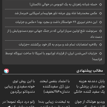
حمله شبانه راهزنان به یک اتوبوس در حوالی تاکستان!
عکس محمدرضا شاه روی عرشه ناور هواپیمابر امریکایی خبرساز شد
این دختر تبریزی ۲۶ خواستگار داشت و مجرد بود! +عکس و جزئیات
سرنوشت تلخ اولین سرباز ایرانی که در جنگ جهانی دوم دست‌وپایش را از
دست داد
بالاخره اعتصابات تمام شد و مردم به کار خود برگشتند +جزئیات
جزئیات اتمی‌شدن ایران؛ از قرارداد اورانیوم با امریکا تا ساخت نیروگاه توسط
فرانسه!
مطالب پیشنهادی
پایان دغدغه هزینه
با اعتماد بنفس لبخند
با این روش توی
های دندان پزشکی با
بزن (ژل سفیدکننده
خونه،سفیدی و زیبایی
پک سفید کننده خانگی
دندان40%تخفیف)
دندوناتو برگردون
(40%off)
ویدیو هولناک از جوان
به لبخندت زیبایی بده!
زانو درد دیگه تمومه! در