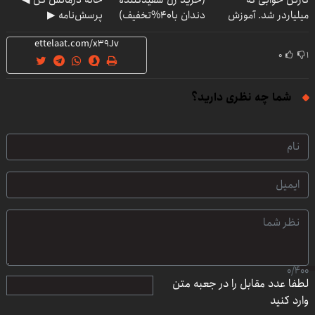
کارتن خوابی که
(خرید ژل سفیدکننده
خانه درمانش کن ◀
میلیاردر شد. آموزش
دندان با40%تخفیف)
پرسش‌نامه ▶
رایگان
۰
۱
شما چه نظری دارید؟
0
/
400
لطفا عدد مقابل را در جعبه متن
وارد کنید