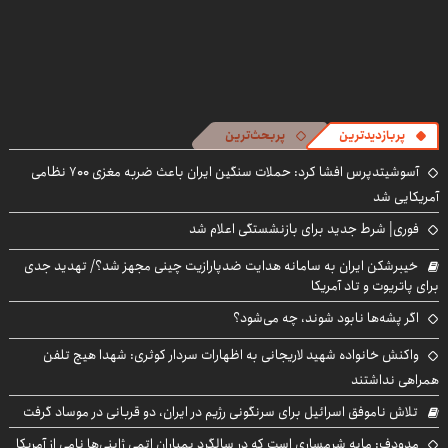
پربازدیدترین
پربحث‌ترین
آسوشیتدپرس افشا کرد: حملات سنگین ایران باعث ضربه مغزی ۷۰۰ نظامی
آمریکایی شد
فوری| شرط جدید برای بازنشستگی اعلام شد
خیبرشکن ایران به سامانه هدایت ضدپارازیت چینی مجهز شد؟/ تهدید جدی
برای پاتریوت و تاد آمریکا
اگر پشه‌ها نابود شوند، چه می‌شود؟
واکنش خانواده شهید لاریجانی به اظهارات سردار کوثری: شهدا هیچ تلفن
همراهی نداشتند
تلاش ناموفق اسرائیل برای سرنگونی رژیم در ایران، دو قربانی در موساد گرفت
مدودف: مایه شرمساری است که در سالگرد بمباران اتمی ژاپنی‌ها نامی از آمریکا