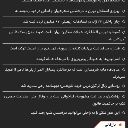
هشدار یمن به عربستان: موشک‌های بالستیک آماده شلیک هستند
پیروزی استقلال تهران با درخشش سحرخیزان و آسانی در دیدار دوستانه
جان باختن ۲۴ زائر در تصادفات اربعینی؛ ۶۷ میلیون تردد ثبت شد
آسوشیتدپرس افشا کرد: حملات سنگین ایران باعث ضربه مغزی ۷۰۰ نظامی
آمریکایی شد
فیدان: هر فعالیت بی‌ثبات‌کننده در سوریه، تهدیدی برای امنیت ترکیه است
اسرائیلی‌ها به خبرنگار پرس‌تی‌وی با نارنجک حمله کردند
مدودف: مایه شرمساری است که در سالگرد بمباران اتمی ژاپنی‌ها نامی از آمریکا
نمی‌برند
رونمایی رئال از گران‌ترین خرید تاریخش؛ دیومانده راهی مادرید شد
پزشکیان: پاسداشت مشروطه، فراخوانی است برای وفاق ملی، عقلانیت جمعی و
تکیه بر حاکمیت قانون
این صور فلکی را به راحتی می‌توانید در آسمان شب رصد کنید!
بازرگانی