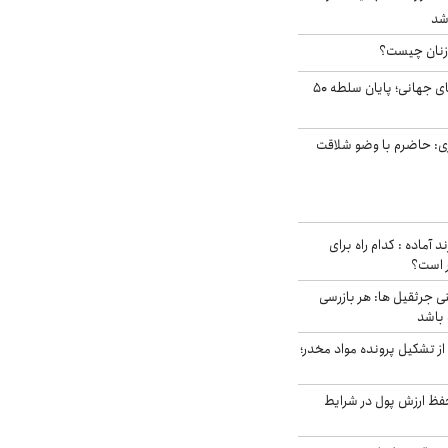
شد
زنان چیست؟
شوک ایران به بازارهای جهانی؛ پایان سلطه ۵۰
ی: حاضرم با وضو شلاقت
د آماده : کدام راه برای
ر است؟
ی جرثقیل ها: هر بازرسی
 باشد
از تشکیل پرونده مواد مخدر؛
فظ ارزش پول در شرایط