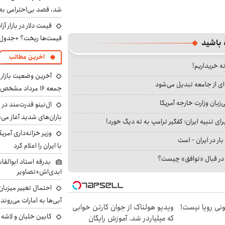
شد، قصد بی‌احترامی به 
قیمت‌ها ریخت؟ +جدول
 باشید
آخرین مطالب
نه خریداریم!
آخرین وضعیت بازار ار
ای از جامعه تبدیل می‌شود
جمعه ۱۶ مرداد مشخص شد
بان وزارت خارجه آمریکا
ال‌نینو قدرت‌مند در 
باران‌های شدید آغاز می
ای تنبیه ایران؛ کفگیر ترامپ به ته دیگ خورد!
وزیر خزانه‌داری آمری
بار در ایران - است
با ایران را اعلام کرد
ا در قبال «توافق» چیست؟
بدرقه استاد ابوالقا
ابدی‌اش+تصاویر
احتمال تغییر میزبان
آبی‌ها به امارات می‌روند
هی 800 میلیونی رویا نیست!
ویدیو هولناک از جوان کارتن خوابی
که میلیاردر شد. آموزش رایگان