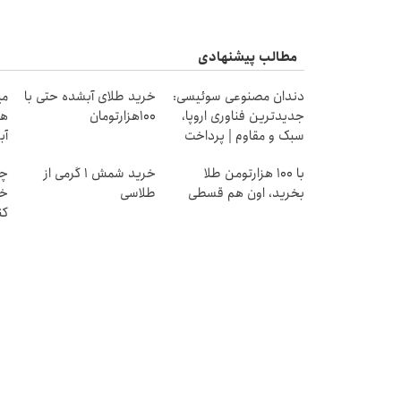
مطالب پیشنهادی
دندان مصنوعی سوئیسی:
خرید طلای آبشده حتی با
جدیدترین فناوری اروپا،
۱۰۰هزارتومان
هز
سبک و مقاوم | پرداخت
آب
قسطی
با ۱۰۰ هزارتومن طلا
خرید شمش 1 گرمی از
چط
بخرید، اون هم قسطی
طلاسی
خر
کن