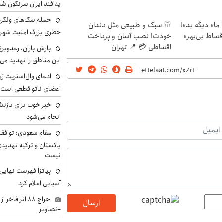
پدافند ایران سرنگون شد
الان طلا بخر پولشو 4 ماه دیگه بده!
🦷 سبک و طبیعی مثل دندان
خطری بزرگ امنیت شهرون
اقساط بی‌بهره
خودت! نصب آسان و پرداخت
اقساطی 💳 📍 تهران
بارش باران، رعدوبر
این مناطق را تهدید می‌
ادعای وال‌استریت ژو
اعضای ناتو قطعی است
خبر خوب برای بازنش
انجام می‌شود
مقام سعودی: توافقن
پاکستان و ترکیه تهدید
نیست
پیاتزا فهرست نهایی 
آسیایی اعلام کرد
حراج ۸۸ اثر ف
ارسال
+تصاویر