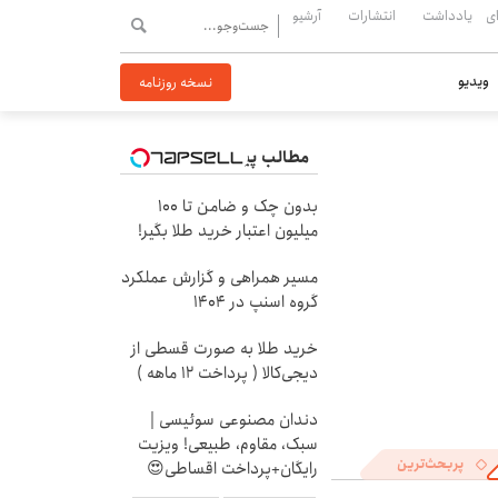
ی
یادداشت
انتشارات
آرشیو
ویدیو
نسخه روزنامه
مطالب پیشنهادی
بدون چک و ضامن تا 100
میلیون اعتبار خرید طلا بگیر!
مسیر همراهی و گزارش عملکرد
گروه اسنپ در ۱۴۰۴
خرید طلا به صورت قسطی از
دیجی‌کالا ( پرداخت 12 ماهه )
دندان مصنوعی سوئیسی |
سبک، مقاوم، طبیعی! ویزیت
پربحث‌ترین
رایگان+پرداخت اقساطی😍