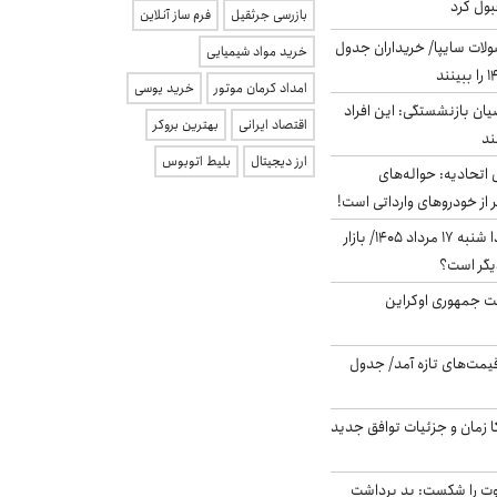
بول کرد
بازرسی جرثقیل
فرم ساز آنلاین
لات سایپا/ خریداران جدول
خرید مواد شیمیایی
امداد کرمان موتور
خرید یوسی
یان بازنشستگی: این افراد
اقتصاد ایرانی
بهترین بروکر
ارز دیجیتال
بلیط اتوبوس
تحادیه: حواله‌های
 از خودروهای وارداتی است!
پیش‌بینی بورس فردا شنبه ۱۷ مرداد ۱۴۰۵/ بازار
یگر است؟
ست جمهوری اوکراین
 قیمت‌های تازه آمد/ جدول
کا زمان و جزئیات توافق جدید
ت را شکست: بد برداشت