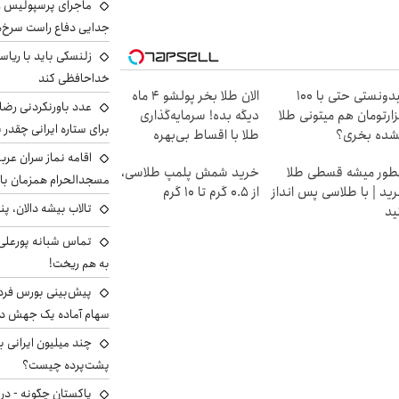
ماجرای پرسپولیس و د
جدایی دفاع راست سرخ‌
زلنسکی باید با ریا
خداحافظی کند
میدونستی حتی با ۱۰۰
الان طلا بخر پولشو 4 ماه
عدد باورنکردنی رضای
ارتومان هم میتونی طلا
دیگه بده! سرمایه‌گذاری
برای ستاره ایرانی چقدر 
شده بخری؟
طلا با اقساط بی‌بهره
اقامه نماز سران عرب
ور میشه قسطی طلا
خرید شمش پلمپ طلاسی،
مسجدالحرام همزمان با 
ید | با طلاسی پس انداز
از ۰.۵ گرم تا ۱۰ گرم
تالاب بیشه دالان، پن
ید
تماس شبانه پورعلی‌گ
به هم ریخت!
سهام آماده یک جهش د
پشت‌پرده چیست؟
پاکستان چگونه - در