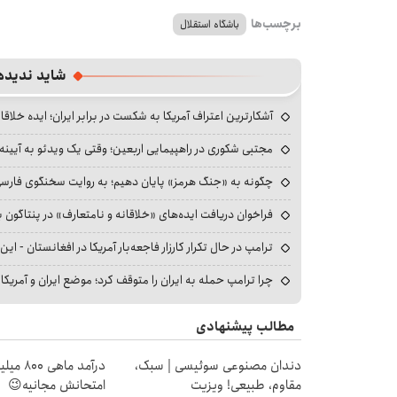
برچسب‌ها
باشگاه استقلال
شاید ندیده
آشکارترین اعتراف آمریکا به شکست در برابر ایران؛ ایده خلاقا
مجتبی شکوری در راهپیمایی اربعین؛ وقتی یک ویدئو به آیینه‌
چگونه به «جنگ هرمز» پایان دهیم؛ به روایت سخنگوی فارسی‌ز
فراخوان دریافت ایده‌های «خلاقانه و نامتعارف» در پنتاگون بر
ترامپ در حال تکرار کارزار فاجعه‌بار آمریکا در افغانستان - این 
چرا ترامپ حمله به ایران را متوقف کرد؛ موضع ایران و آمریک
مطالب پیشنهادی
دندان مصنوعی سوئیسی | سبک،
درآمد ما
مقاوم، طبیعی! ویزیت
امتحانش مجانیه😉