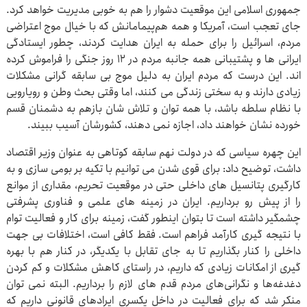
جمهوری اسلامی این موقعیت دشوار را هم به خوبی مدیریت خواهد کرد.
جای تعجب است، آمریکا و همه هم‌پیمامانش که با خیال موج اعتراضی
مردم، اسرائیل را برای حمله به ایران هدایت کردند، چطور ایستادگی
ایرانی ها و پشتیبانی همه جانبه مردم در ۱۲ روز جنگی را فراموش کرده
اند. این درست که مردم ایران به دلیل موج بی سابقه گرانی مشکلات
زیادی دارند و به سختی زندگی می کنند، اما وقتی بحث وطن و رویارویی
با نظام سلطه باشد، با همه توان و تلاش شان بازهم به دشمنان قسم
خورده نشان خواهند داد، اجازه نمی دهند، کشورشان آسیب ببیند.
این چهره سیاسی که در دولت نهم سابقه کوتاهی به عنوان وزیر اقتصاد
داشت، توضیح داد: برای قوی شدن می توانیم با تکیه بر بومی سازی و به
کارگیری پتانسیل های داخلی حتی در موقعیت تحریم، مقداری از موانع
را از پیش رو برداریم. ایران در زمینه های علمی و فناوری پشرفتی
چشمگیر داشته است تا بتوان اینطور گفت، زمینه برای کار و فعالیت توام
با نتیجه گیری کارآمد فراهم است. فقط کافی است، اختلافات بی جهت
داخلی را کنار بگذاریم تا به جای تقابل با یکدیگر، در کنار هم با بهره
گیری از امکانات زیادی که داریم، در راستای کاهش مشکلات و کم کردن
دغدغه‌ها و نگرانی‌های مردم قدم های لازم را برداریم. البته نمی توان
منکر شد که برای فعالیت در داخل یکسری ایرادهای قانونی داریم که