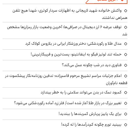
واکنش خانواده شهید لاریجانی به اظهارات سردار کوثری: شهدا هیچ تلفن
همراهی نداشتند
توقف عرضه ۶ ارز دیجیتال در صرافی‌ها؛ آخرین وضعیت بازار رمزارزها مشخص
شد
مدال طلا و رکوردشکنی؛ دختر ورزشکار ایرانی در بلاروس کولاک کرد
حمله تند لوئیز فیگو به اینفانتینو: پست‌ترین و فریبکارترینی!
فناوری دید در شب چگونه عمل می‌کند؟
اعلام جزئیات مراسم تشییع مرحوم قاسم‌زاده؛ تدفین روزنامه‌نگار پیشکسوت در
قطعه نام‌آوران
کمبود نمک در بدن می‌تواند سلامتی را به خطر بیندازد
تغییر بزرگ در بازار طلا آغاز شده است/ فلز زرد آماده رکوردشکنی می‌شود؟
برای یک پاییز پربارش کمربندها را ببندید!
ببینید تورم چگونه کم‌درآمدها را له کرده!