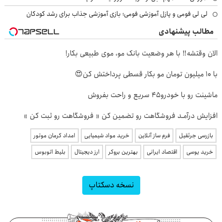
لی لی فومی و پازل آموزشی فومی؛ بازی آموزشی جذاب برای رشد کودکان
مطالب پیشنهادی
الان وقتشه‼️ با هر وضعیت بانک مو، موی طبیعی بکار!
با 10 میلیون تومان مو بکار قسطی پرداختش کن😍
ماشینت رو با خودرو45 سریع و راحت بفروش
افزایش درآمـد فروشگاهت رو تضمین کن « فروشگاهت رو ثبت کن »
بازرسی جرثقیل
فرم ساز آنلاین
خرید مواد شیمیایی
امداد کرمان موتور
خرید یوسی
اقتصاد ایرانی
بهترین بروکر
ارز دیجیتال
بلیط اتوبوس
نسخه دسکتاپ