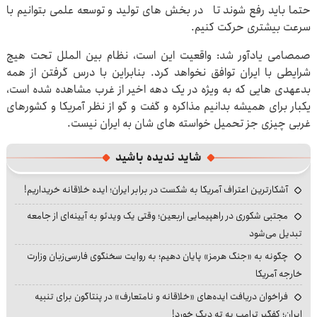
حتما باید رفع شوند تا در بخش های تولید و توسعه علمی بتوانیم با
سرعت بیشتری حرکت کنیم.
صمصامی یادآور شد: واقعیت این است، نظام بین الملل تحت هیچ
شرایطی با ایران توافق نخواهد کرد. بنابراین با درس گرفتن از همه
بدعهدی هایی که به ویژه در یک دهه اخیر از غرب مشاهده شده است،
یکبار برای همیشه بدانیم مذاکره و گفت و گو از نظر آمریکا و کشورهای
غربی چیزی جز تحمیل خواسته های شان به ایران نیست.
شاید ندیده باشید
آشکارترین اعتراف آمریکا به شکست در برابر ایران؛ ایده خلاقانه خریداریم!
مجتبی شکوری در راهپیمایی اربعین؛ وقتی یک ویدئو به آیینه‌ای از جامعه
تبدیل می‌شود
چگونه به «جنگ هرمز» پایان دهیم؛ به روایت سخنگوی فارسی‌زبان وزارت
خارجه آمریکا
فراخوان دریافت ایده‌های «خلاقانه و نامتعارف» در پنتاگون برای تنبیه
ایران؛ کفگیر ترامپ به ته دیگ خورد!