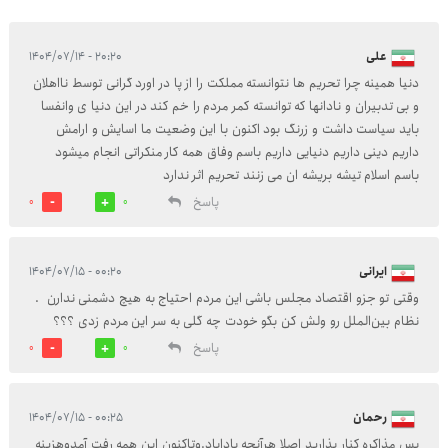
علی
۲۰:۲۰ - ۱۴۰۴/۰۷/۱۴
دنیا همینه چرا تحریم ها نتوانسته مملکت را از پا در اورد گرانی توسط نااهلان
و بی تدبیران و نادانها که توانسته کمر مردم را خم کند در این دنیا ی وانفسا
باید سیاست داشت و زرنگ بود اکنون با این وضعیت ما اسایش و ارامش
داریم دینی داریم دنیایی داریم باسم وفاق همه کار منکراتی انجام میشود
باسم اسلام تیشه بریشه ان می زنند تحریم اثر ندارد
پاسخ
0
0
ایرانی
۰۰:۲۰ - ۱۴۰۴/۰۷/۱۵
وقتی تو جزو اقتصاد مجلس باشی این مردم احتیاج به هیچ دشمنی ندارن ‌ .
نظام بین‌الملل رو ولش کن بگو خودت چه گلی به سر این مردم زدی ؟؟؟
پاسخ
0
0
رحمان
۰۰:۲۵ - ۱۴۰۴/۰۷/۱۵
پس مذاکره کنار بذارید اصلا هرآنچه باداباد.وتاکنون این همه رفت آمدوهزینه