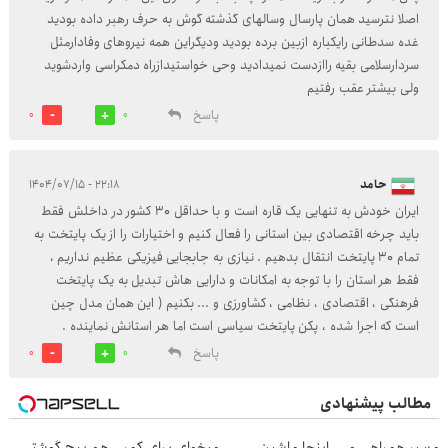
اصلا نترسید همان پارسال وسالهای گذشته گوش به حرف رهبر داده بودید
غده سدطانی رایکباره ازبین برده بودید ودیگراین همه نیروهای وفادارمثل
سردارسلامی بقیه راازدست نمیدادید وحی خواستیدازراه دمکراسی واردشوید
ولی بیشتر عقب رفتیم
پاسخ
0
0
حامد
۲۲:۱۸ - ۱۴۰۴/۰۷/۱۵
ایران خودش به تنهایی یک قاره است و با حداقل ۳۰ کشور در داخلش فقط
باید چرخه اقتصادی بین استانی را فعال کنیم و اختیارات را از یک پایتخت به
تمام ۳۰ پایتخت انتقال بدهیم . نیازی به جابجایی فیزیکی عظیم نداریم ،
فقط هر استان را با توجه به امکانات و دارایی هاش تبدیل به یک پایتخت
فرهنگی ، اقتصادی ، نظامی ، کشاورزی و ... بکنیم ( این همان مدل چین
است که اجرا شده ، پکن پایتخت سیاسی است اما هر استانش نماینده .
پاسخ
0
0
مطالب پیشنهادی