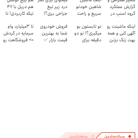
مسیر همراهی و
ابنجا ماشین
میخوای برای کمر
هم پیچ گوشتی
گزارش عملکرد
شاهین خودتو
درد زیر تیغ
هم دریل با 47
گروه اسنپ در
سریع و راحت
جراحی بری؟!
تیکه کاربردی! تا
۱۴۰۴
بفروش
◗پرسش‌نامه رو
تخفیف داره
اینکه ماشینت رو
تو تابستون بو
فروش خودروی
تا 3میلیارد وام
پر کن◖
بخرش!🔥
آگهی کنی و همه
میگیری؟! تو دو
شما به بهترین
سرمایه در گردش
بهت زنگ بزنن
دقیقه برای
قیمت بازار ✅
=> فروشگاهت رو
اذییت میکنه؟
همیشه درمانش
ثبت کن
کن
پربازدیدترین
پربحث‌ترین