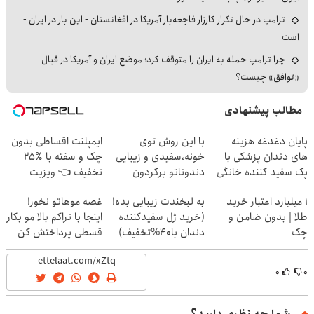
ترامپ در حال تکرار کارزار فاجعه‌بار آمریکا در افغانستان - این بار در ایران -
است
چرا ترامپ حمله به ایران را متوقف کرد؛ موضع ایران و آمریکا در قبال
«توافق» چیست؟
مطالب پیشنهادی
پایان دغدغه هزینه
با این روش توی
ایمپلنت اقساطی بدون
های دندان پزشکی با
خونه،سفیدی و زیبایی
چک و سفته با ٪۲۵
پک سفید کننده خانگی
دندوناتو برگردون
تخفیف 👈 ویزیت
(40%off)
رایگان توسط متخصص
۱ میلیارد اعتبار خرید
به لبخندت زیبایی بده!
غصه موهاتو نخور!
طلا | بدون ضامن و
(خرید ژل سفیدکننده
اینجا با تراکم بالا مو بکار
چک
دندان با40%تخفیف)
قسطی پرداختش کن
۰
۰