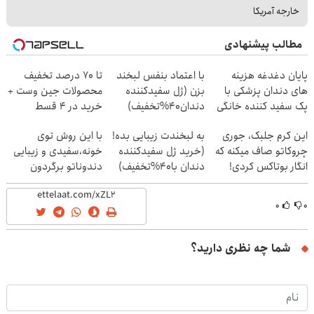
خارجه آمریکا
مطالب پیشنهادی
پایان دغدغه هزینه
با اعتماد بنفس لبخند
تا 70 درصد تخفیف
های دندان پزشکی با
بزن (ژل سفیدکننده
محصولات جین وست +
پک سفید کننده خانگی
دندان40%تخفیف)
خرید در 4 قسط
این کرم جلبک، جوری
به لبخندت زیبایی بده!
با این روش توی
چروکاتو صاف میکنه که
(خرید ژل سفیدکننده
خونه،سفیدی و زیبایی
انگار بوتاکس کردی!
دندان با40%تخفیف)
دندوناتو برگردون
(تخفیف ویژه)
(40%off)
۰
۰
شما چه نظری دارید؟