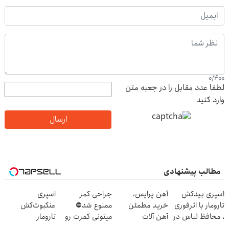
0
/
400
لطفا عدد مقابل را در جعبه متن
وارد کنید
ارسال
مطالب پیشنهادی
اسپری بیدکش
آهن پرایس،
جراحی کمر
اسپری
تارومار با اثرفوری
خرید مطمئن
ممنوع شد⛔
عنکبوت‌‌کش
، محافظ لباس در
آهن آلات
میتونی کمرت رو
تارومار
مقابل بید
در منزل درمان
ازبین‌برنده انواع