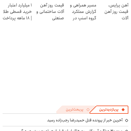
آهن پرایس،
مسیر همراهی و
قیمت روز آهن
۱ میلیارد اعتبار
کنی! 👈🏻
عنکبوت
قیمت روز آهن
گزارش عملکرد
آلات ساختمانی و
خرید قسطی طلا
پرسش‌نامه
آلات
گروه اسنپ در
صنعتی
| ۱۸ ماهه پرداخت
۱۴۰۴
کن
پربازدیدترین
پربحث‌ترین
آخرین خبر از پرونده قتل حمیدرضا رجب‌زاده رسید
ورود ۳۰ هواگرد آمریکایی به خاک ایران قبل از حمله به بیت رهبری؟