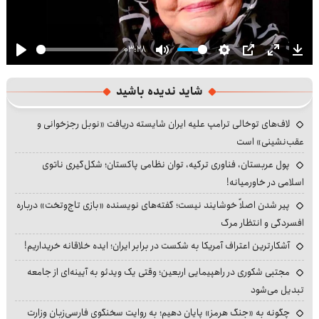
03:28
Play
Mute
Settings
PIP
Enter
Dow
fullscre
شاید ندیده باشید
لاف‌های توخالی ترامپ علیه ایران شایسته دریافت «نوبل رجزخوانی و
عقب‌نشینی» است
پول عربستان، فناوری ترکیه، توان نظامی پاکستان؛ شکل‌گیری ناتوی
اسلامی در خاورمیانه!
پیر شدن اصلاً خوشایند نیست؛ گفته‌های نویسنده «بازی تاج‌وتخت» درباره
افسردگی و انتظار مرگ
آشکارترین اعتراف آمریکا به شکست در برابر ایران؛ ایده خلاقانه خریداریم!
مجتبی شکوری در راهپیمایی اربعین؛ وقتی یک ویدئو به آیینه‌ای از جامعه
تبدیل می‌شود
چگونه به «جنگ هرمز» پایان دهیم؛ به روایت سخنگوی فارسی‌زبان وزارت