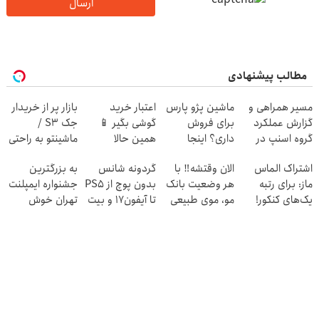
ارسال
مطالب پیشنهادی
مسیر همراهی و
ماشین پژو پارس
اعتبار خرید
بازار پر از خریدار
گزارش عملکرد
برای فروش
گوشی بگیر 📱
جک S3 /
گروه اسنپ در
داری؟ اینجا
همین حالا
ماشینتو به راحتی
۱۴۰۴
سریع بفروشش
درخواست اعتبار
بفروش
اشتراک الماس
الان وقتشه‼️ با
گردونه شانس
به بزرگترین
بده 🎯
ماز: برای رتبه
هر وضعیت بانک
بدون پوچ از PS5
جشنواره ایمپلنت
یک‌های کنکور!
مو، موی طبیعی
تا آیفون17 و بیت
تهران خوش
بکار!
کوین 🔥
اومدید! | فقط
۲۵ میلیون !