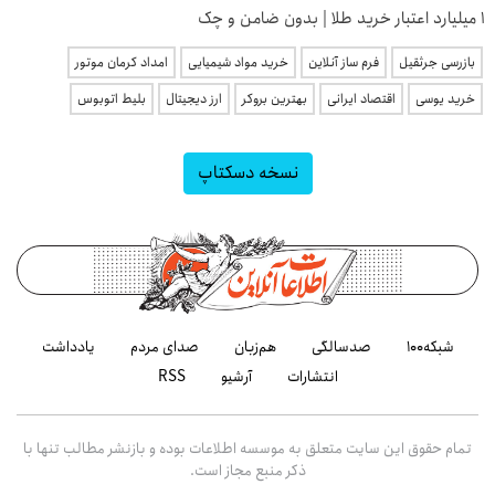
۱ میلیارد اعتبار خرید طلا | بدون ضامن و چک
بازرسی جرثقیل
فرم ساز آنلاین
خرید مواد شیمیایی
امداد کرمان موتور
خرید یوسی
اقتصاد ایرانی
بهترین بروکر
ارز دیجیتال
بلیط اتوبوس
نسخه دسکتاپ
شبکه۱۰۰
صدسالگی
هم‌زبان
صدای مردم
یادداشت
انتشارات
آرشیو
RSS
تمام حقوق این سایت متعلق به موسسه اطلاعات بوده و بازنشر مطالب تنها با
ذکر منبع مجاز است.