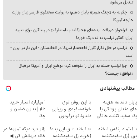
تبدیل می‌شود
چگونه به «جنگ هرمز» پایان دهیم؛ به روایت سخنگوی فارسی‌زبان وزارت
خارجه آمریکا
فراخوان دریافت ایده‌های «خلاقانه و نامتعارف» در پنتاگون برای تنبیه
ایران؛ کفگیر ترامپ به ته دیگ خورد!
ترامپ در حال تکرار کارزار فاجعه‌بار آمریکا در افغانستان - این بار در ایران -
است
چرا ترامپ حمله به ایران را متوقف کرد؛ موضع ایران و آمریکا در قبال
«توافق» چیست؟
مطالب پیشنهادی
پایان دغدغه هزینه
با این روش توی
۱ میلیارد اعتبار خرید
های دندان پزشکی با
خونه،سفیدی و زیبایی
طلا | بدون ضامن و
پک سفید کننده خانگی
دندوناتو برگردون
چک
(40%off)
با اعتماد بنفس لبخند
به لبخندت زیبایی بده!
زانو درد دیگه تمومه! در
بزن (ژل سفیدکننده
(خرید ژل سفیدکننده
خانه درمانش کن ◀