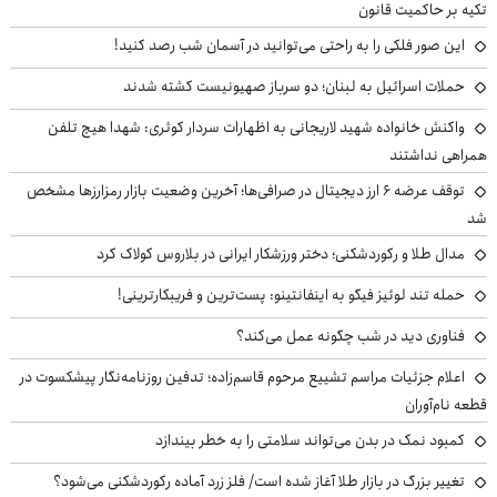
تکیه بر حاکمیت قانون
این صور فلکی را به راحتی می‌توانید در آسمان شب رصد کنید!
حملات اسرائیل به لبنان؛ دو سرباز صهیونیست کشته شدند
واکنش خانواده شهید لاریجانی به اظهارات سردار کوثری: شهدا هیچ تلفن
همراهی نداشتند
توقف عرضه ۶ ارز دیجیتال در صرافی‌ها؛ آخرین وضعیت بازار رمزارزها مشخص
شد
مدال طلا و رکوردشکنی؛ دختر ورزشکار ایرانی در بلاروس کولاک کرد
حمله تند لوئیز فیگو به اینفانتینو: پست‌ترین و فریبکارترینی!
فناوری دید در شب چگونه عمل می‌کند؟
اعلام جزئیات مراسم تشییع مرحوم قاسم‌زاده؛ تدفین روزنامه‌نگار پیشکسوت در
قطعه نام‌آوران
کمبود نمک در بدن می‌تواند سلامتی را به خطر بیندازد
تغییر بزرگ در بازار طلا آغاز شده است/ فلز زرد آماده رکوردشکنی می‌شود؟