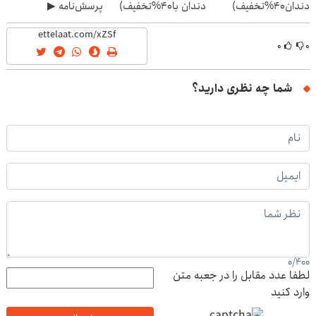
دندان40%تخفیف)
دندان با40%تخفیف)
پرسش‌نامه ▶
۰
۰
شما چه نظری دارید؟
0
/
400
لطفا عدد مقابل را در جعبه متن
وارد کنید