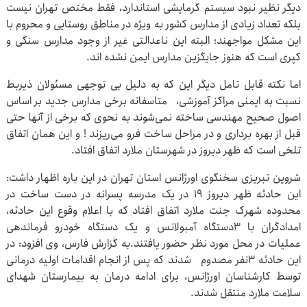
دیگر نظیر نبود سیستم گرمایشی استاندارد، فقط مختص تهران نیست
بلکه تعداد زیادی از مدارس کشور به ویژه در مناطق روستایی و محروم با
این مشکل مواجهند؛ البته این ناعدالتی غیر از وجود مدارس سنگی و
کپری است که هنوز جایگزین مدارس ایمن نشده اند.
اما نکته قابل تامل دیگر این که به دلیل بی توجهی مسئولان ذیربط
نسبت به ایمنی مراکز آموزشی، متاسفانه برخی مدارس جدید بر اساس
اصول صحیح مهندسی ساخته نمی‌شوند به نحوی که برخی از آنها حتی
قبل از بهره برداری و در مراحل ساخت فرو می‌ریزند ! و این همان اتفاق
تلخی است که ظهر دیروز در شهرستان ملارد اتفاق افتاد.
شروین تبریزی سخنگوی اورژانس استان تهران در این باره اظهار داشت:
این حادثه ظهر دیروز ۱۹ در یک مدرسه پسرانه در دست ساخت در
محدوده شهرک جنت ملارد اتفاق افتاد که با اعلام وقوع این حادثه،
امدادگران با ۳دستگاه آمبولانس و یک دستگاه خودرو فرماندهی
عملیات در محل مورد نظر حضور یافتند.به گزارش فارس، وی افزود: در
این حادثه ۳نفر مصدوم شدند که پس از انجام اقدامات اولیه درمانی
توسط کارشناسان اورژانس، برای ادامه درمان به بیمارستان شهدای
سلامت ملارد منتقل شدند.