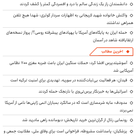
دانشمندان راز یک زندگی سالم با درد و افسردگی کمتر را کشف کردند
واکنش خانواده شهید لاریجانی به اظهارات سردار کوثری: شهدا هیچ تلفن
همراهی نداشتند
حمله ایران به پایگاه‌های آمریکا با پهپادهای پیشرفته روسی؟/ پرواز نسخه‌های
ارتقایافته شاهد در آسمان
آخرین مطالب
آسوشیتدپرس افشا کرد: حملات سنگین ایران باعث ضربه مغزی ۷۰۰ نظامی
آمریکایی شد
فیدان: هر فعالیت بی‌ثبات‌کننده در سوریه، تهدیدی برای امنیت ترکیه است
اسرائیلی‌ها به خبرنگار پرس‌تی‌وی با نارنجک حمله کردند
مدودف: مایه شرمساری است که در سالگرد بمباران اتمی ژاپنی‌ها نامی از آمریکا
نمی‌برند
رونمایی رئال از گران‌ترین خرید تاریخش؛ دیومانده راهی مادرید شد
پزشکیان: پاسداشت مشروطه، فراخوانی است برای وفاق ملی، عقلانیت جمعی و