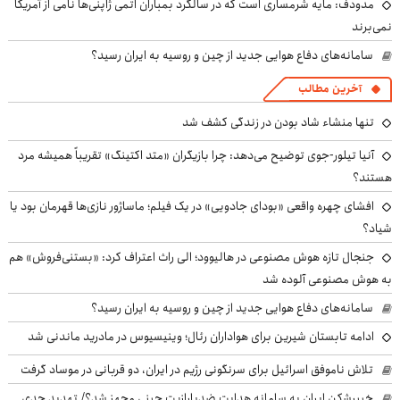
مدودف: مایه شرمساری است که در سالگرد بمباران اتمی ژاپنی‌ها نامی از آمریکا
نمی‌برند
سامانه‌های دفاع هوایی جدید از چین و روسیه به ایران رسید؟
آخرین مطالب
تنها منشاء شاد بودن در زندگی کشف شد
آنیا تیلور-جوی توضیح می‌دهد: چرا بازیگران «متد اکتینگ» تقریباً همیشه مرد
هستند؟
افشای چهره واقعی «بودای جادویی» در یک فیلم؛ ماساژور نازی‌ها قهرمان بود یا
شیاد؟
جنجال تازه هوش مصنوعی در هالیوود؛ الی راث اعتراف کرد: «بستنی‌فروش» هم
به هوش مصنوعی آلوده شد
سامانه‌های دفاع هوایی جدید از چین و روسیه به ایران رسید؟
ادامه تابستان شیرین برای هواداران رئال؛ وینیسیوس در مادرید ماندنی شد
تلاش ناموفق اسرائیل برای سرنگونی رژیم در ایران، دو قربانی در موساد گرفت
خیبرشکن ایران به سامانه هدایت ضدپارازیت چینی مجهز شد؟/ تهدید جدی