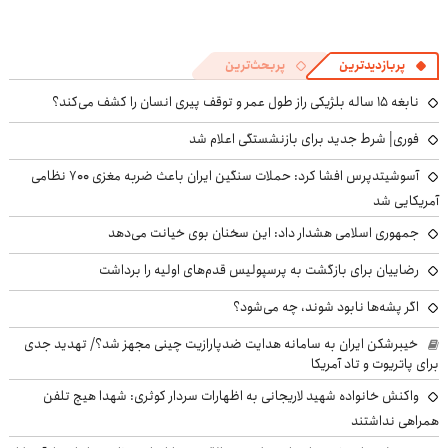
پربازدیدترین
پربحث‌ترین
نابغه ۱۵ ساله بلژیکی راز طول عمر و توقف پیری انسان را کشف می‌کند؟
فوری| شرط جدید برای بازنشستگی اعلام شد
آسوشیتدپرس افشا کرد: حملات سنگین ایران باعث ضربه مغزی ۷۰۰ نظامی
آمریکایی شد
جمهوری اسلامی هشدار داد: این سخنان بوی خیانت می‌دهد
رضاییان برای بازگشت به پرسپولیس قدم‌های اولیه را برداشت
اگر پشه‌ها نابود شوند، چه می‌شود؟
خیبرشکن ایران به سامانه هدایت ضدپارازیت چینی مجهز شد؟/ تهدید جدی
برای پاتریوت و تاد آمریکا
واکنش خانواده شهید لاریجانی به اظهارات سردار کوثری: شهدا هیچ تلفن
همراهی نداشتند