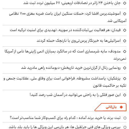
جان باختن ۲۴ زائر در تصادفات اربعینی؛ ۶۷ میلیون تردد ثبت شد
آسوشیتدپرس افشا کرد: حملات سنگین ایران باعث ضربه مغزی ۷۰۰ نظامی
آمریکایی شد
فیدان: هر فعالیت بی‌ثبات‌کننده در سوریه، تهدیدی برای امنیت ترکیه است
اسرائیلی‌ها به خبرنگار پرس‌تی‌وی با نارنجک حمله کردند
مدودف: مایه شرمساری است که در سالگرد بمباران اتمی ژاپنی‌ها نامی از آمریکا
نمی‌برند
رونمایی رئال از گران‌ترین خرید تاریخش؛ دیومانده راهی مادرید شد
پزشکیان: پاسداشت مشروطه، فراخوانی است برای وفاق ملی، عقلانیت جمعی و
تکیه بر حاکمیت قانون
این صور فلکی را به راحتی می‌توانید در آسمان شب رصد کنید!
بازرگانی
ثبت برند یا خرید برند آماده : کدام راه برای کسب‌وکار شما مناسب‌تر است؟
بررسی ویژگی های فنی جرثقیل ها: هر بازرسی این ویژگی ها را باید بلد باشد