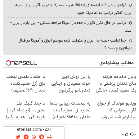
فراخوان دریافت ایده‌های «خلاقانه و نامتعارف» در پنتاگون برای تنبیه
ایران؛ کفگیر ترامپ به ته دیگ خورد!
ترامپ در حال تکرار کارزار فاجعه‌بار آمریکا در افغانستان - این بار در ایران -
است
چرا ترامپ حمله به ایران را متوقف کرد؛ موضع ایران و آمریکا در قبال
«توافق» چیست؟
مطالب پیشنهادی
پایان دغدغه هزینه
با این روش توی
با اعتماد بنفس لبخند
های دندان پزشکی با
خونه،سفیدی و زیبایی
بزن (ژل سفیدکننده
پک سفید کننده خانگی
دندوناتو برگردون
دندان40%تخفیف)
(40%off)
ویدیو هولناک از جوان
به لبخندت زیبایی بده!
با چند کلیک طلا
کارتن خوابی که
(خرید ژل سفیدکننده
بخرید...(ثبت‌نام کن |
میلیاردر شد. آموزش
دندان با40%تخفیف)
خرید کن | هدیه بگیر)
رایگان
۰
۰