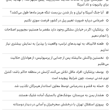
برای پاتریوت و تاد آمریکا
آیا جنگ آمریکا و ایران و باز شدن بن‌بست تنگه هرمز ماه‌ها طول می‌کشد؟
ضرغامی درباره ضرورت تغییر ریل در کشور: فرصت سوزی نکنیم
پزشکیان: اگر در خیابان مشکلی وجود دارد مقصر ما هستیم؛ مجبوریم اصلاحات
را انجام دهیم
طعنه قالیباف به تهدیدهای ترامپ: واقعیت را بپذیر/ به نمایش بیشتری نیاز
نداریم
نخستین واکنش عالیشاه پس از جدایی از پرسپولیس: از هواداران حلالیت
می‌طلبم
یوسف پزشکیان: افراد عاقل تلاش می‌کنند آرامش در منطقه حاکم باشد؛ کنترل
تورم شدنی نیست، چون شرایط پیچیده است
حمله به قشم و بندرعباس توسط معاون استاندار هرمزگان تکذیب شد
هشدار یمن به عربستان: موشک‌های بالستیک آماده شلیک هستند
پیروزی استقلال تهران با درخشش سحرخیزان و آسانی در دیدار دوستانه