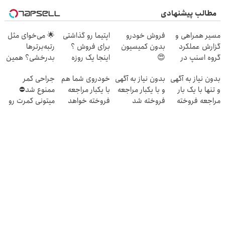
مطالب پیشنهادی
مسیر همراهی و
فروش خودرو
اپتیما رو گذاشتی
🌟 می‌خوای مثل
گزارش عملکرد
بدون کمیسیون
برای فروش ؟
رتبه‌برترها
گروه اسنپ در
😍
اینجا یک روزه
بدرخشی؟ همین
۱۴۰۴
بفروش
الان دوره جت ماز
بدون نیاز به آگهی
بدون نیاز به آگهی
خودروی شما هم
جراحی کمر
رو شروع ک
و تنها با یک بار
و با یکبار مراجعه
با یکبار مراجعه
ممنوع شد⛔
مراجعه فروخته
فروخته شد
فروخته خواهد
میتونی کمرت رو
شد
شد
در منزل درمان
کنی! 👈🏻
پرسش‌نامه