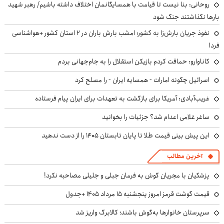
روحانی: بنا نیست تا قیامت با همسایگانمان اختلاف داشته باشیم/ رهبر شهید
بارها نگذاشتند جنگ شود
نفوذ جریان بارش‌زا به کشور؛ امشب بارش باران در ۲ استان کشور +هواشناسی
فردا
کاناوارو: حماقت کردم بازیکن استقلال را به جام‌جهانی بردم
اسرائیل چگونه امارات - همسایه ایران - را مسلح کرد
غریب‌آبادی: آمریکا برای بازگشت به تعهدات برای ایران پیام فرستاده
ساغر غلامی اعدام شد؟ جزئیات را بخوانید
این پیش بینی قیمت طلا تا پایان تابستان ۱۴۰۵ را از دست ندهید
آخرین مطالب
پزشکیان با مجریان گوش به فرمان جبلی و جلیلی مصاحبه نکرد!
قیمت گوشت قرمز امروز پنجشنبه ۱۵ مرداد ۱۴۰۵ +جدول
سرپرستان خانوارها به‌گوش باشند؛ کالابرگ واریز شد