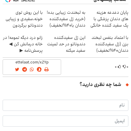
پایان دغدغه هزینه
به لبخندت زیبایی بده!
با این روش توی
های دندان پزشکی با
(خرید ژل سفیدکننده
خونه،سفیدی و زیبایی
پک سفید کننده خانگی
دندان با40%تخفیف)
دندوناتو برگردون
(40%off)
با اعتماد بنفس لبخند
این ژل سفیدکننده
زانو درد دیگه تمومه! در
بزن (ژل سفیدکننده
دندوناتو در حد لمینت
خانه درمانش کن ◀
دندان40%تخفیف)
سفید میکنه
پرسش‌نامه ▶
(40%تخفیف)
۰
۰
شما چه نظری دارید؟