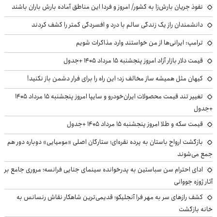
نفوذ جریان بارش‌زا به کشور/ امروز و فردا این مناطق آماده بارش باران باشند
دانشمندان راز یک زندگی سالم با درد و افسردگی کمتر را کشف کردند
ترامپ: ایرانی‌ها از من خواستند وارد مذاکرات شویم
قیمت دلار بازار آزاد امروز پنجشنبه ۱۵ مرداد ۱۴۰۵ +جدول
کیهان مثل همیشه ساز مخالف زد؛ این راه را برای فرار دشمن باز نکنید!
تغییر تند قیمت محصولات ایران‌خودرو و سایپا امروز پنجشنبه ۱۵ مرداد ۱۴۰۵
+جدول
قیمت سکه و طلا امروز پنجشنبه ۱۵ مرداد ۱۴۰۵ +جدول
بازگشت ارواح باستان به پرده نقره‌ای؛ ستارگان اصلی «مومیایی» دوباره دور هم
جمع می‌شوند
ادای احترام سن سباستین به پدرخوانده سینمای جنایی فرانسه؛ مروری جامع بر
آثار ژوزه جووانی
کشف رازهای سر به مهر فرا آنجلیکو؛ قدیمی‌ترین شاهکار نقاش رنسانس به
خانه بازگشت