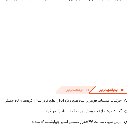
در منزل درمان
(◂پرسش‌نامه)
کوین 🔥
در منزل درمان
کنی؟
کنی! 👈🏻
((پرسش‌نامه))
پرسش‌نامه
پربازدیدترین
پربحث‌ترین
جزئیات عملیات فرامرزی نیروهای ویژه ایران برای ترور سران گروه‌های تروریستی
آمریکا برخی از تحریم‌های مربوط به سپاه را لغو کرد
ارزش سهام عدالت ۵۳۲هزار تومانی امروز چهارشنبه ۱۴ مرداد