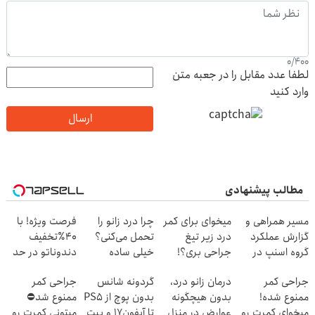
0
/
400
لطفا عدد مقابل را در جعبه متن
وارد کنید
ارسال
مطالب پیشنهادی
مسیر همراهی و
میخوای برای کمر
چرا درد زانو را
فرصت ویژه! با
گزارش عملکرد
درد زیر تیغ
تحمل می‌کنی؟
40٪تخفیف
گروه اسنپ در
جراحی بری؟!
خیلی ساده
دندوناتو در حد
۱۴۰۴
◗پرسش‌نامه رو
درمنزل درمانش
کامپوزیت سفید
جراحی کمر
درمان زانو درد،
گردونه شانس
جراحی کمر
پر کن◖
کن
کن
ممنوع شده!
بدون هیچگونه
بدون پوچ از PS5
ممنوع شد⛔
میخوای کمرت رو
عوارض در منزل
تا آیفون17 و بیت
میتونی کمرت رو