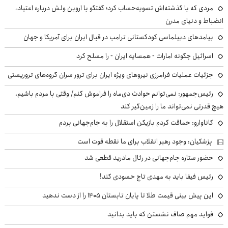
مردی که با گذشته‌اش تسویه‌حساب کرد؛ گفتگو با اروین ولش درباره اعتیاد،
انضباط و دنیای مدرن
پیامدهای دیپلماسی کودکستانی ترامپ در قبال ایران برای آمریکا و جهان
اسرائیل چگونه امارات - همسایه ایران - را مسلح کرد
جزئیات عملیات فرامرزی نیروهای ویژه ایران برای ترور سران گروه‌های تروریستی
رئیس‌جمهور: نمی‌توانم حوادث دی‌ماه را فراموش کنم/ وقتی با مردم باشیم،
هیچ قدرتی نمی‌تواند ما را زمین‌گیر کند
کاناوارو: حماقت کردم بازیکن استقلال را به جام‌جهانی بردم
پزشکیان: وجود رهبر انقلاب برای ما نقطه قوت است
حضور ستاره جام‌جهانی در رئال مادرید قطعی شد
رئیس فیفا باید به مهدی تاج حسودی کند!
این پیش بینی قیمت طلا تا پایان تابستان ۱۴۰۵ را از دست ندهید
فواید مهم صاف نشستن که باید بدانید