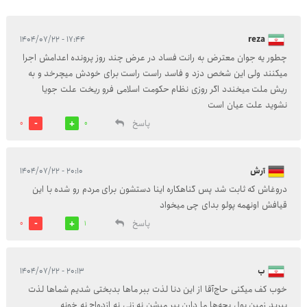
۱۷:۴۴ - ۱۴۰۴/۰۷/۲۲
reza
چطور یه جوان معترض به رانت فساد در عرض چند روز پرونده اعدامش اجرا
میکنند ولی این شخص دزد و فاسد راست راست برای خودش میچرخد و به
ریش ملت میخندد اگر روزی نظام حکومت اسلامی فرو ریخت علت جویا
نشوید علت عیان است
پاسخ
0
0
آرش
۲۰:۱۰ - ۱۴۰۴/۰۷/۲۲
دروغاش که ثابت شد پس گناهکاره اینا دستشون برای مردم رو شده با این
قیافش اونهمه پولو بدای چی میخواد
پاسخ
0
1
ب
۲۰:۱۳ - ۱۴۰۴/۰۷/۲۲
خوب کف میکنی حاج‌آقا از این دنا لذت ببر ماها بدبختی شدیم شماها لذت
ببرید زمین پول بچه‌ها ما دارن پیر میشن نه زنی نه ازدواج نه خونه