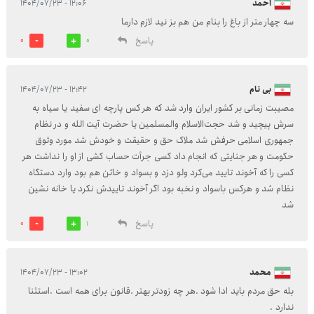
احمد
۱۲:۰۶ - ۱۴۰۴/۰۷/۲۳
سه چهار متر از باغ را بنام من هم بز نید لازم دارما
پاسخ
0
0
بی نام
۱۲:۴۲ - ۱۴۰۴/۰۷/۲۳
مصیبت زمانی بر کشور ایران وارد شد که هر کس پارچه ای سفید یا سیاه به
سرش پیچید و شد حجت‌الاسلام والمسلمین یا حضرت آیت الله و در نظام
جمهوری اسلامی حرفش شد ملاک حق و حقیقت و خودش شد مورد وثوق
حکومت و هر جنایتی که انجام داد کسی جرأت حساب کشی از او را نداشت هر
کسی را که آخوند تایید می‌کرد ولو دزد و بسواد و خائن هم بود وارد دستگاه
نظام شد و هرکس باسواد و نخبه بود اگر آخوند تاییدش نکرد یا خانه نشین
شد
پاسخ
0
1
محمد
۱۳:۰۲ - ۱۴۰۴/۰۷/۲۳
بله حق مردم باید ادا شود .هر چه زودتر بهتر .قانون برای همه است .استثنا
ندارد .