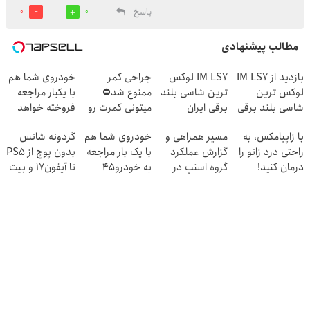
پاسخ
0
0
مطالب پیشنهادی
بازدید از IM LS7
IM LS7 لوکس
جراحی کمر
خودروی شما هم
لوکس ترین
ترین شاسی بلند
ممنوع شد⛔
با یکبار مراجعه
شاسی بلند برقی
برقی ایران
میتونی کمرت رو
فروخته خواهد
ایران در باشگاه
در منزل درمان
شد
با زاپیامکس، به
مسیر همراهی و
خودروی شما هم
گردونه شانس
انقلاب
کنی! 👈🏻
راحتی درد زانو را
گزارش عملکرد
با یک بار مراجعه
بدون پوچ از PS5
پرسش‌نامه
درمان کنید!
گروه اسنپ در
به خودرو45
تا آیفون17 و بیت
۱۴۰۴
فروخته خواهد
کوین 🔥
شد