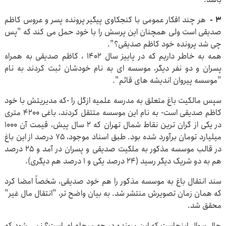
۳ -
هر چند افکار عمومی با کنجکاوی پیگیر پرونده پسر و عروس کاظم
صدیقی است ولی همچنان این پرسش را با خود حمل می کند که "پس
چی شد پرونده خود کاظم صدیقی؟".
همه به خاطر داریم که در پاییز سال ۱۴۰۲ ، کاظم صدیقی به همراه
پسران و دو نفر دیگر، موسسه ای به نام خودشان ثبت کردند به نام
"موسسه پیروان اندیشه های قائم".
سپس مالکیت باغ متعلق به مدرسه علمیه ازگل را -که مدیریتش با خود
کاظم صدیقی است- به نام این موسسه متتقل کردند، باغی ۴۲۰۰ متری
در یکی از گران ترین نقاط شمال تهران که ۲ سال پیش، قیمت آن ۱۰۰۰
میلیارد تومان برآورد شده بود. طبق اسناد موجود، ۷۵ درصد از این باغ
در قالب موسسه مذکور به ملکیت صدیقی و پسران در آمد و ۲۵ درصد
هم به دو شریک دیگر رسید (۲۴ درصد یکی و ۱ درصد هم دیگری).
سند انتقال باغ به موسسه مذکور را هم خود صدیقی، شخصاً امضا کرد
که همان زمان تصویرش منتشر شد. به بیان واضح تر، "انتقال مال غیر"
محقق شد.
حال سوال اینجاست که این پرونده در چه مرحله ای است؟ نمی شود که