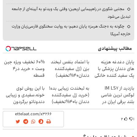
مجتبی شکوری در راهپیمایی اربعین؛ وقتی یک ویدئو به آیینه‌ای از جامعه
تبدیل می‌شود
چگونه به «جنگ هرمز» پایان دهیم؛ به روایت سخنگوی فارسی‌زبان وزارت
خارجه آمریکا
مطالب پیشنهادی
پایان دغدغه هزینه
با اعتماد بنفس لبخند
60% تخفیف ویژه جین
های دندان پزشکی با
بزن (ژل سفیدکننده
وست + خرید در4
پک سفید کننده خانگی
دندان40%تخفیف)
قسطه
بازدید از IM LS7
به لبخندت زیبایی بده!
با این روش توی
لوکس ترین شاسی
(خرید ژل سفیدکننده
خونه،سفیدی و زیبایی
بلند برقی ایران در
دندان با40%تخفیف)
دندوناتو برگردون
باشگاه انقلاب
(40%off)
۲
۱