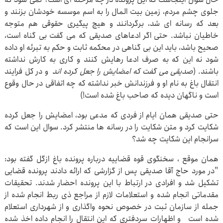
جلوی چشم مردم، زمین بیت المال را به اسم موسسه خودشان بزنند و
بعد که رسانه ای شد، برگردانند و هیچ پیگیری حقوقی هم متوجه
خاطیان نباشد. حتی اگر ادعاهای صدیقی که می گفت بی گناه است،
صحیح باشد، باید این بی گناهی در محکمه ثابت و حکم به تبرئه او داده
شود نه این که به صرف ادعا رهایش کنند و کاری به کارش نداشته
باشند. (
صدیقی می گفت که امضایش را جعل کرده اند
و در کل فرایند
انتقال باغ به نام او و فرزندانش خبر نداشته که چه اتفاقی در حال وقوع
است و ناگهان دیده که صاحب باغ شده است!)
حتی صدیقی همان ایام از فردی که مدعی بود، امضایش را جعل کرده
شکایت کرد و متن شکایت را در رسانه ها منتشر کرد. سوال این است که
سرانجام این شکایت چه شد؟
همان موقع ، سخنگوی قوه قضاییه درباره پرونده باغ ازگل گفته بود:
"در مورد حاج آقا صدیقی پس از گزارشی که ارائه دادند پرونده قضایی
تشکیل شد و افرادی در ارتباط با این پرونده احضار شدند. تحقیقات
مقدماتی انجام شده و استعلامات لازم از مراجع ذی ربط انجام شده از
جمله از سازمان ثبت در خصوص نحوه واگذاری و از شهرداری استعلام
شده است و اظهارات سردفتری که این انتقال را انجام داده اخذ شده