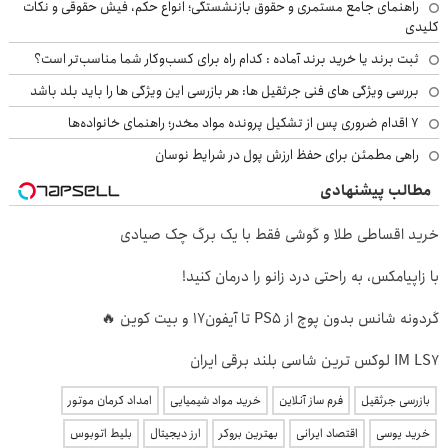
راهنمای جامع مستمری و حقوق بازنشستگی؛ انواع حکم، فیش حقوقی و نکات
کلیدی
ثبت برند یا خرید برند آماده : کدام راه برای کسب‌وکار شما مناسب‌تر است؟
بررسی ویژگی های فنی جرثقیل ها: هر بازرسی این ویژگی ها را باید بلد باشد
۷ اقدام ضروری پس از تشکیل پرونده مواد مخدر؛ راهنمای خانواده‌ها
راهی مطمئن برای حفظ ارزش پول در شرایط نوسان
مطالب پیشنهادی
خرید اقساطی طلا و گوشی فقط با یک برگ چک صیادی
با زاپیامکس، به راحتی درد زانو را درمان کنید!
گردونه شانس بدون پوچ از PS5 تا آیفون17 و بیت کوین 🔥
IM LS7 لوکس ترین شاسی بلند برقی ایران
بازرسی جرثقیل
فرم ساز آنلاین
خرید مواد شیمیایی
امداد کرمان موتور
خرید یوسی
اقتصاد ایرانی
بهترین بروکر
ارز دیجیتال
بلیط اتوبوس