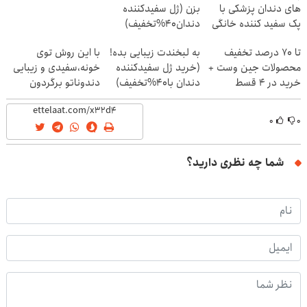
های دندان پزشکی با
بزن (ژل سفیدکننده
پک سفید کننده خانگی
دندان40%تخفیف)
تا 70 درصد تخفیف
به لبخندت زیبایی بده!
با این روش توی
محصولات جین وست +
(خرید ژل سفیدکننده
خونه،سفیدی و زیبایی
خرید در 4 قسط
دندان با40%تخفیف)
دندوناتو برگردون
(40%off)
۰
۰
شما چه نظری دارید؟