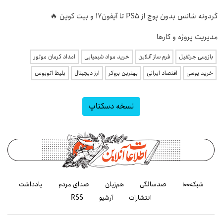
گردونه شانس بدون پوچ از PS5 تا آیفون17 و بیت کوین 🔥
مدیریت پروژه و کارها
بازرسی جرثقیل
فرم ساز آنلاین
خرید مواد شیمیایی
امداد کرمان موتور
خرید یوسی
اقتصاد ایرانی
بهترین بروکر
ارز دیجیتال
بلیط اتوبوس
نسخه دسکتاپ
شبکه۱۰۰
صدسالگی
هم‌زبان
صدای مردم
یادداشت
انتشارات
آرشیو
RSS