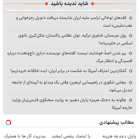
شاید ندیده باشید
لاف‌های توخالی ترامپ علیه ایران شایسته دریافت «نوبل رجزخوانی و
عقب‌نشینی» است
پول عربستان، فناوری ترکیه، توان نظامی پاکستان؛ شکل‌گیری ناتوی
اسلامی در خاورمیانه!
پیر شدن اصلاً خوشایند نیست؛ گفته‌های نویسنده «بازی تاج‌وتخت» درباره
افسردگی و انتظار مرگ
آشکارترین اعتراف آمریکا به شکست در برابر ایران؛ ایده خلاقانه خریداریم!
مجتبی شکوری در راهپیمایی اربعین؛ وقتی یک ویدئو به آیینه‌ای از جامعه
تبدیل می‌شود
چگونه به «جنگ هرمز» پایان دهیم؛ به روایت سخنگوی فارسی‌زبان وزارت
خارجه آمریکا
مطالب پیشنهادی
پایان دغدغه هزینه
با اعتماد بنفس لبخند
مدریت کار ها با همتیک