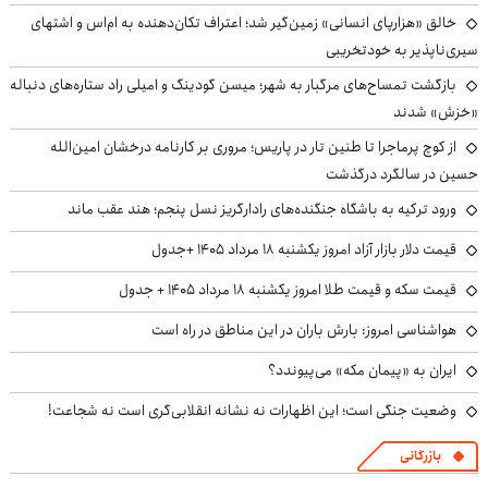
خالق «هزارپای انسانی» زمین‌گیر شد؛ اعتراف تکان‌دهنده به ام‌اس و اشتهای
سیری‌ناپذیر به خودتخریبی
بازگشت تمساح‌های مرگبار به شهر؛ میسن گودینگ و امیلی راد ستاره‌های دنباله
«خزش» شدند
از کوچ‌ پرماجرا تا طنین تار در پاریس؛ مروری بر کارنامه درخشان امین‌الله
حسین در سالگرد درگذشت
ورود ترکیه به باشگاه جنگنده‌های رادارگریز نسل پنجم؛ هند عقب ماند
قیمت دلار بازار آزاد امروز یکشنبه ۱۸ مرداد ۱۴۰۵ +جدول
قیمت سکه و قیمت طلا امروز یکشنبه ۱۸ مرداد ۱۴۰۵ + جدول
هواشناسی امروز: بارش باران در این مناطق در راه است
ایران به «پیمان مکه» می‌پیوندد؟
وضعیت جنگی است؛ این اظهارات نه نشانه انقلابی‌گری است نه شجاعت!
بازرگانی