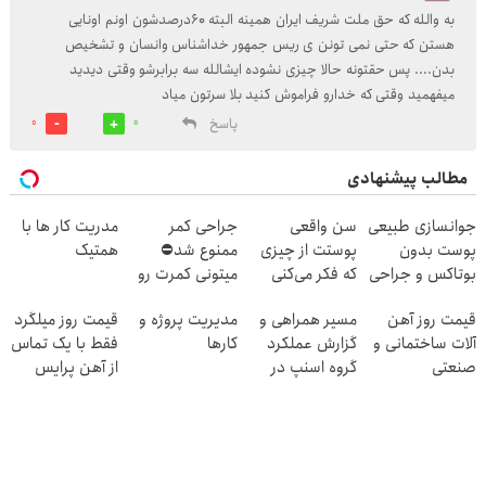
به والله که حق ملت شریف ایران همینه البته 60درصدشون اونم اونایی
هستن که حتی نمی تونن ی ریس جمهور خداشناس وانسان و تشخیص
بدن.... پس حقتونه حالا چیزی نشوده ایشالله سه برابرشو وقتی دیدید
میفهمید وقتی که خدارو فراموش کنید بلا سرتون میاد
پاسخ
0
0
مطالب پیشنهادی
جوانسازی طبیعی
سن واقعی
جراحی کمر
مدریت کار ها با
پوست بدون
پوستت از چیزی
ممنوع شد⛔
همتیک
بوتاکس و جراحی
که فکر می‌کنی
میتونی کمرت رو
😳! خرید با
بیشتره...
در منزل درمان
قیمت روز آهن
مسیر همراهی و
مدیریت پروژه و
قیمت روز میلگرد
تخفیف ویژه
کنی! 👈🏻
آلات ساختمانی و
گزارش عملکرد
کارها
فقط با یک تماس
پرسش‌نامه
صنعتی
گروه اسنپ در
از آهن پرایس
۱۴۰۴