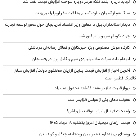
تردید درباره آینده تنگه هرمز دوباره سوخت افزایش قیمت نفت شد
سنگ هم از آسمان ببارد، آسیایی‌ها قید سفر اروپا را نمی‌زنند
دیدار استاندار اردبیل با معاون وزیر اقتصاد آذربایجان حول محور توسعه تجارت
جواد نکونام سرمربی تراکتور شد
کارگاه هوش مصنوعی ویژه خبرنگاران و فعالان رسانه‌ای در دشتی
انهدام باند سرقت ۱۸۰ میلیاردی سیم و کابل برق در رفسنجان
آخرین اخبار از افزایش قیمت بنزین از زبان سخنگوی دولت/ افزایش مبلغ
کالابرگ قطعی است
پرواز قیمت طلا در هفته گذشته +جدول تغییرات
عفونت دهان یکی از عوامل آلزایمر است!
راه نجات فوتبال ایران: توقف پول‌پاشی!
قیمت ارزهای دیجیتال امروز یکشنبه ۱۸ مرداد ۱۴۰۵
روستای پـِیمُد؛ آرمیده در میان رودخانه، جنگل و کوهستان