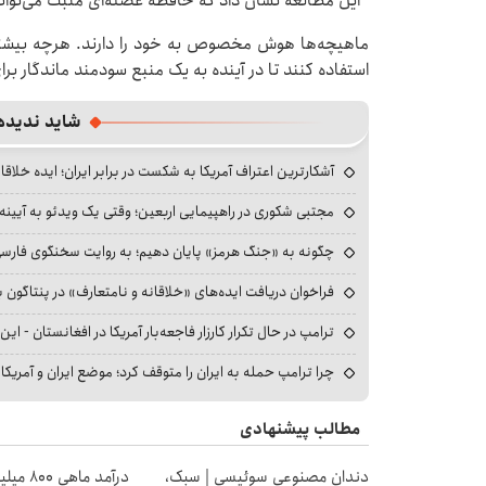
این مطالعه نشان داد که حافظه عضله‌ای مثبت می‌توانن
ماهیچه‌ها هوش مخصوص به خود را دارند. هرچه بیشتر از
استفاده کنند تا در آینده به یک منبع سودمند ماندگار بر
شاید ندیده
آشکارترین اعتراف آمریکا به شکست در برابر ایران؛ ایده خلاقا
مجتبی شکوری در راهپیمایی اربعین؛ وقتی یک ویدئو به آیینه‌
چگونه به «جنگ هرمز» پایان دهیم؛ به روایت سخنگوی فارسی‌ز
فراخوان دریافت ایده‌های «خلاقانه و نامتعارف» در پنتاگون بر
ترامپ در حال تکرار کارزار فاجعه‌بار آمریکا در افغانستان - این 
چرا ترامپ حمله به ایران را متوقف کرد؛ موضع ایران و آمریک
مطالب پیشنهادی
دندان مصنوعی سوئیسی | سبک،
درآمد ما