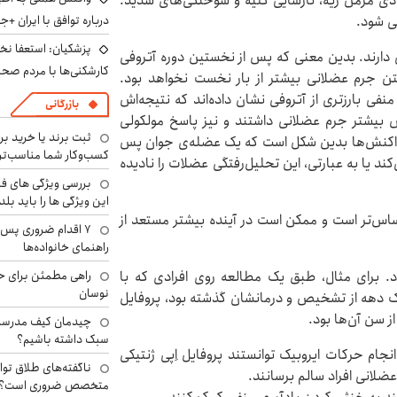
دادی مزمن ریه، نارسایی کلیه و سوختگی‌های شدید.
ی شود.
درباره توافق با ایران +ج
پزشکیان: استعفا نخوا
ی دارند. بدین معنی که پس از نخستین دوره آتروفی
کارشکنی‌ها با مردم صح
فتن جرم عضلانی بیشتر از بار نخست نخواهد بود.
ی بارزتری از آتروفی نشان داده‌اند که نتیجه‌اش
بازرگانی
ش بیشتر جرم عضلانی داشتند و نیز پاسخ مولکولی
ثبت برند یا خرید برن
س واکنش‌ها بدین شکل است که یک عضله‌ی جوان پس
کسب‌وکار شما مناسب‌ت
کند یا به عبارتی، این تحلیل‌رفتگی عضلات را نادیده
بررسی ویژگی های فن
این ویژگی ها را باید بلد
س‌تر است و ممکن است در آینده بیشتر مستعد از
۷ اقدام ضروری پس 
راهنمای خانواده‌ها
ود. برای مثال، طبق یک مطالعه روی افرادی که با
راهی مطمئن برای ح
نوسان
 دهه از تشخیص و درمانشان گذشته بود، پروفایل
ز سن آن‌ها بود.
چیدمان کیف مدرسه؛
سبک داشته باشیم؟
نجام حرکات ایروبیک توانستند پروفایل اِپی ژنتیکی
ناگفته‌های طلاق توا
ضلانی افراد سالم برسانند.
متخصص ضروری است؟