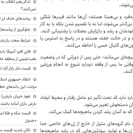
تذکر رهبر انقلاب به 
ی‌شوند.
نمی‌کنید؟
فرد و بی‌همتا هستند: آن‌ها مانند فیبرها شکلی
پیامدهای حذف ارز تر
رگ‌تر می‌شوند اما نه با تقسیم شدن بلکه با به کار
جلوگیری از پیامدها
خودشان و رشد و باززایش عضلات را پشتیبانی کنند.
 و در حالت خفته هستند و در پاسخ به استرس یا
شرایط سخت بازنشست
ن‌های گلیال حسی را احاطه می‌کنند.
فارن افرز: آمریکا بای
یچه‌ای می‌مانند؛ حتی پس از دورانی که در وضعیت
عقب‌نشینی از منطقه خ
قتی ما پس از وقفه دوباره شروع به انجام ورزشی
قیمت دلار بازار آزاد امروز شنب
کنند.
انتقاد جمهوری اسلام
دولت: این باندهای خطرن
اشاره دارد که تحت تأثیر دو عامل رفتار و محیط ایجاد
بارش باران آماده باشند
شان دستخوش تغییر می‌شود.
د که به آسان رشد کردن ماهیچه‌ها کمک می‌کند.
+جدول
ه نام گروه‌های متیل از خارج از ژن‌های خاصی جدا
تکان شدید قیمت محص
ها و تولید پروتئین‌هایی که در رشد ماهیچه‌ها