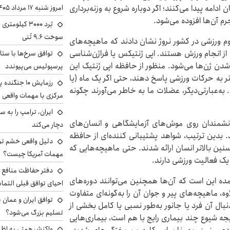
دامه پیدا می‌کنند؛ اگر دوباره شروع به وزنه‌برداری
امروز شنبه ۱۷ مرداد ۱۴۰۵
رم آن‌ها افزوده می‌شود.
سوخت ۹.۶ تُنی
ان دانشکده علوم ورزشی در کشور نروژ نشان دادند که ماهیچه‌های
ز انجام ورزش هستند. اپی ژنتیکس یا فراژن‌شناسی
توافق سرخ‌ها با ستا
 ژن‌ها می‌شود. منظور از حافظه اپی ژنتیک این
پرسپولیس می‌پیوندد
ر به حرکات ورزشی پاسخ دهند، حتی اگر یک ماه (یا
رزمایش ۱۰ جن
ه‌عبارتی‌دیگر، عضلات ما به خاطر می‌آورند چگونه
مرکزی با مهمات واقعی
نشمندان روی موش‌های آزمایشگاهی و انسان‌های
دچار می‌کند
. بدین ترتیب، شواهد پشتیبانی کننده‌ای از حافظه
دلیل واقعی خشم ترا
نین بالاتر انسان ارائه شدند. حتی ماهیچه‌هایی که
مهمات آمریکا چیست؟
 یک فعالیت ورزشی دارند.
دفتر حفاظت منافع ای
ه این است که آن‌ها همچنین می‌توانند دوره‌های
احیای توافق قبلی التما
اوه، ماهیچه‌های پیر و جوان آن را به‌گونه‌ای متفاوت
توافق ایران و عمان ب
بال آن فرد یا جانور به‌طور نسبی یا کامل بخشی از
تسلیم بزرگ می‌شود؟
ه‌ شیوع چند بیماری رایج با هم است، بیماری‌هایی
واکنش همتی به اظهار