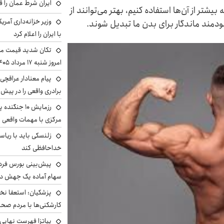
ایران شرط عمان را ق
ر از آن‌ها استفاده کنیم، بهتر می‌توانند از
وزیر خزانه‌داری آمری
ودمند ماندگار برای بدن ما تبدیل شوند.
با ایران را اعلام کرد
تکان شدید قیمت محص
امروز شنبه ۱۷ مرداد ۱۴۰۵
پیام معنادار عراقچی:
برادری واقعی را در پیش 
رزمایش ۱۰ جن
مرکزی با مهمات واقعی
زلنسکی باید با ریا
خداحافظی کند
سهام آماده یک جهش د
پزشکیان: استعفا نخوا
کارشکنی‌ها با مردم صح
پیاتزا فهرست نهایی 