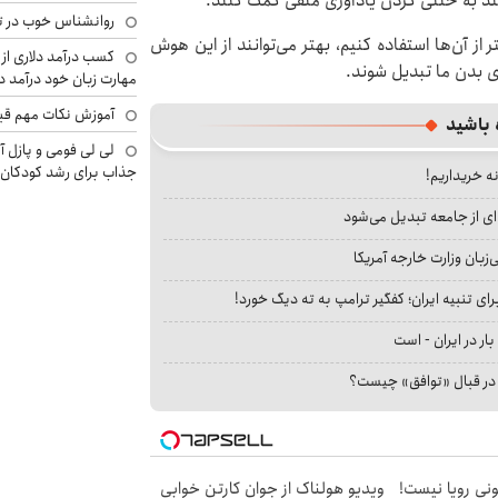
د به خنثی کردن یادآوری منفی کمک کنند.
روانشناس خوب در ت
 آن‌ها استفاده کنیم، بهتر می‌توانند از این هوش
کسب درآمد دلاری از 
ای بدن ما تبدیل شوند.
مهارت زبان خود درآمد د
آموزش نکات مهم قبل 
 باشید
لی لی فومی و پازل آ
جذاب برای رشد کودکان
نه خریداریم!
ای از جامعه تبدیل می‌شود
بان وزارت خارجه آمریکا
ای تنبیه ایران؛ کفگیر ترامپ به ته دیگ خورد!
بار در ایران - است
ا در قبال «توافق» چیست؟
هی 800 میلیونی رویا نیست!
ویدیو هولناک از جوان کارتن خوابی