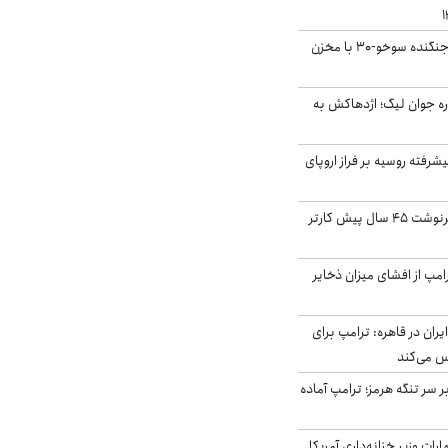
بُرد ۳۰۰۰ کیلومتری جنگنده سوخو-۳۰ با مخزن
ره جوان لیگ؛ اژدهاکش به
گنده پیشرفته روسیه بر فراز اروپای
ایران، ترامپ را به سرنوشت ۴۵ سال پیش کارتر
مپ از افشای میزان ذخایر
ران در قاهره: ترامپ برای
س می‌کند
ر سر تنگه هرمز؛ ترامپ آماده
ات وزیر خزانه‌داری آمریکا