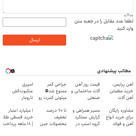
0
/
400
لطفا عدد مقابل را در جعبه متن
وارد کنید
ارسال
مطالب پیشنهادی
آهن پرایس،
قیمت روز آهن
جراحی کمر
اسپری
خرید مطمئن
آلات ساختمانی و
ممنوع شد⛔
عنکبوت‌‌کش
آهن آلات
صنعتی
میتونی کمرت رو
تارومار
در منزل درمان
ازبین‌برنده انواع
مشاوره رایگان
مسیر همراهی و
تا 70 درصد
۱ میلیارد اعتبار
کنی! 👈🏻
عنکبوت
برای خرید انواع
گزارش عملکرد
تخفیف
خرید قسطی طلا
پرسش‌نامه
آهن و فولاد
گروه اسنپ در
محصولات جین
| ۱۸ ماهه پرداخت
۱۴۰۴
وست + خرید در
کن