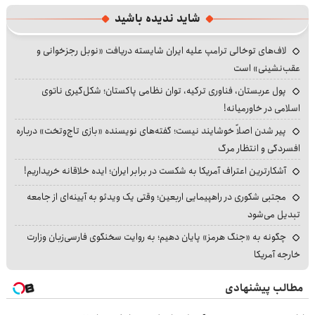
شاید ندیده باشید
لاف‌های توخالی ترامپ علیه ایران شایسته دریافت «نوبل رجزخوانی و
عقب‌نشینی» است
پول عربستان، فناوری ترکیه، توان نظامی پاکستان؛ شکل‌گیری ناتوی
اسلامی در خاورمیانه!
پیر شدن اصلاً خوشایند نیست؛ گفته‌های نویسنده «بازی تاج‌وتخت» درباره
افسردگی و انتظار مرگ
آشکارترین اعتراف آمریکا به شکست در برابر ایران؛ ایده خلاقانه خریداریم!
مجتبی شکوری در راهپیمایی اربعین؛ وقتی یک ویدئو به آیینه‌ای از جامعه
تبدیل می‌شود
چگونه به «جنگ هرمز» پایان دهیم؛ به روایت سخنگوی فارسی‌زبان وزارت
خارجه آمریکا
مطالب پیشنهادی