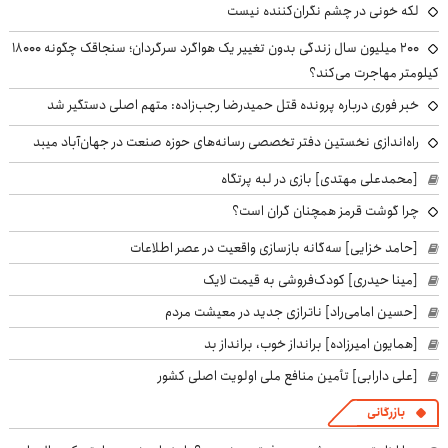
لکه خونی در چشم نگران‌کننده نیست
۲۰۰ میلیون سال زندگی بدون تغییر یک هواگرد سرگردان؛ سنجاقک‌ چگونه ۱۸۰۰۰
کیلومتر مهاجرت می‌کند؟
خبر فوری درباره پرونده قتل حمیدرضا رجب‌زاده: متهم اصلی دستگیر شد
راه‌اندازی نخستین دفتر تخصصی رسانه‌های حوزه صنعت در جهان‌آباد میبد
[محمدعلی مهتدی] بازی در لبه پرتگاه
چرا گوشت قرمز همچنان گران است؟
[حامد خزایی] سه‌گانه بازسازی واقعیت در عصر اطلاعات
[مینا حیدری] کودک‌فروشی به قیمت لایک
[حسین امامی‌راد] ناترازی جدید در معیشت مردم
[همایون امیرزاده] برانداز خوب، برانداز بد
[علی دارابی] تأمین منافع ملی اولویت اصلی کشور
بازرگانی