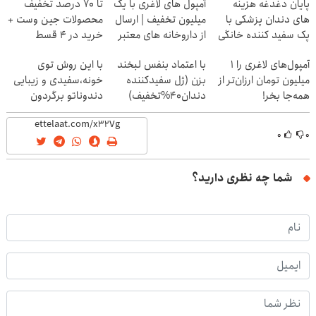
پایان دغدغه هزینه
آمپول های لاغری با یک
تا 70 درصد تخفیف
های دندان پزشکی با
میلیون تخفیف | ارسال
محصولات جین وست +
پک سفید کننده خانگی
از داروخانه های معتبر
خرید در 4 قسط
آمپول‌های لاغری را ۱
با اعتماد بنفس لبخند
با این روش توی
میلیون تومان ارزان‌تر از
بزن (ژل سفیدکننده
خونه،سفیدی و زیبایی
همه‌جا بخر!
دندان40%تخفیف)
دندوناتو برگردون
(40%off)
۰
۰
شما چه نظری دارید؟