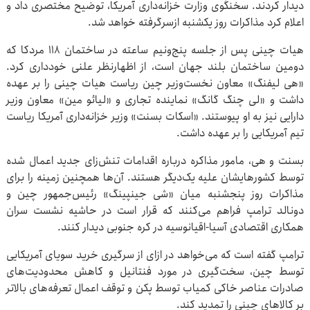
دیدار کردند. سخنگوی وزارت خزانه‌داری آمریکا، توضیح مختصری داد و
اعلام کرد مذاکرات روز یکشنبه ازسرگرفته خواهد شد.
هیات چینی پس از جلسه پنج‌ونیم ساعته در ساختمان ۱۱۸ مردکا که
دومین ساختمان بلند جهان است، از اظهارنظر علنی خودداری کرد.
«هی لیفنگ» معاون نخست‌وزیر چین ریاست هیات چینی را بر عهده
داشت و «لی چنگ گانگ» نماینده تجاری و «لیائو مین» معاون وزیر
دارایی نیز به او پیوستند. «اسکات بسنت» وزیر خزانه‌داری آمریکا ریاست
تیم آمریکایی را بر عهده داشت.
بسنت و هی، مامور مذاکره درباره اقدامات تنش‌زای جدید اعمال شده
توسط کشورهایشان علیه یک‌دیگر هستند. آن‌ها همچنین زمینه را برای
مذاکرات روز پنجشنبه میان «شی جینپینگ» رئیس‌جمهور چین و
دونالد ترامپ فراهم می‌کنند که قرار است در حاشیه نشست سران
همکاری اقتصادی آسیا-اقیانوسیه در کره جنوبی دیدار کنند.
ترامپ گفته است که می‌خواهد در ازای از سرگیری خرید سویای آمریکایی
توسط چین، سخت‌گیری در مورد فنتانیل و کاهش محدودیت‌های
صادرات عناصر خاکی کمیاب توسط پکن و توقف اعمال تعرفه‌های بالاتر
بر کالاهای چینی را تمدید کند.