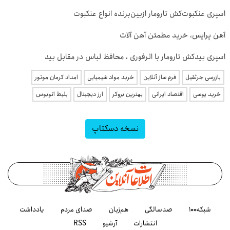
اسپری عنکبوت‌‌کش تارومار ازبین‌برنده انواع عنکبوت
آهن پرایس، خرید مطمئن آهن آلات
اسپری بیدکش تارومار با اثرفوری ، محافظ لباس در مقابل بید
بازرسی جرثقیل
فرم ساز آنلاین
خرید مواد شیمیایی
امداد کرمان موتور
خرید یوسی
اقتصاد ایرانی
بهترین بروکر
ارز دیجیتال
بلیط اتوبوس
نسخه دسکتاپ
شبکه۱۰۰
صدسالگی
هم‌زبان
صدای مردم
یادداشت
انتشارات
آرشیو
RSS