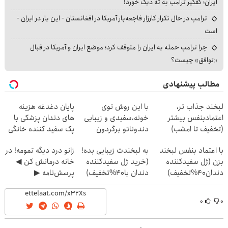
ایران؛ کفگیر ترامپ به ته دیگ خورد!
ترامپ در حال تکرار کارزار فاجعه‌بار آمریکا در افغانستان - این بار در ایران -
است
چرا ترامپ حمله به ایران را متوقف کرد؛ موضع ایران و آمریکا در قبال
«توافق» چیست؟
مطالب پیشنهادی
لبخند جذاب تر،
با این روش توی
پایان دغدغه هزینه
اعتمادبنفس بیشتر
خونه،سفیدی و زیبایی
های دندان پزشکی با
(تخفیف تا امشب)
دندوناتو برگردون
پک سفید کننده خانگی
(40%off)
با اعتماد بنفس لبخند
به لبخندت زیبایی بده!
زانو درد دیگه تمومه! در
بزن (ژل سفیدکننده
(خرید ژل سفیدکننده
خانه درمانش کن ◀
دندان40%تخفیف)
دندان با40%تخفیف)
پرسش‌نامه ▶
۰
۰