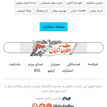
بازرسی جرثقیل
فرم ساز آنلاین
خرید مواد شیمیایی
امداد کرمان موتور
خرید یوسی
اقتصاد ایرانی
بهترین بروکر
ارز دیجیتال
بلیط اتوبوس
نسخه دسکتاپ
شبکه۱۰۰
صدسالگی
هم‌زبان
صدای مردم
یادداشت
انتشارات
آرشیو
RSS
تمام حقوق این سایت متعلق به موسسه اطلاعات بوده و بازنشر مطالب تنها با
ذکر منبع مجاز است.
طراحی و تولید: نستوه