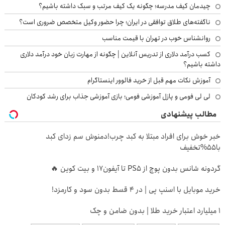
چیدمان کیف مدرسه؛ چگونه یک کیف مرتب و سبک داشته باشیم؟
ناگفته‌های طلاق توافقی در ایران؛ چرا حضور وکیل متخصص ضروری است؟
روانشناس خوب در تهران با قیمت مناسب
کسب درآمد دلاری از تدریس آنلاین | چگونه از مهارت زبان خود درآمد دلاری
داشته باشیم؟
آموزش نکات مهم قبل از خرید فالوور اینستاگرام
لی لی فومی و پازل آموزشی فومی؛ بازی آموزشی جذاب برای رشد کودکان
مطالب پیشنهادی
خبر خوش برای افراد مبتلا به کبد چرب!دمنوش سم زدای کبد
با55%تخفیف
گردونه شانس بدون پوچ از PS5 تا آیفون17 و بیت کوین 🔥
خرید موبایل با اسنپ پی | در ۴ قسط بدون سود و کارمزد!
۱ میلیارد اعتبار خرید طلا | بدون ضامن و چک