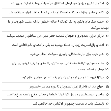
احتمال تغییر میزبان دیدارهای استقلال در آسیا؛ آبی‌ها به امارات می‌روند؟
کابین خلبان و لاشه جنگنده اف-۱۵ آمریکایی که با پدافند ایران سرنگون شد
حمله سگ‌های ولگرد به یک کودک ۹ ساله؛ خطری بزرگ امنیت شهروندان را
تهدید می‌کند
بارش باران، رعدوبرق و طوفان شدید؛ خطر سیل این مناطق را تهدید می‌کند
ادعای وال‌استریت ژورنال: حمله روسیه به یکی از اعضای ناتو قطعی است
خبر خوب برای بازنشستگان: واریزی معوقات انجام می‌شود
مقام سعودی: توافقنامه دفاعی عربستان، پاکستان و ترکیه تهدیدی برای
کشورهای منطقه نیست
پیاتزا فهرست نهایی تیم ملی را برای رقابت‌های آسیایی اعلام کرد
حراج ۸۸ اثر فاخر از زمان تیموریان تا دوره معاصر +تصاویر
ماجرای پرسپولیس و دنیل گرا؛ تارتار خواهان جدایی دفاع راست سرخ‌ها است
زلنسکی باید با ریاست جمهوری اوکراین خداحافظی کند