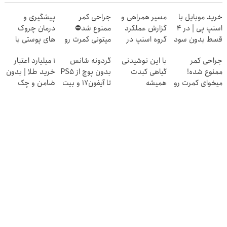
خرید موبایل با
مسیر همراهی و
جراحی کمر
پیشگیری و
اسنپ پی | در ۴
گزارش عملکرد
ممنوع شد⛔
درمان چروک
قسط بدون سود
گروه اسنپ در
میتونی کمرت رو
های پوستی با
و کارمزد!
۱۴۰۴
در منزل درمان
این روش امن
جراحی کمر
با این نوشیدنی
گردونه شانس
۱ میلیارد اعتبار
کنی! 👈🏻
ممنوع شده!
گیاهی کبدت
بدون پوچ از PS5
خرید طلا | بدون
پرسش‌نامه
میخوای کمرت رو
همیشه
تا آیفون17 و بیت
ضامن و چک
در منزل درمان
پرقدرته55%تخفیف
کوین 🔥
کنی؟
((پرسش‌نامه))