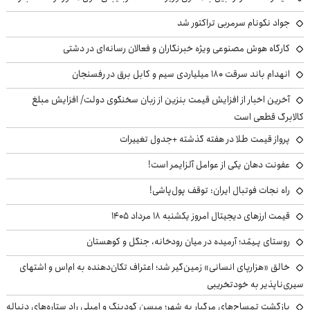
جواد نکونام سرمربی تراکتور شد
کارگاه هوش مصنوعی ویژه خبرنگاران و فعالان رسانه‌ای در دشتی
انهدام باند سرقت ۱۸۰ میلیاردی سیم و کابل برق در رفسنجان
آخرین اخبار از افزایش قیمت بنزین از زبان سخنگوی دولت/ افزایش مبلغ
کالابرگ قطعی است
پرواز قیمت طلا در هفته گذشته +جدول تغییرات
عفونت دهان یکی از عوامل آلزایمر است!
راه نجات فوتبال ایران: توقف پول‌پاشی!
قیمت ارزهای دیجیتال امروز یکشنبه ۱۸ مرداد ۱۴۰۵
روستای پـِیمُد؛ آرمیده در میان رودخانه، جنگل و کوهستان
خالق «هزارپای انسانی» زمین‌گیر شد؛ اعتراف تکان‌دهنده به ام‌اس و اشتهای
سیری‌ناپذیر به خودتخریبی
بازگشت تمساح‌های مرگبار به شهر؛ میسن گودینگ و امیلی راد ستاره‌های دنباله