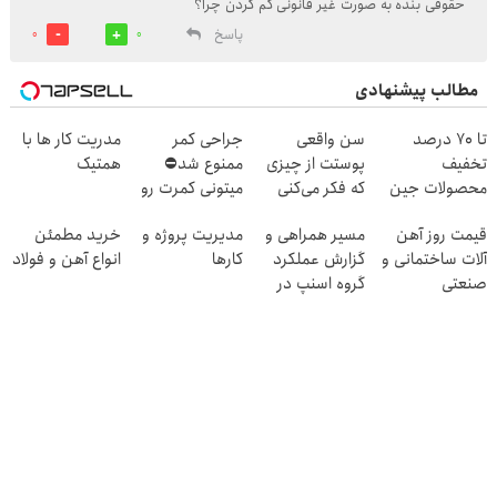
حقوقی بنده به صورت غیر قانونی کم کردن چرا؟
پاسخ
0
0
مطالب پیشنهادی
تا 70 درصد
سن واقعی
جراحی کمر
مدریت کار ها با
تخفیف
پوستت از چیزی
ممنوع شد⛔
همتیک
محصولات جین
که فکر می‌کنی
میتونی کمرت رو
وست + خرید در
بیشتره...
در منزل درمان
قیمت روز آهن
مسیر همراهی و
مدیریت پروژه و
خرید مطمئن
4 قسط
کنی! 👈🏻
آلات ساختمانی و
گزارش عملکرد
کارها
انواع آهن و فولاد
پرسش‌نامه
صنعتی
گروه اسنپ در
۱۴۰۴