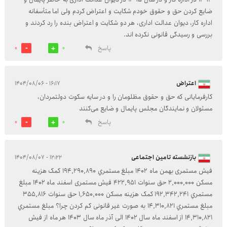
ضایع کردن حق و حقوق خودم شکایت و اعتراض کردم ولی اما متأسفانه
اداره کار، دیوان عدالت اداری، هر دو شکایت و اعتراض بنده را رد کردند و
بررسی و رسیدگی قانونی نکرده اند.
پاسخ
0
0
اعتراض
۱۶:۱۷ - ۱۴۰۴/۰۸/۰۶
کارفرمایانی که حق و حقوق مظلومان را و در سایه سکوت دولتمردان،
مسئولان و نمایندگان مجلس پایمال و ضایع می‌کنند
پاسخ
0
0
بازنشسته تامین اجتماعی
۱۲:۲۲ - ۱۴۰۴/۰۸/۰۷
فیش مستمری بهمن ماه 1402 مبلغ مستمري 194,290,890 کمک هزينه
مسکن 2,000,000 حق سنوات 422,951 فیش مستمری اسفند ماه 1402 مبلغ
مستمري 192,342,241 کمک هزينه مسکن 1,650,000 حق سنوات 355,816
مبلغ مستمري 14,310,821 به صورت غیر قانونی کم کردن چرا؟ مبلغ مستمري
14,310,821 از اسفند ماه سال 1402 الی آذر ماه سال 1403 هر ماه از فیش