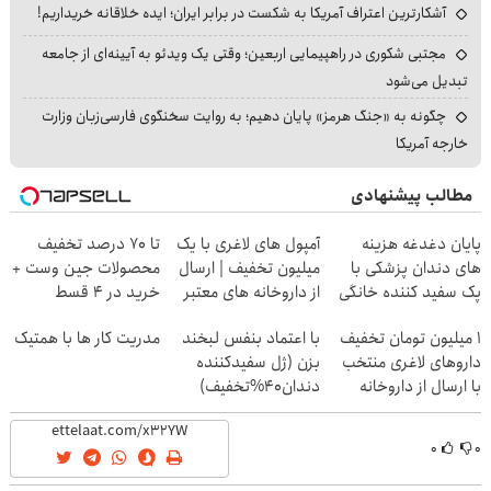
آشکارترین اعتراف آمریکا به شکست در برابر ایران؛ ایده خلاقانه خریداریم!
مجتبی شکوری در راهپیمایی اربعین؛ وقتی یک ویدئو به آیینه‌ای از جامعه
تبدیل می‌شود
چگونه به «جنگ هرمز» پایان دهیم؛ به روایت سخنگوی فارسی‌زبان وزارت
خارجه آمریکا
مطالب پیشنهادی
پایان دغدغه هزینه
آمپول های لاغری با یک
تا 70 درصد تخفیف
های دندان پزشکی با
میلیون تخفیف | ارسال
محصولات جین وست +
پک سفید کننده خانگی
از داروخانه های معتبر
خرید در 4 قسط
۱ میلیون تومان تخفیف
با اعتماد بنفس لبخند
مدریت کار ها با همتیک
داروهای لاغری منتخب
بزن (ژل سفیدکننده
با ارسال از داروخانه
دندان40%تخفیف)
نزدیکت
۰
۰