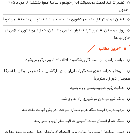
تغییرات تند قیمت محصولات ایران‌خودرو و سایپا امروز یکشنبه ۱۸ مرداد ۱۴۰۵
+جدول
فیدان درباره توافق مکه: هر کشوری به اعضا حمله کند، تبدیل به هدف می‌شود!
پول عربستان، فناوری ترکیه، توان نظامی پاکستان؛ شکل‌گیری ناتوی اسلامی در
خاورمیانه!
آخرین مطالب
مراسم یادبود روزنامه‌نگار پیشکسوت اطلاعات امروز برگزار می‌شود
شروط و خواسته‌های سختگیرانه ایران برای بازگشایی تنگه هرمز؛ توافق با آمریکا
همچنان دور از دسترس!
جنایت رژیم صهیونیستی از راه رسید
بانک شیر نوزادان در شهرری راه‌اندازی شد
تردید درباره آینده تنگه هرمز دوباره سوخت افزایش قیمت نفت شد
سنگ هم از آسمان ببارد، آسیایی‌ها قید سفر اروپا را نمی‌زنند
دیدار استاندار اردبیل با معاون وزیر اقتصاد آذربایجان حول محور توسعه تجارت