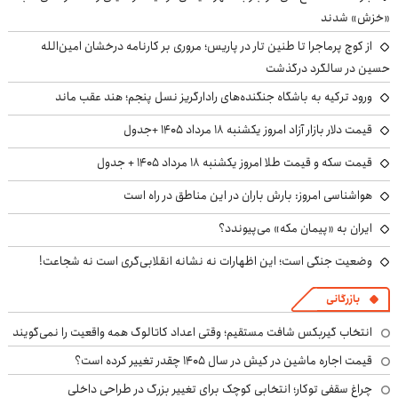
«خزش» شدند
از کوچ‌ پرماجرا تا طنین تار در پاریس؛ مروری بر کارنامه درخشان امین‌الله
حسین در سالگرد درگذشت
ورود ترکیه به باشگاه جنگنده‌های رادارگریز نسل پنجم؛ هند عقب ماند
قیمت دلار بازار آزاد امروز یکشنبه ۱۸ مرداد ۱۴۰۵ +جدول
قیمت سکه و قیمت طلا امروز یکشنبه ۱۸ مرداد ۱۴۰۵ + جدول
هواشناسی امروز: بارش باران در این مناطق در راه است
ایران به «پیمان مکه» می‌پیوندد؟
وضعیت جنگی است؛ این اظهارات نه نشانه انقلابی‌گری است نه شجاعت!
بازرگانی
انتخاب گیربکس شافت مستقیم؛ وقتی اعداد کاتالوگ همه واقعیت را نمی‌گویند
قیمت اجاره ماشین در کیش در سال ۱۴۰۵ چقدر تغییر کرده است؟
چراغ سقفی توکار؛ انتخابی کوچک برای تغییر بزرگ در طراحی داخلی