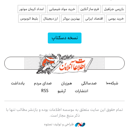
بازرسی جرثقیل
فرم ساز آنلاین
خرید مواد شیمیایی
امداد کرمان موتور
خرید یوسی
اقتصاد ایرانی
بهترین بروکر
ارز دیجیتال
بلیط اتوبوس
نسخه دسکتاپ
شبکه۱۰۰
صدسالگی
هم‌زبان
صدای مردم
یادداشت
انتشارات
آرشیو
RSS
تمام حقوق این سایت متعلق به موسسه اطلاعات بوده و بازنشر مطالب تنها با
ذکر منبع مجاز است.
طراحی و تولید: نستوه