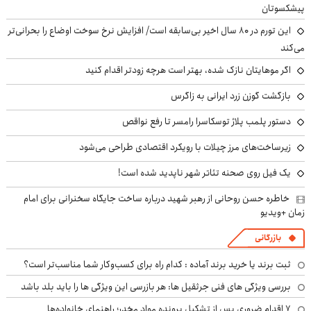
پیشکسوتان
این تورم در ۸۰ سال اخیر بی‌سابقه است/ افزایش نرخ سوخت اوضاع را بحرانی‌تر
می‌کند
اگر موهایتان نازک شده، بهتر است هرچه زودتر اقدام کنید
بازگشت گوزن زرد ایرانی به زاگرس
دستور پلمب پلاژ توسکاسرا رامسر تا رفع نواقص
زیرساخت‌های مرز چیلات با رویکرد اقتصادی طراحی می‌شود
یک فیل روی صحنه تئاتر شهر ناپدید شده است!
خاطره حسن روحانی از رهبر شهید درباره ساخت جایگاه سخنرانی برای امام
زمان +ویدیو
بازرگانی
ثبت برند یا خرید برند آماده : کدام راه برای کسب‌وکار شما مناسب‌تر است؟
بررسی ویژگی های فنی جرثقیل ها: هر بازرسی این ویژگی ها را باید بلد باشد
۷ اقدام ضروری پس از تشکیل پرونده مواد مخدر؛ راهنمای خانواده‌ها