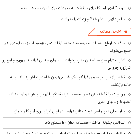
غریب‌آبادی: آمریکا برای بازگشت به تعهدات برای ایران پیام فرستاده
ساغر غلامی اعدام شد؟ جزئیات را بخوانید
آخرین مطالب
بازگشت ارواح باستان به پرده نقره‌ای؛ ستارگان اصلی «مومیایی» دوباره دور هم
جمع می‌شوند
ادای احترام سن سباستین به پدرخوانده سینمای جنایی فرانسه؛ مروری جامع بر
آثار ژوزه جووانی
کشف رازهای سر به مهر فرا آنجلیکو؛ قدیمی‌ترین شاهکار نقاش رنسانس به
خانه بازگشت
مردی که با گذشته‌اش تسویه‌حساب کرد؛ گفتگو با اروین ولش درباره اعتیاد،
انضباط و دنیای مدرن
پیامدهای دیپلماسی کودکستانی ترامپ در قبال ایران برای آمریکا و جهان
اسرائیل چگونه امارات - همسایه ایران - را مسلح کرد
جزئیات عملیات فرامرزی نیروهای ویژه ایران برای ترور سران گروه‌های تروریستی