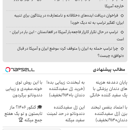
خارجه آمریکا
فراخوان دریافت ایده‌های «خلاقانه و نامتعارف» در پنتاگون برای تنبیه
ایران؛ کفگیر ترامپ به ته دیگ خورد!
ترامپ در حال تکرار کارزار فاجعه‌بار آمریکا در افغانستان - این بار در ایران -
است
چرا ترامپ حمله به ایران را متوقف کرد؛ موضع ایران و آمریکا در قبال
«توافق» چیست؟
مطالب پیشنهادی
پایان دغدغه هزینه
به لبخندت زیبایی بده!
با این روش توی
های دندان پزشکی با
(خرید ژل سفیدکننده
خونه،سفیدی و زیبایی
پک سفید کننده خانگی
دندان با40%تخفیف)
دندوناتو برگردون
(40%off)
با اعتماد بنفس لبخند
این ژل سفیدکننده
🎓 کنکور ۱۴۰6؟ ماز
بزن (ژل سفیدکننده
دندوناتو در حد لمینت
تابستون و تو یک هفتع
دندان40%تخفیف)
سفید میکنه
جمع میکنه 🏆
(40%تخفیف)