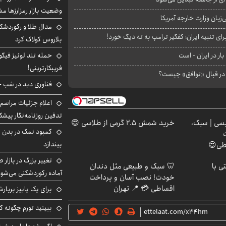
وضعیت بازار رمزارزها
بان وزارت خارجه آمریکا
مدال طلا و رکوردشکنی
ای تنبیه ایران؛ کفگیر ترامپ به ته دیگ خورد!
بلاروس کولاک کرد
بار در ایران - است
حمله تند لوئیز فیگو 
فریبکارترینی!
ا در قبال «توافق» چیست؟
فناوری دید در شب 
اعلام جزئیات مراسم 
تدفین روزنامه‌نگار پیشک
سی | سبک،
خرید شمش 2.5 گرمی از طلاسی 😍
کمبود نمک در بدن می
بیندازد
اطی😍
تغییر بزرگ در بازار 
ی با
🦷 سبک و طبیعی مثل دندان
آماده رکوردشکنی می‌شو
خودت! نصب آسان و پرداخت
اقساطی 💳 📍 تهران
برای یک پاییز پربار
ببینید تورم چگونه کم