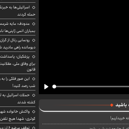
اسرائیلی‌ها به خبرنگ
حمله کردند
مدودف: مایه شرمسا
بمباران اتمی ژاپنی‌ها نام
رونمایی رئال از گرا
دیومانده راهی مادرید ش
پزشکیان: پاسداشت 
برای وفاق ملی، عقلانیت
قانون
این صور فلکی را به ر
شب رصد کنید!
Play
حملات اسرائیل به ل
کشته شدند
 باشید
واکنش خانواده شهید 
نه خریداریم!
کوثری: شهدا هیچ تلفن 
توقف عرض
ای از جامعه تبدیل می‌شود