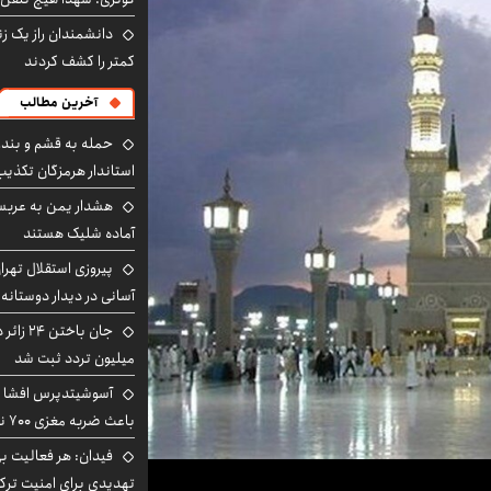
دانشمندان راز یک زن
کمتر را کشف کردند
آخرین مطالب
حمله به قشم و بند
استاندار هرمزگان تکذی
هشدار یمن به عربس
آماده شلیک هستند
پیروزی استقلال تهر
آسانی در دیدار دوستانه
میلیون تردد ثبت شد
آسوشیتدپرس افشا ک
باعث ضربه مغزی ۷۰۰ نظامی آمریکایی شد
فیدان: هر فعالیت بی
تهدیدی برای امنیت ترک