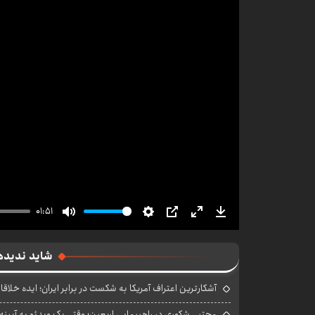
01:51
Mute
Settings
PIP
Enter
Download
fullscreen
شاید ندیده
آشکارترین اعتراف آمریکا به شکست در برابر ایران؛ ایده خلاقا
مجتبی شکوری در راهپیمایی اربعین؛ وقتی یک ویدئو به آیینه‌