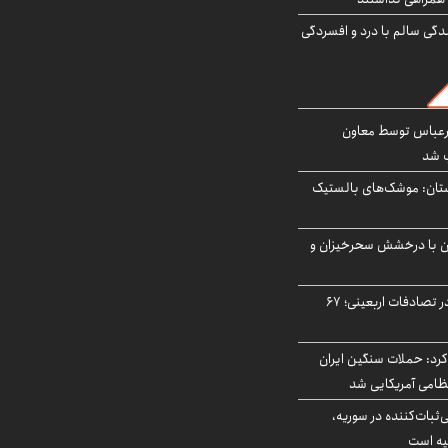
دگی سالم با درد و افسردگی
رعباس توسط معاون
ب شد
تان: موشک‌های بالستیک
ان با درخشش سحرخیزان و
جان باختن ۲۴ زائر در تصادفات اربعینی؛ ۶۷
رد: حملات سنگین ایران
‌ثبات‌کننده در سوریه،
یه است