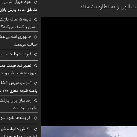
نفوذ جریان بارش‌زا ب
ت الهی را به نظاره نشستند.
مناطق آماده بارش باران
نابغه ۱۵ ساله 
انسان را کشف می‌کند؟
جمهوری اسلامی هشد
خیانت می‌دهد
فوری| شرط جدید برا
تغییر تند قیمت محصو
امروز پنجشنبه ۱۵ مرداد ۱۴۰۵ +جدول
آسوشیتدپرس افشا ک
باعث ضربه مغزی ۷۰۰ نظامی آمریکایی شد
رضاییان برای بازگش
اولیه را برداشت
اگر پشه‌ها نابود شو
واکنش خانواده شهید 
کوثری: شهدا هیچ تلفن 