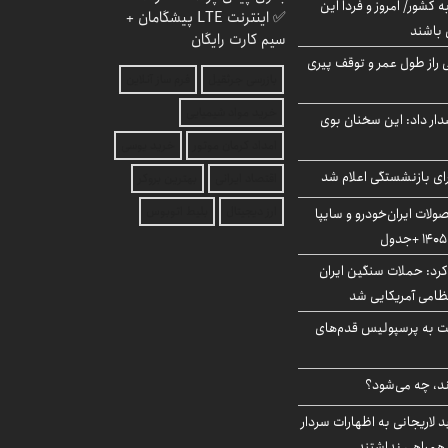
ه کشور/ امروز و فردا این
✅ اینترنت LTE پیشگامان +
 باشند
سیم کارت رایگان
بلژیکی راز طول عمر و توقف پیری
بازرسی جرثقیل
فرم ساز آنلاین
خرید مواد شیمیایی
ار داد: این سخنان بوی
امداد کرمان موتور
خرید یوسی
ی بازنشستگی اعلام شد
اقتصاد ایرانی
بهترین بروکر
ارز دیجیتال
بلیط اتوبوس
لات ایران‌خودرو و سایپا
رد: حملات سنگین ایران
ت به پرسپولیس قدم‌های
ند، چه می‌شود؟
لاریجانی به اظهارات سردار
همراهی نداشتند