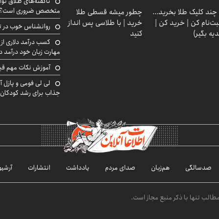
ناگفته‌های طلاق توا
متخصص ضروری است؟
 چند کلیک طلا بخرید...
چطور میشه قسطی طلا
بت‌نام کن | خرید کن |
خرید | با طلاسی پس انداز
روانشناس خوب در ت
یه بگیر)
کنید
کسب درآمد دلاری از 
مهارت زبان خود درآمد د
آموزش نکات مهم قبل 
لی لی فومی و پازل آ
جذاب برای رشد کودکان
صدسالگی
هم‌زبان
صدای مردم
یادداشت
انتشارات
آرشیو
الب تنها با ذکر منبع مجاز است.