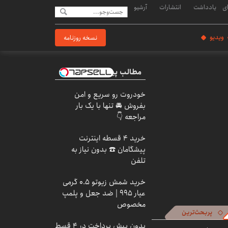
ی
یادداشت
انتشارات
آرشیو
ویدیو
نسخه روزنامه
مطالب پیشنهادی
خودروت رو سریع و امن
بفروش 🚘 تنها با یک بار
مراجعه 👇
خرید 4 قسطه اینترنت
پیشگامان ☎️ بدون نیاز به
تلفن
خرید شمش زیوتو ۰.۵ گرمی
عیار ۹۹۵ | ضد جعل و پلمپ
مخصوص
پربحث‌ترین
بدون پیش پرداخت در 4 قسط