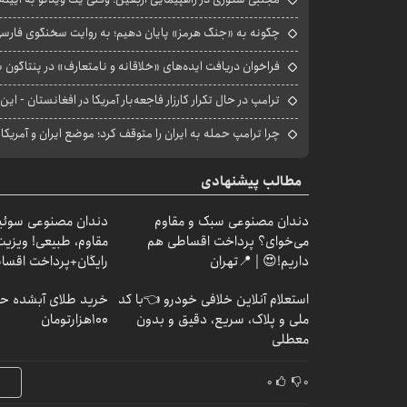
چگونه به «جنگ هرمز» پایان دهیم؛ به روایت سخنگوی فارسی‌ز
فراخوان دریافت ایده‌های «خلاقانه و نامتعارف» در پنتاگون بر
ترامپ در حال تکرار کارزار فاجعه‌بار آمریکا در افغانستان - این 
چرا ترامپ حمله به ایران را متوقف کرد؛ موضع ایران و آمریک
مطالب پیشنهادی
دندان مصنوعی سبک و مقاوم
دندان مصنوعی سوئی
می‌خوای؟ پرداخت اقساطی هم
مقاوم، طبیعی! ویزیت
داریم!😍 | 📍تهران
رایگان+پرداخت اقس
استعلام آنلاین خلافی خودرو 👈با کد
خرید طلای آبشده حت
ملی و پلاک، سریع، دقیق و بدون
۱۰۰هزارتومان
معطلی
۰
۰