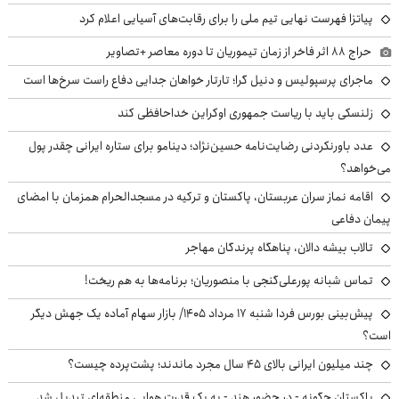
پیاتزا فهرست نهایی تیم ملی را برای رقابت‌های آسیایی اعلام کرد
حراج ۸۸ اثر فاخر از زمان تیموریان تا دوره معاصر +تصاویر
ماجرای پرسپولیس و دنیل گرا؛ تارتار خواهان جدایی دفاع راست سرخ‌ها است
زلنسکی باید با ریاست جمهوری اوکراین خداحافظی کند
عدد باورنکردنی رضایت‌نامه حسین‌نژاد؛ دینامو برای ستاره ایرانی چقدر پول
می‌خواهد؟
اقامه نماز سران عربستان، پاکستان و ترکیه در مسجدالحرام همزمان با امضای
پیمان دفاعی
تالاب بیشه دالان، پناهگاه پرندگان مهاجر
تماس شبانه پورعلی‌گنجی با منصوریان؛ برنامه‌ها به هم ریخت!
پیش‌بینی بورس فردا شنبه ۱۷ مرداد ۱۴۰۵/ بازار سهام آماده یک جهش دیگر
است؟
چند میلیون ایرانی بالای ۴۵ سال مجرد ماندند؛ پشت‌پرده چیست؟
پاکستان چگونه - در حضور هند - به یک قدرت هوایی منطقه‌ای تبدیل شد