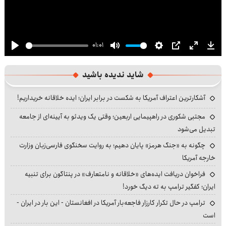
01:01
Play
Mute
Settings
PIP
Enter
Dow
fullscre
شاید ندیده باشید
آشکارترین اعتراف آمریکا به شکست در برابر ایران؛ ایده خلاقانه خریداریم!
مجتبی شکوری در راهپیمایی اربعین؛ وقتی یک ویدئو به آیینه‌ای از جامعه
تبدیل می‌شود
چگونه به «جنگ هرمز» پایان دهیم؛ به روایت سخنگوی فارسی‌زبان وزارت
خارجه آمریکا
فراخوان دریافت ایده‌های «خلاقانه و نامتعارف» در پنتاگون برای تنبیه
ایران؛ کفگیر ترامپ به ته دیگ خورد!
ترامپ در حال تکرار کارزار فاجعه‌بار آمریکا در افغانستان - این بار در ایران -
است