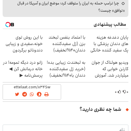
چرا ترامپ حمله به ایران را متوقف کرد؛ موضع ایران و آمریکا در قبال
«توافق» چیست؟
مطالب پیشنهادی
پایان دغدغه هزینه
با اعتماد بنفس لبخند
با این روش توی
های دندان پزشکی با
بزن (ژل سفیدکننده
خونه،سفیدی و زیبایی
پک سفید کننده خانگی
دندان40%تخفیف)
دندوناتو برگردون
(40%off)
ویدیو هولناک از جوان
به لبخندت زیبایی بده!
زانو درد دیگه تمومه! در
کارتن خوابی که
(خرید ژل سفیدکننده
خانه درمانش کن ◀
میلیاردر شد. آموزش
دندان با40%تخفیف)
پرسش‌نامه ▶
رایگان
۰
۰
شما چه نظری دارید؟