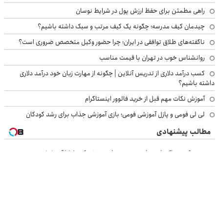
راهی مطمئن برای حفظ ارزش پول در شرایط نوسان
چیدمان کیف مدرسه؛ چگونه یک کیف مرتب و سبک داشته باشیم؟
ناگفته‌های طلاق توافقی در ایران؛ چرا حضور وکیل متخصص ضروری است؟
روانشناس خوب در تهران با قیمت مناسب
کسب درآمد دلاری از تدریس آنلاین | چگونه از مهارت زبان خود درآمد دلاری
داشته باشیم؟
آموزش نکات مهم قبل از خرید فالوور اینستاگرام
لی لی فومی و پازل آموزشی فومی؛ بازی آموزشی جذاب برای رشد کودکان
مطالب پیشنهادی
حس سبکی و پاکسازی طبیعی بدن با دمنوش کبد55%تخفیف
۱ میلیارد اعتبار خرید طلا | بدون ضامن و چک
خرید موبایل با اسنپ پی | در ۴ قسط بدون سود و کارمزد!
ماشین پژو پارس برای فروش داری؟ اینجا سریع بفروشش