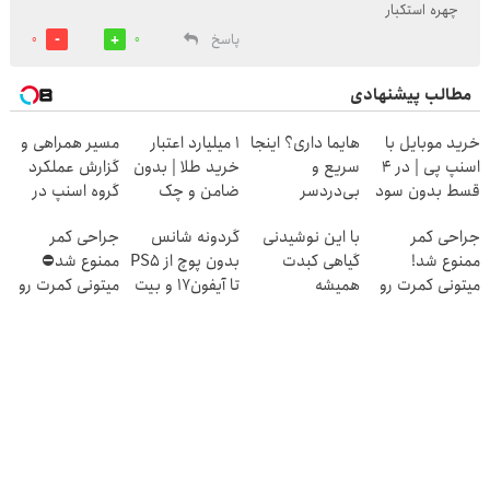
چهره استکبار
پاسخ
0
0
مطالب پیشنهادی
خرید موبایل با
هایما داری؟ اینجا
۱ میلیارد اعتبار
مسیر همراهی و
اسنپ پی | در ۴
سریع و
خرید طلا | بدون
گزارش عملکرد
قسط بدون سود
بی‌دردسر
ضامن و چک
گروه اسنپ در
و کارمزد!
می‌فروشی
۱۴۰۴
جراحی کمر
با این نوشیدنی
گردونه شانس
جراحی کمر
ممنوع شد!
گیاهی کبدت
بدون پوچ از PS5
ممنوع شد⛔
میتونی کمرت رو
همیشه
تا آیفون17 و بیت
میتونی کمرت رو
در منزل درمان
پرقدرته55%تخفیف
کوین 🔥
در منزل درمان
کنی!
کنی! 👈🏻
((پرسش‌نامه))
پرسش‌نامه