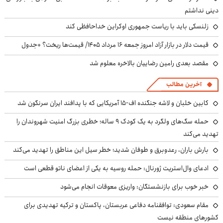
دینی نداشتم
زلنسکی باید با ریاست جمهوری اوکراین خداحافظی کند
قیمت دلار در بازار آزاد امروز جمعه ۱۶ مرداد ۱۴۰۵/ قیمت‌ها ریخت؟ +جدول
مقصد بعدی رامین رضاییان بالاخره معلوم شد
آخرین مطالب
کابین خلبان و لاشه جنگنده اف-۱۵ آمریکایی که با پدافند ایران سرنگون شد
حمله سگ‌های ولگرد به یک کودک ۹ ساله؛ خطری بزرگ امنیت شهروندان را
تهدید می‌کند
بارش باران، رعدوبرق و طوفان شدید؛ خطر سیل این مناطق را تهدید می‌کند
ادعای وال‌استریت ژورنال: حمله روسیه به یکی از اعضای ناتو قطعی است
خبر خوب برای بازنشستگان: واریزی معوقات انجام می‌شود
مقام سعودی: توافقنامه دفاعی عربستان، پاکستان و ترکیه تهدیدی برای
کشورهای منطقه نیست