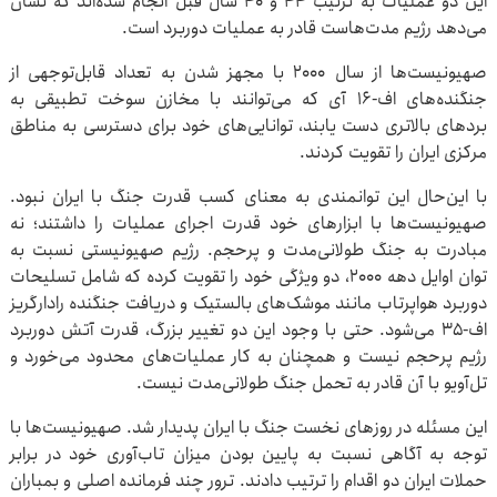
این دو عملیات به ترتیب ۴۴ و ۴۰ سال قبل انجام شده‌اند که نشان
می‌دهد رژیم مدت‌هاست قادر به عملیات دوربرد است.
صهیونیست‌ها از سال ۲۰۰۰ با مجهز شدن به تعداد قابل‌توجهی از
جنگنده‌های اف-۱۶ آی که می‌توانند با مخازن سوخت تطبیقی به
بردهای بالاتری دست یابند، توانایی‌های خود برای دسترسی به مناطق
مرکزی ایران را تقویت کردند.
با این‌حال این توانمندی به معنای کسب قدرت جنگ با ایران نبود.
صهیونیست‌ها با ابزارهای خود قدرت اجرای عملیات را داشتند؛ نه
مبادرت به جنگ طولانی‌مدت و پرحجم. رژیم صهیونیستی نسبت به
توان اوایل دهه ۲۰۰۰، دو ویژگی خود را تقویت کرده که شامل تسلیحات
دوربرد هواپرتاب مانند موشک‌های بالستیک و دریافت جنگنده رادارگریز
اف-۳۵ می‌شود. حتی با وجود این دو تغییر بزرگ، قدرت آتش دوربرد
رژیم پرحجم نیست و همچنان به کار عملیات‌های محدود می‌خورد و
تل‌آویو با آن قادر به تحمل جنگ طولانی‌مدت نیست.
این مسئله در روزهای نخست جنگ با ایران پدیدار شد. صهیونیست‌ها با
توجه به آگاهی نسبت به پایین بودن میزان تاب‌آوری خود در برابر
حملات ایران دو اقدام را ترتیب دادند. ترور چند فرمانده اصلی و بمباران