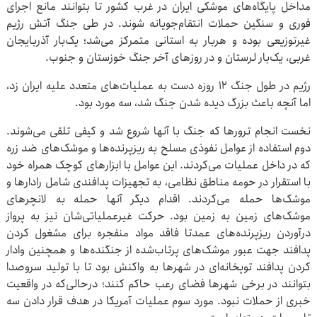
مداخل پایگاه‌های موشکی ایران در غرب کشور تا بتوانند مانع اجرای
فوری و سنگین حملات انتقام‌جویانه شوند. در طی جنگ آتش رژیم
غیرتوزیعی بوده و هربار به استانی متمرکز می‌شد؛ یک‌بار آذربایجان
غربی، یک‌بار لرستان و در روزهای آخر جنگ خوزستان و جنوب.
رژیم در طول جنگ ۱۲ روزه دست به عملیات‌های متعدد علیه ایران زد،
اما آنچه باعث بزرگ دیده شدن جنگ شد، سه مورد بود.
نخست انجام ترورها که جنگ با آنها شروع شد و کیفی تلقی می‌شوند.
دوم استفاده از عوامل نفوذی مسلح به ریزپرنده‌ها و موشک‌های ضد زره
که در داخل عملیات می‌کردند. این عوامل با ابزارهای کوچک همراه خود
با استقرار در حومه مناطق نظامی، به تجهیزات پدافندی شامل رادارها و
موشک‌ها حمله می‌کردند. اقدام دیگر آنها حمله به لانچرهای
موشک‌های زمین به زمین بود. حرکت غیرعملیاتی‌شان نیز به پرواز
درآوردن ریزپرنده‌های عمدتا فاقد مواد منفجره برای مشغول کردن
پدافند جهت عبور موشک‌های پرتاب‌شده از جنگنده‌ها و همچنین وادار
کردن پدافند توپخانه‌ای در شهرها به واکنش بود تا با تولید سروصدا
بتوانند در برخی شهرها فضای رعب حاکم کنند؛ درحالی‌که در واقعیت
خبری از حملات نبود. مورد سوم عملیات آمریکا در هدف قرار دادن سه