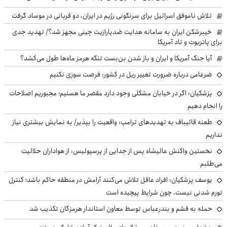
تلاش ناموفق اسرائیل برای سرنگونی رژیم در ایران، دو قربانی در موساد گرفت
خیبرشکن ایران به سامانه هدایت ضدپارازیت چینی مجهز شد؟/ تهدید جدی
برای پاتریوت و تاد آمریکا
آیا جنگ آمریکا و ایران و باز شدن بن‌بست تنگه هرمز ماه‌ها طول می‌کشد؟
ضرغامی درباره ضرورت تغییر ریل در کشور: فرصت سوزی نکنیم
پزشکیان: اگر در خیابان مشکلی وجود دارد مقصر ما هستیم؛ مجبوریم اصلاحات
را انجام دهیم
طعنه قالیباف به تهدیدهای ترامپ: واقعیت را بپذیر/ به نمایش بیشتری نیاز
نداریم
نخستین واکنش عالیشاه پس از جدایی از پرسپولیس: از هواداران حلالیت
می‌طلبم
یوسف پزشکیان: افراد عاقل تلاش می‌کنند آرامش در منطقه حاکم باشد؛ کنترل
تورم شدنی نیست، چون شرایط پیچیده است
حمله به قشم و بندرعباس توسط معاون استاندار هرمزگان تکذیب شد