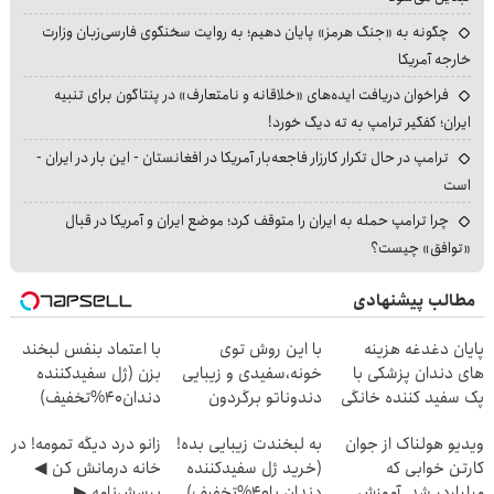
چگونه به «جنگ هرمز» پایان دهیم؛ به روایت سخنگوی فارسی‌زبان وزارت
خارجه آمریکا
فراخوان دریافت ایده‌های «خلاقانه و نامتعارف» در پنتاگون برای تنبیه
ایران؛ کفگیر ترامپ به ته دیگ خورد!
ترامپ در حال تکرار کارزار فاجعه‌بار آمریکا در افغانستان - این بار در ایران -
است
چرا ترامپ حمله به ایران را متوقف کرد؛ موضع ایران و آمریکا در قبال
«توافق» چیست؟
مطالب پیشنهادی
پایان دغدغه هزینه
با این روش توی
با اعتماد بنفس لبخند
های دندان پزشکی با
خونه،سفیدی و زیبایی
بزن (ژل سفیدکننده
پک سفید کننده خانگی
دندوناتو برگردون
دندان40%تخفیف)
(40%off)
ویدیو هولناک از جوان
به لبخندت زیبایی بده!
زانو درد دیگه تمومه! در
کارتن خوابی که
(خرید ژل سفیدکننده
خانه درمانش کن ◀
میلیاردر شد. آموزش
دندان با40%تخفیف)
پرسش‌نامه ▶