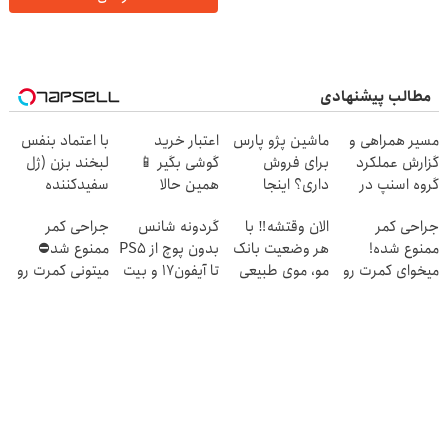
مطالب پیشنهادی
مسیر همراهی و
ماشین پژو پارس
اعتبار خرید
با اعتماد بنفس
گزارش عملکرد
برای فروش
گوشی بگیر 📱
لبخند بزن (ژل
گروه اسنپ در
داری؟ اینجا
همین حالا
سفیدکننده
۱۴۰۴
سریع بفروشش
درخواست اعتبار
دندان40%تخفیف)
جراحی کمر
الان وقتشه‼️ با
گردونه شانس
جراحی کمر
بده 🎯
ممنوع شده!
هر وضعیت بانک
بدون پوچ از PS5
ممنوع شد⛔
میخوای کمرت رو
مو، موی طبیعی
تا آیفون17 و بیت
میتونی کمرت رو
در منزل درمان
بکار!
کوین 🔥
در منزل درمان
کنی؟
کنی! 👈🏻
((پرسش‌نامه))
پرسش‌نامه