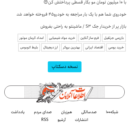
با 10 میلیون تومان مو بکار قسطی پرداختش کن😍
خودروی شما هم با یک بار مراجعه به خودرو45 فروخته خواهد شد
بازار پر از خریدار جک S3 / ماشینتو به راحتی بفروش
بازرسی جرثقیل
فرم ساز آنلاین
خرید مواد شیمیایی
امداد کرمان موتور
خرید یوسی
اقتصاد ایرانی
بهترین بروکر
ارز دیجیتال
بلیط اتوبوس
نسخه دسکتاپ
شبکه۱۰۰
صدسالگی
هم‌زبان
صدای مردم
یادداشت
انتشارات
آرشیو
RSS