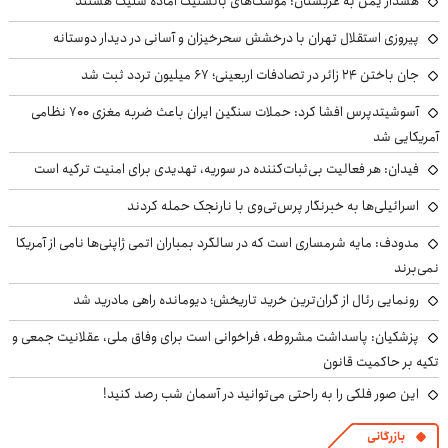
هشدار یمن به عربستان: موشک‌های بالستیک آماده شلیک هستند
پیروزی استقلال تهران با درخشش سحرخیزان و آسانی در دیدار دوستانه
جان باختن ۲۴ زائر در تصادفات اربعینی؛ ۶۷ میلیون تردد ثبت شد
آسوشیتدپرس افشا کرد: حملات سنگین ایران باعث ضربه مغزی ۷۰۰ نظامی
آمریکایی شد
فیدان: هر فعالیت بی‌ثبات‌کننده در سوریه، تهدیدی برای امنیت ترکیه است
اسرائیلی‌ها به خبرنگار پرس‌تی‌وی با نارنجک حمله کردند
مدودف: مایه شرمساری است که در سالگرد بمباران اتمی ژاپنی‌ها نامی از آمریکا
نمی‌برند
رونمایی رئال از گران‌ترین خرید تاریخش؛ دیومانده راهی مادرید شد
پزشکیان: پاسداشت مشروطه، فراخوانی است برای وفاق ملی، عقلانیت جمعی و
تکیه بر حاکمیت قانون
این صور فلکی را به راحتی می‌توانید در آسمان شب رصد کنید!
بازرگانی