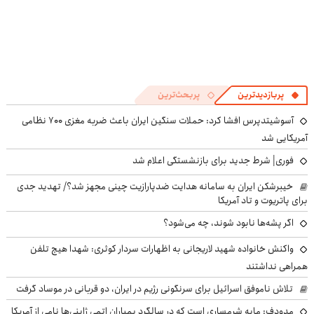
پربازدیدترین
پربحث‌ترین
آسوشیتدپرس افشا کرد: حملات سنگین ایران باعث ضربه مغزی ۷۰۰ نظامی
آمریکایی شد
فوری| شرط جدید برای بازنشستگی اعلام شد
خیبرشکن ایران به سامانه هدایت ضدپارازیت چینی مجهز شد؟/ تهدید جدی
برای پاتریوت و تاد آمریکا
اگر پشه‌ها نابود شوند، چه می‌شود؟
واکنش خانواده شهید لاریجانی به اظهارات سردار کوثری: شهدا هیچ تلفن
همراهی نداشتند
تلاش ناموفق اسرائیل برای سرنگونی رژیم در ایران، دو قربانی در موساد گرفت
مدودف: مایه شرمساری است که در سالگرد بمباران اتمی ژاپنی‌ها نامی از آمریکا