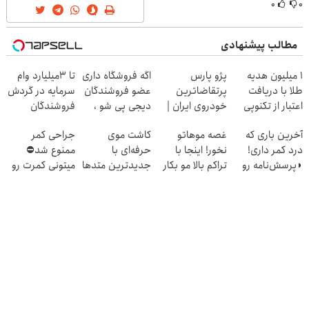
۰
۰
مطالب پیشنهادی
1 میلیون هدیه
پژو پارس
اگه فروشگاه داری
تا 3میلیارد وام
طلا با دریافت
پرتقاضاترین
عضو فروشندگان
سرمایه در گردش
اعتبار از تکنوپی
خودروی ایران |
دیجی پی شو ،
فروشندگان
برای فروشش
فروش رو بالا ببر
آخرین باری که
غصه موهاتو
کاشت موی
جراحی کمر
فرصت رو از
درد کمر داری!
نخور! اینجا با
حرفه‌ای با
ممنوع شد⛔
دست نده!
◗پرسش‌نامه رو
تراکم بالا مو بکار
جدیدترین متدها
میتونی کمرت رو
پر کن◖
قسطی پرداختش
و قیمت عالی
در منزل درمان
کن
کنی! 👈🏻
پرسش‌نامه