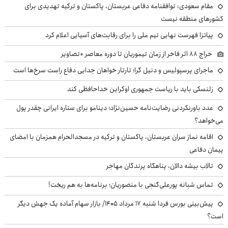
مقام سعودی: توافقنامه دفاعی عربستان، پاکستان و ترکیه تهدیدی برای
کشورهای منطقه نیست
پیاتزا فهرست نهایی تیم ملی را برای رقابت‌های آسیایی اعلام کرد
حراج ۸۸ اثر فاخر از زمان تیموریان تا دوره معاصر +تصاویر
ماجرای پرسپولیس و دنیل گرا؛ تارتار خواهان جدایی دفاع راست سرخ‌ها است
زلنسکی باید با ریاست جمهوری اوکراین خداحافظی کند
عدد باورنکردنی رضایت‌نامه حسین‌نژاد؛ دینامو برای ستاره ایرانی چقدر پول
می‌خواهد؟
اقامه نماز سران عربستان، پاکستان و ترکیه در مسجدالحرام همزمان با امضای
پیمان دفاعی
تالاب بیشه دالان، پناهگاه پرندگان مهاجر
تماس شبانه پورعلی‌گنجی با منصوریان؛ برنامه‌ها به هم ریخت!
پیش‌بینی بورس فردا شنبه ۱۷ مرداد ۱۴۰۵/ بازار سهام آماده یک جهش دیگر
است؟