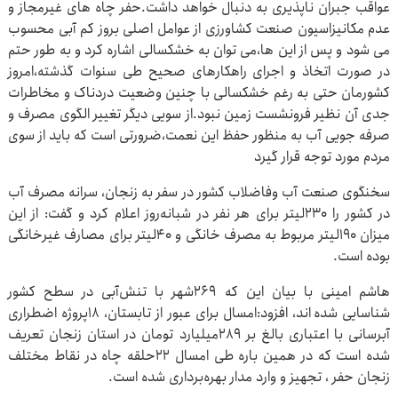
عواقب جبران ناپذیری به دنبال خواهد داشت.حفر چاه های غیرمجاز و
عدم مکانیزاسیون صنعت کشاورزی از عوامل اصلی بروز کم آبی محسوب
می شود و پس از این ها،می توان به خشکسالی اشاره کرد و به طور حتم
در صورت اتخاذ و اجرای راهکارهای صحیح طی سنوات گذشته،امروز
کشورمان حتی به رغم خشکسالی با چنین وضعیت دردناک و مخاطرات
جدی آن نظیر فرونشست زمین نبود.از سویی دیگر تغییر الگوی مصرف و
صرفه جویی آب به منظور حفظ این نعمت،ضرورتی است که باید از سوی
مردم مورد توجه قرار گیرد
سخنگوی صنعت آب‌ وفاضلاب کشور در سفر به زنجان، سرانه مصرف آب
در کشور را ۲۳۰لیتر برای هر نفر در شبانه‌روز اعلام کرد و گفت: از این
میزان ۱۹۰لیتر مربوط به مصرف خانگی و ۴۰لیتر برای مصارف غیرخانگی
بوده است.
هاشم امینی با بیان این که ۲۶۹شهر با تنش‌آبی در سطح کشور
شناسایی شده اند، افزود:امسال برای عبور از تابستان، ۱۸پروژه اضطراری
آبرسانی با اعتباری بالغ بر ۲۸۹میلیارد تومان در استان زنجان تعریف
شده است که در همین باره طی امسال ۲۲حلقه چاه در نقاط مختلف
زنجان حفر ، تجهیز و وارد مدار بهره‌برداری شده است.