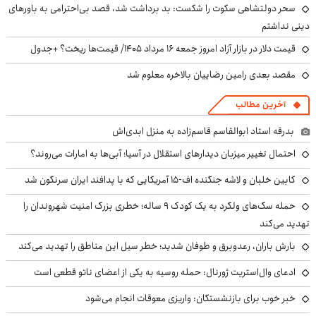
سحر دولتشاهی سکوت را شکست: بد برداشت شد، قصد بی‌احترامی به باورهای
دینی نداشتم
قیمت دلار در بازار آزاد امروز جمعه ۱۶ مرداد ۱۴۰۵/ قیمت‌ها ریخت؟ +جدول
مقصد بعدی رامین رضاییان بالاخره معلوم شد
آخرین مطالب
بدرقه استاد ابوالقاسم قاسم‌زاده به منزل ابدی‌اش
احتمال تغییر میزبان دیدارهای استقلال در آسیا؛ آبی‌ها به امارات می‌روند؟
کابین خلبان و لاشه جنگنده اف-۱۵ آمریکایی که با پدافند ایران سرنگون شد
حمله سگ‌های ولگرد به یک کودک ۹ ساله؛ خطری بزرگ امنیت شهروندان را
تهدید می‌کند
بارش باران، رعدوبرق و طوفان شدید؛ خطر سیل این مناطق را تهدید می‌کند
ادعای وال‌استریت ژورنال: حمله روسیه به یکی از اعضای ناتو قطعی است
خبر خوب برای بازنشستگان: واریزی معوقات انجام می‌شود