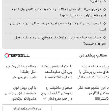
خارجه آمریکا
فراخوان دریافت ایده‌های «خلاقانه و نامتعارف» در پنتاگون برای تنبیه
ایران؛ کفگیر ترامپ به ته دیگ خورد!
ترامپ در حال تکرار کارزار فاجعه‌بار آمریکا در افغانستان - این بار در ایران -
است
چرا ترامپ حمله به ایران را متوقف کرد؛ موضع ایران و آمریکا در قبال
«توافق» چیست؟
مطالب پیشنهادی
پایان دغدغه هزینه
با اعتماد بنفس لبخند
محاله پیدا کنی،شامپو
های دندان پزشکی با
بزن (ژل سفیدکننده
مثل جلبک!
پک سفید کننده خانگی
دندان40%تخفیف)
ضدریزش+رویش
مجدد40%تخفیف
با این شامپو همه فکر
میخوای ماشینت رو
با این روش توی
میکنن انگار مو
بفروشی ؟ اینجا سریع
خونه،سفیدی و زیبایی
کاشتی!!!!!
و راحت بفروشش ✅
دندوناتو برگردون
(40%off)