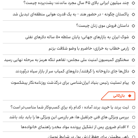
چند میلیون ایرانی بالای ۴۵ سال مجرد ماندند؛ پشت‌پرده چیست؟
پاکستان چگونه - در حضور هند - به یک قدرت هوایی منطقه‌ای تبدیل شد
داستان فروش موی زنان چیست؟
شوک ایران به بازارهای جهانی؛ پایان سلطه ۵۰ ساله دلارهای نفتی
زارعی خطاب به خرازی: حاضرم با وضو شلاقت بزنم
سخنگوی کمیسیون امنیت ملی مجلس: تفاهم تنگه هرمز به مرحله نهایی رسید
دلال‌ها جای داروخانه را گرفتند/ داروهای کمیاب سر از بازار سیاه درآوردند
پیام تسلیت رئیس بنیاد ایران‌شناسی برای درگذشت روزنامه‌نگار پیشکسوت
بازرگانی
ثبت برند یا خرید برند آماده : کدام راه برای کسب‌وکار شما مناسب‌تر است؟
بررسی ویژگی های فنی جرثقیل ها: هر بازرسی این ویژگی ها را باید بلد باشد
۷ اقدام ضروری پس از تشکیل پرونده مواد مخدر؛ راهنمای خانواده‌ها
راهی مطمئن برای حفظ ارزش پول در شرایط نوسان