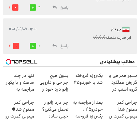
پاسخ
1
3
بی نام
۱۲:۱۰ - ۱۴۰۴/۰۹/۰۹
ابر قدرت منطقه🤣🤣🤣
پاسخ
2
0
مطالب پیشنهادی
مسیر همراهی و
یک‌روزه فروخته
بدون هیچ
تنها در چند
گزارش عملکرد
شد با خوردو45
جراحی و دارویی
ساعت و با یکبار
گروه اسنپ در
زانو درد خود را
مراجعه به
۱۴۰۴
درمان کنید ◀
خودرو45
جراحی کمر
بعد از مراجعه به
چرا درد زانو را
جراحی کمر
پرسش نامه ▶
ممنوع شد!
خودرو45 ،
تحمل می‌کنی؟
ممنوع شد⛔
میتونی کمرت رو
یک‌روزه فروخته
خیلی ساده
میتونی کمرت رو
در منزل درمان
شد
درمنزل درمانش
در منزل درمان
کنی!
کن
کنی! 👈🏻
((پرسش‌نامه))
پرسش‌نامه