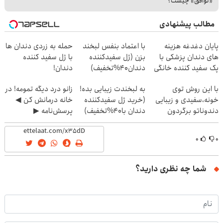
«توافق» چیست؟
مطالب پیشنهادی
پایان دغدغه هزینه
با اعتماد بنفس لبخند
حمله به زردی دندان ها
های دندان پزشکی با
بزن (ژل سفیدکننده
با ژل سفید کننده
پک سفید کننده خانگی
دندان40%تخفیف)
دندان!
خرید40%تخفیف
با این روش توی
به لبخندت زیبایی بده!
زانو درد دیگه تمومه! در
خونه،سفیدی و زیبایی
(خرید ژل سفیدکننده
خانه درمانش کن ◀
دندوناتو برگردون
دندان با40%تخفیف)
پرسش‌نامه ▶
(40%off)
۰
۰
شما چه نظری دارید؟