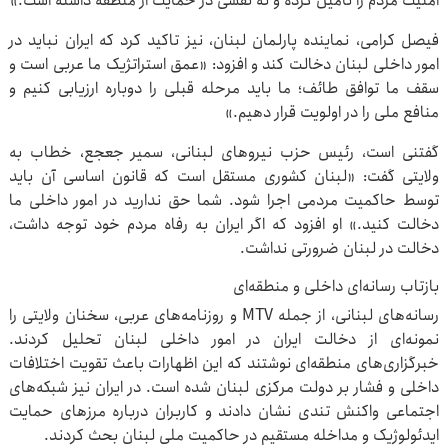
امنیت مردم را تأمین کرده و نه نقشی در حمایت از منطقه داشته است.»
فیصل کرامی، نماینده پارلمان لبنان، نیز تاکید کرد که ایران نباید در
امور داخلی لبنان دخالت کند و افزود: «عمق استراتژیک ما عربی است و
سقف ما توافق طائف؛ ما باید مرحله قبلی را دوباره ارزیابی کنیم و
منافع ملی را در اولویت قرار دهیم.»
گفتنی است، رئیس حزب نیروهای لبنانی، سمیر جعجع، خطاب به
ولایتی گفت: «لبنان کشوری مستقل است که قانون اساسی آن باید
توسط حاکمیت مردمی اجرا شود. شما حق ندارید در امور داخلی ما
دخالت کنید.» او افزود که اگر ایران به رفاه مردم خود توجه داشت،
دخالت در لبنان ضرورتی نداشت.
بازتاب رسانه‌ای داخلی و منطقه‌ای
رسانه‌های لبنانی، از جمله MTV و روزنامه‌های عربی، سخنان ولایتی را
نمونه‌ای از دخالت ایران در امور داخلی لبنان تحلیل کردند.
خبرگزاری‌های منطقه‌ای نوشتند که این اظهارات باعث تقویت اختلافات
داخلی و فشار بر دولت مرکزی لبنان شده است. در ایران نیز شبکه‌های
اجتماعی واکنش تندی نشان دادند و کاربران درباره مرزهای حمایت
ایدئولوژیک و مداخله مستقیم در حاکمیت ملی لبنان بحث کردند.