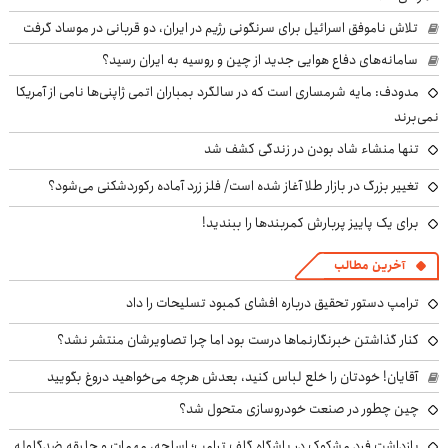
تلاش ناموفق اسرائیل برای سرنگونی رژیم در ایران، دو قربانی در موساد گرفت
سامانه‌های دفاع هوایی جدید از چین و روسیه به ایران رسید؟
مدودف: مایه شرمساری است که در سالگرد بمباران اتمی ژاپنی‌ها نامی از آمریکا
نمی‌برند
تنها منشاء شاد بودن در زندگی کشف شد
تغییر بزرگ در بازار طلا آغاز شده است/ فلز زرد آماده رکوردشکنی می‌شود؟
برای یک پاییز پربارش کمربندها را ببندید!
آخرین مطالب
ترامپ دستور تحقیق درباره افشای کمبود تسلیحات را داد
کنار گذاشتن خبرنگارنماها درست بود اما چرا تصاویرشان منتشر نشد؟
آقایان! خودتان را خلع لباس کنید، بعدش هرچه می‌خواهید دروغ بگویید
چین چطور در صنعت خودروسازی متحول شد؟
بازداشت فرد مشکوک در باشگاه گلف ترامپ؛ اسلحه، مهمات و جلیقه ضدگلوله