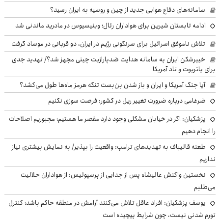
سامانه‌های دفاع هوایی جدید از چین و روسیه به ایران رسید؟
ادامه تابستان شیرین برای هواداران رئال؛ وینیسیوس در مادرید ماندنی شد
تلاش ناموفق اسرائیل برای سرنگونی رژیم در ایران، دو قربانی در موساد گرفت
خیبرشکن ایران به سامانه هدایت ضدپارازیت چینی مجهز شد؟/ تهدید جدی
برای پاتریوت و تاد آمریکا
آیا جنگ آمریکا و ایران و باز شدن بن‌بست تنگه هرمز ماه‌ها طول می‌کشد؟
ضرغامی درباره ضرورت تغییر ریل در کشور: فرصت سوزی نکنیم
پزشکیان: اگر در خیابان مشکلی وجود دارد مقصر ما هستیم؛ مجبوریم اصلاحات
را انجام دهیم
طعنه قالیباف به تهدیدهای ترامپ: واقعیت را بپذیر/ به نمایش بیشتری نیاز
نداریم
نخستین واکنش عالیشاه پس از جدایی از پرسپولیس: از هواداران حلالیت
می‌طلبم
یوسف پزشکیان: افراد عاقل تلاش می‌کنند آرامش در منطقه حاکم باشد؛ کنترل
تورم شدنی نیست، چون شرایط پیچیده است